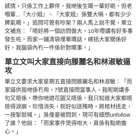
感情，只係工作上夥伴，我哋後生嘅一輩好啲，但老
嗰輩...『大小姐』、『大家姐』係雙大喎，都有少少
脾氣嘅。」追問可曾有吵架？兩人馬上說不覺，單立
文補充：「唔好將一個訪問做大，10年嚟講有好多事
發生咗，而家一鋪清袋埋單嘅話，總括大家關係好
好，我腦袋內冇一件係針對嘅事。」
單立文叫大家直接向滕麗名和林淑敏逼
攻
單立文要求大家星期五直接問滕麗名和林淑敏：「而
家逼供我哋係冇用，7號直接問當事人，我呢啲講多
句又唔係，帶你哋遊花園又唔係，我只知道大家都唔
捨得淚崩，珍惜消失，就好似送殯時，將棺材送走，
一按掣就喊。」吳偉豪被問到，現可有細想unfollow
了誰？他說：「而家事件煲得咁大，真係有點啲擔
心。」