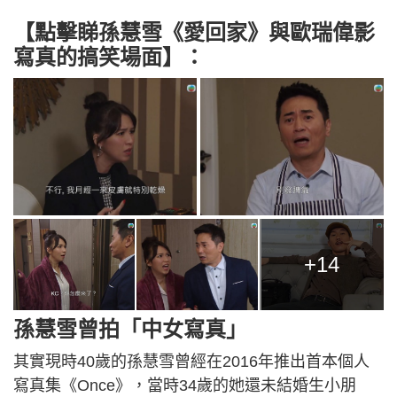
【點擊睇孫慧雪《愛回家》與歐瑞偉影
寫真的搞笑場面】：
+14
孫慧雪曾拍「中女寫真」
其實現時40歲的孫慧雪曾經在2016年推出首本個人
寫真集《Once》，當時34歲的她還未結婚生小朋