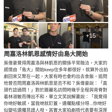
+15
周嘉洛林凱恩感情好由島大開始
吳偉豪覺得周嘉洛與林凱恩的關係平常融洽，大家的
感情由「島大」開始keep住多年都很好，就算外出拍
劇回來又聚在一起，大家有時也會約出去食飯，追問
他曾否問周嘉洛與林凱恩是否不和？吳偉豪說：「直
頭冇諗過問！」對於滕麗名訪問時幾乎全程與背脊對
着林淑敏而傳出不和，單立文笑說解畫說：「我覺得
你哋好敏感，當我哋就釘蓋，遺囑點樣分呀...你哋好
似變咗遺囑見證人咁。其實大家拍劇唔代表要有深厚