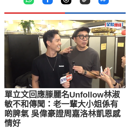
Loaded
:
Unmute
8.40%
單立文回應滕麗名Unfollow林淑
敏不和傳聞：老一輩大小姐係有
啲脾氣 吳偉豪證周嘉洛林凱恩感
情好