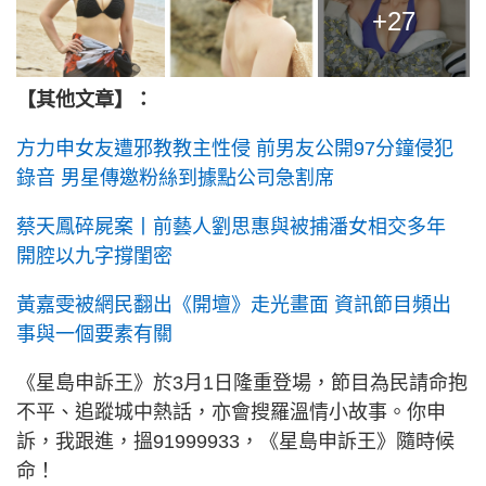
+27
【其他文章】：
方力申女友遭邪教教主性侵 前男友公開97分鐘侵犯
錄音 男星傳邀粉絲到據點公司急割席
蔡天鳳碎屍案丨前藝人劉思惠與被捕潘女相交多年
開腔以九字撐閨密
黃嘉雯被網民翻出《開壇》走光畫面 資訊節目頻出
事與一個要素有關
《星島申訴王》於3月1日隆重登場，節目為民請命抱
不平、追蹤城中熱話，亦會搜羅溫情小故事。你申
訴，我跟進，搵91999933，《星島申訴王》隨時候
命！