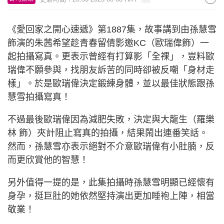
《愛回家之開心速遞》第1887集，故事講到由孫慧雪
飾演的朱茜希望趁青春留倩影邀KC（歐瑞偉飾）一
起拍攝寫真。更表示曾經有打算影「全祼」，豈料歐
瑞偉不願參與，找朋友訴苦的同時卻被反嘲「身材走
樣」。於是歐瑞偉決定鍛練身體，並以最佳狀態跟孫
慧雪拍攝寫真！
不過最後歐瑞偉因為減肥失敗，決定與大龍生（羅樂
林 飾）夾計阻止寫真的拍攝，結果鬧出連番笑話。
然而，孫慧雪亦表示絕對不介意歐瑞偉有小肚腩，反
而更欣賞他的智慧！
另外值得一提的是，此集拍攝時孫慧雪明顯已經懷有
身孕，挺巨肚的她依然堅持演出更加睡袍上陣，相當
敬業！