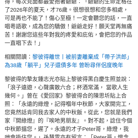
得，每次見面都最愛抱著爺爺：「爺爺的生命定格在
了2026年的夏天，才76歲。很想很想和您多相處，
可是再也不能了！傷心至極！一定會聽您的話，一直
唱粵語歌，成為您的驕傲！爺爺走好！願天堂再無痛
苦！謝謝您這些年對我的疼愛和庇佑，會把您的作品
一直唱下去！」
相關閱讀：
黎彼得離世丨被前妻離棄成「帶子洪郎」
為38歲「躺平」兒子還債多年 曾盼尋伴侶度晚年
黎彼得的摯友鍾志光亦貼上黎彼得黑白慶生照並說：
「浪子遠遊，心聲廣散六合；杯酒常滿， 當歌人生
幾何。」曾在《愛回家》黎彼得合的陳思圻貼上合
照：「永遠的綠燈，記得嗰年中秋節，大家開完工，
您竟然話肯同我去家人的中秋飯。從此，您就是我們
家『開綠燈』的『唉吔男朋友』。對不起，諗住今個
中秋節搵您，遲了。永遠的才子Peter哥，綠燈，我
哋會掛住您。」孫慧雪亦有留言：「Peter哥，懷念