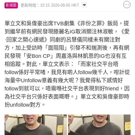
更新時間：10:15 2026-08-05 HKT
影視圈
單立文和吳偉豪出席TVB劇集《非份之罪》飯局，提
到繼早前有網民發現滕麗名IG取消關注林淑敏，《愛
·回家之開心速遞》同劇的呂慧儀同樣未有關注對
方，加上受訪時「面阻阻」引發不和揣測後，再有網
民發現「安Bon CP」周嘉洛與林凱恩的IG也沒有互
相追蹤。對此，單立文表示：「而家社交平台唔
follow係好平常啫，我見有啲人follow幾千人，咁計從
海量中Unfollow意義有幾大呢？我覺得私下感情好
follow到就可以，唔需喺社交平台表現到好friend，因
為社交平台只係好表面嘅嘢。」單立文和吳偉豪即時
扮unfollow對方。