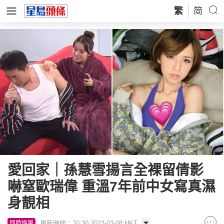
繁
简
愛回家｜孫慧雪揚言全裸留倩影
嚇窒歐瑞偉 重溫7年前中女寫真濕
身靚相
更新時間：20:30 2023-03-08 HKT
即時娛樂