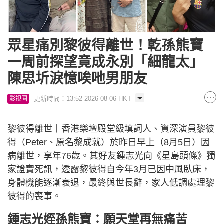
眾星痛別黎彼得離世！乾孫熊寶
一周前探望竟成永別「細龍太」
陳思圻淚憶唉吔男朋友
更新時間：13:52 2026-08-06 HKT
影視圈
黎彼得離世丨香港樂壇殿堂級填詞人、資深演員黎彼
得（Peter、原名黎成就）於昨日早上（8月5日）因
病離世，享年76歲。其好友鍾志光向《星島頭條》獨
家證實死訊，透露黎彼得自今年3月已因中風臥床，
身體機能逐漸衰退，最終與世長辭，家人低調處理黎
彼得的喪事。
鍾志光姪孫熊寶：願天堂再無痛苦