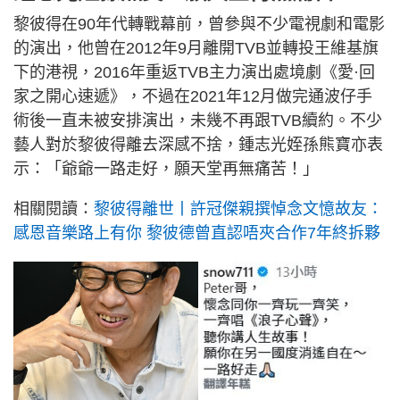
黎彼得在90年代轉戰幕前，曾參與不少電視劇和電影
的演出，他曾在2012年9月離開TVB並轉投王維基旗
下的港視，2016年重返TVB主力演出處境劇《愛·回
家之開心速遞》，不過在2021年12月做完通波仔手
術後一直未被安排演出，未幾不再跟TVB續約。不少
藝人對於黎彼得離去深感不捨，鍾志光姪孫熊寶亦表
示：「爺爺一路走好，願天堂再無痛苦！」
相關閱讀：
黎彼得離世丨許冠傑親撰悼念文憶故友：
感恩音樂路上有你 黎彼德曾直認唔夾合作7年終拆夥