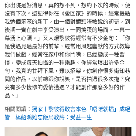
你出院是好消息，真的想不到，想約下次的時候，便
沒有下次。還記得你在《愛回家》的時候，經常提點
我這個笨笨的新丁，由一個對鏡頭唔敏銳的初哥，到
後期一齊在劇中享受演出，一同搗蛋的場面，一幕一
幕湧上心頭。」又大爆黎彼得經常有不少金句：「你
是我遇見過最好的前輩，經常用風趣幽默的方式教導
我們做戲，經常在廠中和你鬥嘴，已經變成一種習
慣，變成每天拍攝的一種樂趣。你經常爆出許多金
句，我真的甘拜下風，難以招架。你創作很多街知巷
聞的作品，以前總跟你說笑，是否拍過很多次拖？究
竟有多少悽慘的愛情遭遇？才能創作那麼多好的作
品。」
相關閱讀：
獨家丨黎彼得敢言本色「唔啱就插」成絕
響 楊紹鴻難忘飯局教誨：受益一生