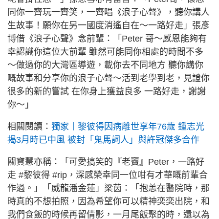
同你一齊玩一齊笑，一齊唱《浪子心聲》，聽你講人
生故事！願你在另一國度消遙自在～一路好走」張彥
博借《浪子心聲》念前輩：「Peter 哥～感恩能夠有
幸認識你這位大前輩 雖然可能同你相處的時間不多
～做過你的大灣區導遊，載你去不同地方 聽你講你
嘅故事和分享你的浪子心聲～活到老學到老，見證你
很多的新的嘗試 在你身上獲益良多 一路好走，謝謝
你～」
相關閱讀：
獨家丨黎彼得因病離世享年76歲 鍾志光
揭3月時已中風 被封「鬼馬詞人」與許冠傑多合作
關寶慧亦稱：「可愛搞笑的『老竇』Peter，一路好
走 #黎彼得 #rip，深感榮幸同一位咁有才華嘅前輩合
作過。」「威龍潘金蓮」梁茵：「抱恙在醫院時，那
時真的不想拍照，因為希望你可以精神奕奕出院，和
我們食飯的時候再留倩影，一月尾飯聚的時，還以為