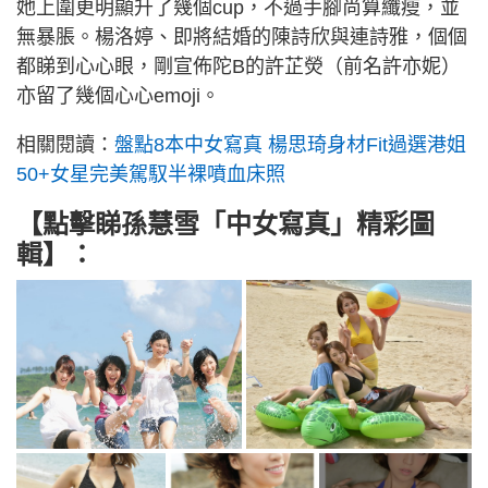
她上圍更明顯升了幾個cup，不過手腳尚算纖瘦，並
無暴脹。楊洛婷、即將結婚的陳詩欣與連詩雅，個個
都睇到心心眼，剛宣佈陀B的許芷熒（前名許亦妮）
亦留了幾個心心emoji。
相關閱讀：
盤點8本中女寫真 楊思琦身材Fit過選港姐
50+女星完美駕馭半裸噴血床照
【點擊睇孫慧雪「中女寫真」精彩圖
輯】：