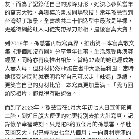
友，而為了記錄低自己的癲峰身形，她決心參與當年
的寫真大戰，與𡃁模於書展同場較技！當年孫慧雪到
台灣墾丁取景，全書總共二十個造型中最激是半裸，
更邀得網絡紅人司徒夾帶操刀影相，最後寫真大賣！
到2019年，孫慧雪再戰寫真界，推出第一本寫真散文
集《那個願沒有圓》分享童年往事、生活感受與演藝
經歷，同時亦再度推出相集。當時37歲的她已經成為
人妻人母，但身材仍然Fit爆在書中大派福利圖，當時
她接受訪問時就表明希望自己可以走「辣媽」路線，
更笑言自己的身材比第一本寫真更加豐滿，「我再回
頭睇相片，都覺得有點誇張。」
而到了2023年，孫慧雪在1月大年初七人日宣佈陀第
二胎，到近日腹大便便的她更特別去拍大肚寫真，記
錄懷孕幸福時刻。只見陀B約五個月的孫慧雪，孕肚
又圓又大，似已經陀B七至八個月；一向身材豐滿的