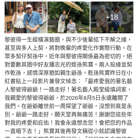
+18
黎彼得一生縱橫演藝圈，與不少後輩結下不解之緣，
甚至與多人上契，將對晚輩的疼愛化作實際行動。在
眾多契仔契孫中，近年與黎彼得關係最為密切的，絕
對要數其圈中好友鍾志光的姪孫熊寶。兩人投緣並契
作乾孫，感情深厚猶如親生爺孫。乾孫熊寶昨日在小
紅書貼上一段影片兼發文悼念：「最疼愛我的著名藝
人黎彼得爺爺！一路走好！著名藝人殿堂級填詞家，
我親愛的黎彼得爺爺，於2026年8月5日永遠離開了
我們。在爺爺離世前一周探望了爺爺，沒想到竟是永
別。爺爺一路走好，願天堂再無痛苦！謝謝您這些年
對我的疼愛和庇佑！我會永遠想念您！會把您的作品
一直唱下去！」熊寶其後再發文稱從小就認識黎彼