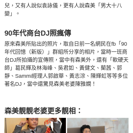
兒，又有人說似袁詠儀，更有人說森美「男大十八
變」。
90年代商台DJ照瘋傳
原來森美所貼出的照片，取自日前一名網民在fb「90
年代回憶（新版）」群組所分享的相片，當時一班商
台DJ所拍攝的宣傳照，當中有森美外，還有「軟硬天
師」葛民輝及林海峰、吳君如、黃健文、蘭茜、郭
靜、Sammi經理人郭啟華、黃志淙、陳輝虹等等多位
著名DJ，當中還驚見森美老婆陳雅嫻！
森美靚靚老婆更多靚相：