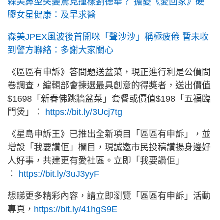
森美鼻型突變驚見撞樣劉德華？ 擔憂《愛回家》硬
膠女星健康：及早求醫
森美JPEX風波後首開咪「聲沙沙」稱極疲倦 暫未收
到警方聯絡：多謝大家關心
《區區有申訴》答問題送盆菜，現正進行利是公價問
卷調查，編輯部會揀選最具創意的得奬者，送出價值
$1698「新春佛跳牆盆菜」套餐或價值$198「五福臨
門煲」︰
https://bit.ly/3Ucj7tg
《星島申訴王》已推出全新項目「區區有申訴」，並
增設「我要讚佢」欄目，現誠邀市民投稿讚揚身邊好
人好事，共建更有愛社區。立即「我要讚佢」
︰
https://bit.ly/3uJ3yyF
想睇更多精彩內容，請立即瀏覽「區區有申訴」活動
專頁，
https://bit.ly/41hgS9E