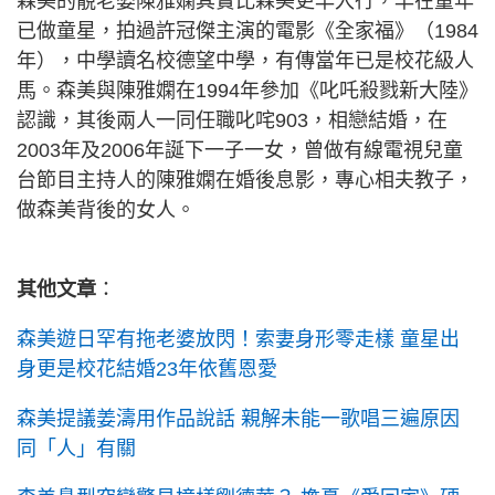
森美的靚老婆陳雅嫻其實比森美更早入行，早在童年
已做童星，拍過許冠傑主演的電影《全家福》（1984
年），中學讀名校德望中學，有傳當年已是校花級人
馬。森美與陳雅嫻在1994年參加《叱吒殺戮新大陸》
認識，其後兩人一同任職叱咤903，相戀結婚，在
2003年及2006年誕下一子一女，曾做有線電視兒童
台節目主持人的陳雅嫻在婚後息影，專心相夫教子，
做森美背後的女人。
其他文章
：
森美遊日罕有拖老婆放閃！索妻身形零走樣 童星出
身更是校花結婚23年依舊恩愛
森美提議姜濤用作品說話 親解未能一歌唱三遍原因
同「人」有關