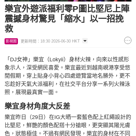
樂宜外遊派福利零P圖比堅尼上陣
震撼身材驚見「縮水」以一招挽
救
更新時間：18:30 2026-06-30 HKT
影視圈
「DJ女神」樂宜（Lokyii）身材火辣，向來以性感形
象示人，深受網民喜愛。樂宜最近到越南峴港享受悠
閒假期，穿上貼身小背心四處遊覽當地名勝外，更不
忘趁好天氣大派福利，在社交平台分享一系列火辣泳
照，展現最真實一面。
樂宜身材角度大反差
樂宜昨日（29日）在IG大晒一套藍色配上紅繩設計的
比堅尼，鮮艷的顏色配搭十分搶眼，更突顯其陽光膚
色，狀態極佳。不過有網民發現，樂宜的身材在不同