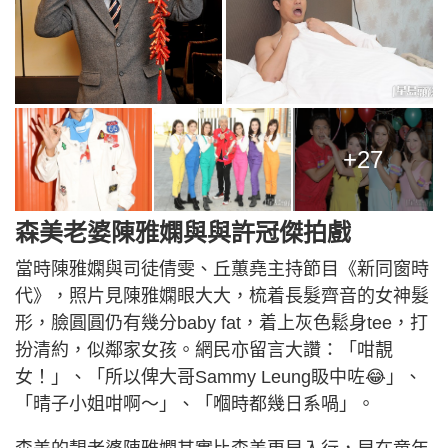
+27
森美老婆陳雅嫻與與許冠傑拍戲
當時陳雅嫻與司徒倩雯、丘蕙堯主持節目《新同窗時
代》，照片見陳雅嫻眼大大，梳着長髮齊音的女神髮
形，臉圓圓仍有幾分baby fat，着上灰色鬆身tee，打
扮清約，似鄰家女孩。網民亦留言大讚：「咁靚
女！」、「所以俾大哥Sammy Leung𥄫中咗😂」、
「晴子小姐咁啊～」、「嗰時都幾日系喎」。