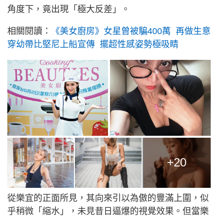
角度下，竟出現「極大反差」。
相關閱讀：
《美女廚房》女星曾被騙400萬 再做生意
穿幼帶比堅尼上船宣傳 擺超性感姿勢極吸睛
+20
從樂宜的正面所見，其向來引以為傲的豐滿上圍，似
乎稍微「縮水」，未見昔日逼爆的視覺效果。但當樂