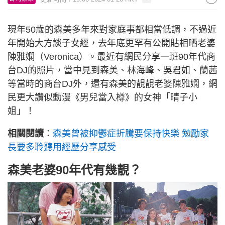
現年50歲的森美多年來對家庭事都相當低調，不過近
年開始大方談子女經，去年底更罕有公開貼相晒老婆
陳雅嫻（Veronica）。最近有網民分享一班90年代商
台DJ的照片，當中見到森美、林海峰、吳君如、蘭茜
等當時的商台DJ外，還有森美的靚靚老婆陳雅嫻，網
民更大讚似動漫《男兒當入樽》的女神「晴子小
姐」！
相關閱讀
：
森美曾被抑鬱症折騰要保持快樂 勉勵家
長要多聆聽用經歷分享感受
森美老婆90年代有幾靚？