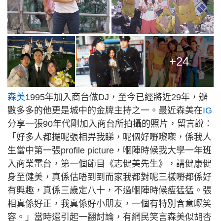
+24
森美
1995年加入商台做DJ，至今已經將近29年，瓣
數多多的他更是城中的金牌主持之一。最近森美在
IG
分享一張90年代剛加入商台所拍攝的照片，留言說：
「好多人都攞呢張相畀我睇，呢個好嘢嚟㗎，係我人
生當中第一張profile picture，嗰陣時候我大學一年班
入商業電台，第一個節目《志健美先生》，講健康健
身至健美，真係估唔到到而家我都對呢三樣嘢都係好
有興趣，真係三歲定八十，不過嗰陣時候瘦猛猛。張
相真係好正，我真係好小朋友，一個有特別含意嘅笑
容。」當時還引起一翻討論，有網民笑言森美似胡杏