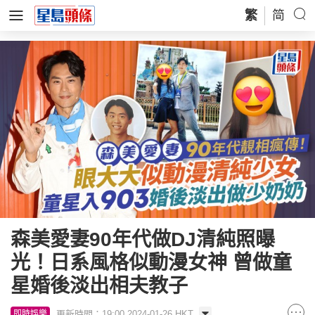
繁
简
森美愛妻90年代做DJ清純照曝
光！日系風格似動漫女神 曾做童
星婚後淡出相夫教子
更新時間：19:00 2024-01-26 HKT
即時娛樂