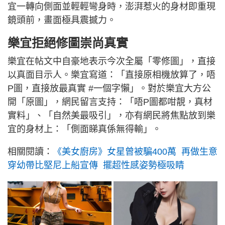
宜一轉向側面並輕輕彎身時，澎湃惹火的身材即重現
鏡頭前，畫面極具震撼力。
樂宜拒絕修圖崇尚真實
樂宜在帖文中自豪地表示今次全屬「零修圖」，直接
以真面目示人。樂宜寫道：「直接原相機放算了，唔
P圖，直接放最真實 #一個字懶」。對於樂宜大方公
開「原圖」，網民留言支持：「唔P圖都咁靚，真材
實料」、「自然美最吸引」，亦有網民將焦點放到樂
宜的身材上：「側面睇真係無得輸」。
相關閱讀：
《美女廚房》女星曾被騙400萬 再做生意
穿幼帶比堅尼上船宣傳 擺超性感姿勢極吸睛