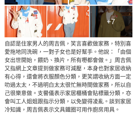
+7
自認是住家男人的周吉佩，笑言喜歡做家務，特別喜
愛拖地同洗碗，一對子女也是好幫手。他說：「由個
女出世開始，餵奶、換片，所有嘢都會做。」周吉佩
又指網上文章提到做家務可減壓，本身也對家居收納
有心得，還會將衣服顏色分類，更笑謂收納方面一定
叻過太太，不過明白太太很忙無時間做家務，所以自
己很樂意做。支嚳儀表示家居櫃桶會貼標籤分類，亦
會叫工人姐姐跟指示分類，以免變得凌亂。談到家居
冷知識，周吉佩表示文具鐵圈可用作廚房用具。