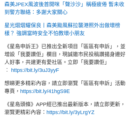
森美JPEX風波後首開咪「聲沙沙」稱極疲倦 暫未收
到警方聯絡：多謝大家關心
星光熠熠耀保良丨森美颱風蘇拉襲港照外出做壞榜
樣？ 強調當時安全不怕教壞小朋友
《星島申訴王》已推出全新項目「區區有申訴」，並
增設「我要讚佢」欄目，現誠邀市民投稿讚揚身邊好
人好事，共建更有愛社區。立即「我要讚佢」
︰
https://bit.ly/3uJ3yyF
想睇更多精彩內容，請立即瀏覽「區區有申訴」活動
專頁，
https://bit.ly/41hgS9E
《星島頭條》APP經已推出最新版本，請立即更新，
瀏覽更精彩內容：
https://bit.ly/3yLrgYZ