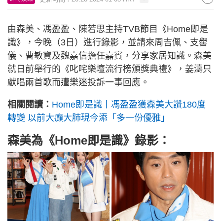
由森美、馮盈盈、陳若思主持TVB節目《Home即是
識》，今晚（3日）進行錄影，並請來周吉佩、支嚳
儀、曹敏寶及魏嘉信擔任嘉賓，分享家居知識。森美
就日前舉行的《叱咤樂壇流行榜頒獎典禮》，姜濤只
獻唱兩首歌而遭樂迷投訴一事回應。
相關閱讀：
Home即是識丨馮盈盈獲森美大讚180度
轉變 以前大癲大肺現今添「多一份優雅」
森美為《Home即是識》錄影：