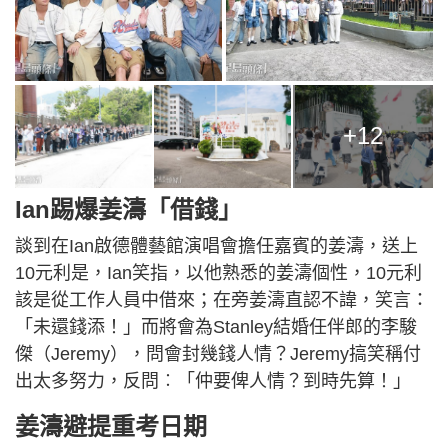
+12
Ian踢爆姜濤「借錢」
談到在Ian啟德體藝館演唱會擔任嘉賓的姜濤，送上
10元利是，Ian笑指，以他熟悉的姜濤個性，10元利
該是從工作人員中借來；在旁姜濤直認不諱，笑言：
「未還錢添！」而將會為Stanley結婚任伴郎的李駿
傑（Jeremy），問會封幾錢人情？Jeremy搞笑稱付
出太多努力，反問︰「仲要俾人情？到時先算！」
姜濤避提重考日期