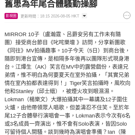
舊患為年尾合體騷勤操腳
更新時間：18:15 2026-08-05 HKT
影視圈
MIRROR 10子（盧瀚霆、呂爵安另有工作未有隨
團）接受商台節目《叱咤樂壇 》訪問，分享新團歌
《同往》MV拍攝趣事。10子今天（5日）到商台後，
隨即到港台宣傳，是相隔多年後再以團隊形式現身港
台。江𤒹生（AK）笑言在MV中的露營戲份，表達兄
弟情，惟不明白為何要夏天在室外拍攝，「其實兄弟
情在室內拍都表達得到！」Tiger笑言拍攝時，風吹向
他和Stanley（邱士縉），被煙火攻到眼濕濕。
Lokman（楊樂文）大爆拍攝其中一幕講及12子圍住
火爐，由他帶領眾人唱歌，但姜濤忍不住笑。至於年
尾12子合體舉行演唱會一事，Lokman表示今次有6名
或3名成員一齊演出，惟不會有Solo表演，皆因Solo
可留待個人開騷。談到幾時為演唱會準備？Ian（陳