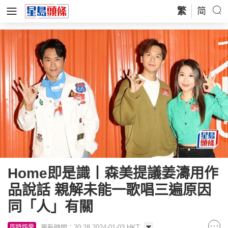
繁
简
Home即是識丨森美提議姜濤用作
品說話 親解未能一歌唱三遍原因
同「人」有關
更新時間：20:28 2024-01-03 HKT
即時娛樂