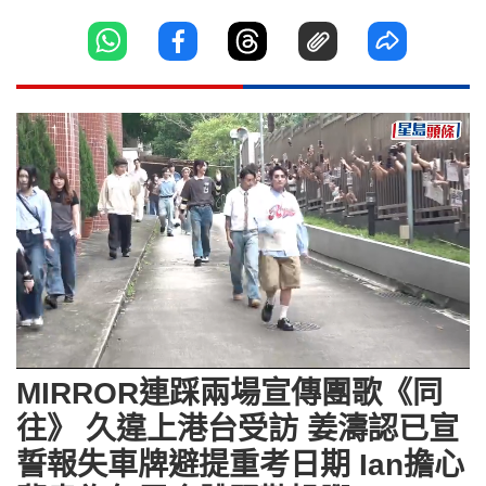
Loaded
:
Unmute
4.43%
MIRROR連踩兩場宣傳團歌《同
往》 久違上港台受訪 姜濤認已宣
誓報失車牌避提重考日期 Ian擔心