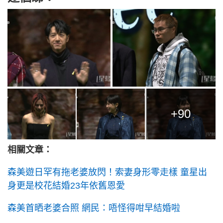
+90
相關文章：
森美遊日罕有拖老婆放閃！索妻身形零走樣 童星出
身更是校花結婚23年依舊恩愛
森美首晒老婆合照 網民：唔怪得咁早結婚啦