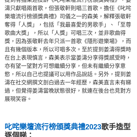
提到有指樂迷投訴《叱咤樂壇流行榜頒獎典禮》，姜
濤只獻唱兩首歌，但張敬軒則唱三首歌。擔任《叱咤
樂壇流行榜頒獎典禮》司儀之一的森美，解釋張敬軒
奪得「人獎」，包括「我最喜愛的男歌手」、「至尊
歌曲大獎」，所以「人獎」可唱三次，並非歌曲得
獎，因為張敬軒去年只派一首歌《隱形遊樂場》，而
且有幾個版本，所以可唱多次。至於提到姜濤得獎時
在台上表現慎言，森美表示當姜濤分享得獎感受時，
亦有望一望對方可想繼續分享，但未有繼續分享意
慾，所以自己也提議可以用作品說話。另外，提到姜
濤在社交網撰文剖白過去一年經歷，森美直言未有睇
過，但覺得姜濤當晚狀態很好，就連在後台也見對方
展現笑容。
叱咤樂壇流行榜頒獎典禮2023
歌手造型
逐個睇：