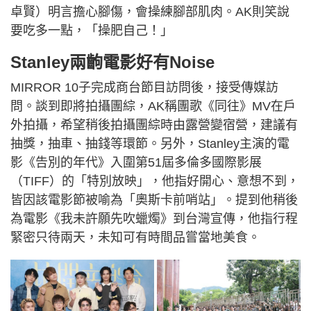
卓賢）明言擔心腳傷，會操練腳部肌肉。AK則笑說
要吃多一點，「操肥自己！」
Stanley兩齣電影好有Noise
MIRROR 10子完成商台節目訪問後，接受傳媒訪
問。談到即將拍攝團綜，AK稱團歌《同往》MV在戶
外拍攝，希望稍後拍攝團綜時由露營變宿營，建議有
抽獎，抽車、抽錢等環節。另外，Stanley主演的電
影《告別的年代》入圍第51屆多倫多國際影展
（TIFF）的「特別放映」，他指好開心、意想不到，
皆因該電影節被喻為「奧斯卡前哨站」。提到他稍後
為電影《我未許願先吹蠟燭》到台灣宣傳，他指行程
緊密只待兩天，未知可有時間品嘗當地美食。