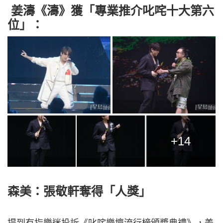
姜濤《濤》獲「專業推介叱咤十大第六
位」：
+14
森美：張敬軒奪得「人獎」