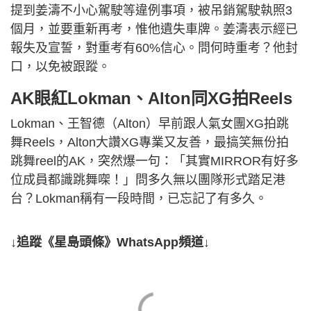
提到姜濤不小心駕駛等違例事項，被吊銷駕駛執照3
個月，並要重新再考，惟他遺失車牌。姜濤表示經已
報失及宣誓，對重考有60%信心。問何時重考？他封
口，以免被跟蹤。
AK眼紅Lokman、Alton同XG拍Reels
Lokman、王智德（Alton）早前跟人氣女團XG拍跳
舞Reels，Alton大讚XG專業又友善，最搞笑無份拍
跳舞reel的AK，突然爆一句：「其實MIRROR有好多
位成員都識跳舞㗎！」問多久無以團隊形式踏足港
台？Lokman稱有一段時間，已忘記了有多久。
↓追蹤《星島頭條》WhatsApp頻道↓