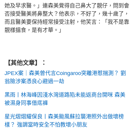
她及早求醫。」連森美覺得自己鼻大了靚仔，問到會
否接受醫美將鼻整大？他表示，不好了，幾十歲了，
而且醫美要保持經常接受注射，他笑言：「我不是靠
靚様搵食，是有才華。」
【其他文章】：
JPEX案｜森美曾代言Coingaroo突離港惹揣測？ 劉
翁險涉案憑良心避過一劫
黑雨丨林海峰因淺水灣道路陷未能返商台開咪 森美
被濕身同事借底褲
星光熠熠耀保良丨森美颱風蘇拉襲港照外出做壞榜
樣？ 強調當時安全不怕教壞小朋友