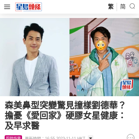
繁
简
森美鼻型突變驚見撞樣劉德華？
擔憂《愛回家》硬膠女星健康：
及早求醫
更新時間：16:55 2023-11-11 HKT
即時娛樂