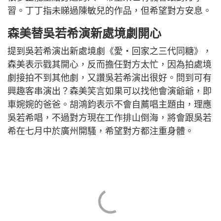
習。丁丁指未睇過陳敏兒的作品，但希望對方安息。
森美替吳若希演新處境劇開心
提到吳若希演出新處境劇《愛‧回家之三代同糖》，
森美表示戥其開心，反而擔任對方太忙，因為拍處境
劇接拍不到其他劇，又讚吳若希演出很好。問到可有
興趣客串演出？森美笑言如果可以找他會演爺爺，即
車婉婉的爸爸。胡鴻鈞表示不會自薦唱主題由，理應
吳若希唱，不過對方現在工作排山倒海，將會跟吳若
希在七月中於廣州開騷，希望對方都注重身體。