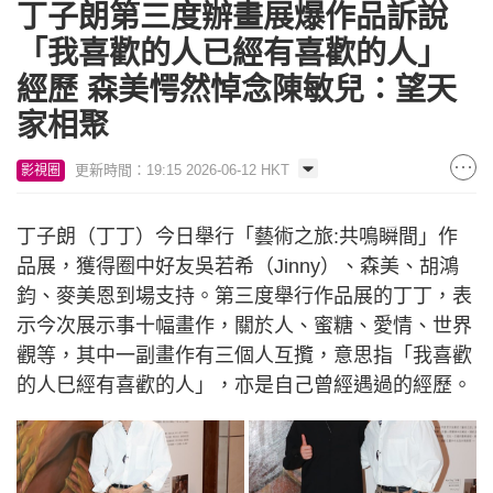
丁子朗第三度辦畫展爆作品訴說
「我喜歡的人已經有喜歡的人」
經歷 森美愕然悼念陳敏兒：望天
家相聚
更新時間：19:15 2026-06-12 HKT
影視圈
丁子朗（丁丁）今日舉行「藝術之旅:共鳴瞬間」作
品展，獲得圈中好友吳若希（Jinny）、森美、胡鴻
鈞、麥美恩到場支持。第三度舉行作品展的丁丁，表
示今次展示事十幅畫作，關於人、蜜糖、愛情、世界
觀等，其中一副畫作有三個人互攬，意思指「我喜歡
的人巳經有喜歡的人」，亦是自己曾經遇過的經歷。