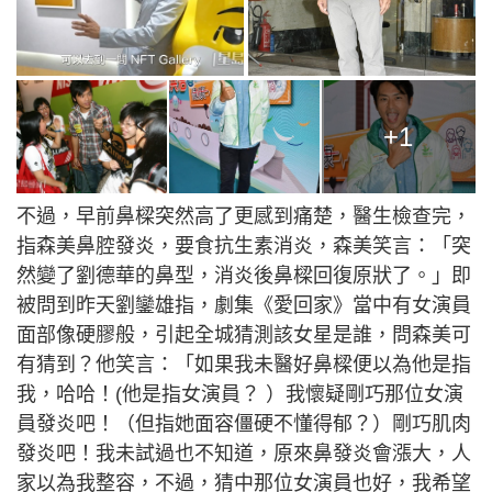
+1
不過，早前鼻樑突然高了更感到痛楚，醫生檢查完，
指森美鼻腔發炎，要食抗生素消炎，森美笑言：「突
然變了劉德華的鼻型，消炎後鼻樑回復原狀了。」即
被問到昨天劉鑾雄指，劇集《愛回家》當中有女演員
面部像硬膠般，引起全城猜測該女星是誰，問森美可
有猜到？他笑言：「如果我未醫好鼻樑便以為他是指
我，哈哈！(他是指女演員？ ）我懷疑剛巧那位女演
員發炎吧！（但指她面容僵硬不懂得郁？）剛巧肌肉
發炎吧！我未試過也不知道，原來鼻發炎會漲大，人
家以為我整容，不過，猜中那位女演員也好，我希望