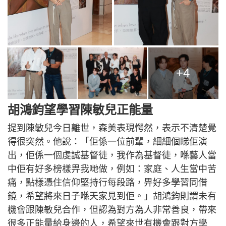
+4
胡鴻鈞望學習陳敏兒正能量
提到陳敏兒今日離世，森美表現愕然，表示不清楚覺
得很突然。他說：「佢係一位前輩，細細個睇佢演
出，佢係一個虔誠基督徒，我作為基督徒，喺藝人當
中佢有好多榜樣畀我哋做，例如：家庭、人生當中苦
痛，點樣憑住信仰堅持行每段路，畀好多學習同借
鏡，希望將來日子喺天家見到佢。」胡鴻鈞則謂未有
機會跟陳敏兒合作，但認為對方為人非常善良，帶來
很多正能量給身邊的人，希望來世有機會跟對方學