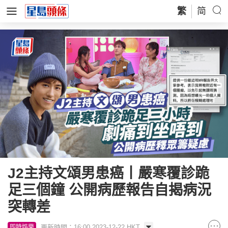
繁
简
J2主持文頌男患癌丨嚴寒覆診跪
足三個鐘 公開病歷報告自揭病況
突轉差
更新時間：16:00 2023-12-22 HKT
即時娛樂