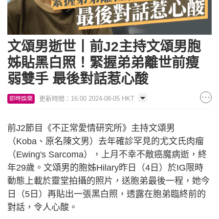
文頌男逝世丨前J2主持文頌男胞
姊貼黑白照！緊握弟弟離世前瘦
弱雙手 最後對話惹心酸
更新時間：16:00 2024-08-05 HKT
即時娛樂
前J2節目《不正常愛情研究所》主持文頌男
（Koba、原名陳文男）去年確診罕見的尤文氏肉瘤
（Ewing's Sarcoma），上月不幸不敵癌魔病逝，終
年29歲。文頌男的胞姊Hilary昨日（4日）於IG限時
動態上載於靈堂拍攝的照片，送胞弟最後一程，她今
日（5日）再貼出一張黑白照，透露在胞弟臨終前的
對話，令人心酸。