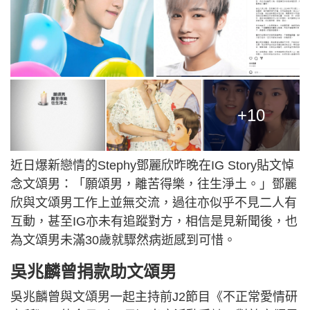
+10
近日爆新戀情的Stephy鄧麗欣昨晚在IG Story貼文悼
念文頌男：「願頌男，離苦得樂，往生淨土。」鄧麗
欣與文頌男工作上並無交流，過往亦似乎不見二人有
互動，甚至IG亦未有追蹤對方，相信是見新聞後，也
為文頌男未滿30歲就驟然病逝感到可惜。
吳兆麟曾捐款助文頌男
吳兆麟曾與文頌男一起主持前J2節目《不正常愛情研