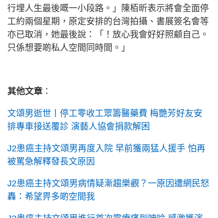
行埋人生最後嘅一小段路。」陳栢昕表示將會全面停
工約兩個星期，原定安排的台灣拍攝、書展簽名會等
亦已取消，她最後說：「！放心我會好好照顧自己。
只係想要啲私人空間同時間。」
其他文章
：
文頌男逝世丨停工零收工眾籌醫藥費 梅艷芳好友安
排專車接送覆診 演藝人協會捐款解困
J2患癌主持文頌男再度入院 早前獲兩猛人援手 怕再
被罵急解釋發長文原因
J2患癌主持文頌男病情疑漸趨樂觀？一原因遭網民怒
轟：希望畀多啲空間我