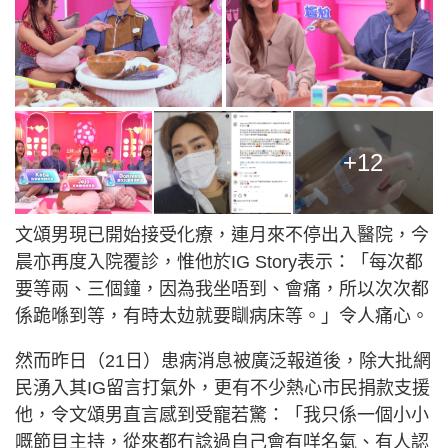
+12
文頌男現已開始接受化療，連月來不停出入醫院，今
晨亦再度入院覆診，惟他於IG Story表示：「每次都
要等兩、三個鐘，因為我坐唔到、會痛，所以次次都
係跪喺到等，有時太攰就要瞓病床等。」令人痛心。
然而昨日（21日）患病消息被廣泛報道後，除大批網
民湧入其IG留言打氣外，更有不少熱心市民捐款支援
他，令文頌男直言感到受寵若驚：「我只係一個小小
嘅節目主持，從來都冇諗過自己會有咩名氣、有人認