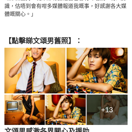
識，估唔到會有咁多媒體報道我嘅事，好感謝各大媒
體嘅關心。」
【點擊睇文頌男舊照】：
+13
文頌男感激各界關心及援助