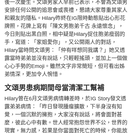
後一次慶生。文頌男家人早前已表示，不會為文頌男
安排任何公開的追思會或喪禮，懇請大家尊重其家人
和親友的隱私。Hilary昨終在IG限時動態貼出心形花
牌照，花牌上寫有「陳文男胞弟千古 永遠懷念」，
今日則貼出黑白照，相中疑是Hilary捉住胞弟瘦弱的
手，寫道：「家姐愛你」，又公開兩人的對話，
Hilary當時問文頌男：「仲有咩想同我講？」她又透
露當時弟弟並沒有說話，只輕輕搖頭，並加上一個做
心心手勢的Emoji。雖然文字非常簡短，但可看出姊
弟情深，更加令人惋惜。
文頌男患病期間母當清潔工幫補
Hilary曾在6月文頌男病情轉差時，於IG Story發文透
露弟弟病情：「昨日發現腫瘤擴散，下半身沒有知
覺，一個沉默的擁抱，大家沒有說話，將會面對甚
麼，彼此心中有數。世人經常抱怨世界不公，世界的
現實，無力感，若果是你當面對死亡的時候，你能放