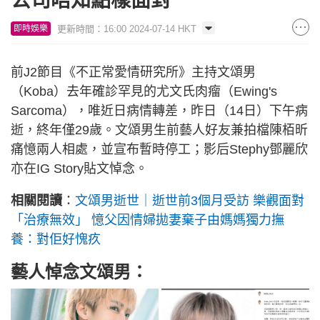
公司唔知點樣面對
更新時間：16:00 2024-07-14 HKT
即時娛樂
前J2節目《不正常愛情研究所》主持文頌男
（Koba）去年確診罕見的尤文氏肉瘤（Ewing's
Sarcoma），唯近日病情轉差，昨日（14日）下午病
逝，終年僅29歲。文頌男生前藝人好友兼拍檔陳栢昕
痛憶兩人相處，並宣布暫時停工；影后Stephy鄧麗欣
亦在IG Story貼文悼念。
相關閱讀
：
文頌男逝世｜逝世前3個月受訪 樂觀面對
「治療無效」 憶父因情婦拋妻棄子由媽媽獨力撫
養：對佢好愧疚
藝人悼念文頌男：