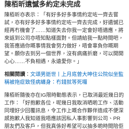
陳栢昕遺憾多約定未完成
陳栢昕亦表示：「有好多好多事情約定咗一齊去嘗
試，亦有好多好多事情約定咗一齊去完成，好遺憾已
經再冇機會了……知道失去你我一定會好唔適應，將
來返到公司亦唔知點樣面對。但請給我一點時間吧，
我答應過你嘅事情我會努力做好，唔會辜負你嘅期
望。願你去到另一個世界，沒有病痛折磨，可以開開
心心……不負相遇，永遠愛你。」
相關閱讀
：
文頌男逝世丨上月底曾大呻住公院似坐監
稱被拖症致怪病纏身：冇錢就等死囉
陳栢昕隨後亦在IG限時動態表示，已取消最近幾日的
工作：「好抱歉各位，呢幾日我取消晒啲工作、活動
同埋好少回覆訊息，令工作上嘅合作夥伴造成不便深
感抱歉人我知道我唔應該因私人事影響到公司、PR
朋友們及客戶，但我真係好希望可以抽多啲時間陪佢