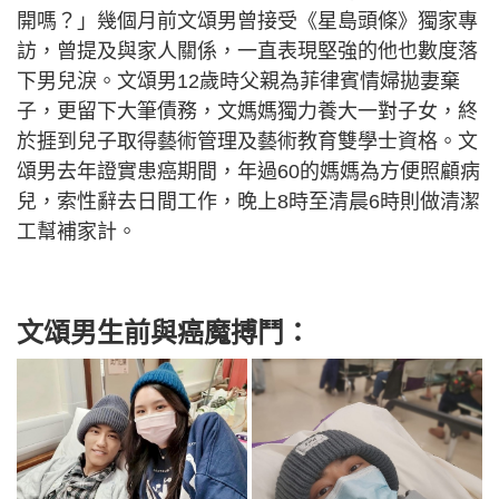
開嗎？」幾個月前文頌男曾接受《星島頭條》獨家專
訪，曾提及與家人關係，一直表現堅強的他也數度落
下男兒淚。文頌男12歲時父親為菲律賓情婦拋妻棄
子，更留下大筆債務，文媽媽獨力養大一對子女，終
於捱到兒子取得藝術管理及藝術教育雙學士資格。文
頌男去年證實患癌期間，年過60的媽媽為方便照顧病
兒，索性辭去日間工作，晚上8時至清晨6時則做清潔
工幫補家計。
文頌男生前與癌魔搏鬥：