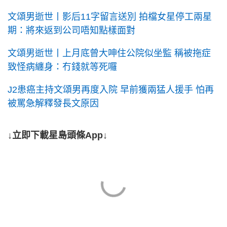
文頌男逝世丨影后11字留言送別 拍檔女星停工兩星
期：將來返到公司唔知點樣面對
文頌男逝世丨上月底曾大呻住公院似坐監 稱被拖症
致怪病纏身：冇錢就等死囉
J2患癌主持文頌男再度入院 早前獲兩猛人援手 怕再
被罵急解釋發長文原因
↓立即下載星島頭條App↓