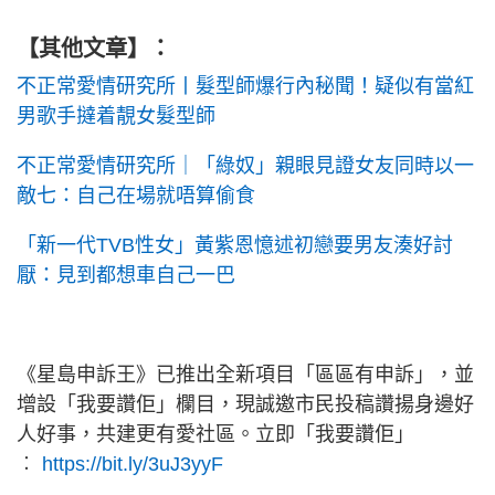
【其他文章】：
不正常愛情研究所丨髮型師爆行內秘聞！疑似有當紅
男歌手撻着靚女髮型師
不正常愛情研究所｜「綠奴」親眼見證女友同時以一
敵七：自己在場就唔算偷食
「新一代TVB性女」黃紫恩憶述初戀要男友湊好討
厭：見到都想車自己一巴
《星島申訴王》已推出全新項目「區區有申訴」，並
增設「我要讚佢」欄目，現誠邀市民投稿讚揚身邊好
人好事，共建更有愛社區。立即「我要讚佢」
︰
https://bit.ly/3uJ3yyF