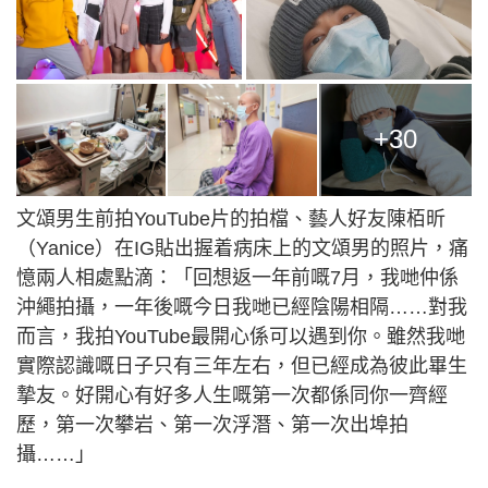
+30
文頌男生前拍YouTube片的拍檔、藝人好友陳栢昕
（Yanice）在IG貼出握着病床上的文頌男的照片，痛
憶兩人相處點滴：「回想返一年前嘅7月，我哋仲係
沖繩拍攝，一年後嘅今日我哋已經陰陽相隔……對我
而言，我拍YouTube最開心係可以遇到你。雖然我哋
實際認識嘅日子只有三年左右，但已經成為彼此畢生
摯友。好開心有好多人生嘅第一次都係同你一齊經
歷，第一次攀岩、第一次浮潛、第一次出埠拍
攝……」