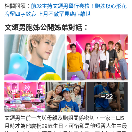
相關閱讀：
前J2主持文頌男舉行喪禮！胞姊以心形花
牌留四字致哀 上月不敵罕見癌症離世
文頌男胞姊公開姊弟對話：
+22
文頌男生前一向與母親及胞姐關係密切，一家三口5
月時才為他慶祝29歲生日，可惜卻是他短暫人生中最