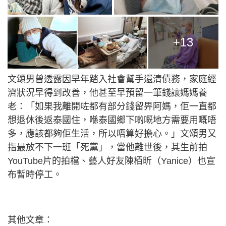
+13
文頌男曾透露因早年踏入社會幫手還清債務，家庭經
濟狀況早得到改善，他甚至早預留一筆錢讓媽媽養
老：「如果我離開咗都有部分錢留畀阿媽，佢一直都
想退休後返泰國住，喺泰國鄉下啲嘅地方需要用嘅唔
多，應該都夠佢生活，所以唔算好擔心。」文頌男又
指最放不下一班「死黨」，當他離世後，其生前拍
YouTube片的拍檔、藝人好友陳栢昕（Yanice）也宣
布暫時停工。
其他文章：