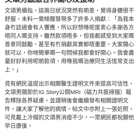
文頌男續指，這兩日狀況突然有啲差，覺得身體很不
舒服，未料一覺睡醒發現多了許多人捐獻：「為我本
身冇諗過會有人響應，所以好想喺呢度衷心多謝各方
唔同人嘅支持。雖然款項唔多，但我都感受到大家嘅
善意同鼓勵，甚至有冇捐獻其實都唔重要，大家隨心
就可以，你哋簡單嘅一句問候我都會好開心。我會盡
量好好利用呢啲款項，用喺我嘅治療同生活恆常支出
上。」
見有網民溫提出示相關醫生證明文件來提高可信性，
文頌男隨即於IG Story公開MRI（磁力共振掃描）報
告釋除各界疑慮，並謂稍後會繼續發布相關證明文
件，讓大家了解他的病情。帖文中亦附上一張近照，
可見戴上冷帽的文頌男消瘦不少，一眾網民都祝願他
早日康復。