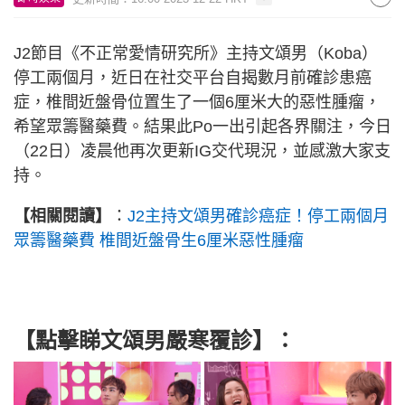
J2節目《不正常愛情研究所》主持文頌男（Koba）
停工兩個月，近日在社交平台自揭數月前確診患癌
症，椎間近盤骨位置生了一個6厘米大的惡性腫瘤，
希望眾籌醫藥費。結果此Po一出引起各界關注，今日
（22日）凌晨他再次更新IG交代現況，並感激大家支
持。
【相關閱讀】
：
J2主持文頌男確診癌症！停工兩個月
眾籌醫藥費 椎間近盤骨生6厘米惡性腫瘤
【點擊睇文頌男嚴寒覆診】：