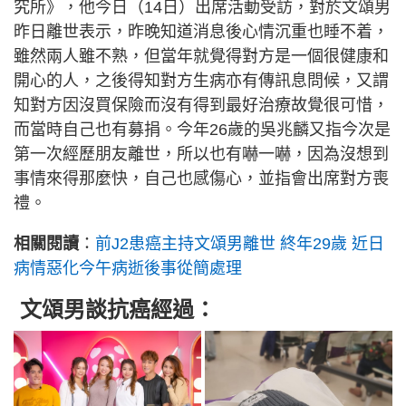
究所》，他今日（14日）出席活動受訪，對於文頌男
昨日離世表示，昨晚知道消息後心情沉重也睡不着，
雖然兩人雖不熟，但當年就覺得對方是一個很健康和
開心的人，之後得知對方生病亦有傳訊息問候，又謂
知對方因沒買保險而沒有得到最好治療故覺很可惜，
而當時自己也有募捐。今年26歲的吳兆麟又指今次是
第一次經歷朋友離世，所以也有嚇一嚇，因為沒想到
事情來得那麼快，自己也感傷心，並指會出席對方喪
禮。
相關閱讀
：
前J2患癌主持文頌男離世 終年29歲 近日
病情惡化今午病逝後事從簡處理
文頌男談抗癌經過：