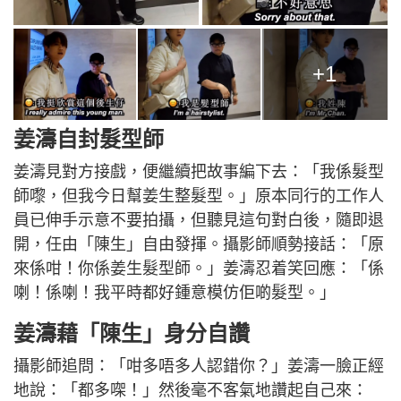
+1
姜濤自封髮型師
姜濤見對方接戲，便繼續把故事編下去：「我係髮型
師嚟，但我今日幫姜生整髮型。」原本同行的工作人
員已伸手示意不要拍攝，但聽見這句對白後，隨即退
開，任由「陳生」自由發揮。攝影師順勢接話：「原
來係咁！你係姜生髮型師。」姜濤忍着笑回應：「係
喇！係喇！我平時都好鍾意模仿佢啲髮型。」
姜濤藉「陳生」身分自讚
攝影師追問：「咁多唔多人認錯你？」姜濤一臉正經
地說：「都多㗎！」然後毫不客氣地讚起自己來：