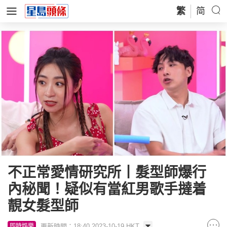
繁
简
不正常愛情研究所丨髮型師爆行
內秘聞！疑似有當紅男歌手撻着
靚女髮型師
更新時間：18:40 2023-10-19 HKT
即時娛樂