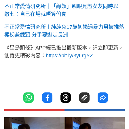
不正常愛情研究所｜「綠奴」親眼見證女友同時以一
敵七：自己在場就唔算偷食
不正常愛情研究所丨純純兔17歲初戀遇暴力男被推落
樓梯兼鍊頸 分手要避走長洲
《星島頭條》APP經已推出最新版本，請立即更新，
瀏覽更精彩內容：
https://bit.ly/3yLrgYZ