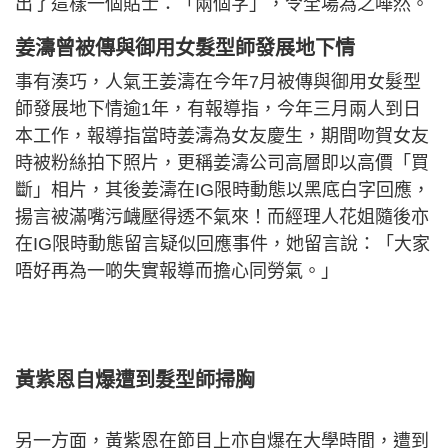
出了這樣一個貼士：「兩個字」，令全場為之嘩然。
姜濤曾被傳與御用女髮型師發展地下情
事有湊巧，人氣王姜濤在今年7月被傳與御用女髮型
師發展地下情逾1年，有報導指，今年三月兩人到日
本工作，報導指當時姜濤為女友慶生，期間吻賀女友
時被粉絲拍下照片，更稱姜濤公司高層即以高價「買
斷」相片，其後姜濤在IG限時動態以黑底白字回應，
揚言被滿嘴污衊壓得透不氣來！而經理人花姐隨後亦
在IG限時動態留言疑似回應事件，她留言說：「大家
唔好再為一啲失實報導而擔心同勞氣。」
黃紫恩自爆遭到髮型師掃胸
另一方面，黃紫恩在節目上亦自爆在大學時間，遭到