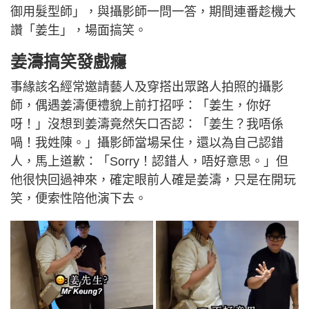
御用髮型師」，與攝影師一問一答，期間連番趁機大
讚「姜生」，場面搞笑。
姜濤搞笑發戲癮
事緣該名經常邀請藝人及穿搭出眾路人拍照的攝影
師，偶遇姜濤便禮貌上前打招呼：「姜生，你好
呀！」沒想到姜濤竟然矢口否認：「姜生？我唔係
喎！我姓陳。」攝影師當場呆住，還以為自己認錯
人，馬上道歉：「Sorry！認錯人，唔好意思。」但
他很快回過神來，確定眼前人確是姜濤，只是在開玩
笑，便索性陪他演下去。