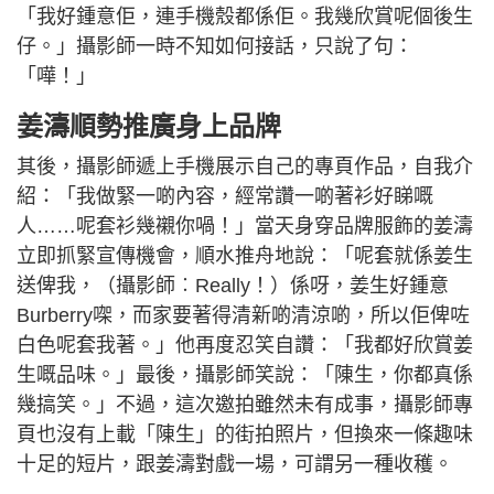
「我好鍾意佢，連手機殼都係佢。我幾欣賞呢個後生
仔。」攝影師一時不知如何接話，只說了句：
「嘩！」
姜濤順勢推廣身上品牌
其後，攝影師遞上手機展示自己的專頁作品，自我介
紹：「我做緊一啲內容，經常讚一啲著衫好睇嘅
人……呢套衫幾襯你喎！」當天身穿品牌服飾的姜濤
立即抓緊宣傳機會，順水推舟地說：「呢套就係姜生
送俾我，（攝影師︰Really！）係呀，姜生好鍾意
Burberry㗎，而家要著得清新啲清涼啲，所以佢俾咗
白色呢套我著。」他再度忍笑自讚：「我都好欣賞姜
生嘅品味。」最後，攝影師笑說：「陳生，你都真係
幾搞笑。」不過，這次邀拍雖然未有成事，攝影師專
頁也沒有上載「陳生」的街拍照片，但換來一條趣味
十足的短片，跟姜濤對戲一場，可謂另一種收穫。