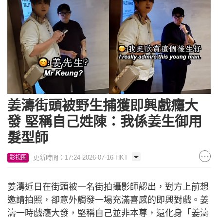
姜濤街頭被野生捕獲即興戲癮大
發 堅稱自己姓陳：我係姜生御用
髮型師
更新時間：17:24 2026-07-16 HKT
影視圈
姜濤近日在街頭被一名街拍攝影師認出，對方上前想
邀請拍照，卻意外觸發一場充滿喜感的即興對戲。姜
濤一時戲癮大發，堅稱自己並非本尊，還化身「姜濤