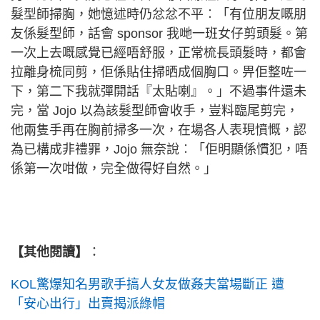
髮型師掃胸，她憶述時仍忿忿不平︰「有位朋友嘅朋
友係髮型師，話會 sponsor 我哋一班女仔剪頭髮。第
一次上去嘅感覺已經唔舒服，正常梳長頭髮時，都會
拉離身梳同剪，佢係貼住掃晒成個胸口。畀佢整咗一
下，第二下我就彈開話『太貼喇』。」不過事件還未
完，當 Jojo 以為該髮型師會收手，豈料臨尾剪完，
他兩隻手再在胸前掃多一次，在場各人表現憤慨，認
為已構成非禮罪，Jojo 無奈說︰「佢明顯係慣犯，唔
係第一次咁做，完全做得好自然。」
【其他閱讀】
：
KOL驚爆知名男歌手搞人女友做姦夫當場斷正 遭
「安心出行」出賣揭派綠帽