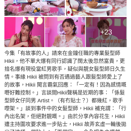
+23
今集「有故事的人」請來在金鐘任職的專業髮型師
Hikii，他不單大爆有同行認識了闊太後忽然富貴，更
揞名爆有現役當紅男歌手，疑似與靚女髮型師日久生
情。事緣 Hikii 被問到有否遇過藝人跟髮型師愛上了
的故事，Hikii 聞言霸氣回應：「一定有！因為感情嘅
嘢好難控制。」言談間Hikii聲稱是近期的事：「係髮
型師女仔同男 Artist。（有冇貼士？）都幾紅，歌手
嚟架。」談到事件中的女髮型師，Hikii 補充謂：「行
內出名架，佢絕對靚嘅。」由於分享內容花生，Hikii
遭主持圍攻要求進一步貼士，Hikii 故弄玄虛一輪後拋