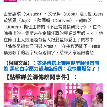
由麥惠琪（Susuca）、文頌男（Koba）及 3位 J2ers
黃紫恩（Jojo）、陳國麟（Doniven）、胡敏芝
（Karen）擔任主持的《不正常愛情研究所》，在今
晚播出的一集請來在金鐘任職的專業髮型師 Hikii，他
在節目上大爆遇過有藝人跟髮型師愛上了的故事：
「係髮型師女仔同男 Artist。」在幾經追問下，Hikii
稱男歌手的名字只有兩個字，惹來大家無限聯想！
【相關文章】：
姜濤傳搭上御用髮型師後首開
腔 黑底白字壓力疑瀕臨爆煲：我快要爆發了！
【點擊睇姜濤傳緋聞事件】：