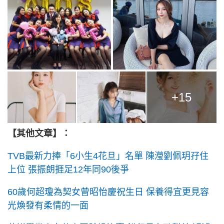
+15
【其他文章】：
TVB最新力捧「6小生4花旦」名單 陳瀅劉佩玥孖住
上位 張振朗捱足12年同90後爭
60歲何超瓊為契女曾昭怡慶祝生日 保養得宜更見容
光煥發有柔情的一面