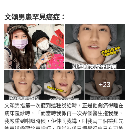
文頌男患罕見癌症：
+23
文頌男指第一次聽到這種說話時，正是他劇痛得睡在
病床覆診時，「而當時我係再一次畀個醫生拖我症，
我嚴重到咁嘅時候，佢仲同我講，叫我兩三個禮拜先
後再返嚟覆診再睇吓，我當時係已經覺得自己冇可能