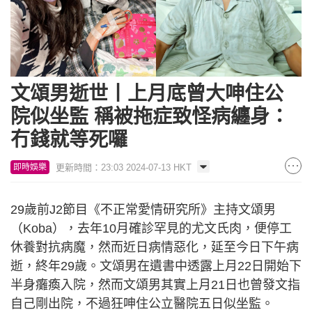
文頌男逝世丨上月底曾大呻住公
院似坐監 稱被拖症致怪病纏身：
冇錢就等死囉
更新時間：23:03 2024-07-13 HKT
即時娛樂
29歲前J2節目《不正常愛情研究所》主持文頌男
（Koba），去年10月確診罕見的尤文氏肉，便停工
休養對抗病魔，然而近日病情惡化，延至今日下午病
逝，終年29歲。文頌男在遺書中透露上月22日開始下
半身癱瘓入院，然而文頌男其實上月21日也曾發文指
自己剛出院，不過狂呻住公立醫院五日似坐監。