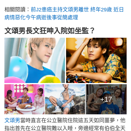
相關閱讀：
前J2患癌主持文頌男離世 終年29歲 近日
病情惡化今午病逝後事從簡處理
文頌男長文狂呻入院如坐監？
+17
文頌男
當時直言在公立醫院住院這五天如同噩夢，他
指出首先在公立醫院難以入睡，旁邊經常有伯伯全天