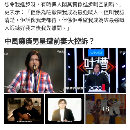
想令我進步呀，有時俾人鬧其實係進步嘅空間喎。」
更表示：「佢係為咗鍛鍊我成為最強嘅人，佢叫我諗
清楚，佢話俾我走都得，但係佢希望我成為咗最強嘅
人鍛鍊好我之後我先離開。」
中風癱瘓男星遭前妻大控訴？
+8