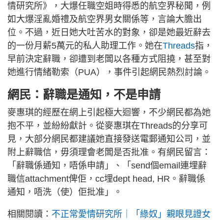
情研究所》，大爆任職空姐時得悉的航空界秘聞，例
如大爆淫亂婚禮及航空界男女關係等，言論大膽出
位。不過，近日她大吐苦水的對象，卻是她最近辭去
的一份月薪5萬元的私人助理工作。她在
Threads
指，
早前決定辭職，卻遭到老闆以各種方式阻撓，甚至對
她進行情緒勒索（PUA），事件引起網民熱烈討論。
網民：辭職是通知，不是申請
麥惠琪的經歷在網上引起極大迴響，不少網民都為她
抱不平，並紛紛獻計。從麥惠琪在Threads的分享可
見，大部分網民都建議她直接發送電郵通知公司，並
附上辭職信，毋須理會老闆是否批准。有網民留言：
「辭職係通知，唔係申請」、「send個email連埋辭
職信attachment俾佢，cc埋dept head, HR。辭職係
通知，唔洗（使）佢批准」。
相關閱讀：
不正常愛情研究所｜「綠奴」親眼見證女