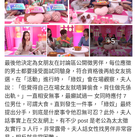
+5
最後他決定為女朋友在討論區公開徵男伴，每位應徵
的男士都要接受面試同驗身，符合資格後再給女友挑
選。在「活動」進行時，「綠奴」會在場觀察，夫人
說︰「佢覺得自己在場女友就唔算偷食，背住做先係
出軌。」一直相安無事，最癲試過一 女同時應付 7
位男仕，可謂大食。直到發生一件事，「綠奴」最終
提出分手，到底是什麼事令他忍無可忍？此外，夫人
話事實上在交友網上，有不少 post 是老公為太太徵
友實行 3 人行，非常露骨。夫人話女性找男伴非常容