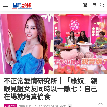
繁
简
不正常愛情研究所｜「綠奴」親
眼見證女友同時以一敵七：自己
在場就唔算偷食
更新時間：21:30 2023-03-28 HKT
即時娛樂