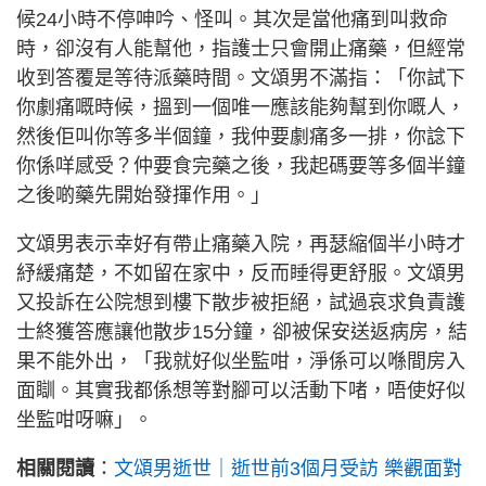
候24小時不停呻吟、怪叫。其次是當他痛到叫救命
時，卻沒有人能幫他，指護士只會開止痛藥，但經常
收到答覆是等待派藥時間。文頌男不滿指：「你試下
你劇痛嘅時候，搵到一個唯一應該能夠幫到你嘅人，
然後佢叫你等多半個鐘，我仲要劇痛多一排，你諗下
你係咩感受？仲要食完藥之後，我起碼要等多個半鐘
之後啲藥先開始發揮作用。」
文頌男表示幸好有帶止痛藥入院，再瑟縮個半小時才
紓緩痛楚，不如留在家中，反而睡得更舒服。文頌男
又投訴在公院想到樓下散步被拒絕，試過哀求負責護
士終獲答應讓他散步15分鐘，卻被保安送返病房，結
果不能外出，「我就好似坐監咁，淨係可以喺間房入
面瞓。其實我都係想等對腳可以活動下啫，唔使好似
坐監咁呀嘛」。
相關閱讀
：
文頌男逝世｜逝世前3個月受訪 樂觀面對