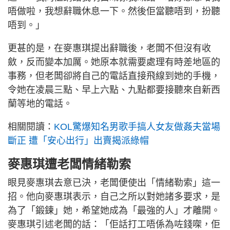
唔做啦，我想辭職休息一下。然後佢當聽唔到，扮聽
唔到。」
更甚的是，在麥惠琪提出辭職後，老闆不但沒有收
斂，反而變本加厲。她原本就需要處理有時差地區的
事務，但老闆卻將自己的電話直接飛線到她的手機，
令她在凌晨三點、早上六點、九點都要接聽來自新西
蘭等地的電話。
相關閱讀：
KOL驚爆知名男歌手搞人女友做姦夫當場
斷正 遭「安心出行」出賣揭派綠帽
麥惠琪遭老闆情緒勒索
眼見麥惠琪去意已決，老闆便使出「情緒勒索」這一
招。他向麥惠琪表示，自己之所以對她諸多要求，是
為了「鍛鍊」她，希望她成為「最強的人」才離開。
麥惠琪引述老闆的話：「佢話打工唔係為咗錢㗎，佢