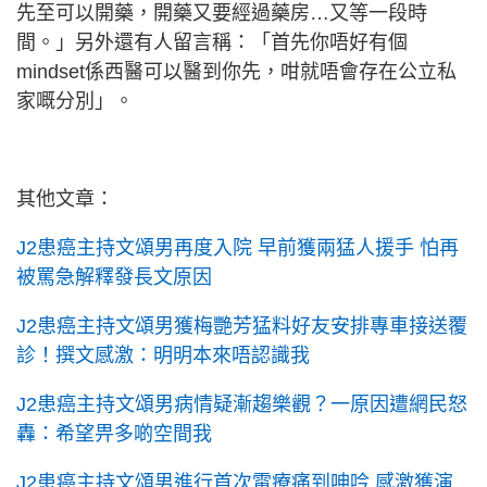
先至可以開藥，開藥又要經過藥房…又等一段時
間。」另外還有人留言稱：「首先你唔好有個
mindset係西醫可以醫到你先，咁就唔會存在公立私
家嘅分別」。
其他文章：
J2患癌主持文頌男再度入院 早前獲兩猛人援手 怕再
被罵急解釋發長文原因
J2患癌主持文頌男獲梅艷芳猛料好友安排專車接送覆
診！撰文感激：明明本來唔認識我
J2患癌主持文頌男病情疑漸趨樂觀？一原因遭網民怒
轟：希望畀多啲空間我
J2患癌主持文頌男進行首次電療痛到呻吟 感激獲演