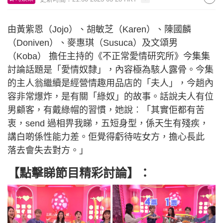
由黃紫恩（Jojo）、胡敏芝（Karen）、陳國麟
（Doniven）、麥惠琪（Susuca）及文頌男
（Koba） 擔任主持的《不正常愛情研究所》今集集
討論話題是「愛情奴隸」，內容極為駭人露骨。今集
的主人翁繼續是經營情趣用品店的「夫人」，今趟內
容非常爆炸，是有關「綠奴」的故事。話說夫人有位
男顧客，有戴綠帽的習慣，她說︰「其實佢都有苦
衷，send 過相畀我睇，五短身型，係天生有殘疾，
講白啲係性能力差。佢覺得虧待咗女方，擔心長此
落去會失去對方。」
【點擊睇節目精彩討論】：