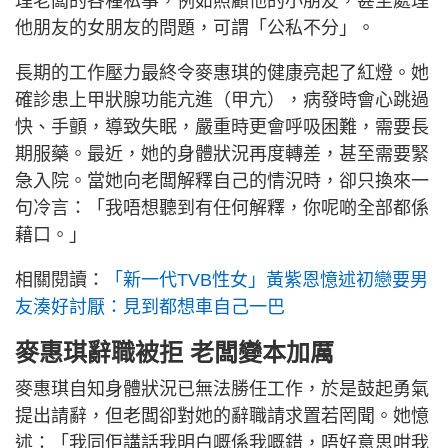
理老闆的各種私事，例如照顧他的小朋友，甚至處理
他朋友的女朋友的問題，可謂「公私不分」。
長期的工作壓力最終令麥惠琪的健康亮起了紅燈。她
確診患上甲狀腺功能亢進（甲亢），病發時會心跳過
快、手顫，導致失眠，嚴重時更會呼吸困難，需要長
期服藥。最近，她的身體狀況再度轉差，甚至需要緊
急入院。當她向老闆解釋自己的情況時，卻只換來一
句冷言：「我唔想聽到有任何解釋，你呢啲全部都係
藉口。」
相關閱讀：
「新一代TVB性女」黃紫恩憶述初戀要男
友湊好討厭：見到都想車自己一巴
麥惠琪辭職被拒 老闆變本加厲
麥惠琪自知身體狀況已無法勝任工作，於是鼓起勇氣
提出請辭，但老闆卻對她的辭職請求置若罔聞。她憶
述：「我同佢講話我明白嘅係我嘅錯，唔好意思咁我