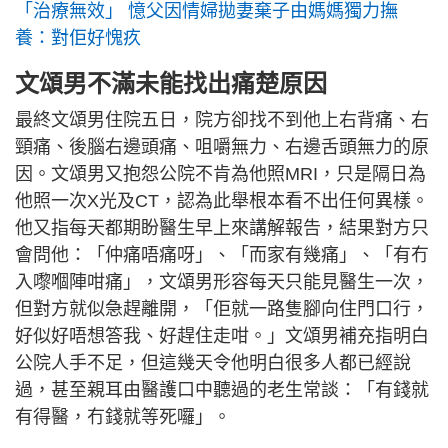
「治療無效」 憶父因情婦拋妻棄子由媽媽獨力撫
養：對佢好愧疚
文頌男不滿未能找出痛楚原因
最終文頌男住院五日，院方卻找不到他上右背痛、右
頸痛、後腦右邊頭痛、咀嚼無力、右邊舌頭無力的原
因。文頌男又抱怨公院不肯為他照MRI，只是隔日為
他照一次X光及CT，認為此舉根本看不出任何異樣。
他又指每天都期盼醫生早上來講解報告，結果對方只
會問他：「仲痛唔痛呀」、「而家有幾痛」、「有冇
入嚟嗰陣咁痛」，文頌男形容每天只能見醫生一次，
但對方就似急趕離開，「佢就一路隻腳向住門口行，
好似好唔想答我、好趕住走咁。」文頌男補充指明白
公院人手不足，但這幾天令他明白很多人都已經說
過，甚至親耳由醫護口中聽過的老生常談：「有錢就
有得醫，冇錢就等死囉」。