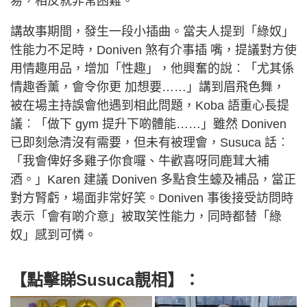
易，相反就非常困難。
講故事期間，發生一段小插曲。當夫人提到「綠奴」
性能力不足時，Doniven 煞有介事插 嘴，提議對方使
用情趣用品，增加「性趣」，他興奮的說︰「尤其係
情趣香薰，會令你更 加想要……」講到眉飛色舞，
被在場主持誤會他遇到相此問題，Koba 語重心長提
議︰「做下 gym 提升下啲體能……」雖然 Doniven
已即刻急清沒有需要，但未有被理會，Susuca 話︰
「我會俾好多雞子你食囉、牛歡喜呀同鹿茸大補
酒。」Karen 建議 Doniven 多點食生蠔及補品，當正
對方腎虧，場面非常好笑。Doniven 事後接受訪問時
表示「會有啲介意」被取笑性能力，同時都替「綠
奴」感到可憐。
【點擊睇Susuca靚相】：