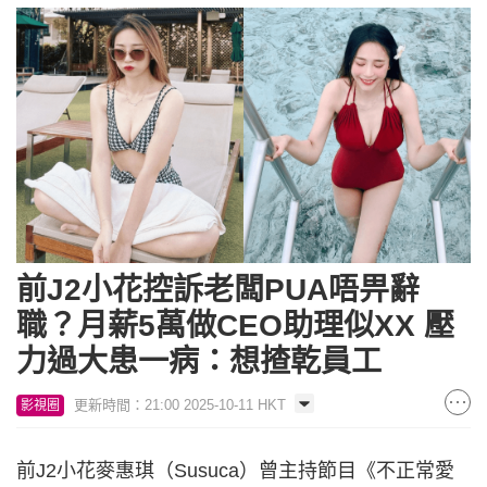
前J2小花控訴老闆PUA唔畀辭
職？月薪5萬做CEO助理似XX 壓
力過大患一病：想揸乾員工
更新時間：21:00 2025-10-11 HKT
影視圈
前J2小花麥惠琪（Susuca）曾主持節目《不正常愛