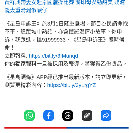
黃祥興帶妻女赴泰國體操比賽 餅印母女勁甜美 疑濾
鏡太重滑漏似𡃁仔
《星島申訴王》於3月1日隆重登場，節目為民請命抱
不平、追蹤城中熱話，亦會搜羅溫情小故事。你申
訴，我跟進，搵91999933，《星島申訴王》隨時候
命！
立即報料:
https://bit.ly/3IMunqd
你的獨家報料一旦被採用及報導，將獲得乙份獎品。
《星島頭條》APP經已推出最新版本，請立即更新，
瀏覽更精彩內容：
https://bit.ly/3yLrgYZ