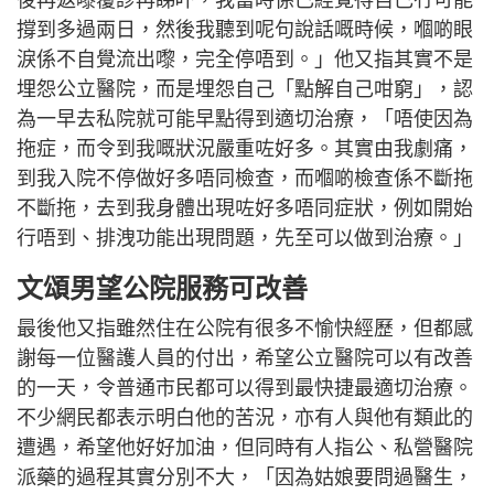
撐到多過兩日，然後我聽到呢句說話嘅時候，嗰啲眼
淚係不自覺流出嚟，完全停唔到。」他又指其實不是
埋怨公立醫院，而是埋怨自己「點解自己咁窮」，認
為一早去私院就可能早點得到適切治療，「唔使因為
拖症，而令到我嘅狀況嚴重咗好多。其實由我劇痛，
到我入院不停做好多唔同檢查，而嗰啲檢查係不斷拖
不斷拖，去到我身體出現咗好多唔同症狀，例如開始
行唔到、排洩功能出現問題，先至可以做到治療。」
文頌男望公院服務可改善
最後他又指雖然住在公院有很多不愉快經歷，但都感
謝每一位醫護人員的付出，希望公立醫院可以有改善
的一天，令普通市民都可以得到最快捷最適切治療。
不少網民都表示明白他的苦況，亦有人與他有類此的
遭遇，希望他好好加油，但同時有人指公、私營醫院
派藥的過程其實分別不大，「因為姑娘要問過醫生，