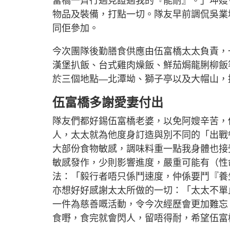
富橋一齊行過見證過我的『能耐』。」坤嫂
物品及裝備，打點一切。隊友早前調侃吳業
同佢參加。
今次團隊後勤膳食供應由伍富橋太太負責，
漢堡扒飯、台式雞肉燥飯、鮮茄焗龍脷柳飯
於三個地點—北潭坳、獅子亭以及大帽山，
伍富橋多謝愛妻付出
隊友們都好錫伍富橋老婆，以免阿嫂辛苦，
人，太太就為他度身訂造與別不同的「出戰
大部份食物敏感，調味料重一點我身體也接
敏感發作，少則影響進度，嚴重可能有（性
法：「毅行者唔只係鬥速度，仲係要鬥『養
亦想好好感謝太太所做的一切：「太太不單
一件為慈善嘅活動，令今次經歷會更加難忘
食嘢，食完就會閃人，留唔得耐，希望伍富