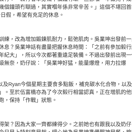
幾個鐘頭冇瞓過，其實嗰年係非常辛苦。」這個不堪回首
一日假，希望有充足的休息。
訓練，改為增加鍛鍊肌耐力，鬆弛肌肉。吳業坤出發前一
休息？吳業坤話有盡量把握休息時間：「之前有參加毅行
年紀大」，所以今次都著重遠足裝備。不過出發前出現一
級無奈，奶仔說：「吳業坤好猛，能量爆燈，用力拉爆
坤以及Ryan今個星期主要食多點飯，補充碳水化合物，以
」。至於伍富橋亦為了今次毅行相當認真，正在增肌的他
跑，保持「作戰」狀態。
得架？因為大家一齊都練得少。之前她也有跟我以及奶仔