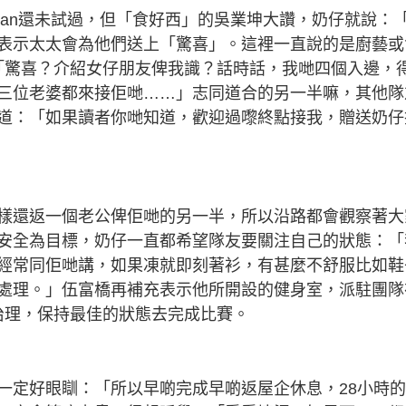
yan還未試過，但「食好西」的吳業坤大讚，奶仔就說：
表示太太會為他們送上「驚喜」。這裡一直說的是廚藝或
說：「驚喜？介紹女仔朋友俾我識？話時話，我哋四個入邊，
三位老婆都來接佢哋……」志同道合的另一半嘛，其他隊
道：「如果讀者你哋知道，歡迎過嚟終點接我，贈送奶仔
樣還返一個老公俾佢哋的另一半，所以沿路都會觀察著大
安全為目標，奶仔一直都希望隊友要關注自己的狀態：「
經常同佢哋講，如果凍就即刻著衫，有甚麼不舒服比如鞋
處理。」伍富橋再補充表示他所開設的健身室，派駐團隊
切治理，保持最佳的狀態去完成比賽。
一定好眼瞓：「所以早啲完成早啲返屋企休息，28小時