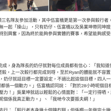
領三名隊友參加活動，其中伍富橋更是第一次參與毅行者
無一起「操山」，只有奶仔、伍富橋以及吳業坤帶同坤嫂
特別興奮，因為終於能夠參與實體的賽事，希望能夠感受
時完成，身為隊長的奶仔就對每位成員都有信心：「我知道
堅毅，上一次毅行都完成到呀，至於Ryan的體能就不容置
r」，奶仔就話目標一定要設定，不過比起這個目標，四人
目標都係一個動力。」伍富橋認同說：「對於28小時呢個目
壓力！」吳業坤就話以輕鬆的心情面對：「一定行得哂，
呢個係我真正動力。」、「我哋今次要振夫綱！」
去行：「毅行者本身幾十個鐘冇瞓，但係嗰一年做完十幾