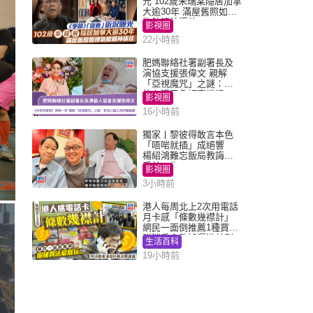
光 102歲朱瑞棠隱居加拿
大逾30年 滿屋舊照如博
物館精神極佳
影視圈
22小時前
肥媽聯絡社署副署長及
演協支援張偉文 親解
「亞視魔咒」之謎：有
信心鐵三角評審繼續
影視圈
16小時前
獨家丨黎彼得敢言本色
「唔啱就插」成絕響
楊紹鴻難忘飯局教誨：
受益一生
影視圈
3小時前
港人每周北上2次用電話
月卡感「條數幾襟計」
網民一面倒推薦1種買法
附消委會數據漫遊計劃
生活百科
消費提示
19小時前