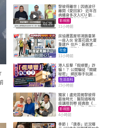
黎彼得離世丨因通波仔
離開《愛回家》 近年百
病纏身多次入ICU 劉鑾
雄黃宗澤曾施援手
影視圈
01:25
11小時前
房協遷置屋邨鴻鵠臺第
一座入伙 安置花園大廈
重建戶 住戶：新居望見
獅子山好開心！
社會
11小時前
港人反擊「假順豐」詐
騙！？ 公開騙徒「關鍵
秘密」 網民聯手玩謝：
「
練習緬甸語
生活百科
前
23小時前
獨家丨盧宛茵揭黎彼得
最後時光：醫院插喉有
痰講唔到嘢 經典歌《浪
子心聲》金句源自廟街
影視圈
睇相佬
4小時前
季節丨「唐泰」近況曝