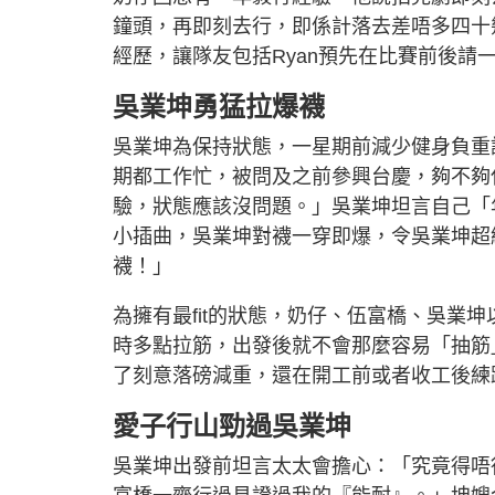
鐘頭，再即刻去行，即係計落去差唔多四十
經歷，讓隊友包括Ryan預先在比賽前後請
吳業坤勇猛拉爆襪
吳業坤為保持狀態，一星期前減少健身負重
期都工作忙，被問及之前參興台慶，夠不夠
驗，狀態應該沒問題。」吳業坤坦言自己「
小插曲，吳業坤對襪一穿即爆，令吳業坤超
襪！」
為擁有最fit的狀態，奶仔、伍富橋、吳業
時多點拉筋，出發後就不會那麼容易「抽筋
了刻意落磅減重，還在開工前或者收工後練
愛子行山勁過吳業坤
吳業坤出發前坦言太太會擔心：「究竟得唔