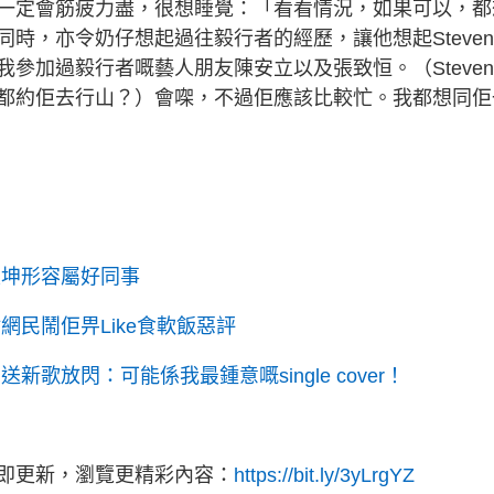
一定會筋疲力盡，很想睡覺：「看看情況，如果可以，都
時，亦令奶仔想起過往毅行者的經歷，讓他想起Steve
參加過毅行者嘅藝人朋友陳安立以及張致恒。（Steve
都約佢去行山？）會㗎，不過佢應該比較忙。我都想同佢
業坤形容屬好同事
民鬧佢畀Like食軟飯惡評
歌放閃：可能係我最鍾意嘅single cover！
立即更新，瀏覽更精彩內容：
https://bit.ly/3yLrgYZ