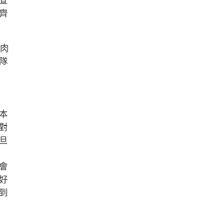
查
齊
雞肉
隊
本
對
旦
會
好
到