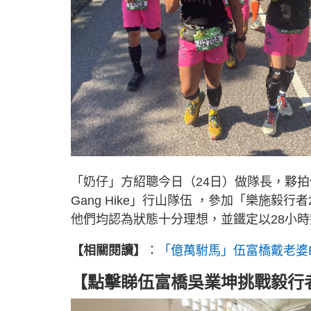
「奶仔」方紹聰今日（24日）做隊長，夥拍
Gang Hike」行山隊伍 ，參加「樂施毅
他們均認為狀態十分理想，並鐵定以28小時
【相關閱讀】
：
「億萬駙馬」伍富橋戴老婆
【點擊睇伍富橋吳業坤挑戰毅行