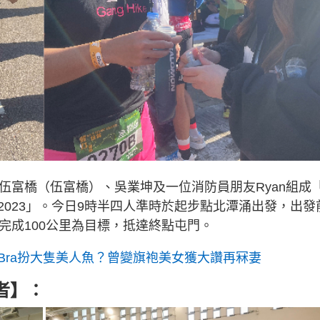
伍富橋（伍富橋）、吳業坤及一位消防員朋友Ryan組成
行者2023」。今日9時半四人準時於起步點北潭涌出發，出發
完成100公里為目標，抵達終點屯門。
Bra扮大隻美人魚？曾變旗袍美女獲大讚再冧妻
者】：