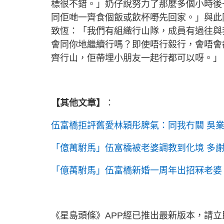
標很不錯。」奶仔說努力了那麼多個小時後
同佢哋一齊食個飯或飲杯嘢先回家。」與此同
致恆：「我們有組織行山隊，成員有過往與我
會同你地繼續行嗎？即使唔行毅行，會唔會
齊行山，佢帶埋小朋友一起行都可以呀。」
【其他文章】
：
伍富橋拒評舊愛林穎彤脾氣：同我冇關 吳
「億萬駙馬」伍富橋被老婆調教到化境 多謝網
「億萬駙馬」伍富橋新婚一周年出招冧老婆 送新
《星島頭條》APP經已推出最新版本，請