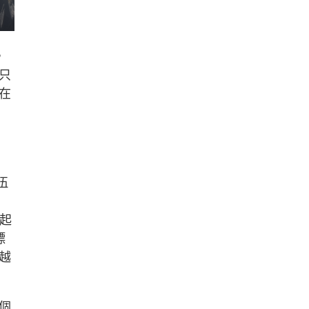
，
只
在
伍
一起
標
越
個