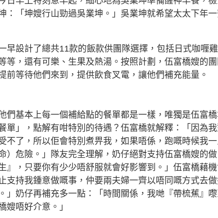
今日早上特刻意早起，細心地為吳業坤準備醒神早餐，檢
坤：「坤嫂行山勁過吳業坤。」吳業坤就希望太太下年一
一早設計了總共11款的飯款供團隊選擇，包括日式咖喱
等等，還有可樂、生果及熱湯。按照計劃，伍富橋嫂的團
提前等待他們來到，提供飲食叉電，讓他們補充能量。
他們基本上每一個補給點的餐單都是一樣，唯獨是伍富橋
餐單」，點解有咁特別的待遇？伍富橋就解釋：「因為我
受不了，所以佢會特別煮畀我，如果唔係，跑嘅時候我一
命）危險。」隊友完全理解，奶仔絕對支持伍富橋嫂的做
生』，只要你有少少唔舒服就會好影響到。」伍富橋藉機
止支持我鍾意做嘅事，仲要兩夫婦一齊以唔同嘅方式去做
。」奶仔再補充多一點：「時間關係，我哋『帶梳蕉』嚟
橋嫂唔好介意。」