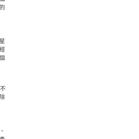
的
星
經
個
及不
除
、