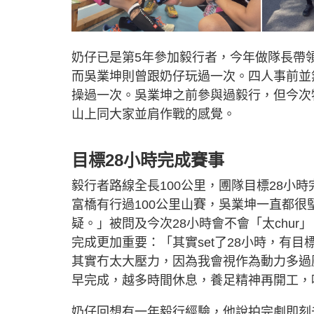
奶仔已是第5年參加毅行者，今年做隊長帶
而吳業坤則曾跟奶仔玩過一次。四人事前並
操過一次。吳業坤之前參與過毅行，但今次
山上同大家並肩作戰的感覺。
目標28小時完成賽事
毅行者路線全長100公里，圑隊目標28小
富橋有行過100公里山賽，吳業坤一直都很
疑。」被問及今次28小時會不會「太chu
完成更加重要：「其實set了28小時，有
其實冇太大壓力，因為我會視作為動力多過
早完成，越多時間休息，養足精神再開工，
奶仔回想有一年毅行經驗，他說拍完劇即刻