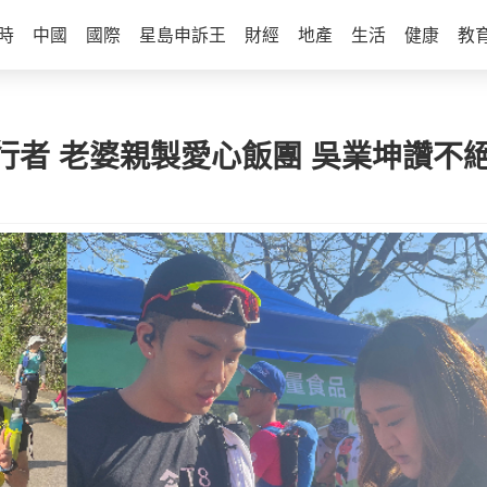
時
中國
國際
星島申訴王
財經
地產
生活
健康
教
行者 老婆親製愛心飯團 吳業坤讚不