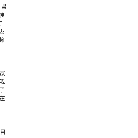
「吳
食
得
友
擁
家
我
子
在
的目