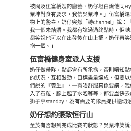
被問及伍富橋嫂的廚藝，奶仔坦白說他同R
業坤對食有要求，我信吳業坤。」伍富橋還
物上的驚喜，奶仔突然「轉channel」
我一個未結婚。我都有諗過過終點時，佢哋
都笑說他可以在出發後在山上搵，奶仔再笑
抱一個。」
伍富橋健身室派人支援
奶仔做帶隊，點都會有所承擔，否則唔知點
的狀況，互相鼓勁，目標盡量達成，但要以
們說的『養生』，一有唔舒服真係要講，我
入了石粒、腳上起了水泡等等，都要盡快去
獅子亭standby，為有需要的隊員提供適
奶仔想約張致恒行山
至於有否想到完成比賽的狀態？吳業坤笑說