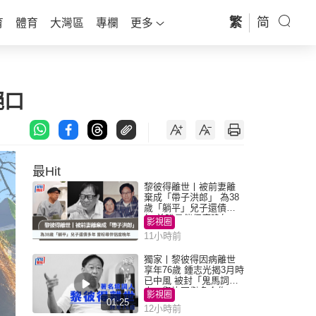
繁
简
育
體育
大灣區
專欄
更多
絕口
最Hit
黎彼得離世丨被前妻離
棄成「帶子洪郎」 為38
歲「躺平」兒子還債多
年 曾盼尋伴侶度晚年
影視圈
11小時前
獨家丨黎彼得因病離世
享年76歲 鍾志光揭3月時
已中風 被封「鬼馬詞
人」與許冠傑多合作
影視圈
01:25
12小時前