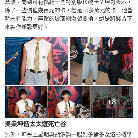
念頭。問到可有儲起一些特別版珍藏卡？坤哥表示，
除了一些價值幾百元的卡，若是10多萬元的卡，他暫
時未有能力，座駕的玻璃剛爆裂要換，還是將錢留下
來製作新歌更好。
+8
吳業坤偕太太遊死亡谷
另外，坤哥上星期與胡鴻鈞一起到多倫多及洛杉磯舉