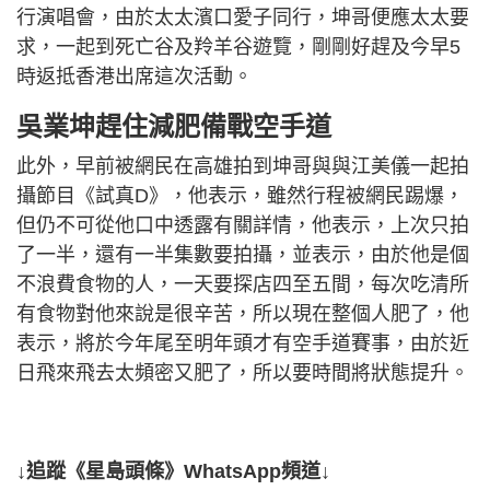
行演唱會，由於太太濱口愛子同行，坤哥便應太太要
求，一起到死亡谷及羚羊谷遊覽，剛剛好趕及今早5
時返抵香港出席這次活動。
吳業坤趕住減肥備戰空手道
此外，早前被網民在高雄拍到坤哥與與江美儀一起拍
攝節目《試真D》，他表示，雖然行程被網民踢爆，
但仍不可從他口中透露有關詳情，他表示，上次只拍
了一半，還有一半集數要拍攝，並表示，由於他是個
不浪費食物的人，一天要探店四至五間，每次吃清所
有食物對他來說是很辛苦，所以現在整個人肥了，他
表示，將於今年尾至明年頭才有空手道賽事，由於近
日飛來飛去太頻密又肥了，所以要時間將狀態提升。
↓追蹤《星島頭條》WhatsApp頻道↓