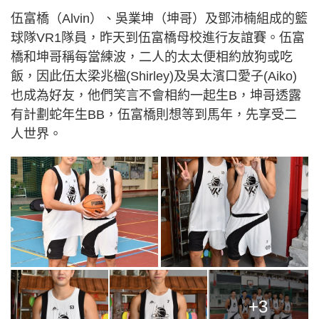
伍富橋（Alvin）、吳業坤（坤哥）及鄧沛楠組成的籃
球隊VR1隊員，昨天到伍富橋母校進行友誼賽。伍富
橋和坤哥稱每當練波，二人的太太便相約放狗或吃
飯，因此伍太梁兆楹(Shirley)及吳太濱口愛子(Aiko)
也成為好友，他們笑言不會相約一起生B，坤哥透露
有計劃蛇年生BB，伍富橋則想等到馬年，先享受二
人世界。
+3