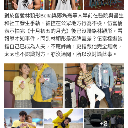
對於舊愛林穎彤Bella與鄭雋熹等人早前在醫院與醫生
和社工發生爭執，被控在公眾地方行為不檢，伍富橋
表示拍完《十月初五的月光》後已沒聯絡林穎彤，看
報導才知事件。問到林穎彤是否脾氣差？伍富橋避談
指自己已成為人夫，不應評論，更指跟他完全無關，
太太也不認識對方，亦沒過問，所以沒討論此事。
+8