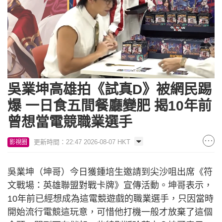
Loaded
:
Unmute
13.12%
吳業坤高雄拍《試真D》被網民踢
爆 一日食五間餐廳變肥 揭10年前
曾想當電競職業選手
更新時間：22:47 2026-08-07 HKT
影視圈
吳業坤（坤哥）今日獲鍾培生邀請到尖沙咀出席《符
文戰場：英雄聯盟對戰卡牌》宣傳活動。坤哥表示，
10年前已經想成為這電競遊戲的職業選手，只因當時
開始流行電競這玩意，可惜他打機一般才放棄了這個