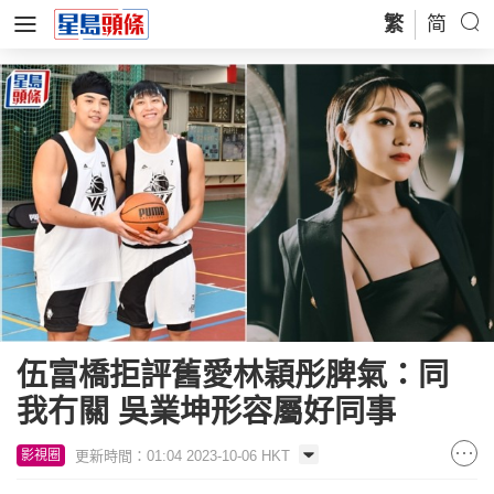
繁
简
伍富橋拒評舊愛林穎彤脾氣：同
我冇關 吳業坤形容屬好同事
更新時間：01:04 2023-10-06 HKT
影視圈