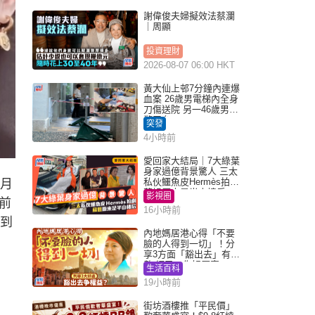
謝偉俊夫婦擬效法蔡瀾
｜周顯
投資理財
2026-08-07 06:00 HKT
黃大仙上邨7分鐘內連爆
血案 26歲男電梯內全身
刀傷送院 另一46歲男倒
斃平台
突發
4小時前
愛回家大結局｜7大綠葉
身家過億背景驚人 三太
私伙鱷魚皮Hermès拍劇
1月
蘇姐原來是半山樓后
影視圈
前
16小時前
看到
內地媽居港心得「不要
臉的人得到一切」！分
享3方面「豁出去」有著
數 網民：你好厲害
生活百科
19小時前
街坊酒樓推「平民價」