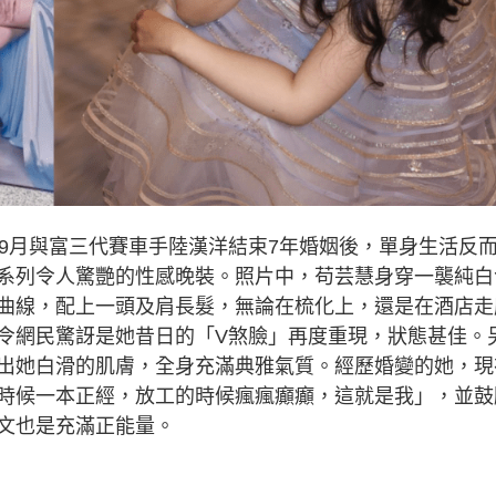
年9月與富三代賽車手陸漢洋結束7年婚姻後，單身生活反
系列令人驚艷的性感晚裝。照片中，苟芸慧身穿一襲純白
曲線，配上一頭及肩長髮，無論在梳化上，還是在酒店走
令網民驚訝是她昔日的「V煞臉」再度重現，狀態甚佳。
出她白滑的肌膚，全身充滿典雅氣質。經歷婚變的她，現
時候一本正經，放工的時候瘋瘋癲癲，這就是我」，並鼓
文也是充滿正能量。