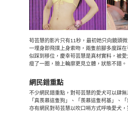
苟芸慧的影片只有11秒，最初她只向鏡頭
一埋身即飛撲上身索吻，兩隻前腳多度踩在
似踩到移位，慶幸苟芸慧是真材實料，被愛
瘦了一圈，臉上輪廓更見立體，狀態不錯。
網民錯重點
不少網民錯重點，對苟芸慧的愛犬可以肆無
「真羨慕這隻狗」、「羨慕這隻柯基」、「
亦有網民對苟芸慧以吹口哨方式呼喚愛犬，