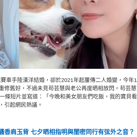
代賽車手陸漢洋結婚，卻於2021年起屢傳二人婚變，今年
重修舊好，不過未見苟芸慧與老公再度晒相放閃。苟芸慧
出一條短片並寫道：「今晚和美女朋友們吃飯，我的寶貝
，引起網民熱議。
騷香肩玉背 七夕晒相指明與閨密同行有弦外之音？