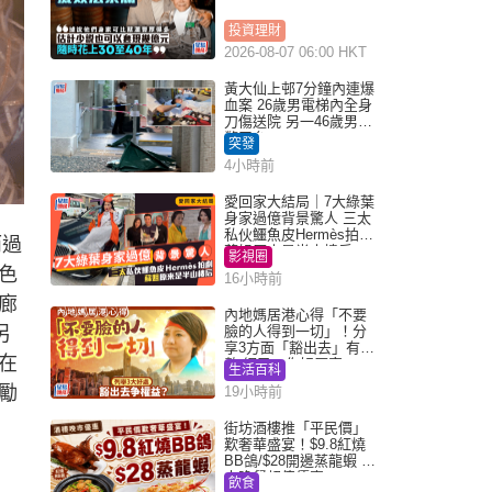
投資理財
2026-08-07 06:00 HKT
黃大仙上邨7分鐘內連爆
血案 26歲男電梯內全身
刀傷送院 另一46歲男倒
斃平台
突發
4小時前
愛回家大結局｜7大綠葉
身家過億背景驚人 三太
私伙鱷魚皮Hermès拍劇
而過
蘇姐原來是半山樓后
影視圈
色
16小時前
廊
內地媽居港心得「不要
另
臉的人得到一切」！分
享3方面「豁出去」有著
在
數 網民：你好厲害
生活百科
勵
19小時前
街坊酒樓推「平民價」
歎奢華盛宴！$9.8紅燒
BB鴿/$28開邊蒸龍蝦 3
大晚餐超值優惠
飲食