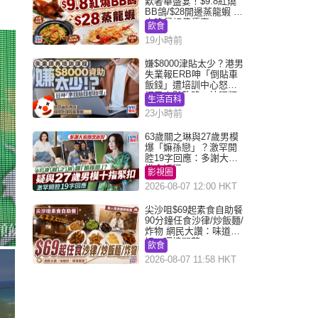
歎奢華盛宴！$9.8紅燒
BB鴿/$28開邊蒸龍蝦 3
大晚餐超值優惠
飲食
19小時前
嫌$8000津貼太少？港男
失業報ERB呻「倒貼車
飯錢」遭培訓中心怒轟
網民幽默教路：揀呢類
生活百科
課程唔會蝕...
23小時前
63歲關之琳與27歲男模
爆「嫲孫戀」？激罕開
腔19字回應：多謝大家
掛念近況
影視圈
2026-08-07 12:00 HKT
尖沙咀$69起素食自助餐
90分鐘任食沙律/炒飯麵/
炸物 網民大讚：味道
好，環境闊落
飲食
2026-08-07 11:58 HKT