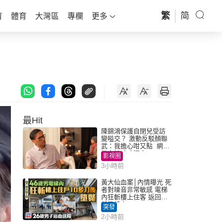
繁
简
育
體育
大灣區
專欄
更多
最Hit
陳錦鴻保護自閉兒受訪
變嗌交？ 激動反駁顏聯
武：我擔心咁又點 網民
批主持咄咄逼人
影視圈
3小時前
黃大仙血案│內情曝光 死
者對噪音非常敏感 電梯
內狂斬樓上住客 返回住
所墮樓亡
突發
2小時前