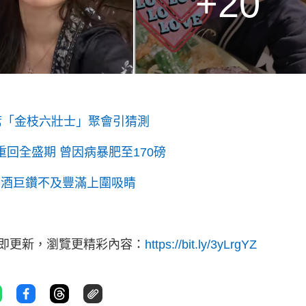
+20
席「金枝六壯士」聚會引猜測
重回全盛期 曾因病暴肥至170磅
美酒巨鑽不及豐滿上圍吸睛
立即更新，瀏覽更精彩內容：
https://bit.ly/3yLrgYZ