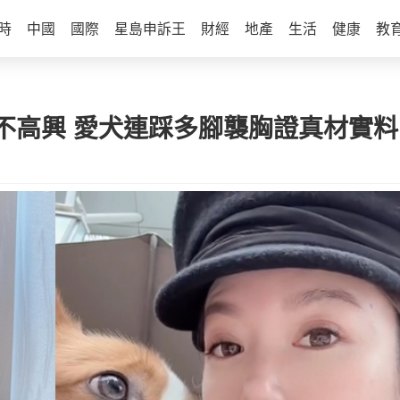
時
中國
國際
星島申訴王
財經
地產
生活
健康
教
不高興 愛犬連踩多腳襲胸證真材實料