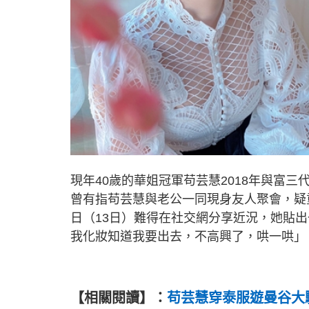
現年40歲的華姐冠軍苟芸慧2018年與富三
曾有指苟芸慧與老公一同現身友人聚會，疑
日（13日）難得在社交網分享近況，她貼
我化妝知道我要出去，不高興了，哄一哄」
【相關閱讀】：
苟芸慧穿泰服遊曼谷大