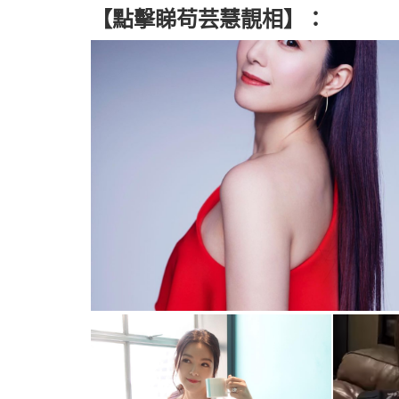
【點擊睇苟芸慧靚相】：