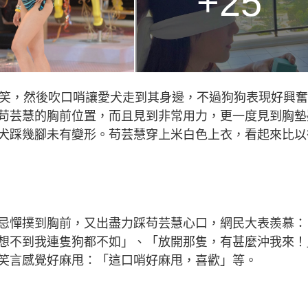
+25
微笑，然後吹口哨讓愛犬走到其身邊，不過狗狗表現好興
苟芸慧的胸前位置，而且見到非常用力，更一度見到胸墊
犬踩幾腳未有變形。苟芸慧穿上米白色上衣，看起來比以
忌憚撲到胸前，又出盡力踩苟芸慧心口，網民大表羨慕：
想不到我連隻狗都不如」、「放開那隻，有甚麼沖我來！
笑言感覺好麻甩：「這口哨好麻甩，喜歡」等。