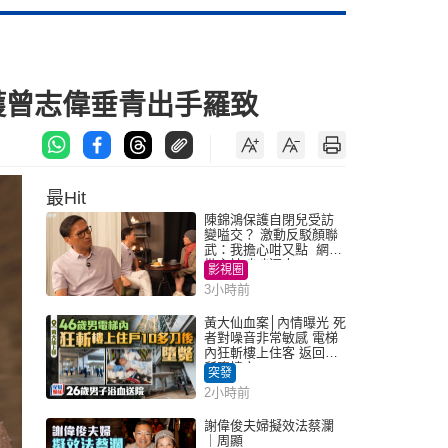
獲曾志偉垂青出手羅致
最Hit
陳錦鴻保護自閉兒受訪
變嗌交？ 激動反駁顏聯
武：我擔心咁又點 網民
批主持咄咄逼人
影視圈
3小時前
黃大仙血案│內情曝光 死
者對噪音非常敏感 電梯
內狂斬樓上住客 返回住
所墮樓亡
突發
2小時前
謝偉俊夫婦擬效法蔡瀾
｜周顯