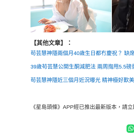
【其他文章】
：
苟芸慧神隱兩個月40歲生日都冇慶祝？ 缺
39歲苟芸慧公開生酮減肥法 兩周揈甩5.5磅
苟芸慧神隱近三個月近況曝光 精神極好歎
《星島頭條》APP經已推出最新版本，請