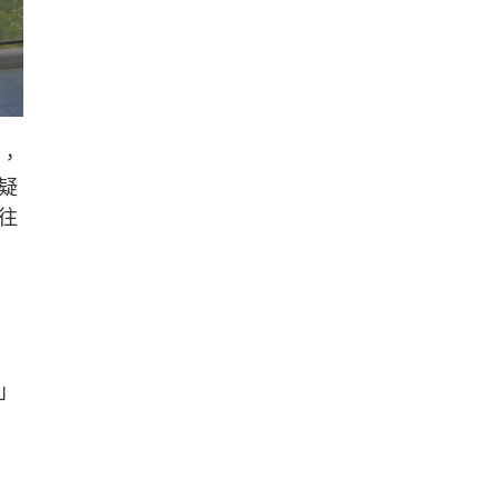
奮，
疑
往
」