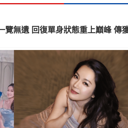
一覽無遺 回復單身狀態重上巔峰 傳