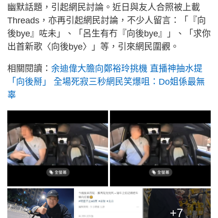
幽默話題，引起網民討論。近日與友人合照被上載
Threads，亦再引起網民討論，不少人留言：「『向
後bye』咗未」、「呂生有冇『向後bye』」、「求你
出首新歌〈向後bye〉」等，引來網民圍觀。
相關閱讀：
余迪偉大膽向鄭裕玲挑機 直播神抽水提
「向後掰」 全場死寂三秒網民笑爆咀：Do姐係最無
辜
+7