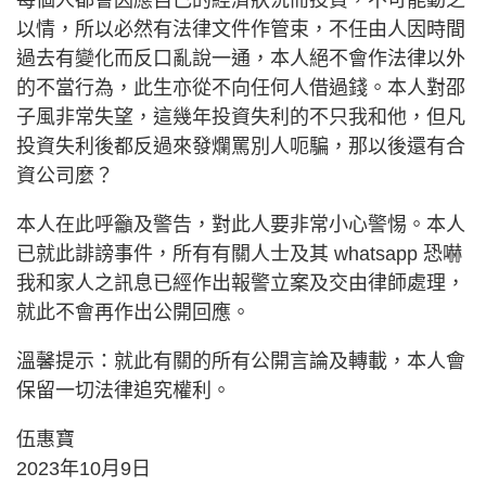
每個人都會因應自己的經濟狀況而投資，不可能動之
以情，所以必然有法律文件作管束，不任由人因時間
過去有變化而反口亂說一通，本人絕不會作法律以外
的不當行為，此生亦從不向任何人借過錢。本人對邵
子風非常失望，這幾年投資失利的不只我和他，但凡
投資失利後都反過來發爛罵別人呃騙，那以後還有合
資公司麼？
本人在此呼籲及警告，對此人要非常小心警惕。本人
已就此誹謗事件，所有有關人士及其 whatsapp 恐嚇
我和家人之訊息已經作出報警立案及交由律師處理，
就此不會再作出公開回應。
溫馨提示：就此有關的所有公開言論及轉載，本人會
保留一切法律追究權利。
伍惠寶
2023年10月9日