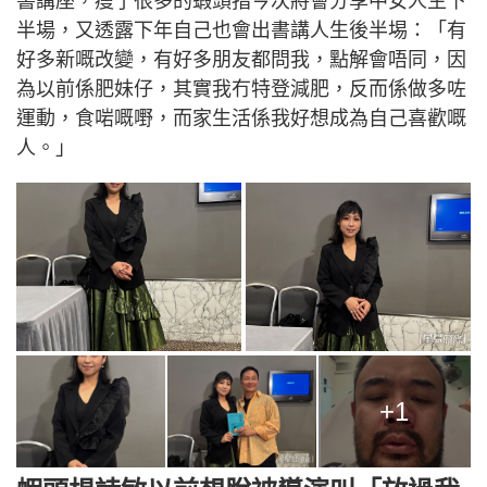
書講座，瘦了很多的蝦頭指今次將會分享中女人生下
半場，又透露下年自己也會出書講人生後半埸：「有
好多新嘅改變，有好多朋友都問我，點解會唔同，因
為以前係肥妹仔，其實我冇特登減肥，反而係做多咗
運動，食啱嘅嘢，而家生活係我好想成為自己喜歡嘅
人。」
+1