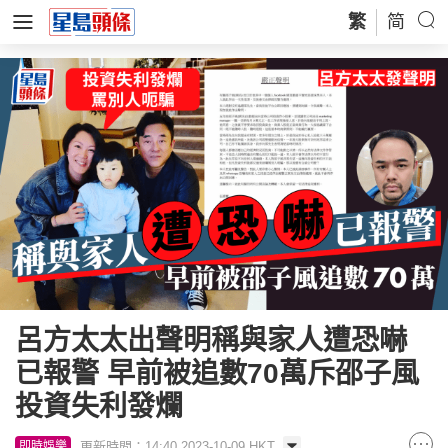
繁
简
呂方太太出聲明稱與家人遭恐嚇
已報警 早前被追數70萬斥邵子風
投資失利發爛
更新時間：14:40 2023-10-09 HKT
即時娛樂