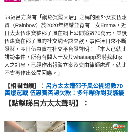
59歲呂方與有「網絡買餸天后」之稱的圈外女友伍惠
寶（Rainbow）於2020年結婚並育有一女Emma，近
日太太伍惠寶被邵子風在網上公開追數70萬元，其後
伍惠寶在邵子風的社交網否認欠款，事件連日來不斷
發酵，今日伍惠寶在社交平台發聲明：「本人已就此
誹謗事件，所有有關人士及其whatsapp恐嚇我和家
人之訊息，已經作出報警立案及交由律師處理，就此
不會再作出公開回應。」
【相關閱讀】：
呂方太太遭邵子風公開追數70
萬爆罵戰 伍惠寶否認欠款：多年嚟你對我騷擾
【點擊睇呂方太太聲明】：