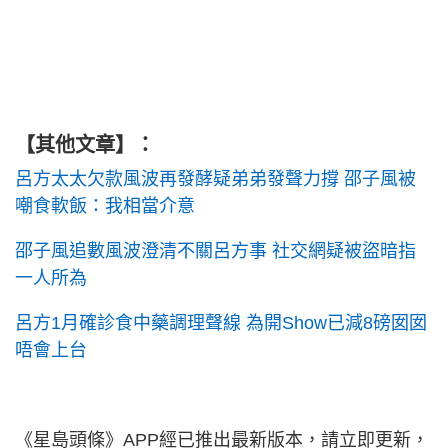
【其他文章】：
呂方太太欠款風波再發酵疑弟弟發聲力撐 邵子風被
嘲食軟飯：我相當介意
邵子風追數風波澄清不關呂方事 社交網疑被盜暗指
一人所為
呂方1月確診食中藥調理聲線 為開Show已減8磅囡囡
唔會上台
《星島頭條》APP經已推出最新版本，請立即更新，