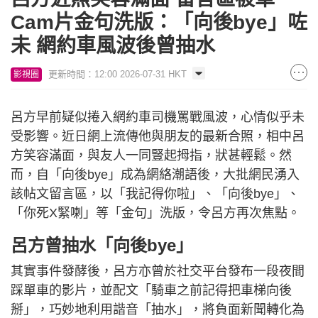
Cam片金句洗版：「向後bye」咗
未 網約車風波後曾抽水
更新時間：12:00 2026-07-31 HKT
影視圈
呂方早前疑似捲入網約車司機罵戰風波，心情似乎未
受影響。近日網上流傳他與朋友的最新合照，相中呂
方笑容滿面，與友人一同豎起拇指，狀甚輕鬆。然
而，自「向後bye」成為網絡潮語後，大批網民湧入
該帖文留言區，以「我記得你啦」、「向後bye」、
「你死X緊喇」等「金句」洗版，令呂方再次焦點。
呂方曾抽水「向後bye」
其實事件發酵後，呂方亦曾於社交平台發布一段夜間
踩單車的影片，並配文「騎車之前記得把車梯向後
掰」，巧妙地利用諧音「抽水」，將負面新聞轉化為