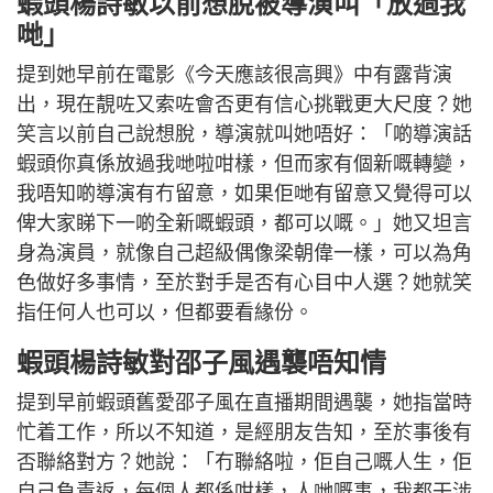
蝦頭楊詩敏以前想脫被導演叫「放過我
哋」
提到她早前在電影《今天應該很高興》中有露背演
出，現在靚咗又索咗會否更有信心挑戰更大尺度？她
笑言以前自己說想脫，導演就叫她唔好：「啲導演話
蝦頭你真係放過我哋啦咁樣，但而家有個新嘅轉變，
我唔知啲導演有冇留意，如果佢哋有留意又覺得可以
俾大家睇下一啲全新嘅蝦頭，都可以嘅。」她又坦言
身為演員，就像自己超級偶像梁朝偉一樣，可以為角
色做好多事情，至於對手是否有心目中人選？她就笑
指任何人也可以，但都要看緣份。
蝦頭楊詩敏對邵子風遇襲唔知情
提到早前蝦頭舊愛邵子風在直播期間遇襲，她指當時
忙着工作，所以不知道，是經朋友告知，至於事後有
否聯絡對方？她說：「冇聯絡啦，佢自己嘅人生，佢
自己負責返，每個人都係咁樣，人哋嘅事，我都干涉