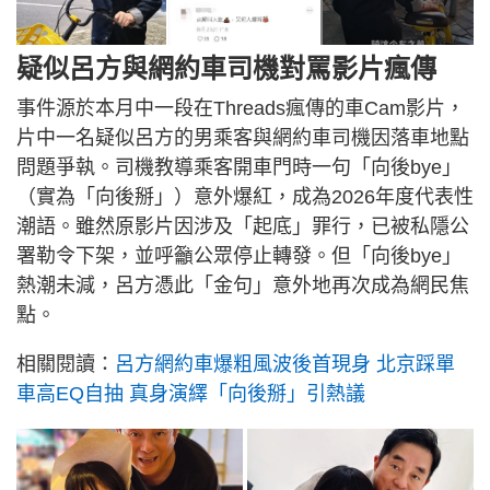
疑似呂方與網約車司機對罵影片瘋傳
事件源於本月中一段在Threads瘋傳的車Cam影片，
片中一名疑似呂方的男乘客與網約車司機因落車地點
問題爭執。司機教導乘客開車門時一句「向後bye」
（實為「向後掰」）意外爆紅，成為2026年度代表性
潮語。雖然原影片因涉及「起底」罪行，已被私隱公
署勒令下架，並呼籲公眾停止轉發。但「向後bye」
熱潮未減，呂方憑此「金句」意外地再次成為網民焦
點。
相關閱讀：
呂方網約車爆粗風波後首現身 北京踩單
車高EQ自抽 真身演繹「向後掰」引熱議