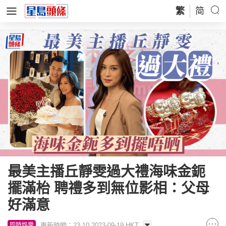
繁
简
最美主播丘靜雯過大禮海味金鈪
擺滿枱 聘禮多到無位影相：父母
好滿意
更新時間：23:10 2023-09-19 HKT
即時娛樂