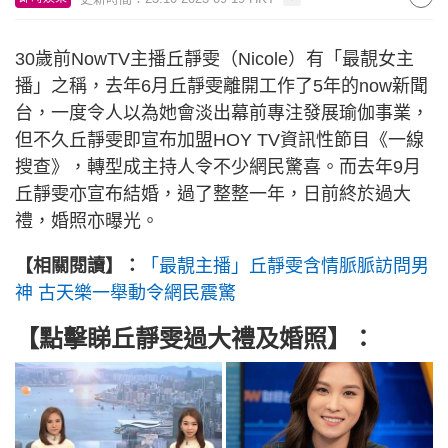
30歲前NowTV主播丘靜雯（Nicole）有「最靚女主
播」之稱，去年6月丘靜雯離開工作了5年的now新聞
台，一度令人以為她會淡出幕前專注發展瑜伽事業，
但不久丘靜雯即宣布加盟HOY TV資訊性節目《一線
搜查》，轉型成主持人令不少網民驚喜。而去年9月
丘靜雯亦宣布結婚，過了整整一年，日前終於過大
禮，婚照亦曝光。
【相關閱讀】：
「最靚主播」丘靜雯含情脈脈訪問男
神 古天樂一舉動令網民震驚
【點擊睇
丘靜雯過大禮及婚照
】：