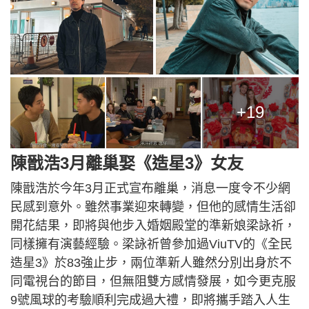
+19
陳戩浩3月離巢娶《造星3》女友
陳戩浩於今年3月正式宣布離巢，消息一度令不少網
民感到意外。雖然事業迎來轉變，但他的感情生活卻
開花結果，即將與他步入婚姻殿堂的準新娘梁詠祈，
同樣擁有演藝經驗。梁詠祈曾參加過ViuTV的《全民
造星3》於83強止步，兩位準新人雖然分別出身於不
同電視台的節目，但無阻雙方感情發展，如今更克服
9號風球的考驗順利完成過大禮，即將攜手踏入人生