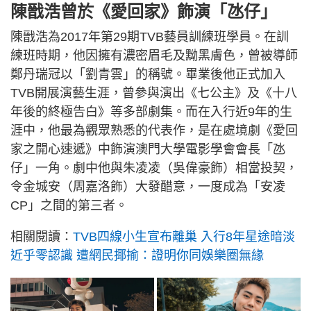
陳戩浩曾於《愛回家》飾演「氹仔」
陳戩浩為2017年第29期TVB藝員訓練班學員。在訓
練班時期，他因擁有濃密眉毛及黝黑膚色，曾被導師
鄭丹瑞冠以「劉青雲」的稱號。畢業後他正式加入
TVB開展演藝生涯，曾參與演出《七公主》及《十八
年後的終極告白》等多部劇集。而在入行近9年的生
涯中，他最為觀眾熟悉的代表作，是在處境劇《愛回
家之開心速遞》中飾演澳門大學電影學會會長「氹
仔」一角。劇中他與朱凌凌（吳偉豪飾）相當投契，
令金城安（周嘉洛飾）大發醋意，一度成為「安凌
CP」之間的第三者。
相關閱讀：
TVB四線小生宣布離巢 入行8年星途暗淡
近乎零認識 遭網民揶揄：證明你同娛樂圈無緣