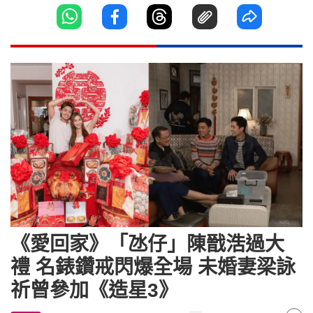
《愛回家》「氹仔」陳戩浩過大
禮 名錶鑽戒閃爆全場 未婚妻梁詠
祈曾參加《造星3》