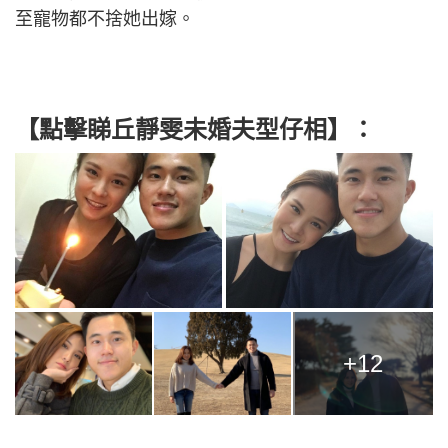
至寵物都不捨她出嫁。
【點擊睇丘靜雯未婚夫型仔相】：
+12