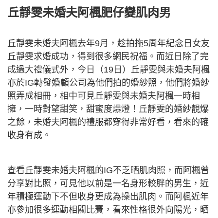
丘靜雯未婚夫阿楓肥仔變肌肉男
丘靜雯未婚夫阿楓去年9月，趁拍拖5周年紀念日女友
丘靜雯求婚成功，得到很多網民祝福。而近日除了完
成過大禮儀式外，今日（19日）丘靜雯與未婚夫阿楓
亦於IG轉發婚顧公司為他們拍的婚紗照，他們將婚紗
照弄成相冊，相中可見丘靜雯與未婚夫阿楓一時相
擁，一時對望甜笑，甜蜜度爆燈！丘靜雯的婚紗靚爆
之餘，未婚夫阿楓的禮服都穿得非常好看，看來的確
收身有成。
查看丘靜雯未婚夫阿楓的IG不乏晒肌肉照，而阿楓曾
分享對比照，可見他以前是一名身形較胖的男生，近
年積極運動下不但收身更成為操出肌肉。而阿楓近年
亦參加很多運動相關比賽，看來性格很外向陽光，晒