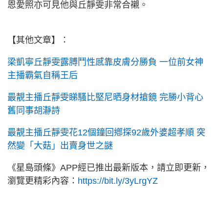
恩愛照亦可見他與丘靜雯非常合襯。
【其他文章】：
梁凱寧丘靜雯露膊鬥性感靠皮膚分勝負 一位前女神
主播霸氣自稱王后
最靚主播丘靜雯睇騷比堅尼晒身材搶鏡 完勝小背心
舊同事胡瀞詩
最靚主播丘靜雯花12個鐘回鄕探92歲外婆超孝順 突
然變「大菇」出賣身世之謎
《星島頭條》APP經已推出最新版本，請立即更新，
瀏覽更精彩內容：
https://bit.ly/3yLrgYZ