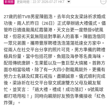
更新時間：22:37 2026-07-27 HKT
影視圈
27歲的前TVB男星陳戩浩，去年向女友梁詠祈求婚成
功後，兩人於昨日（26日）正式舉辦過大禮儀式。儘
管昨日適逢颱風紅霞襲港，天文台更一度懸掛9號風
球，但惡劣天氣無阻這對準新人的喜事。陳戩浩偕同
一眾兄弟團，攜帶豐厚聘禮浩浩蕩蕩抵達女方家中。
從兩人在社交平台分享的照片可見，男方準備的聘禮
極具份量，當中包括花膠、魚翅及海參等名貴海味，
配搭傳統唐餅、生果籃以及一隻巨型大燒豬。首飾方
面亦相當吸睛，除了有一大四小對龍鳳鈪外，更備有
勞力士名錶及紅寶石戒指，盡顯誠意。儀式順利完成
後，梁詠祈在社交平台發文感謝雙方父母及親友幫
忙，並笑言：「過大禮，禮成！成功落訂，9號風球
都打唔甩啦！」同時向親朋好友預告準備接收「紅色
炸彈」。