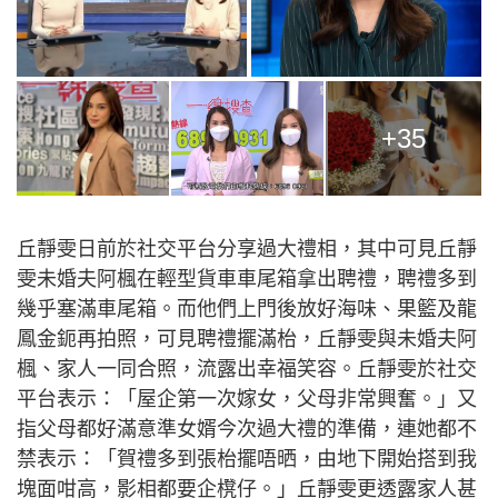
+35
丘靜雯日前於社交平台分享過大禮相，其中可見丘靜
雯未婚夫阿楓在輕型貨車車尾箱拿出聘禮，聘禮多到
幾乎塞滿車尾箱。而他們上門後放好海味、果籃及龍
鳳金鈪再拍照，可見聘禮擺滿枱，丘靜雯與未婚夫阿
楓、家人一同合照，流露出幸福笑容。丘靜雯於社交
平台表示：「屋企第一次嫁女，父母非常興奮。」又
指父母都好滿意準女婿今次過大禮的準備，連她都不
禁表示：「賀禮多到張枱擺唔晒，由地下開始搭到我
塊面咁高，影相都要企櫈仔。」丘靜雯更透露家人甚