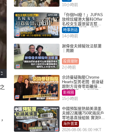
10小時前
「你個frd廢！」JUPAS
放榜炫耀港大醫科Offer
名校女生囂張留言惹眾
怒 醫學院澄清：宣稱
時事熱話
「40.5分獲錄取」不符事
14小時前
實｜Juicy叮
謝偉俊夫婦擬效法蔡瀾
｜周顯
投資理財
2小時前
F
佘詩曼疑胸壓Chrome
u
l
Hearts型男老闆 俯身疑
l
跟對方背脊零距離接觸
之
s
c
網民驚呼：企側邊唔
影視圈
r
得？
e
15小時前
e
n
中國預製屋熱銷美澳墨
夫婦22萬購750呎兩房戶
零地基直接組裝 實測9個
，
月激讚
海外置業
2026-08-06 06:00 HKT