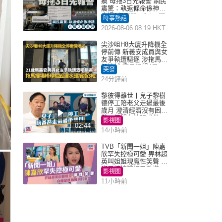
瘓 母拖3日先報警 網民
震驚：執返條命係神蹟
自爆2個惡習｜Juicy叮
時事熱話
2026-08-06 08:19 HKT
尖沙咀H8大廈升降機全
停前傳 新義安成員與女
友爭執遭驅逐 涉拖馬刑
毀被捕 警另通緝4男
突發
24分鐘前
黎彼得離世丨兒子黎樹
德停工陪老父走過最後
歲月 澄清經濟沒有困
難：傳聞有誇張成份
影視圈
02:44
14小時前
TVB「新聞一姐」陳嘉
欣罕失控極可愛 畀林超
英叫姐姐現魔性笑聲 自
嘲是姨姨獲網民激讚
影視圈
11小時前