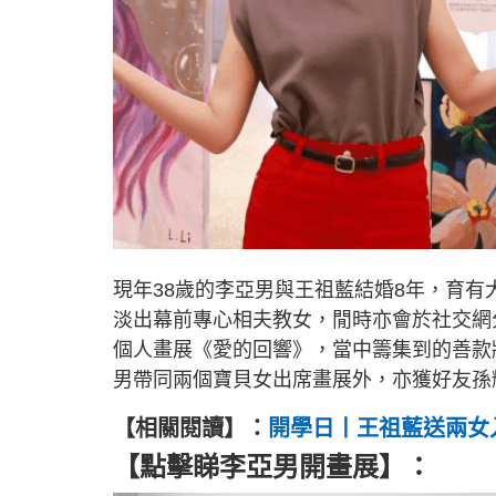
現年38歲的李亞男與王祖藍結婚8年，育有大
淡出幕前專心相夫教女，閒時亦會於社交網
個人畫展《愛的回響》，當中籌集到的善款
男帶同兩個寶貝女出席畫展外，亦獲好友孫
【相關閱讀】：
開學日丨王祖藍送兩女
【點擊睇李亞男開畫展】：