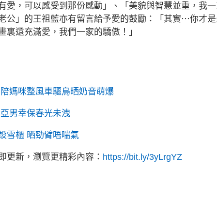
有愛，可以感受到那份感動」、「美貌與智慧並重，我一
老公」的王祖藍亦有留言給予愛的鼓勵：「其實⋯你才是
畫裏還充滿愛，我們一家的驕傲！」
女陪媽咪整風車驅鳥晒奶音萌爆
李亞男幸保春光未洩
設雪櫃 晒勁臂唔喘氣
立即更新，瀏覽更精彩內容：
https://bit.ly/3yLrgYZ