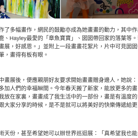
作了多幅畫作，網民的鼓勵亦成為她畫畫的動力，其中作
鹿、Hayley最愛的「章魚寶寶」、囡囡帶回家的落葉等。
畫展，好感恩。」並附上一段畫畫花絮片，片中可見囡囡
筆，畫得有板有眼。
中畫展後，便應親朋好友要求開始畫畫贈身邊人，她說：
多加人們的幸福瞬間。今年春天搬了新家，能放更多的畫
我放在家裏，畫畫成了我生活中的一部份，畫是有溫度的
跟大家分享的時候，是不是就可以將美好的快樂傳遞給更
術天份，甚至希望她可以辦世界巡迴展：「真希望我也能