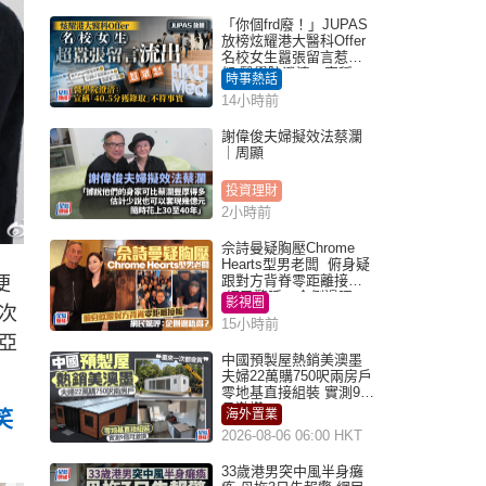
「你個frd廢！」JUPAS
放榜炫耀港大醫科Offer
名校女生囂張留言惹眾
怒 醫學院澄清：宣稱
時事熱話
「40.5分獲錄取」不符事
14小時前
實｜Juicy叮
謝偉俊夫婦擬效法蔡瀾
｜周顯
投資理財
2小時前
佘詩曼疑胸壓Chrome
Hearts型男老闆 俯身疑
跟對方背脊零距離接觸
便
網民驚呼：企側邊唔
影視圈
次
得？
15小時前
亞
中國預製屋熱銷美澳墨
夫婦22萬購750呎兩房戶
零地基直接組裝 實測9個
月激讚
海外置業
笑
2026-08-06 06:00 HKT
33歲港男突中風半身癱