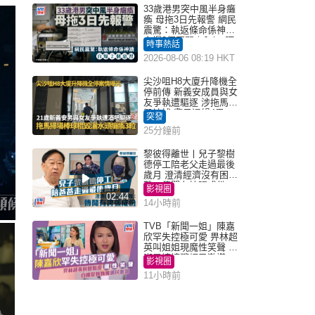
33歲港男突中風半身癱
瘓 母拖3日先報警 網民
震驚：執返條命係神蹟
自爆2個惡習｜Juicy叮
時事熱話
2026-08-06 08:19 HKT
尖沙咀H8大廈升降機全
停前傳 新義安成員與女
友爭執遭驅逐 涉拖馬刑
毀被捕 警另通緝4男
突發
25分鐘前
黎彼得離世丨兒子黎樹
德停工陪老父走過最後
歲月 澄清經濟沒有困
難：傳聞有誇張成份
影視圈
02:44
14小時前
TVB「新聞一姐」陳嘉
欣罕失控極可愛 畀林超
英叫姐姐現魔性笑聲 自
嘲是姨姨獲網民激讚
影視圈
11小時前