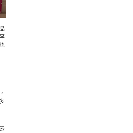
品
李
也
，
多
去