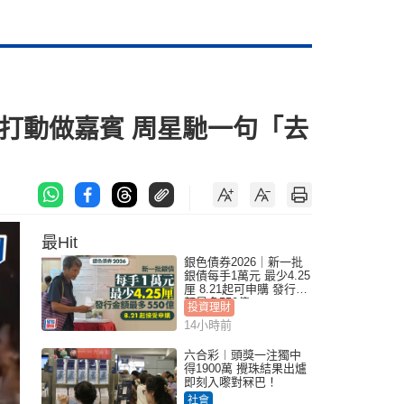
打動做嘉賓 周星馳一句「去
最Hit
銀色債券2026｜新一批
銀債每手1萬元 最少4.25
厘 8.21起可申購 發行金
額最多550億
投資理財
14小時前
六合彩︱頭獎一注獨中
得1900萬 攪珠結果出爐
即刻入嚟對冧巴！
社會