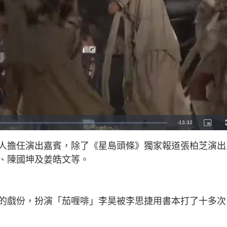
R
-
13:32
P
i
c
e
t
人擔任演出嘉賓，除了《星島頭條》獨家報道張柏芝演出
u
r
m
e
、陳國坤及姜皓文等。
-
i
a
n
-
P
i
i
c
t
n
的戲份，扮演「茄喱啡」李昊被李思捷用書本打了十多次
u
r
e
i