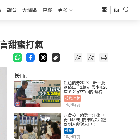
繁
简
育
體育
大灣區
專欄
更多
宣言甜蜜打氣
最Hit
銀色債券2026｜新一批
銀債每手1萬元 最少4.25
厘 8.21起可申購 發行金
額最多550億
投資理財
14小時前
六合彩︱頭獎一注獨中
得1900萬 攪珠結果出爐
即刻入嚟對冧巴！
社會
10小時前