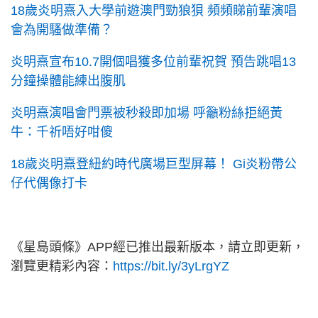
18歲炎明熹入大學前遊澳門勁狼狽 頻頻睇前輩演唱
會為開騷做準備？
炎明熹宣布10.7開個唱獲多位前輩祝賀 預告跳唱13
分鐘操體能練出腹肌
炎明熹演唱會門票被秒殺即加場 呼籲粉絲拒絕黃
牛：千祈唔好咁傻
18歲炎明熹登紐約時代廣場巨型屏幕！ Gi炎粉帶公
仔代偶像打卡
《星島頭條》APP經已推出最新版本，請立即更新，
瀏覽更精彩內容：
https://bit.ly/3yLrgYZ