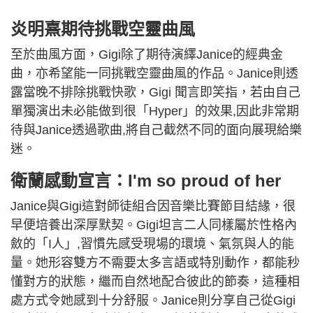
炎明熹期待挑戰空靈曲風
至於曲風方面，Gigi除了期待演繹Janice的經典金
曲，亦希望能一同挑戰空靈曲風的作品。Janice則透
露當晚不排除挑戰快歌，Gigi 聞言即笑指，若由自己
單獨演出未必能做到很「Hyper」的效果,因此非常期
待與Janice透過歌曲,將自己截然不同的面向展現給樂
迷。
衛蘭感動宣言：I'm so proud of her
Janice與Gigi這對師徒組合因音樂比賽節目結緣，很
早便培養出深厚默契。Gigi坦言二人同樣屬於性格內
斂的「I人」,習慣先感受現場的環境、氣氛與人的能
量。她形容雙方不需要太多言語或特別動作，都能秒
懂對方的狀態，繼而自然地配合彼此的節奏，這種相
處方式令她感到十分舒服。Janice則分享自己從Gigi