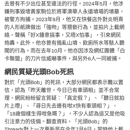
去曾有不少出位甚至違法的行徑。2024年5月，他涉
嫌刑事毀壞黃家駒位於將軍澳華人永遠墳場的墳墓，
被警方拘捕。2023年9月，他又在快餐店外對炎明熹
的人形紙牌做出「強吻」等猥褻行為，並拍片上載網
絡，聲稱「好X鍾意搞事，又唔X怕事」，引來網民
炮轟。此外，他亦曾有搗亂山墳、飲廁所水等駭人聽
聞的行為。而在去年10月，他亦因涉及網紅團體「白
卡聯盟」的刀片信威嚇事件，與另外6人一同被捕。
網民質疑光頭Bob死訊
對於「光頭Bob」的死訊，大部分網民都表示難以置
信，認為「昨天離世，今日已有車頭相」並不合常
理，網民紛紛留言質疑：「真定假？」、「聽日就拍
片上嚟」、「尋日先去邊有咁X快有車頭相？」、
「18歲個樣生得咁急嘅？」，不少人認為這又是他吸
引注意力的伎倆。翻查資料，「光頭Bob」的
Threads對上一次更新是在今年7月8日，當時他上載