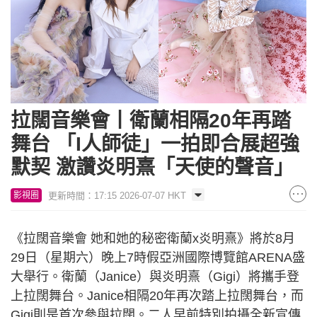
拉闊音樂會丨衛蘭相隔20年再踏
舞台 「I人師徒」一拍即合展超強
默契 激讚炎明熹「天使的聲音」
更新時間：17:15 2026-07-07 HKT
影視圈
《拉闊音樂會 她和她的秘密衛蘭x炎明熹》將於8月
29日（星期六）晚上7時假亞洲國際博覽館ARENA盛
大舉行。衛蘭（Janice）與炎明熹（Gigi）將攜手登
上拉闊舞台。Janice相隔20年再次踏上拉闊舞台，而
Gigi則是首次參與拉闊。二人早前特別拍攝全新宣傳