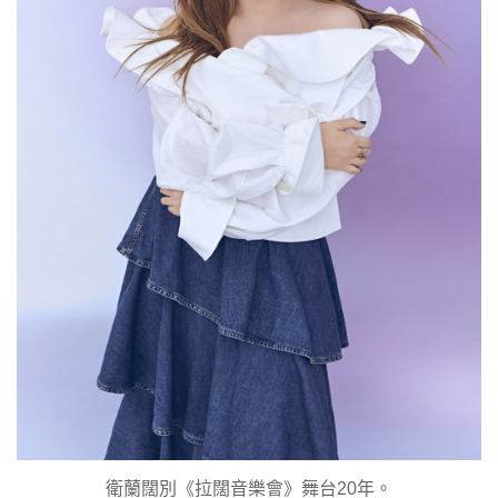
衛蘭闊別《拉闊音樂會》舞台20年。