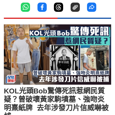
KOL光頭Bob驚傳死訊惹網民質
疑？曾破壞黃家駒墳墓、強吻炎
明熹紙牌 去年涉發刀片信威嚇被