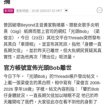
捕
更新時間：16:00 2026-07-23 HKT
影視圈
曾因破壞Beyond主音黃家駒墳墓、猥褻女歌手炎明
熹（Gigi）紙牌而惹上官司的網紅「光頭Bob」（梁
俊言），今日（23日）其社交平台Threads突然發布
其黑白「車頭相」，並宣布其死訊，指他「身體一直
長期欠佳」，並於昨天已離世，但大批網民質疑其真
實性，認為他再次「博出位」呃流量。
官方帳號宣佈光頭Bob離世
今日下午，「光頭Bob」的Threads帳戶發出帖文，
上載一張梁俊言的黑白照，相中寫有「梁俊言 2008-
2026 享年18歲」字樣。帖文內容則指：「鑒於Bob
仔身體狀況，一直長期欠佳加以睡眠不足 他已於昨
天離開咗了我們，大家從此亦在看不到他的身影了