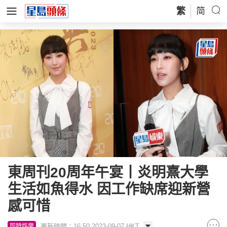
繁
简
東周刊20周年午宴丨炎明熹大學
生活如魚得水 因工作缺席迎新營
感可惜
更新時間：16:50 2023-09-07 HKT
即時娛樂