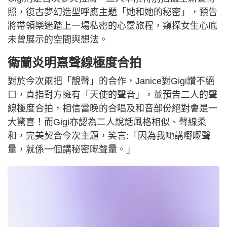
照，復古夢幻造型呼應主題「她和她的秘密」，預告
將帶領樂迷踏上一場私密的心靈旅程，窺探女生心底
未曾展示的空間與想法。
衛蘭炎明熹聲線極度合拍
對於今次兩把「靚聲」的合作，Janice對Gigi讚不絕
口，直指對方擁有「天使的聲音」，並預告二人的聲
線極度合拍，相信當晚的合唱及和音部份絕對會是一
大驚喜！而Gigi亦認為二人說話風格相似、聲線柔
和，完美契合今次主題，笑言:「因為我哋講嘢嘅聲
量，就係一個講秘密嘅聲量。」