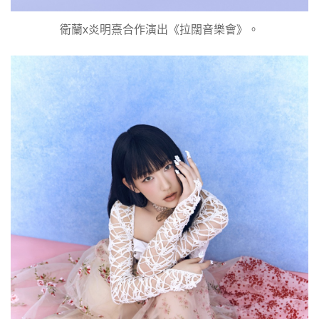
衛蘭x炎明熹合作演出《拉闊音樂會》。