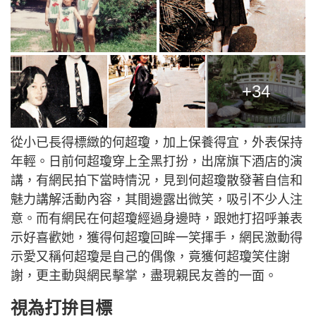
+34
從小已長得標緻的何超瓊，加上保養得宜，外表保持
年輕。日前何超瓊穿上全黑打扮，出席旗下酒店的演
講，有網民拍下當時情況，見到何超瓊散發著自信和
魅力講解活動內容，其間邊露出微笑，吸引不少人注
意。而有網民在何超瓊經過身邊時，跟她打招呼兼表
示好喜歡她，獲得何超瓊回眸一笑揮手，網民激動得
示愛又稱何超瓊是自己的偶像，竟獲何超瓊笑住謝
謝，更主動與網民擊掌，盡現親民友善的一面。
視為打拚目標