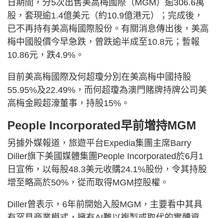
日期間，分5次出售美高梅國際（MGM）逾306.6萬
股，套現逾1.4億美元（約10.9億港元）；完成後，
已不再持有美高梅國際股份。有關消息傳出後，美高
梅中國股價今早急跌，曾跌逾半成至10.8元；暫報
10.86元，跌4.9%。
目前美高梅國際及何超瓊分別在美高梅中國持股
55.95%及22.49%，而何超瓊為澳門賭牌持牌公司美
高梅金殿超濠董事，持股15%。
People Incorporated早前增持MGM
另據外媒報道，旅遊平台Expedia集團主席Barry
Diller旗下美國媒體集團People Incorporated於6月1
日宣佈，以每股48.3美元收購24.1%股份，令其持股
增至略高於50%，從而取得MGM控股權。
Diller曾表示，6年前開始入股MGM，主要看中其具
有罕見商業模式，擁有AI難以複製或取代的實體資