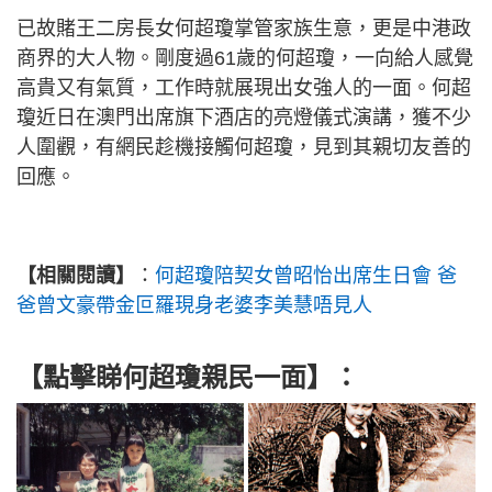
已故賭王二房長女何超瓊掌管家族生意，更是中港政
商界的大人物。剛度過61歲的何超瓊，一向給人感覺
高貴又有氣質，工作時就展現出女強人的一面。何超
瓊近日在澳門出席旗下酒店的亮燈儀式演講，獲不少
人圍觀，有網民趁機接觸何超瓊，見到其親切友善的
回應。
【相關閱讀】
：
何超瓊陪契女曾昭怡出席生日會 爸
爸曾文豪帶金叵羅現身老婆李美慧唔見人
【點擊睇何超瓊親民一面】：