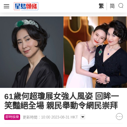
繁
简
61歲何超瓊展女強人風姿 回眸一
笑豔絕全場 親民舉動令網民崇拜
更新時間：10:00 2023-08-31 HKT
即時娛樂