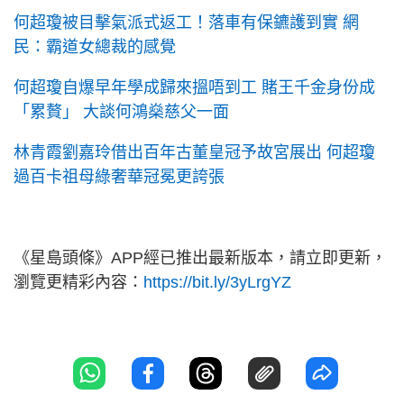
何超瓊被目擊氣派式返工！落車有保鑣護到實 網
民：霸道女總裁的感覺
何超瓊自爆早年學成歸來搵唔到工 賭王千金身份成
「累贅」 大談何鴻燊慈父一面
林青霞劉嘉玲借出百年古董皇冠予故宮展出 何超瓊
過百卡祖母綠奢華冠冕更誇張
《星島頭條》APP經已推出最新版本，請立即更新，
瀏覽更精彩內容：
https://bit.ly/3yLrgYZ