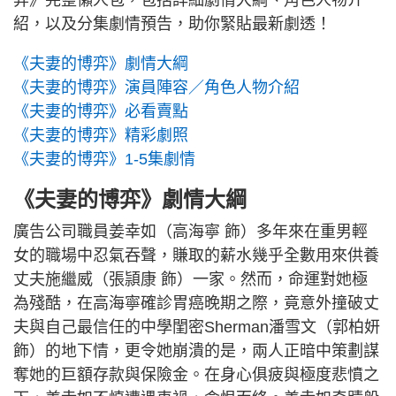
弈》完整懶人包，包括詳細劇情大綱、角色人物介
紹，以及分集劇情預告，助你緊貼最新劇透！
《夫妻的博弈》劇情大綱
《夫妻的博弈》演員陣容／角色人物介紹
《夫妻的博弈》必看賣點
《夫妻的博弈》精彩劇照
《夫妻的博弈》1-5集劇情
《夫妻的博弈》劇情大綱
廣告公司職員姜幸如（高海寧 飾）多年來在重男輕
女的職場中忍氣吞聲，賺取的薪水幾乎全數用來供養
丈夫施繼威（張頴康 飾）一家。然而，命運對她極
為殘酷，在高海寧確診胃癌晚期之際，竟意外撞破丈
夫與自己最信任的中學閨密Sherman潘雪文（郭柏妍
飾）的地下情，更令她崩潰的是，兩人正暗中策劃謀
奪她的巨額存款與保險金。在身心俱疲與極度悲憤之