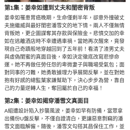
第1集：姜幸如遭到丈夫和閨密背叛
姜幸如罹患胃癌晚期，生命僅剩半年，卻意外撞破丈
夫施繼威與最好閨密潘雪文的地下情。兩人不僅無情
背叛她，更企圖謀奪其存款與保險金。悲憤交加的幸
如在逃離酒店時不幸遭遇車禍。當她再次醒來，竟發
現自己奇蹟般地穿越回到了五年前！看清了渣男丈夫
與虛偽閨蜜的真面目後，幸如決定徹底改寫悲慘命
運。她不再做任勞任怨的卑微妻子與職場受氣包；面
對同事的刁難，她勇敢據理力爭展開反擊，並在對她
抱有好感的總監葉家謙幫助下，決心步步為營，靠自
己的力量逆轉人生，奪回屬於自己的幸福！
第2集：姜幸如揭穿潘雪文真面目
A組遭設計陷入抄襲風波，姜幸如早有防備，當眾拿
出備份U盤反擊，不僅自證清白，更讓惡意剽竊的潘
雪文面臨解僱。隨後，潘雪文勾搭其昌保住工作，並