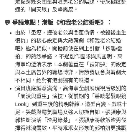
眾揭穿綠茶閨蜜與渣男老公的陰謀，帶來極度舒
適的「開天眼」反擊爽感。
💬 爭議焦點！港版《和我老公結婚吧》：
由於「患癌、撞破老公與閨蜜偷情、被殺後重生
復仇」的核心設定與大熱韓劇《和我老公結婚
吧》極為相似，開播前便在網上引發「抄襲/翻
拍」的熱烈爭議 。不過創作團隊與馬國明、高
海寧均澄清表示，本劇著重在「預知夢」的設定
與本土廣告界的職場博弈，情節發展會與韓劇大
不相同，絕對有港劇獨有的味道。
演員班底誠意滿滿，高海寧全劇展現視后級別的
「崩潰與重生」演技，從前期的「薯嘜鬈髮眼鏡
Look」到重生後的精明幹練，造型百變、戲味十
足，哭戲與霸氣職場女強人切換自如。張頴康與
郭柏妍演活「渣男綠茶」，張頴康將軟飯渣男發
揮得淋漓盡致，平時乖乖女形象的郭柏妍更挑戰