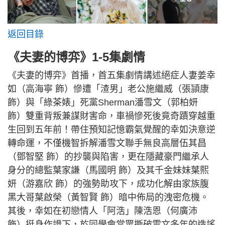
返回目錄
《夫妻的博弈》1-5集劇情
《夫妻的博弈》首播，首五集劇情講述絕症人妻姜幸
如（高海寧 飾）慘遭「渣男」老公施繼威（張頴康
飾）與「綠茶婊」死黨Sherman潘雪文（郭柏妍
飾）雙重背叛兼謀財害命，車禍慘死後竟奇蹟穿越重
生回到五年前！帶住預知記憶霸氣覺醒的幸如決意逆
轉命運，不僅機智拆解潘雪文聯手無良高層伍其昌
（鄧智堅 飾）的抄襲與陷害，更在隱藏豪門繼承人
身分的總監葉家謙（馬國明 飾）及其千金妹妹葉熙
妍（游嘉欣 飾）的強勢助攻下，成功化解由家族腹
黑大哥葉啟榮（黃智賢 飾）暗中佈局的洩密危機。
其後，幸如在初戀情人「阿浩」陳浩恩（何廣沛
飾）挺身作證下，於同學會當眾撕破雪文多年的造謠