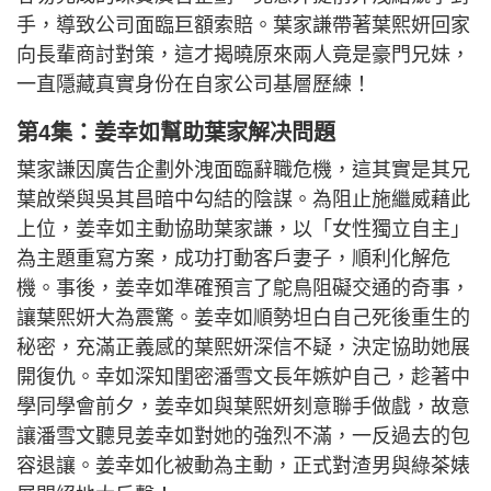
手，導致公司面臨巨額索賠。葉家謙帶著葉熙妍回家
向長輩商討對策，這才揭曉原來兩人竟是豪門兄妹，
一直隱藏真實身份在自家公司基層歷練！
第4集：姜幸如幫助葉家解决問題
葉家謙因廣告企劃外洩面臨辭職危機，這其實是其兄
葉啟榮與吳其昌暗中勾結的陰謀。為阻止施繼威藉此
上位，姜幸如主動協助葉家謙，以「女性獨立自主」
為主題重寫方案，成功打動客戶妻子，順利化解危
機。事後，姜幸如準確預言了鴕鳥阻礙交通的奇事，
讓葉熙妍大為震驚。姜幸如順勢坦白自己死後重生的
秘密，充滿正義感的葉熙妍深信不疑，決定協助她展
開復仇。幸如深知閨密潘雪文長年嫉妒自己，趁著中
學同學會前夕，姜幸如與葉熙妍刻意聯手做戲，故意
讓潘雪文聽見姜幸如對她的強烈不滿，一反過去的包
容退讓。姜幸如化被動為主動，正式對渣男與綠茶婊