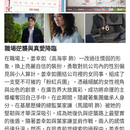
+6
職場逆襲與真愛降臨
在職場上，姜幸如（高海寧 飾）一改過往懦弱的形
象，換上亮麗自信的裝扮，勇敢對抗公司內的性別偏
見與小人算計。姜幸如團結公司裡的女同事，組成了
一支堅不可摧的「粉紅兵團」，憑藉細膩的女性視角
與出色的創意，在廣告界大放異彩，成功將命運的主
導權奪回自己手中。在此期間，隱藏著集團繼承人身
分、在基層歷練的總監葉家謙（馬國明 飾）被她的
堅韌與才華深深吸引，成為她復仇與逆襲路上最堅實
的後盾。隨著姜幸如與葉家謙並肩作戰，兩人的感情
迅速升溫。然而，在追查前世線索的過程中，姜幸如