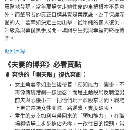
震驚地發現，當年那場奪走她性命的車禍根本不是意
外，而肇事者的真正目標其實是葉家謙。為了保護深
愛的人，姜幸如決定主動出擊，從單純的個人復仇，
升級為與幕後黑手展開一場關乎生死與幸福的終極博
弈。
返回目錄
《夫妻的博弈》必看賣點
🥊 爽快的「開天眼」復仇爽劇：
女主角姜幸如重生後帶着「預知能力」開掛，不
再像傳統港劇一樣隱忍，而是主動設局反制渣男
前夫與心機小三，把他們玩弄於股掌之間，職場
上更是帶領女性團隊一路逆襲，爽度破表，
重生的姜幸如利用帶回來的「預知能力」，在職
場與情場上步步搶佔先機，一改往日的懦弱，當