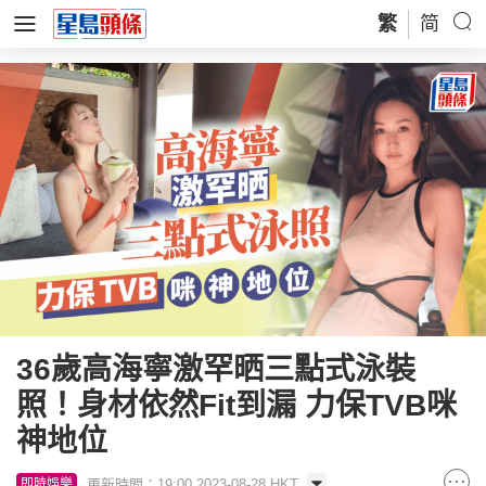
繁
简
36歲高海寧激罕晒三點式泳裝
照！身材依然Fit到漏 力保TVB咪
神地位
更新時間：19:00 2023-08-28 HKT
即時娛樂