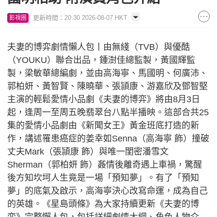
更新時間：20:30 2026-08-07 HKT
影視圈
夫妻的博弈劇情懶人包丨由無綫（TVB）與優酷
（YOUKU）聯合出品，鍾澍佳總監製，黃國輝監
製，梁敏華總編劇，並由高海寧、馬國明、何廣沛、
郭柏妍、黃智賢、陳曉華、張頴康、游嘉欣及鄧智堅
主演的輕鬆愛情小品劇《夫妻的博弈》將由8月3日
起，逢周一至周五晚翡翠台八點半播映。這部合共25
集的愛情小品劇由《新聞女王》黃金班底打造的新
作，講述罹患癌症的姜幸如Senna（高海寧 飾）撞破
丈夫Mark（張頴康 飾）與唯一閨密潘雪文
Sherman（郭柏妍 飾）姦情後離奇遇上車禍，驚醒
後方知坎坷人生竟是一場「預知夢」。有了「預知
夢」的底氣及啟示，高海寧決心改寫命運，成為自己
的英雄。《星島頭條》為大家持續更新《夫妻的博