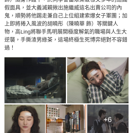
假面具，並大義滅親揪出施繼威這名出賣公司的內
鬼，順勢將他踢走兼自己上位組建索爆女子軍團；加
上即將捲入風波的胡曉彤（陳曉華 飾）等關鍵人
物，高Ling將聯手馬明展開極度解氣的職場與人生大
逆襲，手撕渣男綠茶，這場終極生死博弈絕對不容錯
過！
+6