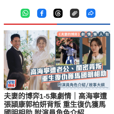
夫妻的博弈1-5集劇情｜高海寧遭
張頴康郭柏妍背叛 重生復仇獲馬
國明相助 附演員角色介紹