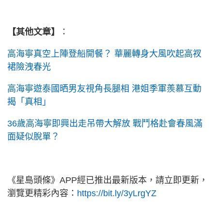
【其他文章】
：
高海寧真空上陣登船開餐？ 華麗轉身大風吹起高衩
裙險洩春光
高海寧遊泰國晒男友視角長腿相 港姐季軍羨慕互動
揭「真相」
36歲高海寧即興出走吊帶大解放 戰鬥格赴會春風滿
面疑似脫單？
《星島頭條》APP經已推出最新版本，請立即更新，
瀏覽更精彩內容：
https://bit.ly/3yLrgYZ