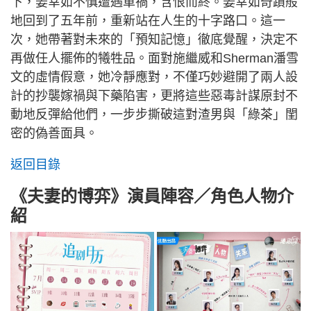
下，姜幸如不慎遭遇車禍，含恨而終。姜幸如奇蹟般
地回到了五年前，重新站在人生的十字路口。這一
次，她帶著對未來的「預知記憶」徹底覺醒，決定不
再做任人擺佈的犧牲品。面對施繼威和Sherman潘雪
文的虛情假意，她冷靜應對，不僅巧妙避開了兩人設
計的抄襲嫁禍與下藥陷害，更將這些惡毒計謀原封不
動地反彈給他們，一步步撕破這對渣男與「綠茶」閨
密的偽善面具。
返回目錄
《夫妻的博弈》演員陣容／角色人物介
紹