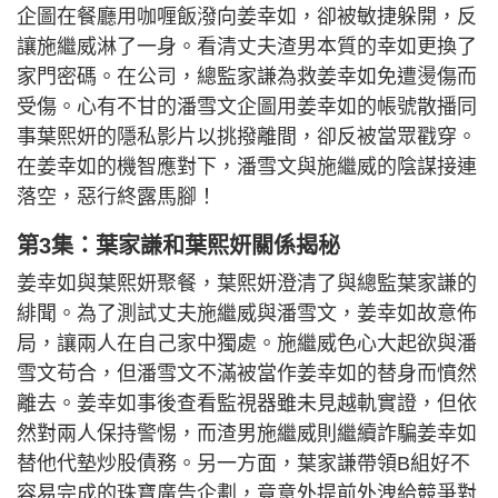
企圖在餐廳用咖喱飯潑向姜幸如，卻被敏捷躲開，反
讓施繼威淋了一身。看清丈夫渣男本質的幸如更換了
家門密碼。在公司，總監家謙為救姜幸如免遭燙傷而
受傷。心有不甘的潘雪文企圖用姜幸如的帳號散播同
事葉熙妍的隱私影片以挑撥離間，卻反被當眾戳穿。
在姜幸如的機智應對下，潘雪文與施繼威的陰謀接連
落空，惡行終露馬腳！
第3集：葉家謙和葉熙妍關係揭秘
姜幸如與葉熙妍聚餐，葉熙妍澄清了與總監葉家謙的
緋聞。為了測試丈夫施繼威與潘雪文，姜幸如故意佈
局，讓兩人在自己家中獨處。施繼威色心大起欲與潘
雪文苟合，但潘雪文不滿被當作姜幸如的替身而憤然
離去。姜幸如事後查看監視器雖未見越軌實證，但依
然對兩人保持警惕，而渣男施繼威則繼續詐騙姜幸如
替他代墊炒股債務。另一方面，葉家謙帶領B組好不
容易完成的珠寶廣告企劃，竟意外提前外洩給競爭對