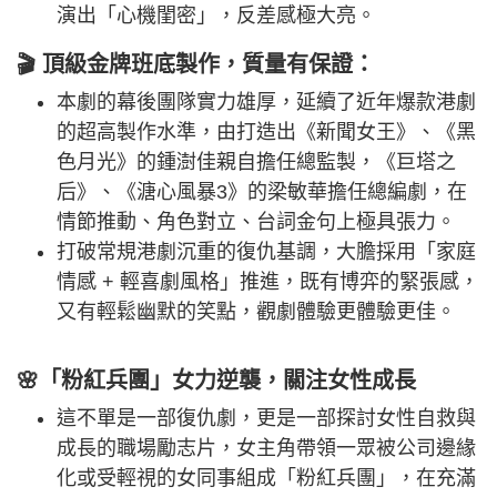
演出「心機閨密」，反差感極大亮。
🎬 頂級金牌班底製作，質量有保證：
本劇的幕後團隊實力雄厚，延續了近年爆款港劇
的超高製作水準，由打造出《新聞女王》、《黑
色月光》的鍾澍佳親自擔任總監製，《巨塔之
后》、《溏心風暴3》的梁敏華擔任總編劇，在
情節推動、角色對立、台詞金句上極具張力。
打破常規港劇沉重的復仇基調，大膽採用「家庭
情感 + 輕喜劇風格」推進，既有博弈的緊張感，
又有輕鬆幽默的笑點，觀劇體驗更體驗更佳。
🌸「粉紅兵團」女力逆襲，關注女性成長
這不單是一部復仇劇，更是一部探討女性自救與
成長的職場勵志片，女主角帶領一眾被公司邊緣
化或受輕視的女同事組成「粉紅兵團」，在充滿