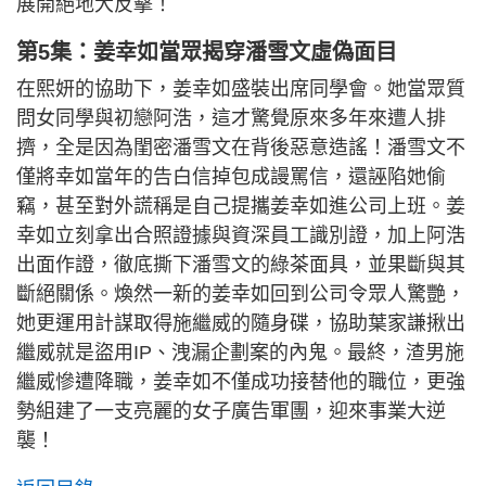
展開絕地大反擊！
第5集：姜幸如當眾揭穿潘雪文虛偽面目
在熙妍的協助下，姜幸如盛裝出席同學會。她當眾質
問女同學與初戀阿浩，這才驚覺原來多年來遭人排
擠，全是因為閨密潘雪文在背後惡意造謠！潘雪文不
僅將幸如當年的告白信掉包成謾罵信，還誣陷她偷
竊，甚至對外謊稱是自己提攜姜幸如進公司上班。姜
幸如立刻拿出合照證據與資深員工識別證，加上阿浩
出面作證，徹底撕下潘雪文的綠茶面具，並果斷與其
斷絕關係。煥然一新的姜幸如回到公司令眾人驚艷，
她更運用計謀取得施繼威的隨身碟，協助葉家謙揪出
繼威就是盜用IP、洩漏企劃案的內鬼。最終，渣男施
繼威慘遭降職，姜幸如不僅成功接替他的職位，更強
勢組建了一支亮麗的女子廣告軍團，迎來事業大逆
襲！