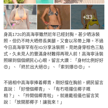
+33
身高172c的高海寧雖然近年已經封胸，甚少晒泳裝
照，但仍不時大晒修長美腿，又會以吊帶上陣。不過
今日高海寧罕有在IG分享泳裝照，見她身穿棕色三點
式，久未見人的豐滿身材難得再現人前！高海寧泳裝
照睇到個個網民心心眼，留言大讚：「身材比例好好
😍」、「終於出大絕😍」、「索到爆😍😍」。
不過相中高海寧捧着椰青，剛好擋在胸前，網民留言
直說：「好憎個椰青」、「有冇唔攞住椰子嘅
相？」、「拎開個椰青啦」，就連戴祖儀也留言笑
說：「放開那椰子！讓我來！」