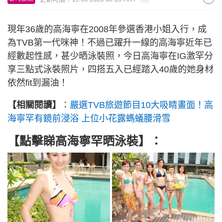
現年36歲的高海寧在2008年參選香港小姐入行，成
為TVB第一代咪神！不過已躍升一線的高海寧近年已
經數起性感，甚少晒泳裝照，今日高海寧在IG激罕分
享三點式泳裝照片，四搭五入已經踏入40歲的她身材
依然fit到漏油！
【相關閱讀】
：
嚴選TVB旅遊節目10大吸睛畫面！高
海寧罕有鏡前浸浴 上位小花露螞蟻腰滑雪
【點擊睇高海寧罕晒泳裝】
：