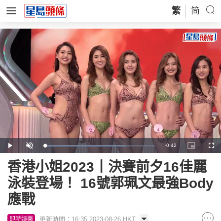
繁
简
Remaining
-
0:42
Loaded
:
Play
Unmute
Picture-
Full
73.66%
in-
Picture
Time
香港小姐2023丨決賽前夕16佳麗
泳裝登場！ 16號郭珮文最強Body
應戰
更新時間：16:35 2023-08-26 HKT
即時娛樂