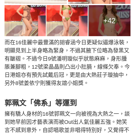
+42
而在16佳麗中最豐滿的胡睿涵今日更疑似逼爆泳裝，
明顯見到上半身略為緊身，不過其腋下位略為發黑又
有皺褶。不過今日9號潘明璇似乎狀態麻麻，身形腫
脹兼腳粗，12號梁晶晶則凸出小肚腩，線條欠奉。今
日港姐亦有預先試戴后冠，更是由大熱莊子璇抽中，
另外8號姜依宁則獲得友誼小姐獎。
郭珮文「佛系」等運到
擁有驕人身材的16號郭珮文一向被視為大熱之一，談
到她早前因才藝表演而被Out出人氣佳麗五強。她笑
言不感到意外，自認唱歌並非唱得特別好，又覺得不