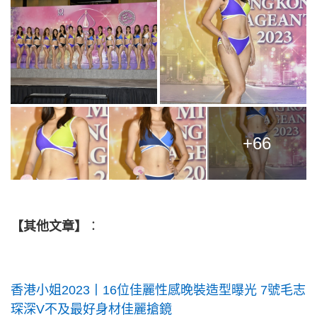
+66
【其他文章】
：
香港小姐2023丨16位佳麗性感晚裝造型曝光 7號毛志
琛深V不及最好身材佳麗搶鏡