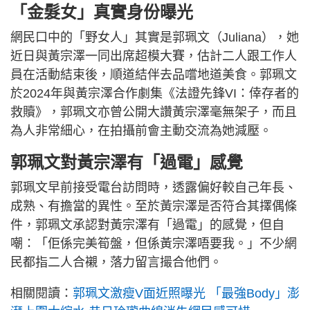
「金髮女」真實身份曝光
網民口中的「野女人」其實是郭珮文（Juliana），她
近日與黃宗澤一同出席超模大賽，估計二人跟工作人
員在活動結束後，順道結伴去品嚐地道美食。郭珮文
於2024年與黃宗澤合作劇集《法證先鋒VI：倖存者的
救贖》，郭珮文亦曾公開大讚黃宗澤毫無架子，而且
為人非常細心，在拍攝前會主動交流為她減壓。
郭珮文對黃宗澤有「過電」感覺
郭珮文早前接受電台訪問時，透露偏好較自己年長、
成熟、有擔當的異性。至於黃宗澤是否符合其擇偶條
件，郭珮文承認對黃宗澤有「過電」的感覺，但自
嘲：「佢係完美筍盤，但係黃宗澤唔要我。」不少網
民都指二人合襯，落力留言撮合他們。
相關閱讀：
郭珮文激瘦V面近照曝光 「最強Body」澎