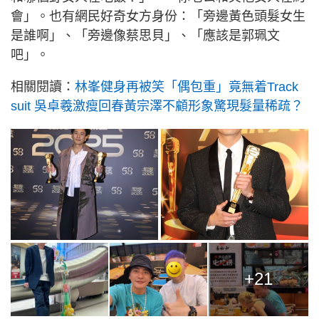
會」。也有網民好奇女方身份：「旁邊黃色頭髮女生
是誰啊」、「旁邊像蔡思貝」、「應該是郭珮文
吧」。
相關閱讀：
林峯健身再被笑「偶包重」竟無着Track
suit 吳卓羲激瘦回春黃宗澤不顧形象驚現髮量稀疏？
+21