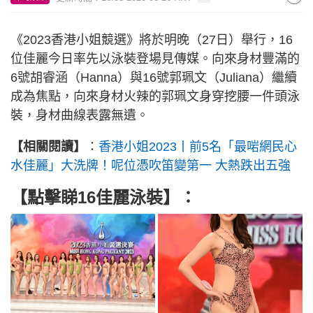
《2023香港小姐競選》將於明晚（27日）舉行，16
位佳麗今日率先以泳裝登場見傳媒。向來身材豐滿的
6號胡睿涵（Hanna）與16號郭珮文（Juliana）繼續
成為焦點，向來身材火辣的郭珮文身穿挖腰一件頭泳
裝，身材曲線表露無遺。
【相關閱讀】
：
香港小姐2023丨前5名「最啱網民心
水佳麗」大洗牌！呢位憑吹笛變第一 大熱跌出五強
【點擊睇16佳麗泳裝】：