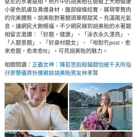
堅尼的水著靚相。照片中的胡美貽在遊艇上大晒健康
小麥色肌膚及弗爆身材，腹部線條結實，展現零贅肉
的完美體態。胡美貽對著鏡頭單眼甜笑，充滿陽光氣
息，讓網民大飽眼福。不少網民睇到胡美貽的水著靚
相留言激讚：「好靚，健康」、「泳衣永久漂亮」、
「人靚景靚」、「好身材靚女」、「咁耐冇post，愈
來愈靚，愈來愈fit」，可見胡美貽的魅力。
相關閱讀：
正義女神｜陳若思拍殺貓戲怕被千夫所指
孖廖慧儀齊扮傻避談胡美貽男友林孝賢