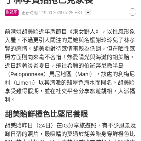
子林孝賢拍拖已見家長
更新時間：19:00 2026-07-25 HKT
影視圈
前港姐胡美貽近年憑節目《港女野人》，以性感形象
入屋，不過更引人關注的是她與名媛謝玲玲兒子林孝
賢的戀情。胡美貽對待感情事較為低調，但在晒性感
照方面則向來毫不吝惜！熱愛陽光與海灘的胡美貽，
近日趁著炎炎夏日，飛往希臘的伯羅奔尼撒半島
（Peloponnese）馬尼地區（Mani），該處的利梅尼
村（Limeni）以其清澈的翡翠色海水而聞名。胡美貽
享受難得假期，並在社交平台分享旅遊靚相，大派福
利。
胡美貽鮮橙色比堅尼養眼
胡美貽昨日（24日）在IG分享旅遊照，有不少風景及
睇日落的照片，最吸睛的莫過於胡美貽身穿鮮橙色比