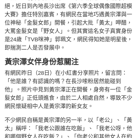
絕，近日到內地長沙出席《第六季全球偶像國際超模
大賽》擔任特別嘉賓，有網民在當地巧遇黃宗澤與一
位神秘「金髮女郎」開餐，引起大批「黃太」呷醋，
大罵金髮女是「野女人」。但其實這名女子真實身份
是24歲「TVB咪神」郭珮文，網民得知她是明星後，
即揣測二人是否發展中。
黃宗澤女伴身份惹關注
有網民昨日（28日）在小紅書分享照片，留言問：
「他是誰？有認識的嗎？在長沙嗦粉居然能碰到
他」。照片中見到黃宗澤正在開餐，身旁有一位「金
髮女郎」正低頭進食，由於二人相處自然，導致不少
網民懷疑相中人是黃宗澤的新女友。
不少網民自稱是黃宗澤的另一半，以「老公」、「黃
太」稱呼：「我老公跟誰在吃飯」、「我老公呀，他
和哪個野女人在吃飯？」、「你老公和其他女人在約