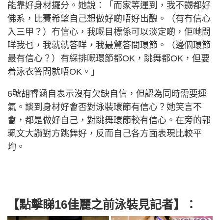
能靠好身材攞分。她說：「而家等運到，我不嬲都好
佛系，比賽希望自己想做好啲唔好出醜。（有冇信心
入三甲？）冇信心，我嘅目標係可以淡定啲，佢哋問
咩我乜，我就就答咩，我最驚答問環節。（邊個環節
最有信心？）有綵排嘅環節都OK，跳舞都OK，但要
着泳衣答問就唔OK。」
6號胡睿涵自表示沒有欠缺自信，但認為同時需要運
氣。談到身材好會否對泳裝環節有信心？她笑言不
會，都是做好自己，對跳舞環節較有信心。在旁的郭
珮文大讚對方跳舞好，反而自己各方面表現比較平
均。
【點擊睇16佳麗之前泳裝見記者】：