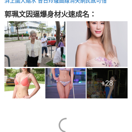
湃上圍大縮水 昔日玲瓏曲線消失網民感可惜
郭珮文因逼爆身材火速成名：
+28