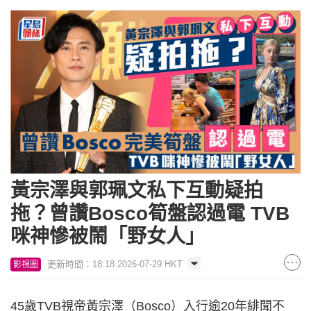
黃宗澤與郭珮文私下互動疑拍
拖？曾讚Bosco筍盤認過電 TVB
咪神慘被鬧「野女人」
更新時間：18:18 2026-07-29 HKT
影視圈
45歲TVB視帝黃宗澤（Bosco）入行逾20年緋聞不