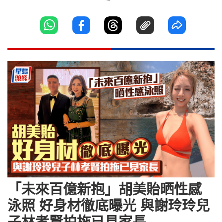
「未來百億新抱」胡美貽晒性感
泳照 好身材徹底曝光 與謝玲玲兒