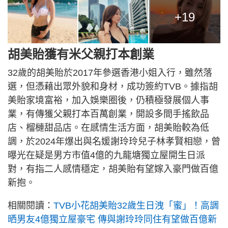
+19
胡美貽獲有米父親打本創業
32歲的胡美貽於2017年參選香港小姐入行，雖然落
選，但憑藉出眾外貌和身材，成功簽約TVB。據指胡
美貽家境富裕，加入娛樂圈後，仍積極發展個人事
業，有傳獲父親打本百萬創業，開設多間手搖飲品
店、榴槤甜品店。在感情生活方面，胡美貽較為低
調，於2024年爆出與名媛謝玲玲兒子林孝賢相戀，曾
曝光在疑是男方市值4億的九龍塘獨立屋開生日派
對，有指二人感情穩定，胡美貽有望嫁入豪門做百億
新抱。
相關閱讀：
TVB小花胡美貽32歲生日洩「蜜」！高調
晒男友4億獨立屋豪宅 傳與謝玲玲同住有望做百億新