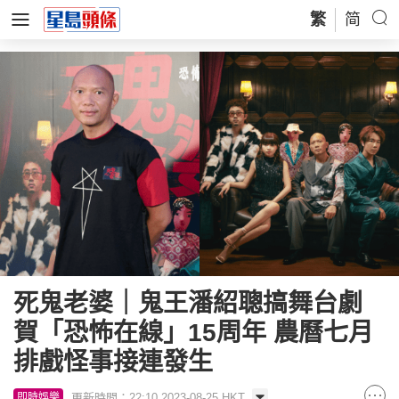
繁
简
死鬼老婆｜鬼王潘紹聰搞舞台劇
賀「恐怖在線」15周年 農曆七月
排戲怪事接連發生
更新時間：22:10 2023-08-25 HKT
即時娛樂