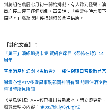
到劇組在農曆七月初一開始排戲，有人聽到怪聲，演
員亦接二連三逐個病倒，童童說：「需要午時水噴下
擋煞。」潘紹聰則笑指到時會全場供應。
【其他文章】：
「鬼王」潘紹聰搞市集 賀網台節目《恐怖在線》14
周年
客串港產科幻劇《異數者》 邵仲衡轉口音致敬首富
謝雪心憶ATV多靈異事跣親同神明有關 胡慧沖晒冷做
幕後時所見所聞
《星島頭條》APP經已推出最新版本，請立即更新，
瀏覽更精彩內容：
https://bit.ly/3yLrgYZ