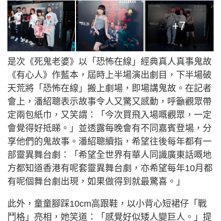
+7
是次《死鬼老婆》以「恐怖在線」經典真人真事鬼故
《有心人》作藍本，屆時上半場演出劇目，下半場破
天荒將「恐怖在線」搬上劇場，即場講鬼故。在記者
會上，潘紹聰表示故事令人又驚又感動，呼籲觀眾帶
定兩包紙巾，又笑謂：「今次買飛入場嘅觀眾，一定
會覺得好抵睇。」並透露每晚會有不同嘉賓登場，分
享他們的鬼故事。潘紹聰續指，希望往後每年都有一
部靈異舞台劇：「希望全世界有華人同識廣東話嘅地
方都知道香港有呢套靈異舞台劇，亦希望每年10月都
有呢個舞台劇出現，如果做得到就最驚喜。」
此外，童童腳踩10cm高跟鞋，以小背心短裙仔「戰
鬥格」亮相，她笑道：「感覺好似矮人變巨人。」提