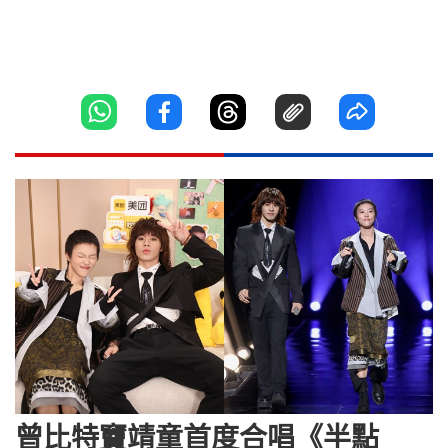
曾比特竇靖童首度合唱《半點