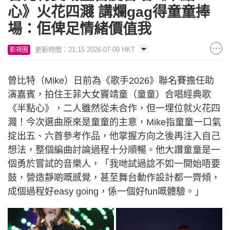
心》火花四濺 講爛gag得童童捧
場：佢俾足情緒價值我
更新時間：21:15 2026-07-09 HKT
影視圈
曾比特（Mike）日前為《歌手2026》聯名賽擔任助
演嘉賓，拍住王菲大女竇靖童（童童）合唱經典歌
《半點心》，二人雖然從未合作，但一埋位就火花四
濺！今次選曲原來是童童的主意，Mike指童童一口氣
掟出五、六首參考作品，他掌握方向之後再注入自己
想法，整個編曲討論過程十分順暢。他大讚童童是一
個勇於嘗試的音樂人，「我哋試過諗不如一開始唔要
鼓，營造靜啲嘅感覺，甚至舞台動作設計都一齊傾，
成個過程好easy going，係一個好fun嘅體驗。」