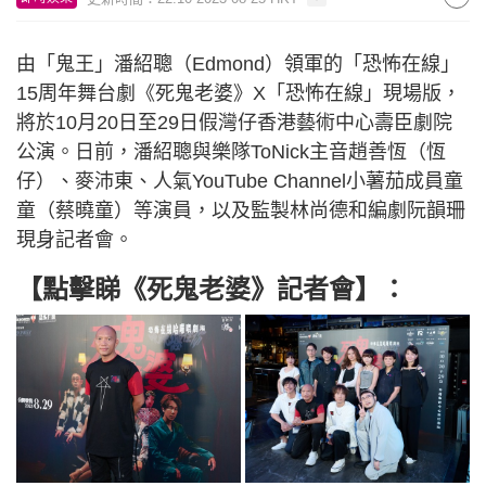
由「鬼王」潘紹聰（Edmond）領軍的「恐怖在線」
15周年舞台劇《死鬼老婆》X「恐怖在線」現場版，
將於10月20日至29日假灣仔香港藝術中心壽臣劇院
公演。日前，潘紹聰與樂隊ToNick主音趙善恆（恆
仔）、麥沛東、人氣YouTube Channel小薯茄成員童
童（蔡曉童）等演員，以及監製林尚德和編劇阮韻珊
現身記者會。
【點擊睇《死鬼老婆》記者會】：