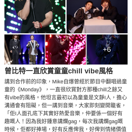
+6
曾比特一直欣賞童童chill vibe風格
講到合作前的印象，Mike自爆曾經於節目中翻唱過童
童的《Monday》，一直很欣賞對方那種chill之餘又
有vibe的風格。他坦言最初以為童童是文靜I人，擔心
溝通會有阻礙，但一講到音樂，大家即刻變開籠雀，
「佢I人面孔底下其實好熱愛音樂，仲要係一個好有
趣嘅人！因為我好鍾意講爛gag，每次我講爛gag嘅
時候，佢都好捧場，好有反應俾我，好俾到情緒價值