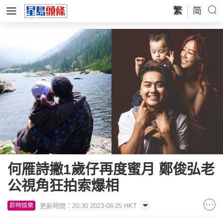
繁
简
何雁詩撇1歲仔再度蜜月 鄭俊弘老
公視角狂拍索爆相
更新時間：20:30 2023-08-25 HKT
即時娛樂