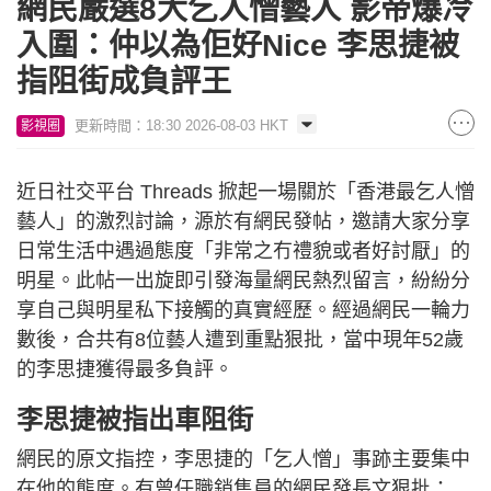
網民嚴選8大乞人憎藝人 影帝爆冷
入圍：仲以為佢好Nice 李思捷被
指阻街成負評王
更新時間：18:30 2026-08-03 HKT
影視圈
近日社交平台 Threads 掀起一場關於「香港最乞人憎
藝人」的激烈討論，源於有網民發帖，邀請大家分享
日常生活中遇過態度「非常之冇禮貌或者好討厭」的
明星。此帖一出旋即引發海量網民熱烈留言，紛紛分
享自己與明星私下接觸的真實經歷。經過網民一輪力
數後，合共有8位藝人遭到重點狠批，當中現年52歲
的李思捷獲得最多負評。
李思捷被指出車阻街
網民的原文指控，李思捷的「乞人憎」事跡主要集中
在他的態度。有曾任職銷售員的網民發長文狠批：