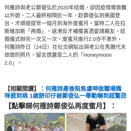
何雁詩與老公鄭俊弘於2020年結婚，卻因疫情導致難
以外遊，二人最終相隔近一年，趁鄭俊弘到美國登
台，才順道提早一個月到海外度蜜月。當時二人在拉
斯維加斯「再婚」，返港反才補擺喜酒宴請親友。結
婚儀式辦完一次又一次，度蜜月進行2.0亦不意外，
何雁詩昨日（24日）在社交網貼出與老公在馬爾代夫
旅遊的照片，留言透露是二人的「Honeymoon
2.0」。
【相關閱讀】：
何雁詩產後陷焦慮呻做職場媽
咪捱到病 1歲餅印仔被鄭俊弘一舉動嚇到超驚恐
【點擊睇何雁詩鄭俊弘再度蜜月】：