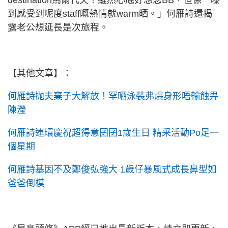
destination馬爾代夫！雖然心底好想念BB，但係一嚟
到感受到呢度staff嘅熱情就warm晒。」何雁詩還揭
露老公想延長是次旅程。
【其他文章】：
何雁詩抛夫棄子大解放！罕晒泳裝弗爆身形唔輸蝕畀
陳瀅
何雁詩連環慶祝超得意囝囝1歲生日 精采活動Po足一
個星期
何雁詩基因不及鄭俊弘強大 1歲仔暴風式成長鼻型如
爸爸倒模