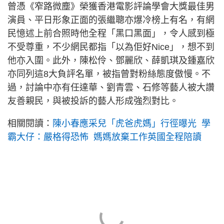
曾憑《窄路微塵》榮獲香港電影評論學會大獎最佳男
演員、平日形象正面的張繼聰亦爆冷榜上有名，有網
民憶述上前合照時他全程「黑口黑面」，令人感到極
不受尊重，不少網民都指「以為佢好Nice」，想不到
他亦入圍。此外，陳松伶、鄧麗欣、薛凱琪及鍾嘉欣
亦同列這8大負評名單，被指曾對粉絲態度傲慢。不
過，討論中亦有任達華、劉青雲、石修等藝人被大讚
友善親民，與被投訴的藝人形成強烈對比。
相關閱讀：
陳小春應采兒「虎爸虎媽」行徑曝光 學
霸大仔：嚴格得恐怖 媽媽放棄工作英國全程陪讀