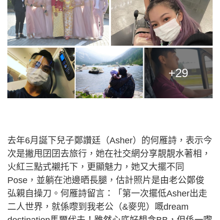
+29
去年6月誕下兒子鄭讚廷（Asher）的何雁詩，表示今
次是撇甩囝囝去旅行，她在社交網分享靚靚水著相，
火紅三點式襯托下，更顯魅力，她又大擺不同
Pose，並躺在池邊晒長腿，估計照片是由老公鄭俊
弘親自操刀。何雁詩留言：「第一次擺低Asher出走
二人世界，就係嚟到我老公（&麥兜）嘅dream