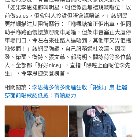
「如果李思捷都叫明星，咁佢係最無禮貌嘅嗰位！以
前做sales，佢會叫人拎貨但唔會講唔該。」該網民
更詳細描述其阻街惡行：「喺觀塘撞正佢出車，佢同
助手喺路面慢慢放嘢開車尾箱，但架車會塞正大廈停
車場門口，令左右來往路人過唔到，其他車又畀佢擋
喺後面！」該網民強調，自己服務過杜汶澤、周潤
發、衛蘭、衛詩、張文慈、郭藹明、關詠荷等多位藝
人，全部都「好好nice」，直指「除咗上面呢位李先
生」，令李思捷榮登榜首。
相關閱讀：
李思捷多倫多開騷狂收「銀紙」扇 杜麗
莎面前唱歌認低威︰有啲壓力