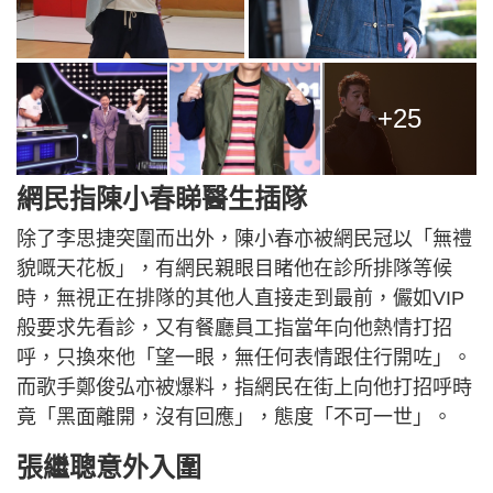
+25
網民指陳小春睇醫生插隊
除了李思捷突圍而出外，陳小春亦被網民冠以「無禮
貌嘅天花板」，有網民親眼目睹他在診所排隊等候
時，無視正在排隊的其他人直接走到最前，儼如VIP
般要求先看診，又有餐廳員工指當年向他熱情打招
呼，只換來他「望一眼，無任何表情跟住行開咗」。
而歌手鄭俊弘亦被爆料，指網民在街上向他打招呼時
竟「黑面離開，沒有回應」，態度「不可一世」。
張繼聰意外入圍