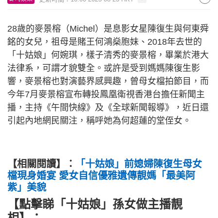
28歲的麥景榕（Michel）是息影女星陳復生與何東舜
銘的女兒，祖母是賭王何鴻燊胞妹、2018年去世的
「十姑娘」何婉琪，樣子清秀的麥景榕，畢業於港大
法律系，可謂才貌雙全。或許是受到媽媽陳復生影
響，麥景榕也對演藝界感興趣，曾母女檔拍節目，而
今年7月麥景榕宣布轉投鳳凰衛視香港台擔任新聞主
播，主持《午間快線》及《全球新聞報導》，近日還
引起內地網民關注，稱呼她為何超蓮的堂侄女。
【相關閱讀】：
「十姑娘」前媳婦陳復生母女
檔現身婚宴 愛女自信優雅遺傳靚媽「最美阿
紫」美貌
【點擊睇「十姑娘」孫女做主播靚
相】：