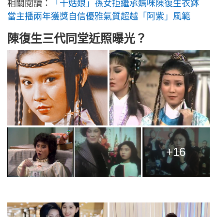
相關閱讀：
「十姑娘」孫女拒繼承媽咪陳復生衣鉢
當主播兩年獲獎自信優雅氣質超越「阿紫」風範
陳復生三代同堂近照曝光？
+16