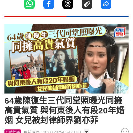
64歲陳復生三代同堂照曝光同擁
高貴氣質 與何東後人有段20年婚
姻 女兒被封律師界劉亦菲
更新時間：10:00 2025-05-17 HKT
即時娛樂