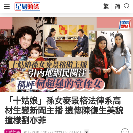
繁
简
「十姑娘」孫女麥景榕法律系高
材生變新聞主播 遺傳陳復生美貌
撞樣劉亦菲
更新時間：10:00 2023-08-23 HKT
即時娛樂