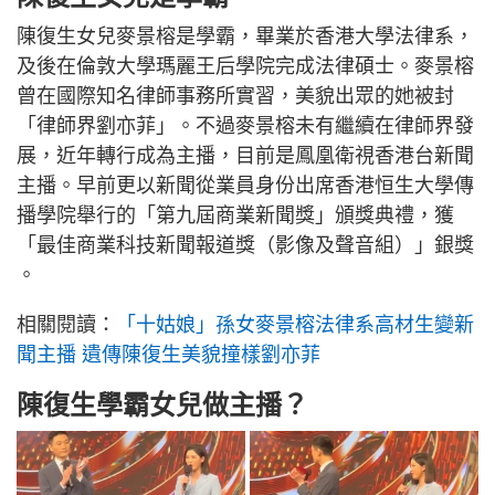
陳復生女兒麥景榕是學霸，畢業於香港大學法律系，
及後在倫敦大學瑪麗王后學院完成法律碩士。麥景榕
曾在國際知名律師事務所實習，美貌出眾的她被封
「律師界劉亦菲」。不過麥景榕未有繼續在律師界發
展，近年轉行成為主播，目前是鳳凰衛視香港台新聞
主播。早前更以新聞從業員身份出席香港恒生大學傳
播學院舉行的「第九屆商業新聞獎」頒獎典禮，獲
「最佳商業科技新聞報道獎（影像及聲音組）」銀獎
。
相關閱讀：
「十姑娘」孫女麥景榕法律系高材生變新
聞主播 遺傳陳復生美貌撞樣劉亦菲
陳復生學霸女兒做主播？