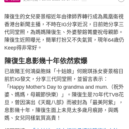
陳復生的女兒麥景榕近年由律師界轉行成為鳳凰衛視
香港台新聞主播，不時在IG分享近況，日前她分享三
代同堂照，為媽媽陳復生、外婆黎鎔菁慶祝母親節。
陳復生近照曝光，簡單打扮又不失氣質，現年64歲仍
Keep得非常好。
陳復生息影幾十年依然索爆
已故賭王何鴻燊胞妹「十姑娘」何婉琪孫女麥景榕日
前於IG發文，分享三代同堂照，並留言表示：
「Happy Mother's Day to grandma and mum.（祝外
婆、媽媽，母親節快樂）」。陳復生是70年代TVB花
旦，曾因演出《天龍八部》而被封為「最美阿紫」，
息影幾十年，陳復生面上未見太多歲月痕跡，與媽
媽、女兒同樣氣質高貴！