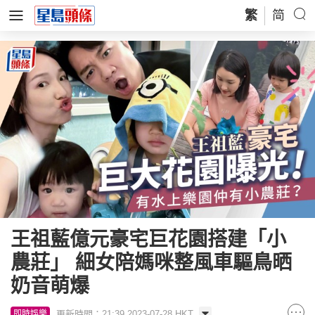
繁
简
王祖藍億元豪宅巨花園搭建「小
農莊」 細女陪媽咪整風車驅鳥晒
奶音萌爆
更新時間：21:39 2023-07-28 HKT
即時娛樂