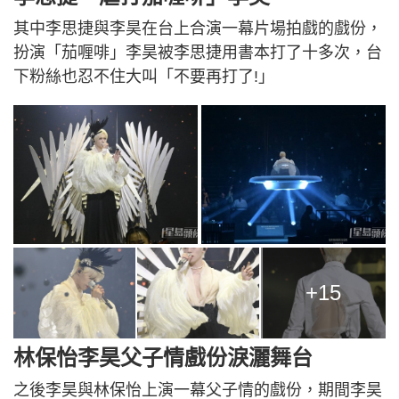
其中李思捷與李昊在台上合演一幕片場拍戲的戲份，
扮演「茄喱啡」李昊被李思捷用書本打了十多次，台
下粉絲也忍不住大叫「不要再打了!」
+15
林保怡李昊父子情戲份淚灑舞台
之後李昊與林保怡上演一幕父子情的戲份，期間李昊