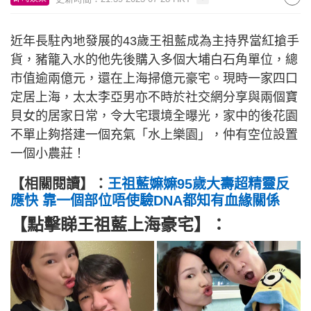
近年長駐內地發展的43歲王祖藍成為主持界當紅搶手
貨，豬籠入水的他先後購入多個大埔白石角單位，總
市值逾兩億元，還在上海掃億元豪宅。現時一家四口
定居上海，太太李亞男亦不時於社交網分享與兩個寶
貝女的居家日常，令大宅環境全曝光，家中的後花園
不單止夠搭建一個充氣「水上樂園」，仲有空位設置
一個小農莊！
【相關閱讀】：
王祖藍嫲嫲95歲大壽超精靈反
應快 靠一個部位唔使驗DNA都知有血緣關係
【點擊睇王祖藍上海豪宅】：