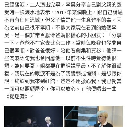
已經落淚，二人演出完畢，李昊分享自己對父親的感
受時一臉淚水地表示，2017年某個晚上，跟自己說過
不再有任何遺憾，但父子情是他一生意難平的事，因
為之前自己很不孝順，不像大家現在看到的這個李
昊，是一個非常百厭令爸媽很擔心的小朋友：「分享
一下，爸爸不在家去北京工作，當時每晚我也發夢自
己很孝順，對爸爸很好，陪他看劇集和買衫，他講一
些肉麻語句我也會回應他，以前不生性時覺得他很
煩，為何要哥、姐都要在群組講早晨，不了解你很孤
獨，我現在的眼淚不是為了我脆弱或懦弱，是想跟你
說，終於到我來到紅館，爸爸不用擔心我，我已獨當
一面可以照顧屋企，你可以放心。」他便唱出一曲
《捉迷藏》。