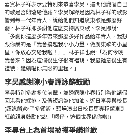
嘉賓林子祥表示要特別來恭喜李昊，還問他識唱自己
的歌是否爺爺給他聽？李昊解釋是因為林子祥的歌影
響到每一代年青人，說給他們知道廣東歌是那麼好
聽。林子祥即多謝他這麼支持廣東歌。李昊即說:
「多謝你這麼多年帶來那麼多好作品給年青人，我想
跟你講的是『我會撐起我小小力量，做廣東歌的小星
星，你放心交給我啦！』」林子祥也說:「為何今晚
我會來？因為這個後生仔很有禮貌，我最鍾意後生有
禮貌，繼續唱你無限的里程。」
李昊感謝陳小春譚詠麟鼓勵
李昊特別多謝多位前輩，並透露陳小春特別為他請假
回港看他綵排，及傳短訊為他加油。近日李昊與校長
(譚詠麟)吃了多餐飯，頭場演出日校長更專程駕車到
紅館親身鼓勵他說:「𡃁仔，這個世界係你啦!」
李昊台上為首場被摸爭議道歉