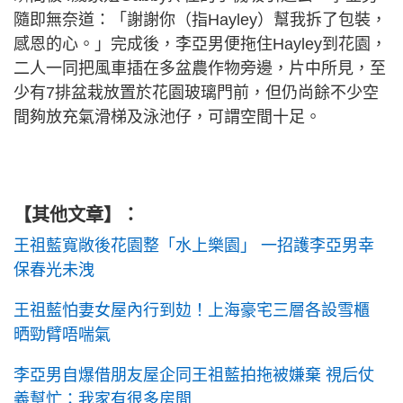
隨即無奈道：「謝謝你（指Hayley）幫我拆了包裝，
感恩的心。」完成後，李亞男便拖住Hayley到花園，
二人一同把風車插在多盆農作物旁邊，片中所見，至
少有7排盆栽放置於花園玻璃門前，但仍尚餘不少空
間夠放充氣滑梯及泳池仔，可謂空間十足。
【其他文章】：
王祖藍寬敞後花園整「水上樂園」 一招護李亞男幸
保春光未洩
王祖藍怕妻女屋內行到攰！上海豪宅三層各設雪櫃
晒勁臂唔喘氣
李亞男自爆借朋友屋企同王祖藍拍拖被嫌棄 視后仗
義幫忙：我家有很多房間