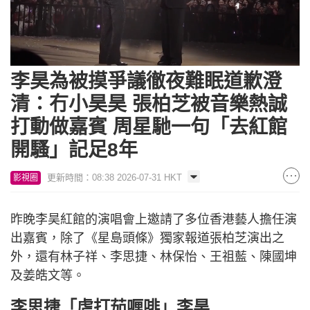
Loaded
:
Unmute
5.32%
李昊為被摸爭議徹夜難眠道歉澄
清：冇小昊昊 張柏芝被音樂熱誠
打動做嘉賓 周星馳一句「去紅館
開騷」記足8年
更新時間：08:38 2026-07-31 HKT
影視圈
昨晚李昊紅館的演唱會上邀請了多位香港藝人擔任演
出嘉賓，除了《星島頭條》獨家報道張柏芝演出之
外，還有林子祥、李思捷、林保怡、王祖藍、陳國坤
及姜皓文等。
李思捷「虐打茄喱啡」李昊