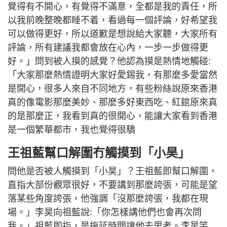
覺得有不開心，有覺得不滿意，全都是我的責任，所
以我前晚整晚都睡不着，看過每一個評論，好希望我
可以做得更好，所以道歉是想說給大家聽，大家所有
評論，所有建議我都會放在心內，一步一步做得更
好。」問到被人摸的感覺？他認為摸是熱情地觸碰:
「大家那麼熱情證明大家好愛錫我，有那麼多愛當然
是開心，很多人來自不同地方，有些粉絲說原來香港
真的像電影那麼美妙、那麼多好東西吃、紅館原來真
的是那麼正，我看到真的很開心，能讓大家看到香港
是一個繁華都市，我也覺得很驕
王祖藍幫口解圍冇觸摸到「小昊」
問他是否被人觸摸到「小昊」？王祖藍即幫口解圍，
直指大部份觀眾很好，不要講到那麼誇張，可能是望
落某些角度誇張，他強調「沒那麼誇張，我都在現
場。」李昊向祖藍說:「你怎樣講他們也會再次問
我。」祖藍即指，是拖延時間讓他去思考。李昊笑