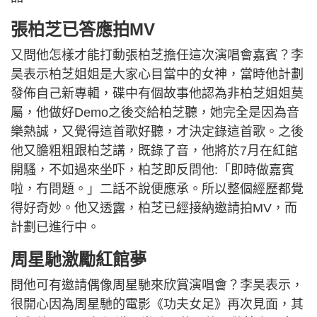
張柏芝已答應拍MV
又問他怎樣才能打動張柏芝擔任這次演唱會嘉賓？李
昊表示柏芝姐姐是大家心目當中的女神，當時他計劃
發佈自己新專輯，碟中有個故事他認為非柏芝姐姐莫
屬，他做好Demo之後交給柏芝聽，她完全是因為音
樂熱誠，又覺得這首歌好聽，才決定錄這首歌。之後
他又膽粗粗跟柏芝講，既錄了音，他將於7月在紅館
開騷，不如過來坐吓，柏芝即反問他:「即時做嘉賓
啦，冇問題。」二話不說便應承。所以整個經歷都覺
得好奇妙。他又透露，柏芝已經接納邀請拍MV，而
計劃已進行中。
周星馳激勵紅館夢
問他可有邀請偶像周星馳來欣賞演唱會？李昊表示，
很開心因為周星馳的電影《功夫女足》再次見面，其