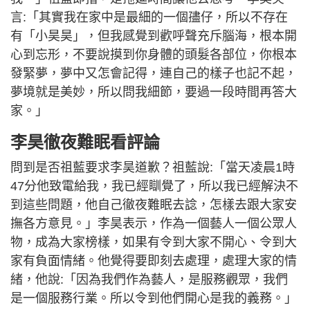
言:「其實我在家中是最細的一個孻仔，所以不存在
有「小昊昊」，但我感覺到歡呼聲充斥腦海，根本開
心到忘形，不要說摸到你身體的頭髮各部位，你根本
發緊夢，夢中又怎會記得，連自己的樣子也記不起，
夢境就是美妙，所以問我細節，要過一段時間再答大
家。」
李昊徹夜難眠看評論
問到是否祖藍要求李昊道歉？祖藍說:「當天凌晨1時
47分他致電給我，我已經瞓覺了，所以我已經解決不
到這些問題，他自己徹夜難眠去諗，怎樣去跟大家安
撫各方意見。」李昊表示，作為一個藝人一個公眾人
物，成為大家榜樣，如果有令到大家不開心、令到大
家有負面情緒。他覺得要即刻去處理，處理大家的情
緒，他說:「因為我們作為藝人，是服務觀眾，我們
是一個服務行業。所以令到他們開心是我的義務。」