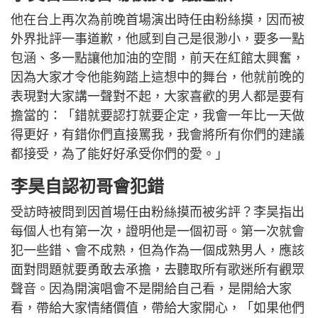
他在台上再次為前晚首場演出時任由粉絲摸，因而被
外界批評一事道歉，他感到自己是很渺小，要多一點
包涵、多一點讓他加油的空間，前天在紅館太興奮，
因為大家才令他能夠踏上這想中的舞台，他就前晚的
表現對大家講一聲對不起，大家喜歡的男人都是要有
擔當的：「錯就要認打就要企定，我會一年比一天做
得更好，有錯你們直接罵我，我會將所有你們的建議
都接受，為了能好好承受你們的愛。」
李昊自認初哥會犯錯
受訪時被問到因首場任由粉絲摸而被劣評？李昊指出
每個人也有第一次，證明他是一個初哥。第一次就會
犯一些錯、會不成熟，但為作為一個成熟男人，應該
面對問題就要勇敢去承擔，去聽取所有歌迷所有觀眾
聲音。因為開演唱會不是開給自己看，是開給大家
看，帶給大家情緒價值，帶給大家開心，「如果他們