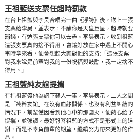
王祖藍送支票任超時罰款
在台上祖藍與李昊合唱完一曲《浮誇》後，送上一張
支票給李昊，並表示，不論你是天皇巨星，超時就要
罰錢，有這張支票你可以去盡。李昊表示，收到祖藍
這張支票真的捨不得用，會鑲好放在家中遇上不開心
事時拿來看，便會想起大家對他的支持:「這張支票
對我來說是前輩對我的一份祝福與鼓勵，我一定捨不
得用。」
王祖藍純友誼提攜
有指祖藍簽他為旗下藝人一事，李昊表示，二人之間
是「純粹友誼」在沒有血緣關係、也沒有利益糾結的
情況下，前輩僅因看到他心中的那團火，便熱心給予
提攜，並強調，最好報答祖藍的方式不是形式上的道
謝，而是不辜負前輩的期望，繼續努力帶來更好的作
品。