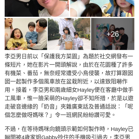
+26
李亞男日前以「保護我方菜園」為題於社交網發布一
條短片，她在影片一開頭解說，由於在花園種了許多
有機菜、番茄，無奈經常遭受小鳥侵襲，故打算跟囡
囡一起製作多個風車放在盆栽附近，以達致阻嚇作
用。接着，李亞男和兩歲細女Hayley便在客廳中做手
工風車，惟一臉呆萌的Hayley卻不知所措，於是以遊
走破音邊緣的「奶音」夾雜廣東話及普通話說：「呢
個怎麼做呀媽咪？」令一班網民紛紛讚可愛。
不過，在等待媽咪向鏡頭示範如何製作時，Hayley已
瞬間被4歲家姐Gabby拎住的手機吸引過去，李亞男