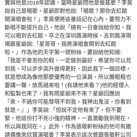
實與他是2018年認識，當時星爺問他是做甚麼？李昊
說自己是唱歌，星爺即對他說:「唱歌？那你去紅館
開演唱會啦！」李昊便將這番話記在心內，要努力不
斷唱不斷提升自己，他說「總有一日會說給你知，我
可以唱到去紅館，卒之在深圳路演時候，去到路演現
場跟星爺說:「星哥哥，我將演唱會開到去紅館
啦。」作為他的天字第一號粉絲，要說給他知道:
「我是不會丟你的假，一定做到最好，希望你可以見
到我，可以步步高升做得更好，因此我下一個目標，
就是想成為像他那麼優秀的一位演員，所以膽粗粗也
要講一聲，放馬過來啦！(有請他來看？)他的經理人
和監製也來了，我有問星爺來不來？星爺回應說
『來，不過你可能發現不到我，我神出鬼沒，你看到
就是。』」李昊說:「但說不定他有來了，但不要
緊，他這份打不死小強的精神，一直激勵我到現在，
所以與我同在。」此外，作為張敬軒粉絲的他可有邀
請偶像來欣賞演唱會？李昊表示這次曾跟張敬軒公司