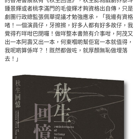
的香港書展就有《秋生回憶》，秋生認為戲劇界泰斗
鍾景輝或者桃李滿門的毛俊輝才夠資格出自傳，只是
劇團行政總監張佩華提議才勉強應承，「我邊有資格
啫！一個演員仔，牙擦擦，好多人都有好多故仔，我
覺得冇咩咁巴閉囉！做咩整本書煞有介事咁，阿茂又
出一本阿壽又出一本，何東嗰啲幫佢寫一本就值得，
我呢啲算係咩？！既然都做咗，就厚顏無恥做埋落
去！」