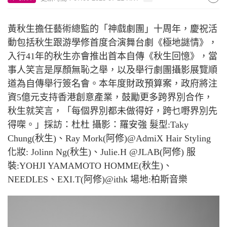
黃秋生擔任藝術總監的「神戲劇團」十周年，慶祝活
動包括秋生跟游學修首度合演舞台劇《極地謎情》，
入行
41
年的秋生亦會推出首本自傳《秋生回憶》，當
事人笑言是厚顏無恥之舉，以及舉行劇團攝影展覽順
道為自傳舉行簽名會。本年度財政預算案，政府將注
資
5
億元支持香港創意產業，鼓勵更多跨界別合作，
秋生就笑言，「每個界別都未做得好，跨乜嘢界別先
得㗎。」採訪：杜杜 攝影：羅安強 髮型
:Taky
Chung(
秋生
)
、
Ray Mork(
阿修
)@AdmiX Hair Styling
化妝
: Jolinn Ng(
秋生
)
、
Julie.H @JLAB(
阿修
)
服
裝
:YOHJI YAMAMOTO HOMME(
秋生
)
、
NEEDLES
、
EXI.T(
阿修
)@ithk
場地
:
柏斯音樂