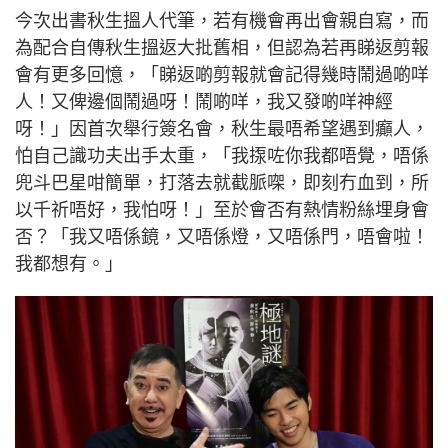
今次出書秋生搵人代筆，若有機會再出會親自寫，而
為配合自傳秋生搵返大批舊相，但認為若再睇返剪報
會有更多回憶，「睇返啲剪報就會記得幾時鬧過啲咩
人！又俾邊個鬧過呀！鬧啲咩，我又發啲咩神經
呀！」因首次舉行簽名會，秋生最唔希望遇到癲人，
怕自己識功夫出手太重，「我揼咗你我都唔覺，唔係
兜斗巴星咁簡單，打落去就截脈㗎，即刻冇血到，所
以千祈唔好，我怕呀！」至於會否有熱情粉絲埋身會
否？「我又唔係鏡，又唔係燈，又唔係門，唔會啦！
我都想有。」