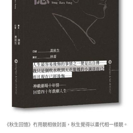
《秋生回憶》冇用靚相做封面，秋生覺得以畫代相一樣靚。