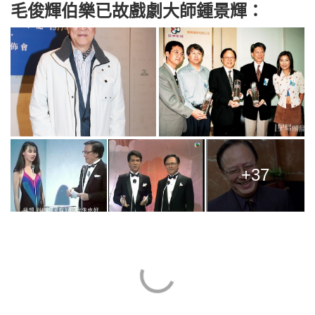
毛俊輝伯樂已故戲劇大師鍾景輝：
+37