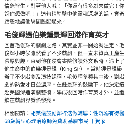
情急智生，對著他大喊：「你還有很多劇未做完！你
說你想做吧！」這句精準擊中他靈魂深處的話，竟奇
蹟般地讓他瞬間甦醒過來。
毛俊輝遇伯樂鍾景輝回港作育英才
回首毛俊輝的戲劇之路，其實並非一開始就注定。毛
俊輝小時候雖然看了不少戲劇，但一直未算真正產生
濃厚興趣，直到他在浸會書院修讀外文系時，遇上了
他生命中的伯樂鍾景輝（King Sir）。當時鍾景輝舉
辦了不少戲劇及演技課程，毛俊輝參與其中後，對戲
劇的熱愛才日益濃厚。在鍾景輝的鼓勵下，他決定遠
赴美國深造演戲藝術，學成後回港作育英才外，並繼
續在戲劇界發熱發亮。
相關閱讀：
胡美儀鼓勵鄭梓浩做輔導：性沉溺有得醫
68歲轉型心理治療師免費助基層市民 丨獨家