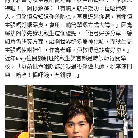
阿修就覺得秋生最啱做老師，秋生即搶答：「咁就瓜
得啦！」阿修解釋：「有啲人就算幾叻，但唔識教
人，但係佢會知道你差啲乜，再表達畀你聽，同埋佢
主張唔好懶深奧，會用一啲簡單嘅方式去講。」因為
綵排阿修先發現秋生這個優點，「佢會好多分享，譬
如角色研究方面，戲劇世界好多嘢神化咗，而秋生哥
主張唔使咁神化，作為老師，佢教嘢應該會好叻。」
近年
keep
住開戲劇班的秋生笑言都是時候轉行開學
校，「以前批命嗰啲都話我最後係做老師，桃李滿門
㗎！哈哈！搵吓錢，冇錢啦！」