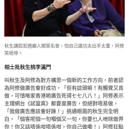
秋生講起若遇癲人闖簽名會，怕自己識功夫出手太重，阿修
笑唔停。
相士批秋生桃李滿門
叫秋生及阿修為對方構思一個新的工作方向，前者認
為阿修做廣告會好成功，「佢有諗頭嘛！有觸覺又肯
做，可惜𠵱家香港啲廣告死得七七八八！」阿修表示
主理網台《試當真》都要度廣告，但絕對唔易做，
「我做廣告應該會好躁！」挑通眼眉的秋生完全明
白，「個客呢個一句嗰個又一句，你要乜人哋咪做畀
你！你又話唔係咁唔係咁，你自己做嘞！」阿修狂點