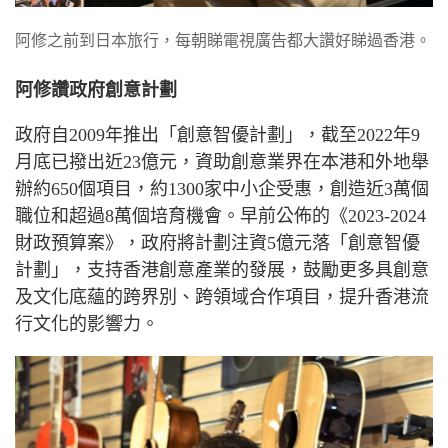
阿修之前到日本旅行，每朝睇電視廣告都大讚好睇過香港。
阿修讚政府創意計劃
政府自
2009
年推出「創意智優計劃」，截至
2022
年
9
月底已撥出近
23
億元，資助創意業界在本港和外地舉
辦約
650
個項目，約
1300
家中小企受惠，創造近
3
萬個
職位和超過
8
萬個培育機會。早前公佈的《
2023-2024
財政預算案》，政府將計劃注資
5
億元落「創意智優
計劃」，支持香港創意產業的發展，鼓勵更多具創意
及文化底蘊的跨界別、跨領域合作項目，提升香港流
行文化的影響力。