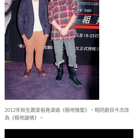
2012年秋生跟梁祖堯演過《極地情聖》，相同劇目今次改
為《極地謎情》。