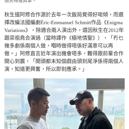
個笑得幾真摯。
秋生搵阿修合作源於去年一次飯局覺得好啱傾，而選
擇改編法國編劇
Éric-Emmanuel Schmitt
作品《
Enigma
Variations
》，除適合兩人演出外，還因秋生在
2012
年
跟梁祖堯合演過（當時譯作《極地情聖》），「冇乜
幾多劇係兩個人做，嗰時做得唔係好滿意可以再
做。」阿修直言近年演出機會唔多，難得跟前輩合作
開心到震，「開頭都未知個戲由頭到尾淨係得兩個人
演，知道更興奮，所以即刻應承。」