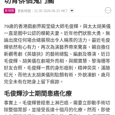
切胃徘徊鬼門關
更新時間：21:00 2026-06-15 HKT
影視圈
79歲的香港戲劇界殿堂級大師毛俊輝，與太太胡美儀
一直是圈中公認的模範夫妻。近年他們狀態大勇，無
論出席任何場合總展現出令人稱羨的活力。最近毛俊
輝依然有心有力，再次為演藝界帶來驚喜，親自擔任
新觀粵劇《英雄抉》的藝術總監、編劇及導演，近日
毛俊輝、胡美儀在劇場外亮相，與關寶慧、黎海珊等
好友合照，毛俊輝一貫的身形瘦削，精神奕奕，滿臉
紅光，而他太太胡美儀則駐顏有術，外貌凍齡，歲月
完全未有在她身上留下痕跡。
毛俊輝沙士期間患癌化療
事實上，毛俊輝曾經患上淋巴癌，需要立即動手術切
除整個胃部，並接受長達十個月的化療。然而，即使