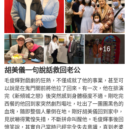
+16
胡美儀一句說話救回老公
毛俊輝對戲劇的狂熱，不僅成就了他的事業，甚至可
以說是在鬼門關前將他拉了回來。有一次，他在排演
完《新傾城之戀》後突然感到身體極度不適。剛吃完
西餐的他回到家突然劇烈嘔吐，吐出了一團團黑色的
血塊，隨即整個人暈倒在地。剛好胡美儀回到家中，
見狀嚇得驚惶失措，不斷拼命叫醒他。毛俊輝事後回
憶笑說，其實自己當時已經完全失去意識，直到老婆