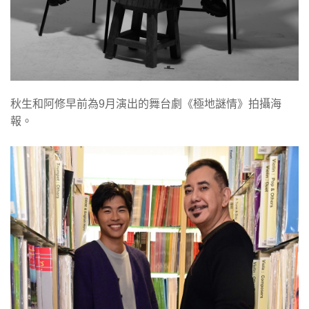
秋生和阿修早前為9月演出的舞台劇《極地謎情》拍攝海
報。