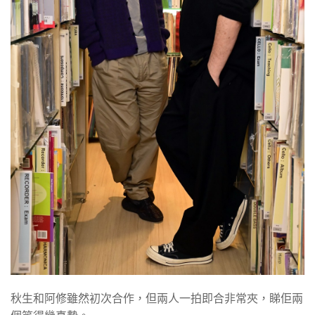
秋生和阿修雖然初次合作，但兩人一拍即合非常夾，睇佢兩