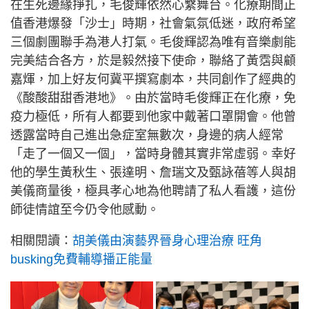
在生死邊緣掙扎，毛俊輝依然心繫舞台。化療期間正
值香港爆發「沙士」時期，社會氣氛低迷，政府希望
三個劇團聯手為港人打氣。毛俊輝認為唯有音樂劇能
完美結合各方，於是毅然接下使命，聯絡了黃霑與顧
嘉煇，加上好友何冀平撰寫劇本，共同創作了經典的
《酸酸甜甜香港地》。由於當時毛俊輝正在化療，免
疫力極低，所有人都要到他家中戴著口罩開會。他曾
透露當時自己進出急症室無數次，身邊的病人經常
「走了一個又一個」，當時身體其實非常虛弱。幸好
他的學生黃秋生、張達明、詹瑞文及甄詠蓓等人與胡
美儀商量後，極具孝心地為他聘請了私人看護，這份
師徒情誼至今仍令他感動。
相關閱讀：
胡美儀由演藝界晉身心理治療 旺角
busking免費輔導播正能量