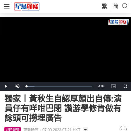
繁
简
Remaining
-
4:04
Loaded
:
Play
Unmute
Picture-
Full
12.55%
in-
Picture
Time
獨家丨黃秋生自認厚顏出自傳:演
員仔有咩咁巴閉 讚游學修肯做有
諗頭可撈埋廣告
更新時間：07:00 2023-07-21 HKT
即時娛樂