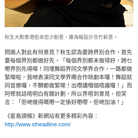
秋生大歎香港愈來愈少創意，連海報設計亦冇新意。
問兩人對此有何意見？秋生認為要跨界別合作，首先
要每個界別都做好先，「每個界別都未做得好，跨乜
嘢界別先得㗎！同埋舞蹈界同文學界合作，一路都做
緊㗎啦，我哋表演同文學界嘅合作咪劇本囉！舞蹈就
同音樂囉，不嬲都做緊㗎！出嚟講嗰個唔識囉！」而
阿修就話唔明白有關計劃，所以畀唔到意見，但笑
言：「佢哋做得嘅嘢一定係好嘢嚟，佢哋加油！」
《星島頭條》新網站有更多精彩內容：
http://www.stheadline.com/