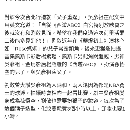
對於今次台北行造就「父子重逢」，吳彥祖在配文中
用英文寫道：「自從《西遊ABC》白宮特別放映會之
後就沒有和劉敬見面，希望在我們度過這次荷里活罷
工後能多見到他！」劉敬近年在《華燈初上》演林心
如「Rose媽媽」的兒子嶄露頭角，後來更獲邀拍攝
雲集奧斯卡影后楊紫瓊、奧斯卡男配角關繼威、男神
吳彥祖、金馬影后楊雁雁的《西遊ABC》，扮演孫悟
空的兒子，與吳彥祖演父子。
劉敬曾大讚吳彥祖為人隨和，兩人還因為都是NBA勇
士的球迷，拍攝時會相約一起看比賽。劇中吳彥祖變
身成為孫悟空，劉敬也需要扮猴子的妝容，每次為了
這個猴子造型，化妝要耗費3個小時以上，卸妝也要1
小時。