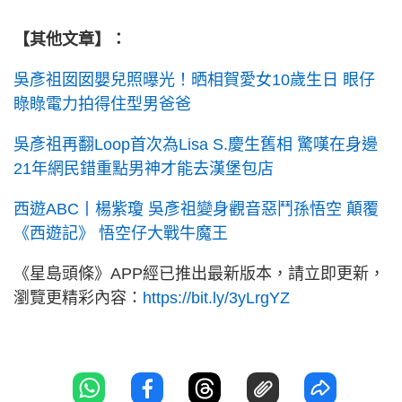
【其他文章】：
吳彥祖囡囡嬰兒照曝光！晒相賀愛女10歲生日 眼仔
睩睩電力拍得住型男爸爸
吳彥祖再翻Loop首次為Lisa S.慶生舊相 驚嘆在身邊
21年網民錯重點男神才能去漢堡包店
西遊ABC丨楊紫瓊 吳彥祖變身觀音惡鬥孫悟空 顛覆
《西遊記》 悟空仔大戰牛魔王
《星島頭條》APP經已推出最新版本，請立即更新，
瀏覽更精彩內容：
https://bit.ly/3yLrgYZ