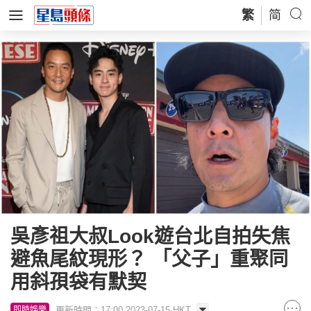
繁
简
吳彥祖大叔Look遊台北自拍失焦
避魚尾紋現形？ 「父子」重聚同
用斜孭袋有默契
更新時間：17:00 2023-07-15 HKT
即時娛樂