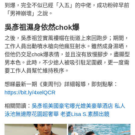
到爆，完全不似已經「入五」的中佬，成功粉碎早前
「男神崩壞」之說。
吳彥祖濕身依然chok爆
之後，吳彥祖笠實風褸帽在街道上來回跑步；期間，
工作人員出動噴水槍向他瘋狂射水。雖然成身濕晒，
但他仍交足chok爆表情，並且沒有放慢腳步，盡顯型
男本色。此時，不少途人被吸引駐足圍觀，更一度需
要工作人員幫忙維持秩序。
想睇最新一期《東周刊》詳細報導，即刻點擊：
https://bit.ly/4xelQCR
相關閱讀：
吳彥祖美國豪宅曝光媲美豪華酒店 私人
泳池無邊際花園超奢華 老婆Lisa S.素顏出鏡