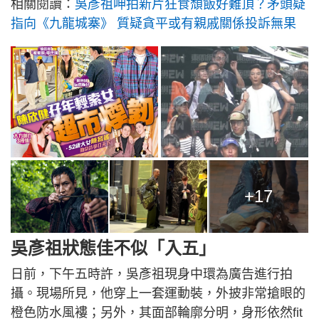
相關閱讀：
吳彥祖呻拍新片狂食頹飯好難頂？矛頭疑
指向《九龍城寨》 質疑貪平或有親戚關係投訴無果
+17
吳彥祖狀態佳不似「入五」
日前，下午五時許，吳彥祖現身中環為廣告進行拍
攝。現場所見，他穿上一套運動裝，外披非常搶眼的
橙色防水風褸；另外，其面部輪廓分明，身形依然fit