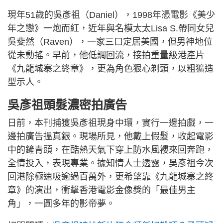
現年51歲的吳彥祖（Daniel），1998年憑電影《美少
年之戀》一炮而紅，近年與名模太太Lisa S.帶同女兒
吳斐然（Raven），一家三口定居美國，但男神地位
從未動搖。早前，他低調回流，接拍重量級港產片
《九龍城寨之終章》，更為角色狠心剃頭，以粗獷造
型示人。
吳彥祖頭髮濃密拍廣告
日前，本刊捕獲吳彥祖現身中環，實行一邊拍戲，一
邊拍廣告搵真銀。現場所見，他戴上假髮，收起電影
中的鏟青頭，在酷熱天氣下穿上防水風褸來回奔跑，
全情投入，表現專業。據知情人士透露，吳彥祖今次
回港除極速吸逾過百萬外，更希望靠《九龍城寨之終
章》的演出，衝擊香港電影金像獎的「最佳男主
角」，一圓多年的影帝夢。