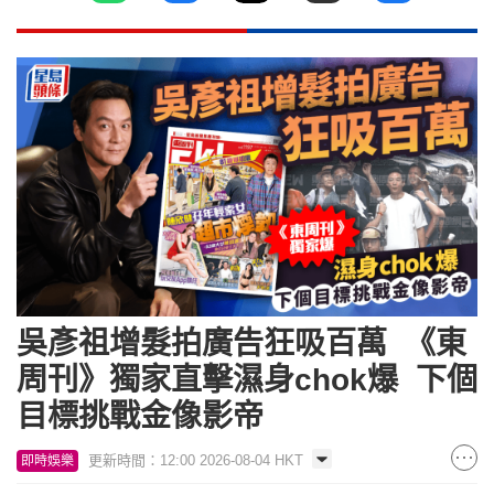
吳彥祖增髮拍廣告狂吸百萬 《東
周刊》獨家直擊濕身chok爆 下個
目標挑戰金像影帝
更新時間：12:00 2026-08-04 HKT
即時娛樂