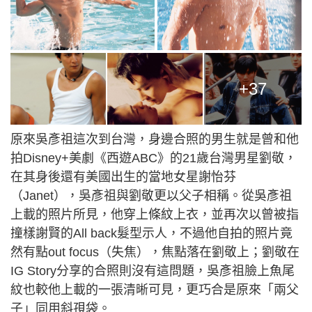
+37
原來吳彥祖這次到台灣，身邊合照的男生就是曾和他
拍Disney+美劇《西遊ABC》的21歲台灣男星劉敬，
在其身後還有美國出生的當地女星謝怡芬
（Janet），吳彥祖與劉敬更以父子相稱。從吳彥祖
上載的照片所見，他穿上條紋上衣，並再次以曾被指
撞樣謝賢的All back髮型示人，不過他自拍的照片竟
然有點out focus（失焦），焦點落在劉敬上；劉敬在
IG Story分享的合照則沒有這問題，吳彥祖臉上魚尾
紋也較他上載的一張清晰可見，更巧合是原來「兩父
子」同用斜孭袋。