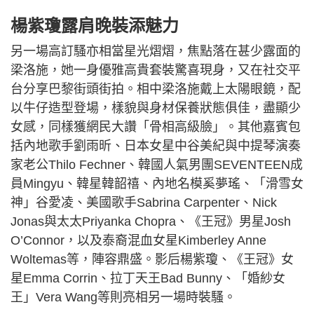
楊紫瓊露肩晚裝添魅力
另一場高訂騷亦相當星光熠熠，焦點落在甚少露面的
梁洛施，她一身優雅高貴套裝驚喜現身，又在社交平
台分享巴黎街頭街拍。相中梁洛施戴上太陽眼鏡，配
以牛仔造型登場，樣貌與身材保養狀態俱佳，盡顯少
女感，同樣獲網民大讚「骨相高級臉」。其他嘉賓包
括內地歌手劉雨昕、日本女星中谷美紀與中提琴演奏
家老公Thilo Fechner、韓國人氣男團SEVENTEEN成
員Mingyu、韓星韓韶禧、內地名模奚夢瑤、「滑雪女
神」谷愛凌、美國歌手Sabrina Carpenter、Nick
Jonas與太太Priyanka Chopra、《王冠》男星Josh
O’Connor，以及泰裔混血女星Kimberley Anne
Woltemas等，陣容鼎盛。影后楊紫瓊、《王冠》女
星Emma Corrin、拉丁天王Bad Bunny、「婚紗女
王」Vera Wang等則亮相另一場時裝騷。