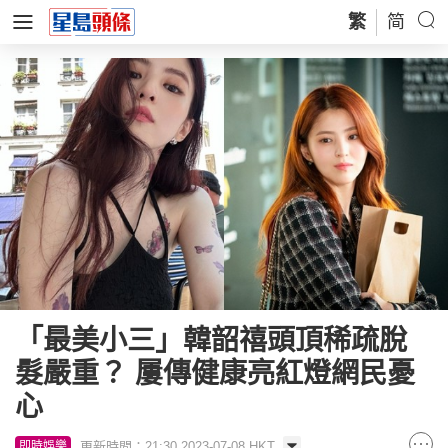
繁
简
「最美小三」韓韶禧頭頂稀疏脫
髮嚴重？ 屢傳健康亮紅燈網民憂
心
更新時間：21:30 2023-07-08 HKT
即時娛樂