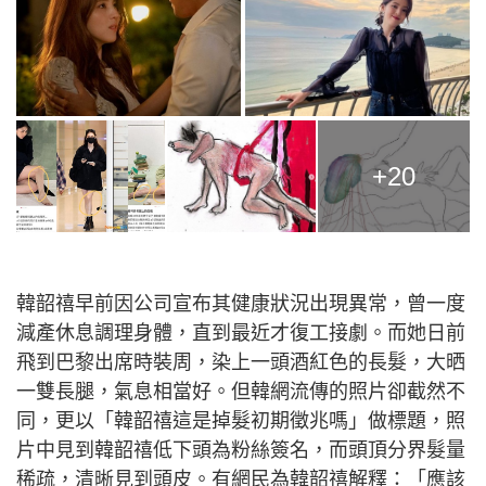
+20
韓韶禧早前因公司宣布其健康狀況出現異常，曾一度
減產休息調理身體，直到最近才復工接劇。而她日前
飛到巴黎出席時裝周，染上一頭酒紅色的長髮，大晒
一雙長腿，氣息相當好。但韓網流傳的照片卻截然不
同，更以「韓韶禧這是掉髮初期徵兆嗎」做標題，照
片中見到韓韶禧低下頭為粉絲簽名，而頭頂分界髮量
稀疏，清晰見到頭皮。有網民為韓韶禧解釋：「應該