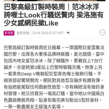
巴黎高級訂製時裝周｜范冰冰浮
誇喱士Look行騷送贅肉 梁洛施有
少女感網民撳Like
更新時間：20:44 2026-07-07 HKT
影視圈
巴黎高級訂製時裝周近日揭幕，一眾國際巨星雲集法
國巴黎，出席各大奢侈品牌時裝騷，星光熠熠，當中
包括內地女星范冰冰，除了睇騷外，更親自上T台行
貓步，亦是她第3度站上巴黎時裝騷天橋。她穿上另
一套黑色Deep V晚裝配巨型黑色喱士裝飾行騷，不
過背部卻驚現贅肉。網民對其造型及貓步有讚有彈，
有指她能駕馭任何戲劇性造型，亦有稱她沒有做好身
材管理。她又欣賞另一場高訂騷，當中她以中國風白
色露肩晚裝亮相，貼身剪裁完美勾勒出S型好身材，
一舉一動盡展女王級強大氣場。