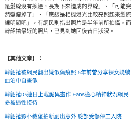
是髮線沒有換邊，長期下來造成的界線」、「可能突
然變瘦掉了」、「應該是相機燈光比較亮照起來髮際
線明顯吧」，有網民則指出照片是半年前所拍攝。而
韓韶禧最近的照片，已見到她回復昔日狀況。
【其他文章】：
韓韶禧被網民翻出疑似傷痕照 5年前曾分享裸女疑躺
血泊中自畫像
韓韶禧IG連日上載詭異畫作 Fans擔心精神狀況網民
憂被逼性接待
韓韶禧夥朴敘俊拍新劇出意外 臉部受傷停工入院