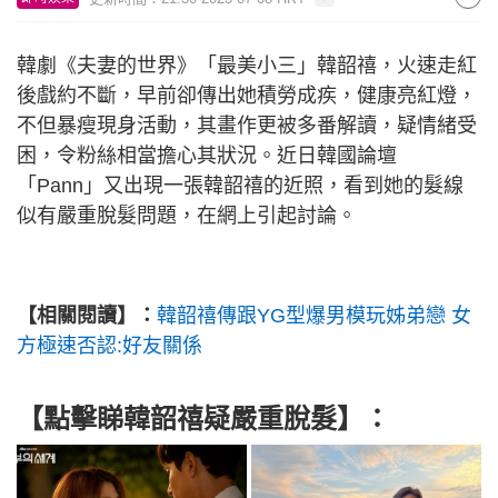
韓劇《夫妻的世界》「最美小三」韓韶禧，火速走紅
後戲約不斷，早前卻傳出她積勞成疾，健康亮紅燈，
不但暴瘦現身活動，其畫作更被多番解讀，疑情緒受
困，令粉絲相當擔心其狀況。近日韓國論壇
「Pann」又出現一張韓韶禧的近照，看到她的髮線
似有嚴重脫髮問題，在網上引起討論。
【相關閱讀】：
韓韶禧傳跟YG型爆男模玩姊弟戀 女
方極速否認:好友關係
【點擊睇韓韶禧疑嚴重脫髮】：