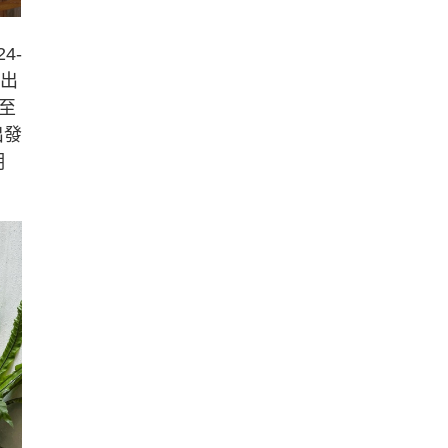
4-
晒出
至
出發
明