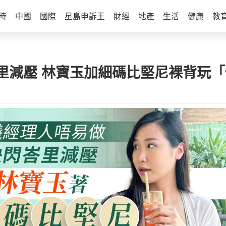
時
中國
國際
星島申訴王
財經
地產
生活
健康
教
里減壓 林寶玉加細碼比堅尼裸背玩「