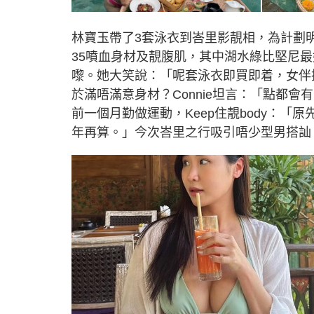
林寶玉帶了3套泳衣到峇里影靚相，為計劃明天推
35噴血身材及靚腹肌，其中湖水綠比堅尼
嚟。她大笑說：「呢套泳衣即買即着，女伴
於滿唔滿意身材？Connie坦言：「點都會
前一個月勤做運動，Keep住靚body：「
年再算。」今次峇里之行吸引唔少型男搭訕