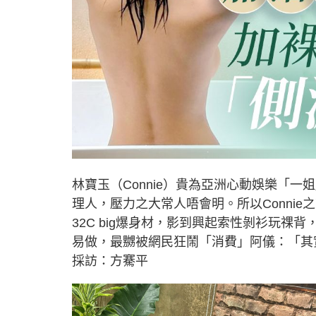
林寶玉（Connie）貴為亞洲心動娛樂「
理人，壓力之大常人唔會明。所以Conni
32C big爆身材，影到興起索性剝衫玩祼背
易做，最嬲被網民狂鬧「消費」阿儀：「其實阿
採訪：方騫平