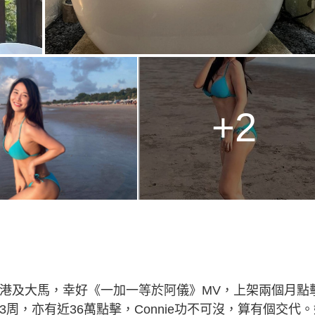
+2
梭香港及大馬，幸好《一加一等於阿儀》MV，上架兩個月點
3周，亦有近36萬點擊，Connie功不可沒，算有個交代