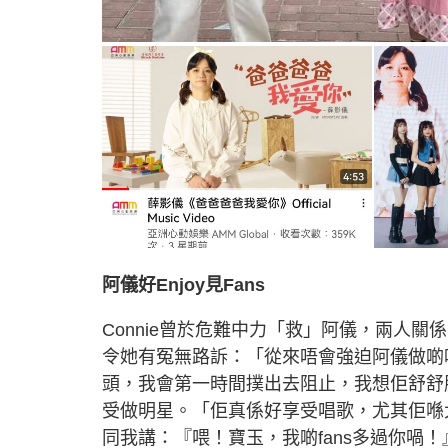
阿儀好Enjoy見Fans
Connie曾於危難中力「救」阿儀，兩人
令她有冤無路訴：「從來唔會強迫阿儀做啲
頭，我會第一時間撲出去阻止，我想佢舒舒
受做明星。「佢真係好享受唱歌，尤其佢喺大
同我講：『喂！寶玉，我啲fans多過你喎！