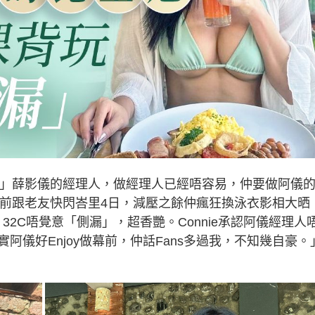
一姐」薛影儀的經理人，做經理人已經唔容易，仲要做阿儀
e之前跟老友快閃峇里4日，減壓之餘仲瘋狂換泳衣影相大晒
，32C唔覺意「側漏」，超香艷。Connie承認阿儀經理人
儀好Enjoy做幕前，仲話Fans多過我，不知幾自豪。