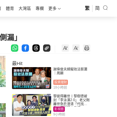
繁
简
育
體育
大灣區
專欄
更多
側漏」
最Hit
謝偉俊夫婦擬效法蔡瀾
｜周顯
投資理財
18小時前
黎彼得離世丨黎樹德被
封「李泳漢2.0」 老父剛
離世急於澄清「代找卡
數」傳聞惹人反感
影視圈
9小時前