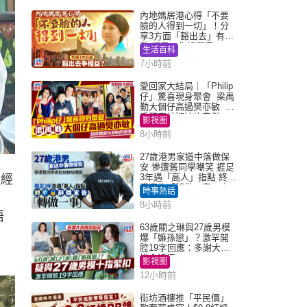
內地媽居港心得「不要
臉的人得到一切」！分
享3方面「豁出去」有著
數 網民：你好厲害
生活百科
7小時前
愛回家大結局｜「Philip
仔」驚喜現身聚會 梁禹
勤大個仔高過樊亦敏 超
乖黐實林淑敏許家傑
影視圈
8小時前
27歲港男家道中落做保
安 慘遭舊同學嘲笑 捱足
3年遇「高人」指點 終辭
的經
職宣告「轉做一事」｜
時事熱話
Juicy叮
8小時前
唔
63歲關之琳與27歲男模
」
爆「嫲孫戀」？激罕開
腔19字回應：多謝大家
掛念近況
影視圈
12小時前
街坊酒樓推「平民價」