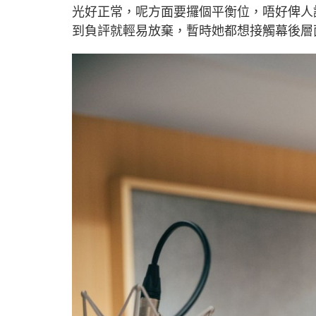
光好正常，呢方面要攞個平衡位，唔好俾人
到負評就輕易放棄，暫時她都想接觸幕後層