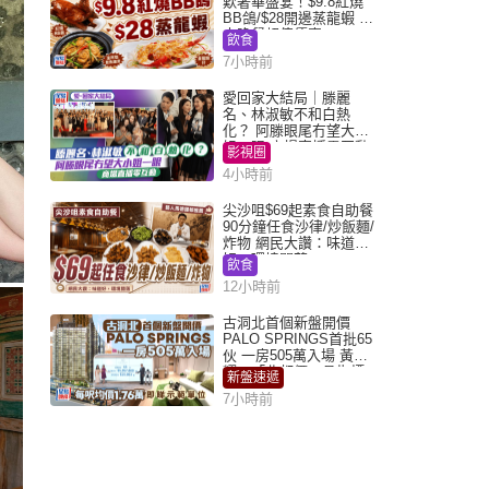
歎奢華盛宴！$9.8紅燒
BB鴿/$28開邊蒸龍蝦 3
大晚餐超值優惠
飲食
7小時前
愛回家大結局｜滕麗
名、林淑敏不和白熱
化？ 阿滕眼尾冇望大小
姐一眼 商場直播零互動
影視圈
4小時前
尖沙咀$69起素食自助餐
90分鐘任食沙律/炒飯麵/
炸物 網民大讚：味道
好，環境闊落
飲食
12小時前
古洞北首個新盤開價
PALO SPRINGS首批65
伙 一房505萬入場 黃光
耀：「北都價」具指標
新盤速遞
作用
7小時前