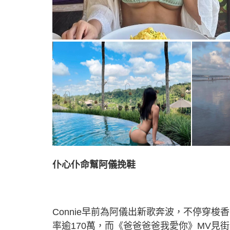
仆心仆命幫阿儀挽鞋
Connie早前為阿儀出新歌奔波，不停穿
率逾170萬，而《爸爸爸爸我愛你》MV見街