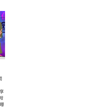
鬧
享
咁
有曝