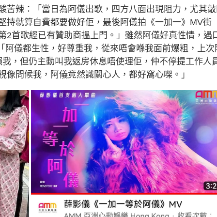
酸苦辣：「當日為阿儀出歌，四方八面出現阻力，尤其敲
堅持就算自費都要做好佢，最後阿儀拍《一加一》MV街
出第2首歌經已有贊助商搵上門。」雖然阿儀好真性情，遇
柔，「阿儀都生性，好尊重我，從來唔會喺我面前爆粗，上次
依賴我，但仍主動叫我返房休息唔使理佢，仲不停提工作人
視像問候我，阿儀竟然識關心人，都好窩心㗎。」