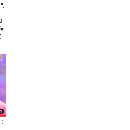
門
口
陪
員