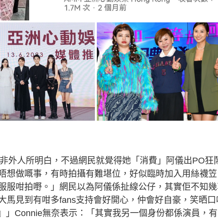
關係非外人所明白，不過網民就覺得她「消費」阿儀出PO狂
唔想做嘅事，有時拍攝有難堪位，好似臨時加入用絲襪笠
服服咁拍嘢。」網民以為阿儀係扯線公仔，其實佢不知幾
馬見到有咁多fans支持會好開心，仲會好自豪，笑晒口
』」Connie無奈表示：「其實我另一個身份都係演員，