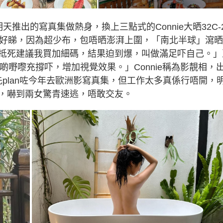
出的寫真集做熱身，換上三點式的Connie大晒32C-2
最好睇，因為超少布，包唔晒澎湃上圍，「南北半球」瀉
抵死建議我買加細碼，結果迫到爆，叫做滿足吓自己。」
有啲嘢嚟充撐吓，增加視覺效果。」Connie稱為影靚相，
原先plan咗今年去歐洲影寫真集，但工作太多真係行唔開，
，嚇到兩女驚青速逃，唔敢交友。