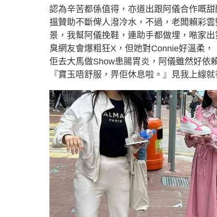
認為辛苦都係值得，亦道出跟阿儀合作嘅甜
搵贊助不斷俾人潑冷水，不過，老闆賴彩雲
景，我幫阿儀挽鞋，連助手都做埋，𠵱家
臭網友會爆粗狂X，但她對Connie好溫
佢去大馬做Show患腸胃炎，阿儀雖然好
『寶玉唔舒服，畀佢休息啦。』見我上線就