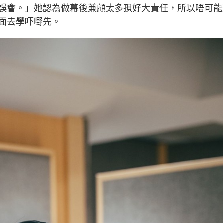
誤會。」她認為做幕後兼顧太多孭好大責任，所以唔可能
面去學吓嘢先。