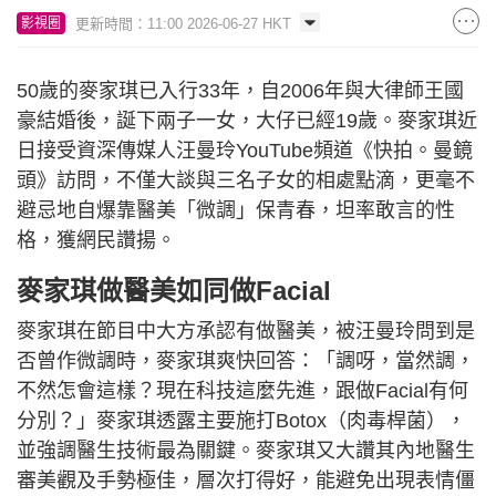
更新時間：11:00 2026-06-27 HKT
影視圈
50歲的麥家琪已入行33年，自2006年與大律師王國
豪結婚後，誕下兩子一女，大仔已經19歲。麥家琪近
日接受資深傳媒人汪曼玲YouTube頻道《快拍。曼鏡
頭》訪問，不僅大談與三名子女的相處點滴，更毫不
避忌地自爆靠醫美「微調」保青春，坦率敢言的性
格，獲網民讚揚。
麥家琪做醫美如同做Facial
麥家琪在節目中大方承認有做醫美，被汪曼玲問到是
否曾作微調時，麥家琪爽快回答：「調呀，當然調，
不然怎會這樣？現在科技這麼先進，跟做Facial有何
分別？」麥家琪透露主要施打Botox（肉毒桿菌），
並強調醫生技術最為關鍵。麥家琪又大讚其內地醫生
審美觀及手勢極佳，層次打得好，能避免出現表情僵