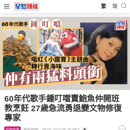
繁
简
60年代歌手鍾叮噹賣鮑魚仲開班
教烹飪 27歲急流勇退變文物修復
專家
更新時間：09:00 2023-06-28 HKT
即時娛樂