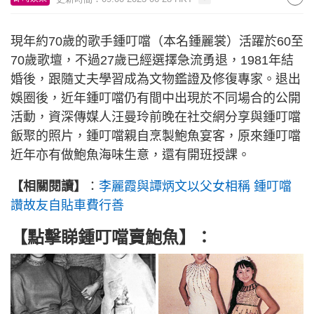
現年約70歲的歌手鍾叮噹（本名鍾麗裳）活躍於60至
70歲歌壇，不過27歲已經選擇急流勇退，1981年結
婚後，跟隨丈夫學習成為文物鑑證及修復專家。退出
娛圈後，近年鍾叮噹仍有間中出現於不同場合的公開
活動，資深傳媒人汪曼玲前晚在社交網分享與鍾叮噹
飯聚的照片，鍾叮噹親自烹製鮑魚宴客，原來鍾叮噹
近年亦有做鮑魚海味生意，還有開班授課。
【相關閱讀】
：
李麗霞與譚炳文以父女相稱 鍾叮噹
讚故友自貼車費行善
【點擊睇鍾叮噹賣鮑魚】：