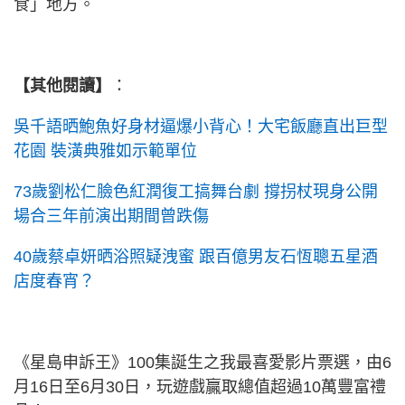
食」地方。
【其他閱讀】
：
吳千語晒鮑魚好身材逼爆小背心！大宅飯廳直出巨型
花園 裝潢典雅如示範單位
73歲劉松仁臉色紅潤復工搞舞台劇 撐拐杖現身公開
場合三年前演出期間曾跌傷
40歲蔡卓妍晒浴照疑洩蜜 跟百億男友石恆聰五星酒
店度春宵？
《星島申訴王》100集誕生之我最喜愛影片票選，由6
月16日至6月30日，玩遊戲贏取總值超過10萬豐富禮