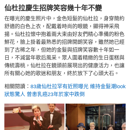
仙杜拉慶生招牌笑容幾十年不變
在曝光的慶生照片中，金色短髮的仙杜拉，身穿簡約
舒適的白色上衣，配戴着時尚的眼鏡，顯得神采飛
揚。仙杜拉懷中抱着兩大束由好友們精心準備的粉色
鮮花，臉上掛着最熟悉的招牌開朗笑容，雖然她已經
到了古稀之年，但她的金髮與招牌笑容數十年如一
日，不減當年歌后風采。眾人圍着精緻的生日蛋糕與
傳統壽桃，仙杜拉在鏡頭前展現出的健康活力，也讓
所有關心她的歌迷和朋友，終於放下了心頭大石。
相關閱讀：
83歲仙杜拉罕有近照曝光 維持金髮潮look
狀態驚人 曾患乳癌23年於家中跌倒