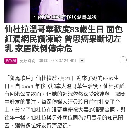
Loaded
:
Unmute
78.36%
仙杜拉溫哥華歡度83歲生日 面色
紅潤網民讚凍齡 曾患癌果斷切左
乳 家居跌倒傳命危
更新時間：09:00 2026-07-24 HKT
影視圈
「鬼馬歌后」仙杜拉於7月21日迎來了她的83歲生
日。自 1994 年移居加拿大溫哥華生活後，仙杜拉鮮
有回港公開露面，但她的近況依然深受歌迷與一眾圈
中好友的關注。資深傳媒人汪曼玲日前在社交平台
上，分享了仙杜拉在溫哥華慶祝大壽的溫馨合照。與
往年一樣，仙杜拉與另外兩位同為7月壽星的知己閨
密，獲得多位好友齊齊慶祝。