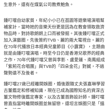
生意外，還有在煤氣公司教煮鮑魚。
鍾叮噹自幼家貧，年紀小小已在荔園等遊樂場演唱幫
補家計，當時她的音樂天份更是因為在教會領取救濟
物品時，對詩歌朗朗上口而被發掘。其後鍾叮噹正式
加入演藝圈，先後簽約TVB、麗的兩大電視台。麗的
在70年代播放日本經典兒童節目《小露寶》，主題曲
就是由鍾叮噹演唱，時至今日仍是香港兒歌界的經典
之作，70年代鍾叮噹又曾與李影、盧愛蓮、南鳳組成
「紫荊花合唱團」與TVB的「四朵金花」對撼，不過
聲勢遠不及後者。
鍾叮噹27歲已經離開娛圈，婚後跟隨丈夫張嘉琳學習
古董鑑定和修補知識，現在已成為國際知名的資深古
董文物修復鑑定專家，以及古董首飾設計師。鍾叮噹
曾直指當時離開娛圈並無留戀，還坦言娛圈只是「搵