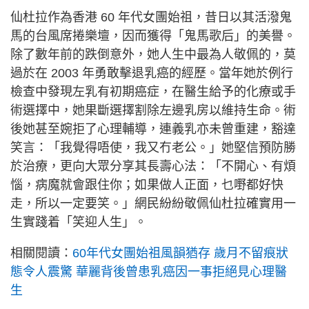
仙杜拉作為香港 60 年代女團始祖，昔日以其活潑鬼
馬的台風席捲樂壇，因而獲得「鬼馬歌后」的美譽。
除了數年前的跌倒意外，她人生中最為人敬佩的，莫
過於在 2003 年勇敢擊退乳癌的經歷。當年她於例行
檢查中發現左乳有初期癌症，在醫生給予的化療或手
術選擇中，她果斷選擇割除左邊乳房以維持生命。術
後她甚至婉拒了心理輔導，連義乳亦未曾重建，豁達
笑言：「我覺得唔使，我又冇老公。」她堅信預防勝
於治療，更向大眾分享其長壽心法：「不開心、有煩
惱，病魔就會跟住你；如果做人正面，乜嘢都好快
走，所以一定要笑。」網民紛紛敬佩仙杜拉確實用一
生實踐着「笑迎人生」。
相關閱讀：
60年代女團始祖風韻猶存 歲月不留痕狀
態令人震驚 華麗背後曾患乳癌因一事拒絕見心理醫
生