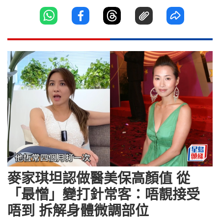
麥家琪坦認做醫美保高顏值 從
「最憎」變打針常客：唔靚接受
唔到 拆解身體微調部位