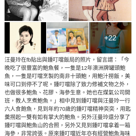
+22
汪曼玲在fb貼出與鍾叮噹飯局的照片，留言謂：「今
晚吃了很豐富的鮑魚餐，一隻是12年澳洲牌罐頭鮑
魚，一隻是叮噹烹製的南非十頭鮑，用鮑汁撈飯，美
味可口到停不了呢。鍾叮噹除了致力修補文物之外，
也做很多鮑魚、花膠、海參生意。她也在煤氣公司開
班，教人烹煮鮑魚。」相中見到鍾叮噹與汪曼玲一行
六人食飽魚，見到年約70歲的鍾叮噹精神奕奕，用匙
羹撈起一雙有如有掌大的鮑魚。另外汪曼玲還分享了
鍾叮噹與鮑魚山的合照，另外又見到鍾叮噹拿着一箱
海參，非常誇張。原來鍾叮噹近年亦有經營鮑魚海味