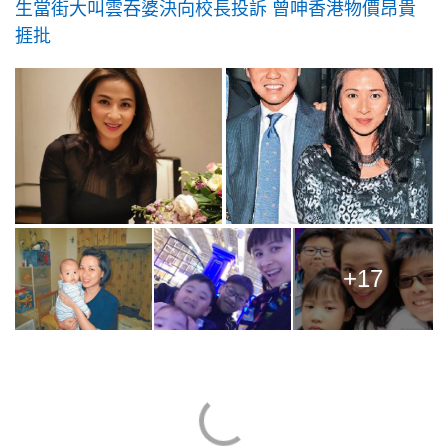
生當街大叫雲吞婆決向校長投訴 曾呻香港物價昂貴
捱批
+17