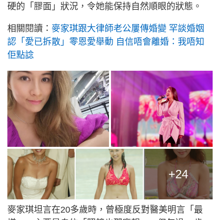
硬的「膠面」狀況，令她能保持自然順眼的狀態。
相關閱讀：
麥家琪跟大律師老公屢傳婚變 罕談婚姻
認「愛已拆散」零恩愛舉動 自信唔會離婚：我唔知
佢點諗
+24
麥家琪坦言在20多歲時，曾極度反對醫美明言「最