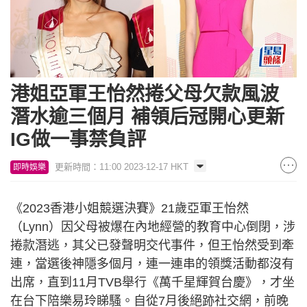
港姐亞軍王怡然捲父母欠款風波
潛水逾三個月 補領后冠開心更新
IG做一事禁負評
更新時間：11:00 2023-12-17 HKT
即時娛樂
《2023香港小姐競選決賽》21歲亞軍王怡然
（Lynn）因父母被爆在內地經營的教育中心倒閉，涉
捲款潛逃，其父已發聲明交代事件，但王怡然受到牽
連，當選後神隱多個月，連一連串的領獎活動都沒有
出席，直到11月TVB舉行《萬千星輝賀台慶》，才坐
在台下陪樂易玲睇騷。自從7月後絕跡社交網，前晚