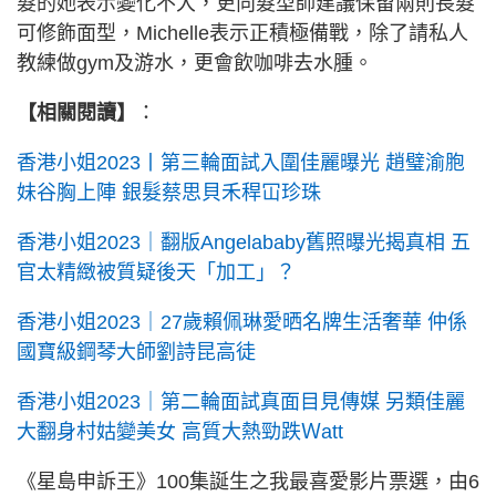
髮的她表示變化不大，更向髮型師建議保留兩則長髮
可修飾面型，Michelle表示正積極備戰，除了請私人
教練做gym及游水，更會飲咖啡去水腫。
【相關閱讀】
：
香港小姐2023丨第三輪面試入圍佳麗曝光 趙璧渝胞
妹谷胸上陣 銀髮蔡思貝禾稈冚珍珠
香港小姐2023｜翻版Angelababy舊照曝光揭真相 五
官太精緻被質疑後天「加工」？
香港小姐2023｜27歲賴佩琳愛晒名牌生活奢華 仲係
國寶級鋼琴大師劉詩昆高徒
香港小姐2023｜第二輪面試真面目見傳媒 另類佳麗
大翻身村姑變美女 高質大熱勁跌Ｗatt
《星島申訴王》100集誕生之我最喜愛影片票選，由6