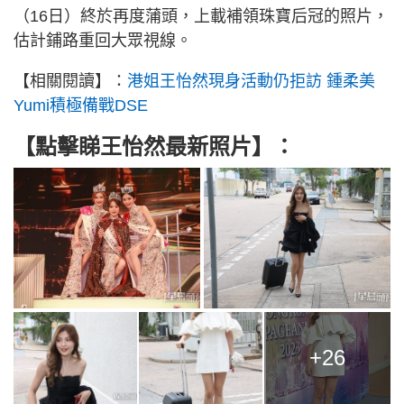
（16日）終於再度蒲頭，上載補領珠寶后冠的照片，
估計鋪路重回大眾視線。
【相關閱讀】：
港姐王怡然現身活動仍拒訪 鍾柔美
Yumi積極備戰DSE
【點擊睇王怡然最新照片】：
+26