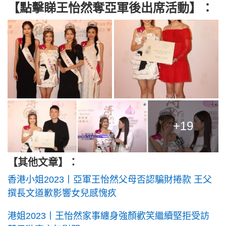
【點擊睇王怡然奪亞軍後出席活動】：
+19
【其他文章】：
香港小姐2023丨亞軍王怡然父母否認騙財捲款 王父
撰長文道歉影響女兒感愧疚
港姐2023丨王怡然家事纏身強顏歡笑繼續堅拒受訪