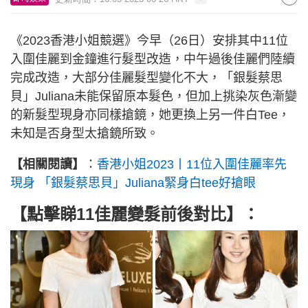
《2023香港小姐競選》今早（26日）安排其中11位
入圍佳麗到金鐘進行髮型改造，中午過後佳麗們陸續
完成改造，大部分佳麗髮型變化不大，「銀髮蔡思
貝」Juliana未能保留原本髮色，但加上挑染灰色漸變
的新髮型現身亦同樣搶鏡，她更換上另一件白Tee，
未知是否身型太搶鏡所致。
【相關閱讀】
：
香港小姐2023丨11位入圍佳麗率先
現身 「銀髮蔡思貝」Juliana緊身白tee好搶眼
【點擊睇11佳麗變髮前後對比】：