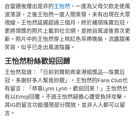
自當選後爆出是非的
王怡然
，一度為父母欠款走佬風
波落淚，之後王怡然一度人間蒸發，未有出現在大眾
視線。王怡然延遲超過三個月，終於補領珠寶后冠，
更將領獎的照片上載到社交網，是她自風波後首次更
新。照片中的王怡然穿上桃紅色吊帶晚裝，流露甜美
笑容，似乎已走出風波陰霾。
王怡然粉絲歡迎回歸
王怡然寫道：「日前到贊助商拿港姐獎品—珠寶后
冠，多謝好多人幫我扮靚」，王怡然的Fans Club也
有留言：「恭喜Lynn Lynn，歡迎回來！」王怡然也
有以Emoji回覆。不過王怡然疑擔心遭受負評攻擊，
其IG的留言功能僅限部分開放，並非人人都可以留
言。