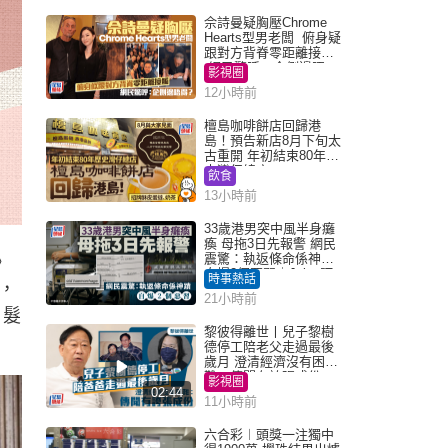
佘詩曼疑胸壓Chrome
Hearts型男老闆 俯身疑
跟對方背脊零距離接觸
網民驚呼：企側邊唔
影視圈
得？
12小時前
檀島咖啡餅店回歸港
島！預告新店8月下旬太
古重開 年初結束80年歷
史灣仔總店
飲食
13小時前
33歲港男突中風半身癱
瘓 母拖3日先報警 網民
震驚：執返條命係神蹟
》
自爆2個惡習｜Juicy叮
時事熱話
，
21小時前
 髮
黎彼得離世丨兒子黎樹
德停工陪老父走過最後
歲月 澄清經濟沒有困
難：傳聞有誇張成份
影視圈
02:44
11小時前
六合彩︱頭獎一注獨中