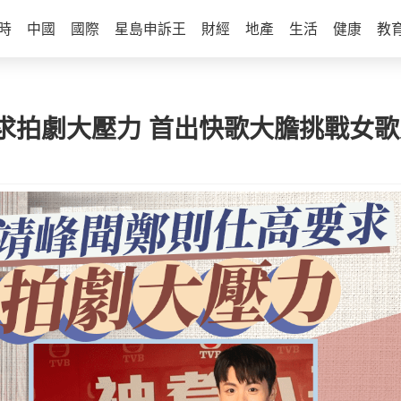
時
中國
國際
星島申訴王
財經
地產
生活
健康
教
求拍劇大壓力 首出快歌大膽挑戰女歌