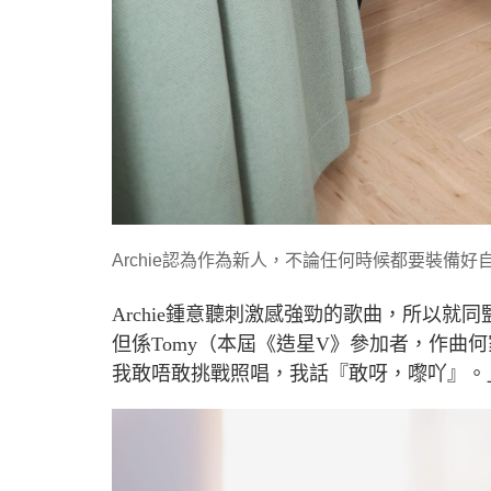
Archie認為作為新人，不論任何時候都要裝備
Archie
鍾意聽刺激感強勁的歌曲，所以就同
但係
Tomy
（本屆《造星
V
》參加者，作曲何
我敢唔敢挑戰照唱，我話『敢呀，嚟吖』。