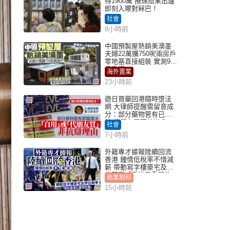
得1900萬 攪珠結果出爐
即刻入嚟對冧巴！
社會
8小時前
中國預製屋熱銷美澳墨
夫婦22萬購750呎兩房戶
零地基直接組裝 實測9個
月激讚
海外置業
23小時前
遊日買藥回港隨時墮法
網 大律師提醒需留意成
分：部分藥物管有已違
法 代朋友買可抗辯？
社會
7小時前
外籍專才據報陸續回流
香港 鍾情低稅率不惜減
薪 帶動寫字樓豪宅及學
位競爭「香港已重現生
商業創科
機」
15小時前