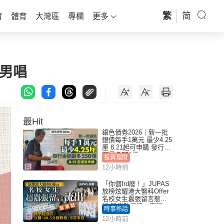
繁
简
育
體育
大灣區
專欄
更多
男唱
最Hit
銀色債券2026｜新一批
銀債每手1萬元 最少4.25
厘 8.21起可申購 發行金
額最多550億
投資理財
12小時前
「你個frd廢！」JUPAS
放榜炫耀港大醫科Offer
名校女生囂張留言惹眾
怒 醫學院澄清：宣稱
時事熱話
「40.5分獲錄取」不符事
12小時前
實｜Juicy叮