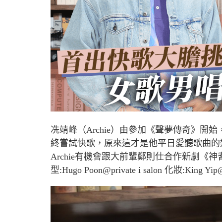
冼靖峰（
Archie
）由參加《聲夢傳奇》開始
終嘗試快歌，原來這才是他平日愛聽歌曲的
Archie
有機會跟大前輩鄭則仕合作新劇《神耆
型
:Hugo Poon@private i salon
化妝
:King Yip