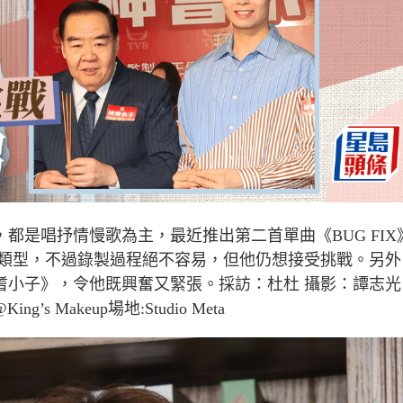
，都是唱抒情慢歌為主，最近推出第二首單曲《
BUG FIX
類型，不過錄製過程絕不容易，但他仍想接受挑戰。另外
小子》，令他既興奮又緊張。採訪：杜杜 攝影：譚志光
@King’s Makeup
場地
:Studio Meta