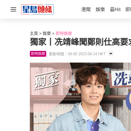
港聞
娛樂
最Hit
即
主頁
娛樂
即時娛樂
獨家丨冼靖峰聞鄭則仕高要
更新時間：08:00 2023-06-14 HKT
即時娛樂