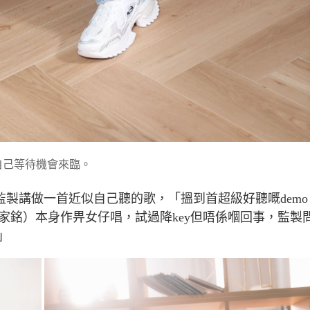
好自己等待機會來臨。
監製講做一首近似自己聽的歌，「搵到首超級好聽嘅
demo
家銘）本身作畀女仔唱，試過降
key
但唔係嗰回事，監製
」