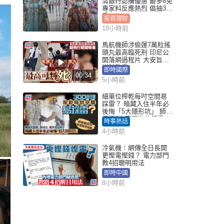
清銀行認購優惠 最多8免
專家料反應熱烈 倡抽30
手
投資理財
18小時前
馬航機師涉偷運7萬粒搖
頭丸最高臨死刑 印尼公
開落網過程片 大安旨意
豈料敗露
即時國際
00:34
5小時前
細單位榨乾每吋空間易
踩雷？ 暗藏入住半年必
後悔「5大隱形坑」 師傅
傳授6字家居裝修錦囊｜
時事熱話
Juicy叮
4小時前
冷氣機︱網傳全日長開
更慳電慳錢？ 電力部門
教4招聰明用法
即時中國
8小時前