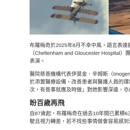
布羅梅奇於2025年8月不幸中風，語言表
（Cheltenham and Gloucester
表演。
醫院慈善機構代表伊莫金．辛姆斯（Imoge
於添置醫療設備，改善患者與醫護人員的環
次，有善事就應及時做」對她影響深遠，亦
盼百歲再飛
自87歲起，布羅梅奇在過去10年間已累積
駛且視力轉差，若不找些事情做會容易感到