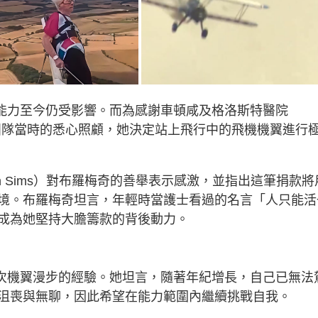
達能力至今仍受影響。而為感謝車頓咸及格洛斯特醫院
 Hospital）團隊當時的悉心照顧，她決定站上飛行中的飛機機翼進行
n Sims）對布羅梅奇的善舉表示感激，並指出這筆捐款將
境。布羅梅奇坦言，年輕時當護士看過的名言「人只能活
成為她堅持大膽籌款的背後動力。
6次機翼漫步的經驗。她坦言，隨著年紀增長，自己已無法
沮喪與無聊，因此希望在能力範圍內繼續挑戰自我。