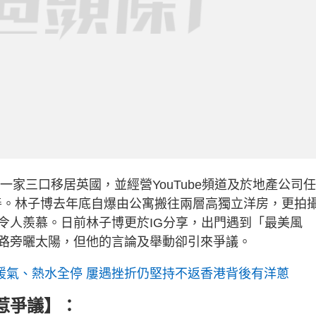
一家三口移居英國，並經營YouTube頻道及於地產公司
有改善。林子博去年底自爆由公寓搬往兩層高獨立洋房，更拍
令人羨慕。日前林子博更於IG分享，出門遇到「最美風
路旁曬太陽，但他的言論及舉動卻引來爭議。
屋內暖氣、熱水全停 屢遇挫折仍堅持不返香港背後有洋蔥
惹爭議】：