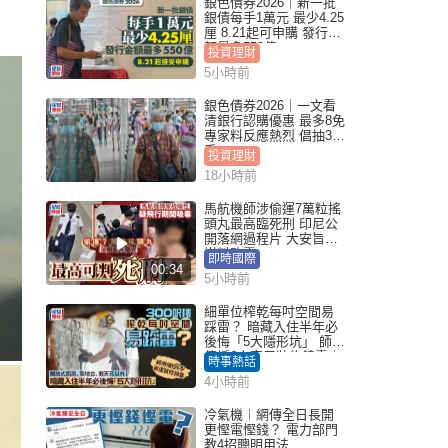
銀色債券2026｜新一批
銀債每手1萬元 最少4.25
厘 8.21起可申購 發行金
額最多550億
投資理財
5小時前
銀色債券2026｜一文看
清銀行認購優惠 最多8免
專家料反應熱烈 倡抽30
手
投資理財
18小時前
馬航機師涉偷運7萬粒搖
頭丸最高臨死刑 印尼公
開落網過程片 大安旨意
豈料敗露
即時國際
00:34
5小時前
細單位榨乾每吋空間易
踩雷？ 暗藏入住半年必
後悔「5大隱形坑」 師傅
傳授6字家居裝修錦囊｜
時事熱話
Juicy叮
4小時前
冷氣機︱網傳全日長開
更慳電慳錢？ 電力部門
教4招聰明用法