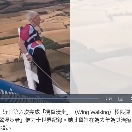
L
o
a
d
e）近日第六次完成「機翼漫步」（Wing Walking）極限運
e
d
:
翼漫步者」健力士世界紀錄。她此舉旨在為去年為其治療
1
0
0
挑戰。
.