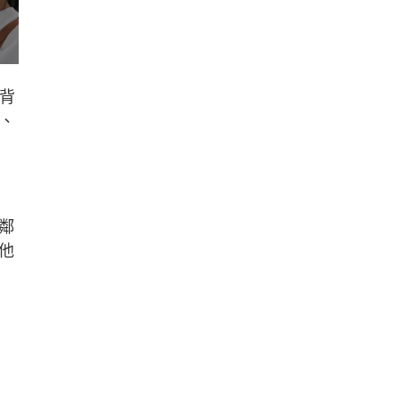
背
、
鄰
他