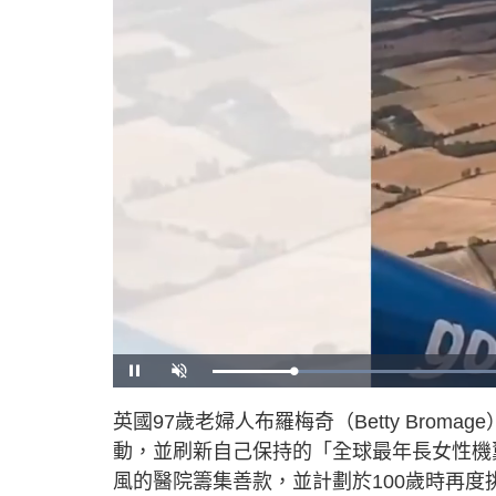
U
n
m
u
英國97歲老婦人布羅梅奇（Betty Bromag
t
e
動，並刷新自己保持的「全球最年長女性機
風的醫院籌集善款，並計劃於100歲時再度