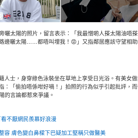
路旁曬太陽的照片，留言表示：「我最憎啲人搽太陽油唔搽
路邊曬太陽……都唔叫埋我！😡」又指鄰居應該守望相助
籍人士，身穿綠色泳裝坐在草地上享受日光浴。有美女做
指：「偷拍唔係咁好喎！」拍照的行為似乎引起批評，而
太陽的言論都惹來爭議。
百看不厭網民羨慕好浪漫
整容 膚色變白鼻樑下巴疑加工堅稱只做醫美