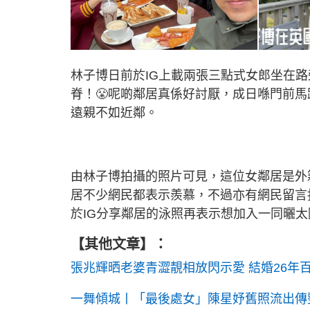
林子博日前於IG上載兩張三點式女郎坐在
脊！😤呢啲鄰居真係好討厭，成日喺門前馬
遠親不如近鄰。
由林子博拍攝的照片可見，這位女鄰居是外
居不少網民都表示羨慕，不過亦有網民留言
於IG分享鄰居的泳照再表示想加入一同曬
【其他文章】：
張兆輝晒老婆青澀靚相放閃示愛 結婚26年
一舞傾城丨「最後處女」陳星妤舊照流出傳