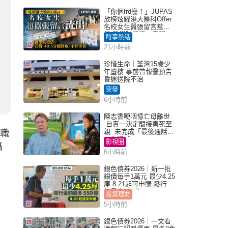
「你個frd廢！」JUPAS
放榜炫耀港大醫科Offer
名校女生囂張留言惹眾
怒 醫學院澄清：宣稱
時事熱話
「40.5分獲錄取」不符事
21小時前
實｜Juicy叮
珍惜生命｜荃灣15歲少
年墮樓 事前曾報警預告
昏迷送院不治
突發
6小時前
陳志雲哽咽憶亡母離世
自責一決定間接害死至
親 未完成「最後通話」
任職
一生遺憾
影視圈
攝
6小時前
銀色債券2026｜新一批
銀債每手1萬元 最少4.25
厘 8.21起可申購 發行金
額最多550億
投資理財
5小時前
銀色債券2026｜一文看