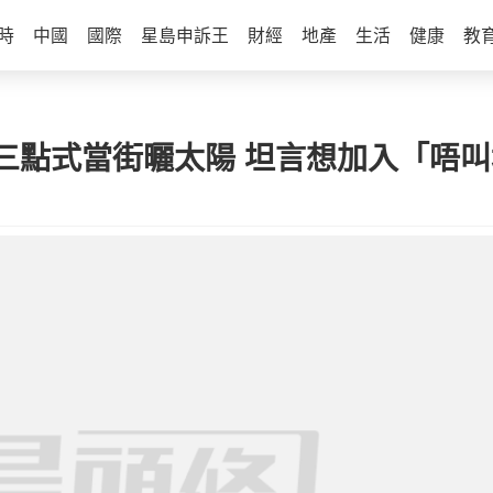
時
中國
國際
星島申訴王
財經
地產
生活
健康
教
三點式當街曬太陽 坦言想加入「唔