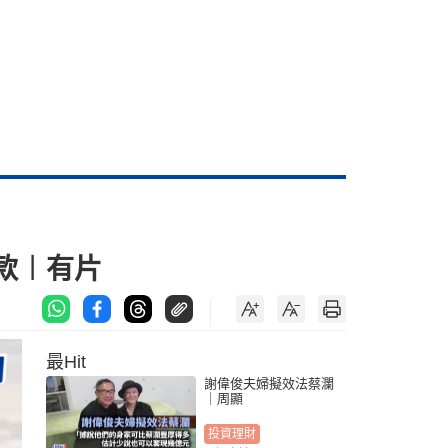
款︱有片
最Hit
謝偉俊夫婦擬效法蔡瀾
｜周顯
投資理財