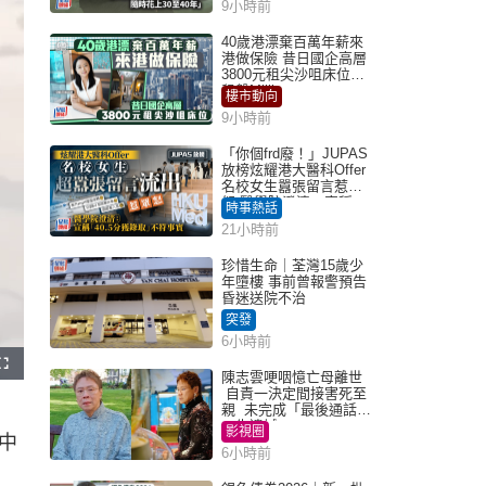
9小時前
40歲港漂棄百萬年薪來
港做保險 昔日國企高層
3800元租尖沙咀床位｜
租盤Million
樓市動向
9小時前
「你個frd廢！」JUPAS
放榜炫耀港大醫科Offer
名校女生囂張留言惹眾
怒 醫學院澄清：宣稱
時事熱話
「40.5分獲錄取」不符事
21小時前
實｜Juicy叮
珍惜生命｜荃灣15歲少
年墮樓 事前曾報警預告
昏迷送院不治
突發
6小時前
陳志雲哽咽憶亡母離世
自責一決定間接害死至
親 未完成「最後通話」
一生遺憾
影視圈
中
6小時前