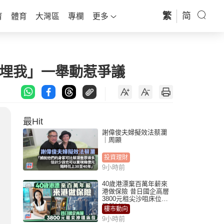
繁
简
育
體育
大灣區
專欄
更多
叫埋我」一舉動惹爭議
最Hit
謝偉俊夫婦擬效法蔡瀾
｜周顯
投資理財
9小時前
40歲港漂棄百萬年薪來
港做保險 昔日國企高層
3800元租尖沙咀床位｜
租盤Million
樓市動向
9小時前