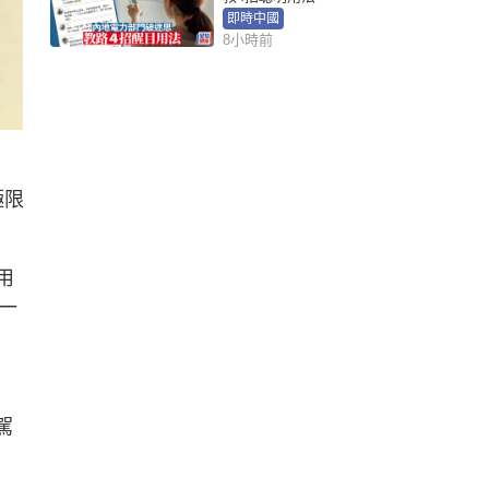
即時中國
8小時前
極限
用
一
駕