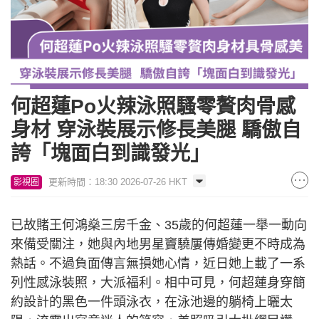
何超蓮Po火辣泳照騷零贅肉骨感
身材 穿泳裝展示修長美腿 驕傲自
誇「塊面白到識發光」
更新時間：18:30 2026-07-26 HKT
影視圈
已故賭王何鴻燊三房千金、35歲的何超蓮一舉一動向
來備受關注，她與內地男星竇驍屢傳婚變更不時成為
熱話。不過負面傳言無損她心情，近日她上載了一系
列性感泳裝照，大派福利。相中可見，何超蓮身穿簡
約設計的黑色一件頭泳衣，在泳池邊的躺椅上曬太