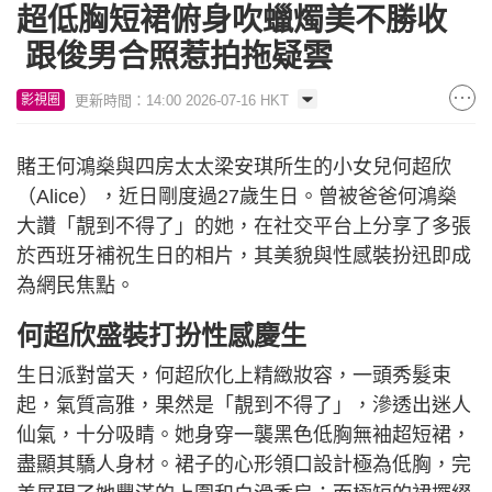
超低胸短裙俯身吹蠟燭美不勝收
跟俊男合照惹拍拖疑雲
更新時間：14:00 2026-07-16 HKT
影視圈
賭王何鴻燊與四房太太梁安琪所生的小女兒何超欣
（Alice），近日剛度過27歲生日。曾被爸爸何鴻燊
大讚「靚到不得了」的她，在社交平台上分享了多張
於西班牙補祝生日的相片，其美貌與性感裝扮迅即成
為網民焦點。
何超欣盛裝打扮性感慶生
生日派對當天，何超欣化上精緻妝容，一頭秀髮束
起，氣質高雅，果然是「靚到不得了」，滲透出迷人
仙氣，十分吸睛。她身穿一襲黑色低胸無袖超短裙，
盡顯其驕人身材。裙子的心形領口設計極為低胸，完