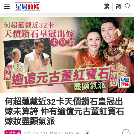
繁
简
何超蓮戴近32卡天價鑽石皇冠出
嫁未算誇 仲有逾億元古董紅寶石
嫁妝盡顯氣派
更新時間：11:00 2023-05-02 HKT
即時娛樂