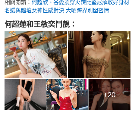
相關閱讀：
何超欣、谷愛凌穿火辣比堅尼解放好身材
名媛與體壇女神性感對決 大晒跨界別閨密情
何超蓮和王敏奕鬥靚：
+20