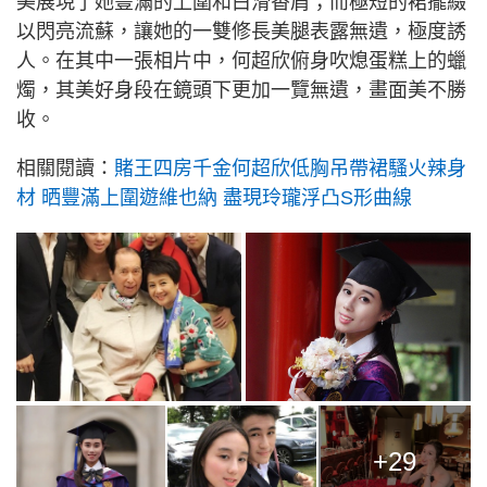
美展現了她豐滿的上圍和白滑香肩；而極短的裙擺綴
以閃亮流蘇，讓她的一雙修長美腿表露無遺，極度誘
人。在其中一張相片中，何超欣俯身吹熄蛋糕上的蠟
燭，其美好身段在鏡頭下更加一覽無遺，畫面美不勝
收。
相關閱讀：
賭王四房千金何超欣低胸吊帶裙騷火辣身
材 晒豐滿上圍遊維也納 盡現玲瓏浮凸S形曲線
+29