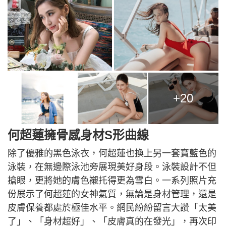
+20
何超蓮擁骨感身材S形曲線
除了優雅的黑色泳衣，何超蓮也換上另一套寶藍色的
泳裝，在無邊際泳池旁展現美好身段。泳裝設計不但
搶眼，更將她的膚色襯托得更為雪白。一系列照片充
份展示了何超蓮的女神氣質，無論是身材管理，還是
皮膚保養都處於極佳水平。網民紛紛留言大讚「太美
了」、「身材超好」、「皮膚真的在發光」，再次印