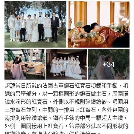
+34
超蓮當日所戴的法國古董鑽石紅寶石項鍊和手鐲，項
鍊的吊墜部分，以一顆橢圓形的鑽石做主石，周圍環
繞水滴形的紅寶石，外側以不規則碎鑽鑲嵌。項圈用
三排寶石並列，中間的一排用上紅寶石，內外包圍的
兩排則用碎鑽鑲嵌。鑽石手鍊的中間一顆超大主鑽，
外側一圈同樣用上紅寶石，錶帶部分就以不同形狀的