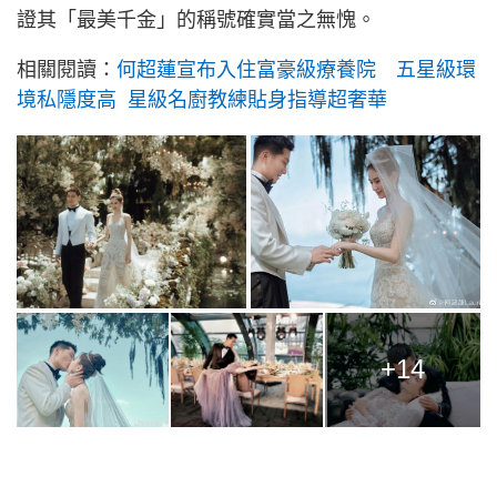
證其「最美千金」的稱號確實當之無愧。
相關閱讀：
何超蓮宣布入住富豪級療養院 五星級環
境私隱度高 星級名廚教練貼身指導超奢華
+14