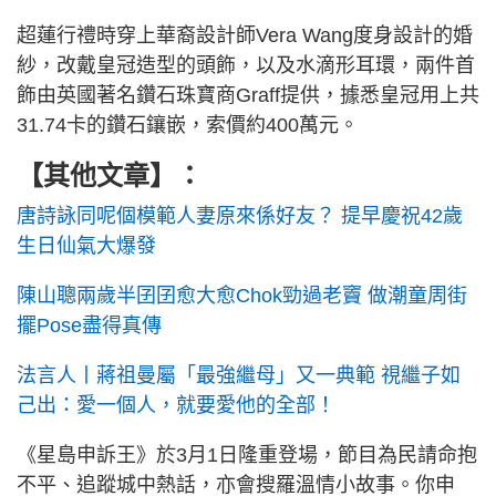
超蓮行禮時穿上華裔設計師Vera Wang度身設計的婚
紗，改戴皇冠造型的頭飾，以及水滴形耳環，兩件首
飾由英國著名鑽石珠寶商Graff提供，據悉皇冠用上共
31.74卡的鑽石鑲嵌，索價約400萬元。
【其他文章】：
唐詩詠同呢個模範人妻原來係好友？ 提早慶祝42歲
生日仙氣大爆發
陳山聰兩歲半囝囝愈大愈Chok勁過老竇 做潮童周街
擺Pose盡得真傳
法言人丨蔣祖曼屬「最強繼母」又一典範 視繼子如
己出：愛一個人，就要愛他的全部！
《星島申訴王》於3月1日隆重登場，節目為民請命抱
不平、追蹤城中熱話，亦會搜羅溫情小故事。你申