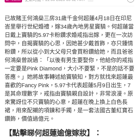
已故賭王何鴻燊三房31歲千金何超蓮4月18日在印尼
峇里舉行世紀婚禮，嫁34歲內地男星竇驍。何超蓮當
日戴上竇驍的5.97卡粉鑽求婚戒指出嫁，更在一次訪
問中，自揭竇驍的心思，因她甚少戴首飾，亦只鍾情
粉鑽，所以從小到大父母只會買粉鑽給她，而且爸爸
何鴻燊曾說過：「以後有男生要娶你，他給你的戒指
一定要是Pink Diamond，大小不要緊，不是的話不要
答應。」她將故事轉述給竇驍知，對方就找來超蓮最
喜歡的Fancy Pink，5.97卡代表超蓮5月9日出生，7
是其命理數字，戒指由竇驍親自設計，非常浪漫。原
來驚訝位不只竇驍的心意，超蓮在晚上換上白色長
裙，用來配襯的項鍊和手鐲，是一套法國古董紅寶石
鑽飾，價值過億元。
【點擊睇何超蓮逾億嫁妝】：