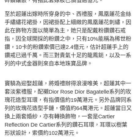
碎鑽鑲嵌，有指此套嫁妝已價值過億元。
至於超蓮出嫁時所穿身的中、西禮服，鳳凰蓮花金絲
手繡繡花裙掛，因裙掛配上細緻的鳳凰蓮花刺繡，因
此在飾物方面以簡單為主，她只是配戴粉鑽鑽石戒
指，因全球開採的粉鑽之中，只有10%能稱為稀世粉
鑽，10卡的粉鑽索價已達2.4億元，估計超蓮手上的
鑽戒已過千萬。而三對貴氣十足的龍鳳鈪，以及一系
列的中式金器則來自本地珠寶品牌。
竇驍為迎娶超蓮，將婚禮辦得浪漫唯美，超蓮其中一
套淡紫禮服，配襯Dior Rose Dior Bagatelle系列的玫
瑰花造型耳環，有指價值約19萬港元。另外品牌同系
列的玫瑰花造型手鏈，價值約64萬港元。超蓮當日又
換上兩套婚紗，亦有轉換飾物，一套是Cartier
Reflection De Cartier系列的鑽石耳環，耳環以樹葉
形狀設計，索價約102萬港元。