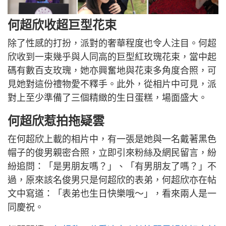
何超欣收超巨型花束
除了性感的打扮，派對的奢華程度也令人注目。何超
欣收到一束幾乎與人同高的巨型紅玫瑰花束，當中起
碼有數百支玫瑰，她亦興奮地與花束多角度合照，可
見她對這份禮物愛不釋手。此外，從相片中可見，派
對上至少準備了三個精緻的生日蛋糕，場面盛大。
何超欣惹拍拖疑雲
在何超欣上載的相片中，有一張是她與一名戴著黑色
帽子的俊男親密合照，立即引來粉絲及網民留言，紛
紛追問：「是男朋友嗎？」、「有男朋友了嗎？」不
過，原來該名俊男只是何超欣的表弟，何超欣亦在帖
文中寫道：「表弟也生日快樂哦～」，看來兩人是一
同慶祝。