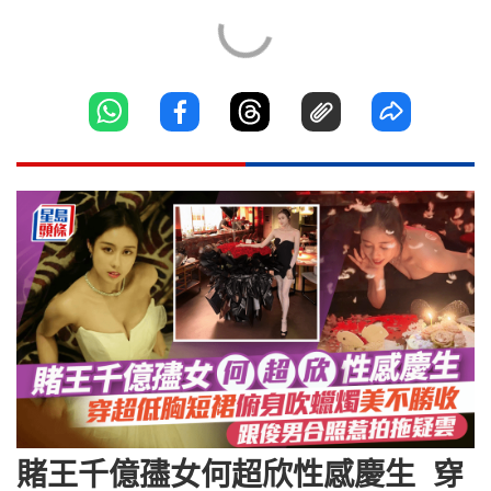
賭王千億孻女何超欣性感慶生 穿