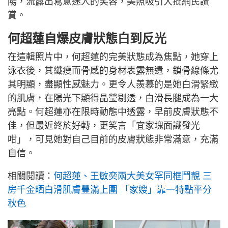
陽，流露出寫意迷人的笑容，美照吸引大批網民讚
賞。
何超蓮自爆皮膚狀態白到反光
在這輯照片中，何超蓮的完美狀態成為焦點，她穿上
泳衣後，其纖瘦而骨感的身材表露無遺，鎖骨線條尤
其明顯，盡顯性感魅力。更令人羨慕的是她白滑緊緻
的肌膚，在陽光下顯得晶瑩剔透，白滑長腿成為一大
亮點。何超蓮亦在限時動態中透露，早前皮膚狀態不
佳，但最近終於好轉，更笑言「宜家塊面識發光
咁」，可見她對自己目前的皮膚狀態非常滿意，充滿
自信。
相關閱讀：
何超蓮、王敏奕兩大美女罕同框鬥靚 三
房千金晒白滑肌膚豐滿上圍 「家嫂」靠一特點平分
秋色