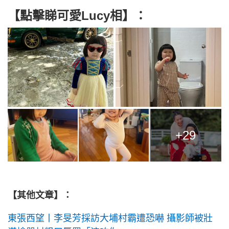
【點擊睇可愛Lucy相】：
+29
【其他文章】：
東張西望丨李旻芳採訪大埔村霸遭恐嚇 攝影師被壯