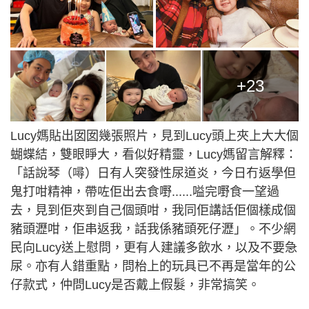
+23
Lucy媽貼出囡囡幾張照片，見到Lucy頭上夾上大大個
蝴蝶結，雙眼睜大，看似好精靈，Lucy媽留言解釋：
「話說琴（噚）日有人突發性尿道炎，今日冇返學但
鬼打咁精神，帶咗佢出去食嘢......嗌完嘢食一望過
去，見到佢夾到自己個頭咁，我同佢講話佢個樣成個
豬頭瀝咁，佢串返我，話我係豬頭死仔瀝」。不少網
民向Lucy送上慰問，更有人建議多飲水，以及不要急
尿。亦有人錯重點，問枱上的玩具已不再是當年的公
仔款式，仲問Lucy是否戴上假髮，非常搞笑。