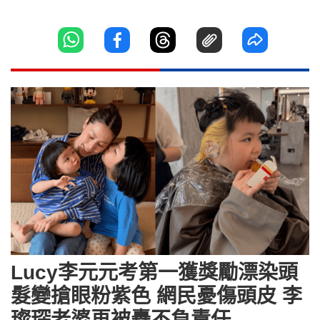
Lucy李元元考第一獲獎勵漂染頭
髮變搶眼粉紫色 網民憂傷頭皮 李
璨琛老婆再被轟不負責任