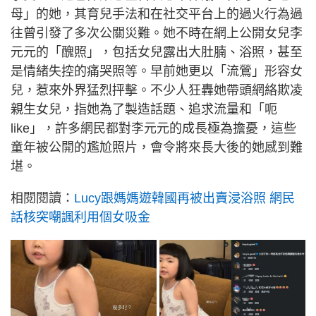
母」的她，其育兒手法和在社交平台上的過火行為過
往曾引發了多次公關災難。她不時在網上公開女兒李
元元的「醜照」，包括女兒露出大肚腩、浴照，甚至
是情緒失控的痛哭照等。早前她更以「流鶯」形容女
兒，惹來外界猛烈抨擊。不少人狂轟她帶頭網絡欺凌
親生女兒，指她為了製造話題、追求流量和「呃
like」，許多網民都對李元元的成長極為擔憂，這些
童年被公開的尷尬照片，會令將來長大後的她感到難
堪。
相閱閱讀：
Lucy跟媽媽遊韓國再被出賣浸浴照 網民
話核突嘲諷利用個女吸金