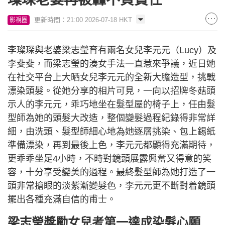
更新時間：21:00 2026-07-18 HKT
影視圈
李璨琛與老婆梁志瑩育有兩名女兒李元元（Lucy）及
李斐斐，而梁志瑩的湊女手法一直惹來爭議，近日她
在社交平台上大晒女兒李元元的全新大膽造型，挑戰
漂染頭髮。從她分享的相片可見，一向以招牌冬菇頭
示人的李元元，乖巧地坐在髮型屋的椅子上，任由髮
型師為她的頭髮大改造，整個變髮過程紀錄得非常詳
細，由洗頭、髮型師細心地為她逐層挑染、包上錫紙
準備漂染，再到最後上色，李元元都顯得充滿期待，
更乖乖坐足4小時，不時對鏡頭展露興奮又得意的笑
容，十分享受變美的過程。最終髮型師為她打造了一
頭非常搶眼的淡紫漸變髮色，李元元更不斷對着鏡頭
擺出各種充滿自信的甫士。
梁志瑩獎勵女兒考第一達成染髮心願