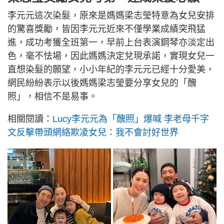
李元元這次染髮，原來是媽媽梁志瑩特意為女兒安排
的驚喜獎勵，皆因李元元近來不僅學業成績突飛猛
進，成功考獲全班第一，早前上台表演鋼琴亦淡定出
色，毫不怯場，因此媽媽決定兌現承諾，實現女兒一
直想染髮的願望，小小年紀的李元元已經十分愛美，
網民紛紛表示以後媽媽梁志瑩要分享女兒的「醜
照」，相信不是易事。
相關閱讀：
Lucy李元元為「醜照」爆喊 李老母千字
文反擊帶頭網絡欺凌女兒：我不會討好世界