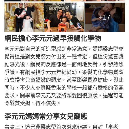
+17
網民擔心李元元過早接觸化學物
李元元對自己的新造型感到非常滿意，媽媽梁志瑩亦
覺得這是對女兒努力付出的一種肯定，但這份驚喜獎
勵曝光後，網民的反應卻是一面倒地反對，引發熱烈
爭議。有網民指李元元年紀尚幼，染髮的化學物質隨
時會損害兒童嬌嫩的頭皮，甚至影響長遠健康。與此
同時，不少人亦質疑香港的學校一般都有嚴格的儀容
要求，開學前李元元又要將頭髮回復原狀，過程可能
令髮質受損，得不償失。
李元元媽媽常分享女兒醜態
事實上，這已非梁志瑩首次惹來非議，自封「李老