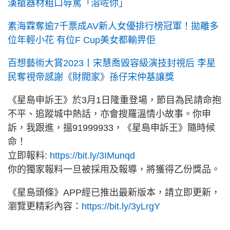
漢搶器材粗口辱罵「溶咗你」
素海霖奪逾7千票成AV新人女優排行榜冠軍！拋離多
位年輕小花 有位F Cup美女都輸畀佢
百想藝術大賞2023丨宋慧喬毀容級演技封視后 李星
民奪視帝感謝《財閥家》孫仔宋仲基讓獎
《星島申訴王》於3月1日隆重登場，節目為民請命抱
不平、追蹤城中熱話，亦會搜羅溫情小故事。你申
訴，我跟進，搵91999933，《星島申訴王》隨時候
命！
立即報料:
https://bit.ly/3IMunqd
你的獨家報料一旦被採用及報導，將獲得乙份獎品。
《星島頭條》APP經已推出最新版本，請立即更新，
瀏覽更精彩內容：
https://bit.ly/3yLrgY