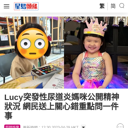
繁
简
Lucy突發性尿道炎媽咪公開精神
狀況 網民送上關心錯重點問一件
事
更新時間：12:30 2023-04-29 HKT
即時娛樂