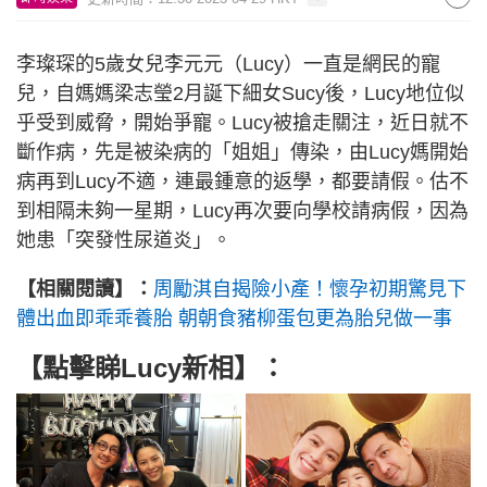
李璨琛的5歲女兒李元元（Lucy）一直是網民的寵
兒，自媽媽梁志瑩2月誕下細女Sucy後，Lucy地位似
乎受到威脅，開始爭寵。Lucy被搶走關注，近日就不
斷作病，先是被染病的「姐姐」傳染，由Lucy媽開始
病再到Lucy不適，連最鍾意的返學，都要請假。估不
到相隔未夠一星期，Lucy再次要向學校請病假，因為
她患「突發性尿道炎」。
【相關閱讀】：
周勵淇自揭險小產！懷孕初期驚見下
體出血即乖乖養胎 朝朝食豬柳蛋包更為胎兒做一事
【點擊睇Lucy新相】：