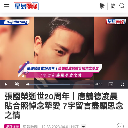
繁
简
Remaining
-
0:36
Loaded
:
Play
Unmute
Picture-
Full
69.76%
in-
Picture
Time
張國榮逝世20周年丨唐鶴德凌晨
貼合照悼念摯愛 7字留言盡顯思念
之情
更新時間：12:55 2023-04-01 HKT
即時娛樂