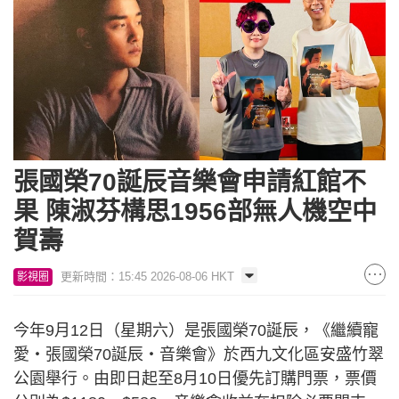
張國榮70誕辰音樂會申請紅館不
果 陳淑芬構思1956部無人機空中
賀壽
更新時間：15:45 2026-08-06 HKT
影視圈
今年9月12日（星期六）是張國榮70誕辰，《繼續寵
愛・張國榮70誕辰・音樂會》於西九文化區安盛竹翠
公園舉行。由即日起至8月10日優先訂購門票，票價