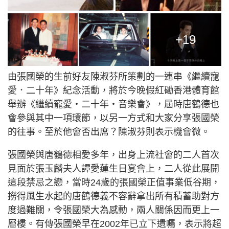
+19
由張國榮的生前好友陳淑芬所策劃的一連串《繼續寵
愛．二十年》紀念活動，將於今晚假紅磡香港體育館
舉辦《繼續寵愛・二十年・音樂會》，屆時唐鶴德也
會參與其中一項環節，以另一方式和大家分享張國榮
的往事。至於他會否出席？陳淑芬則表示機會微。
張國榮與唐鶴德相愛多年，出身上流社會的二人首次
見面於張玉麟夫人譚愛蓮生日宴會上，二人從此展開
這段禁忌之戀，當時24歲的張國榮正值事業低谷期，
撈得風生水起的唐鶴德義不容辭拿出所有積蓄助對方
度過難關，令張國榮大為感動，兩人關係因而更上一
層樓。有傳張國榮早在2002年已立下遺囑，表示將超