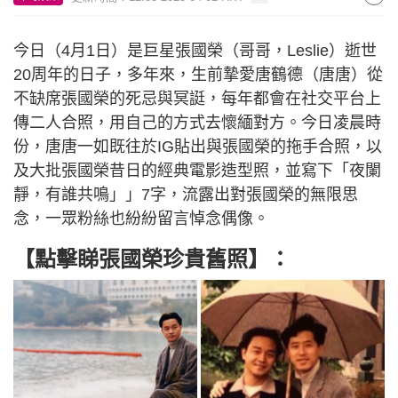
今日（4月1日）是巨星張國榮（哥哥，Leslie）逝世
20周年的日子，多年來，生前摯愛唐鶴德（唐唐）從
不缺席張國榮的死忌與冥誔，每年都會在社交平台上
傳二人合照，用自己的方式去懷緬對方。今日凌晨時
份，唐唐一如既往於IG貼出與張國榮的拖手合照，以
及大批張國榮昔日的經典電影造型照，並寫下「夜闌
靜，有誰共鳴」」7字，流露出對張國榮的無限思
念，一眾粉絲也紛紛留言悼念偶像。
【點擊睇張國榮珍貴舊照】：