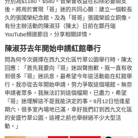
分別為$1180、$580。音樂會收益在扣除必要開支
後，將用於實現「哥」迷的共同心願：建立一個較長
久的張國榮紀念館，及為「哥哥」張國榮設立銅像。
有份主辦活動的陳淑芬（陳太）日前在鄭丹瑞
YouTube頻道節目，分享相關詳情。
陳淑芬去年開始申請紅館舉行
問為何今次選擇在西九文化區竹翠公園舉行時，陳太
回應：「首先我要向『哥』迷說聲抱歉，我一直有收
到很多『哥』迷訊息，最希望今年這活動能在紅館舉
行，我亦從去年開始申請，努力爭取這個場館。無奈
申請者眾多，我無法訂到這個檔期，已盡力，希望
『哥』迷理解這不是我能決定的事。9月12日恰逢星
期六，很多室內場地已滿，幸好我們訂到西九文化區
的安盛竹翠公園，這裡之前也舉辦過不少大型活
動。」