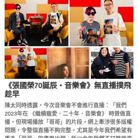
《張國榮70誕辰・音樂會》無直播撲飛
趁早
陳太同時透露，今次音樂會不會進行直播：「我們
2023年在 《繼續寵愛．二十年．音樂會》 時曾做直
播，但現場播放「哥哥」的片段，網上牽涉很多版權
問題，令整個直播不夠完整，尤其是今年我們希望有