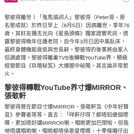
黎彼得離世丨「鬼馬填詞人」黎彼得（Peter哥、原
名黎成就）於昨日早上（8月5日）因病離世，享年76
歲。其好友鍾志光向《星島頭條》獨家證實死訊，透
露黎彼得晚年住護老院，自今年3月已因中風臥床，
最終身體機能衰退與世長辭。黎彼得的後事將由家人
低調處理。黎彼得離巢TVB後轉戰YouTube界，積極
經營節目《玖噏秘笈》大爆圈中秘聞，其言論非常惹
火。
黎彼得轉戰YouTube界寸爆MIRROR、
張敬軒
黎彼得曾在節目寸爆MIRROR、張敬軒及《中年好聲
音》參賽者等等，直言：「咩軒仔呀？都唔知邊個嚟
嘅，更加唔好講MIRROR喇，嗰啲更加巴閉啦，但我
哋唔講嗰啲喇，嗰啲都唔係歌星嚟嘅，十零條𡃁仔出