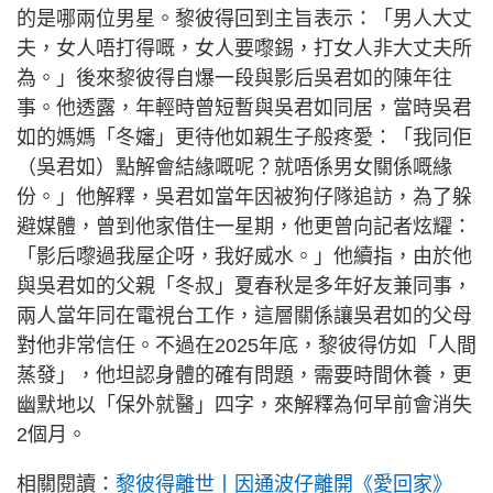
的是哪兩位男星。黎彼得回到主旨表示：「男人大丈
夫，女人唔打得嘅，女人要嚟錫，打女人非大丈夫所
為。」後來黎彼得自爆一段與影后吳君如的陳年往
事。他透露，年輕時曾短暫與吳君如同居，當時吳君
如的媽媽「冬嬸」更待他如親生子般疼愛：「我同佢
（吳君如）點解會結緣嘅呢？就唔係男女關係嘅緣
份。」他解釋，吳君如當年因被狗仔隊追訪，為了躲
避媒體，曾到他家借住一星期，他更曾向記者炫耀：
「影后嚟過我屋企呀，我好威水。」他續指，由於他
與吳君如的父親「冬叔」夏春秋是多年好友兼同事，
兩人當年同在電視台工作，這層關係讓吳君如的父母
對他非常信任。不過在2025年底，黎彼得仿如「人間
蒸發」，他坦認身體的確有問題，需要時間休養，更
幽默地以「保外就醫」四字，來解釋為何早前會消失
2個月。
相關閱讀：
黎彼得離世丨因通波仔離開《愛回家》