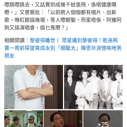
嚟跳嚟跳去，又話賣到成幾千蚊張飛，係唔健康嘅
嘢。」又曾狠批：「以前啲人個個都有唱片、出新
歌，喺紅館搞幾場，等人嚟朝聖，而家唔係，阿豬阿
狗又搞演唱會，搞乜鬼嘢？」
相關閱讀：
黎彼得離世丨 眾星痛別黎彼得！乾孫熊
寶一周前探望竟成永別「細龍太」陳思圻淚憶唉吔男
朋友
+25