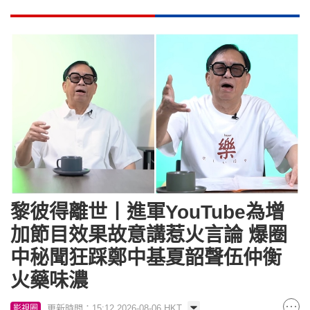
黎彼得離世丨進軍YouTube為增
加節目效果故意講惹火言論 爆圈
中秘聞狂踩鄭中基夏韶聲伍仲衡
火藥味濃
更新時間：15:12 2026-08-06 HKT
影視圈