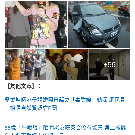
+56
【其他文章】：
吳業坤晒港景靚婚照日籍妻「事業線」勁深 網民見
一相唔自然質疑靠P圖
68歲「牛咁眼」晒同老友嘆茶合照有驚喜 與二撇雞