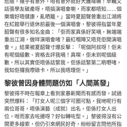
危險，幾乎有意外，咁有意外就好大鑊㗎嘛！早輪又
話張學友破產呀，唔搞演唱會喇，而家都唔知……個
樂壇好唔健康，亂晒籠。」當時夏韶聲曾重出江湖將
在紅館舉行退休前最後一個演唱會，黎彼得指當年夏
韶聲有很多知名金曲：「佢而家真係好笑喎，無端端
重出江湖，做咩演唱會啫？最紅嗰陣又唔見佢開演唱
會。」結果被夏韶聲寸爆反擊：「呢個阿叔呀！佢未
有呢個級數、資格去評我喎！真㗎，佢未到呢個級
數，所以其實佢唔係話緊我，佢係話緊第二啲嘢啫，
我知佢攞我嚟碌卡，所以我唔理佢。」
黎彼曾因身體問題仿如「人間蒸發」
黎彼得不時在報章上看到家暴新聞而有感而發，試過
突然爆料：「打女人呢三個字可圈可點，我哋呢行有
兩位哥哥，唔係演藝（成就）出名，佢係打女人出
位，咁而家去咗邊呀？好似轉咗型。」黎彼得沒有公
開更多線索，但仍引來網民好奇，紛紛留言問他所指