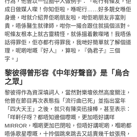
行為，他曾以一位圈中人做例子：「呢行有條友，佢
成日做媒人㗎！你知佢啦，喺呢行……好多靚女喺佢
身邊，咁就介紹畀佢啲朋友啦，咁佢啲朋友非富則
貴，唔係醫生就律師，咁你一撮合跟住就搞個派對。
呢條友根本上就古靈精怪，就係搵着數㗎啫！我唔係
話得罪佢，佢亦都冇得罪我，我哋好簡單就了解個道
理，呢啲咁嘅『好人』，算啦，『偽君子』三個
字。」
黎彼得曾形容《中年好聲音》是「烏合
之眾」
黎彼得作為資深填詞人，當然對樂壇依然高度關注，
他曾在節目再次表態指「流行曲已死」並指出當年
「四大天王」之後，就只有陳奕迅接棒，甚至表示：
「咩軒仔呀？都唔知邊個嚟嘅，更加唔好講咩
MIRROR，嗰啲更加巴閉啦，但唔好講呢啲，嗰啲都
唔係歌星嚟嘅，十拎個跳來跳去又話賣幾千蚊張飛，