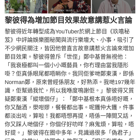
黎彼得為增加節目效果故意講惹火言論
黎彼得近年轉型成為YouTuber於網上節目《玖噏秘
笈》中評論娛樂圈秘聞與流行樂壇大、小事，吸引了
不少網民關注，皆因他曾直言故意講惹火言論來增加
節目效果。黎彼得曾斥「世侄」鄭中基曾無視他：
「我衰極都叫一個小小嘅藝員，你冇理由當我隱形
啩？佢真係眼尾都唔睄你。我同佢爹哋鄭東漢，即係
Norman鄭，原來曾經係朋友，好熟添。我哋197幾年
識，佢幫過我忙，所以我喺度鳴謝佢。」黎彼得又質
疑鄭東漢「縱壞個仔」：「鄭中基根本真係唔好嘅，
你又酗酒，澩咁嫪，餐餐都出事。呢鑊仲大鑊，件事
都淡出咗，算啦！我都唔想再提，唔係一陣間又話，
你又踩人哋個仔，你個仔好叻咩？麻鬼煩，算啦，唔
好提。」黎彼得在圈中多年，見識過很多「偽君子」