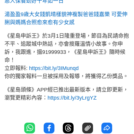
惡人保養勁好十年如一日
湯盈盈9歲大女錢凱晴樣貌神複製爸爸錢嘉樂 可愛伸
脷與媽媽合照愈來愈有少女感
《星島申訴王》於3月1日隆重登場，節目為民請命抱
不平、追蹤城中熱話，亦會搜羅溫情小故事。你申
訴，我跟進，搵91999933，《星島申訴王》隨時候
命！
立即報料:
https://bit.ly/3IMunqd
你的獨家報料一旦被採用及報導，將獲得乙份獎品。
《星島頭條》APP經已推出最新版本，請立即更新，
瀏覽更精彩內容：
https://bit.ly/3yLrgYZ