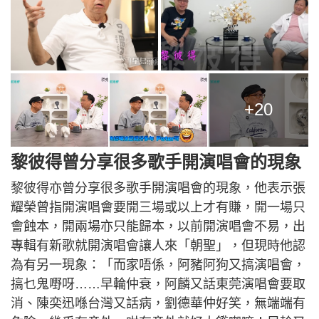
+20
黎彼得曾分享很多歌手開演唱會的現象
黎彼得亦曾分享很多歌手開演唱會的現象，他表示張
耀榮曾指開演唱會要開三場或以上才有賺，開一場只
會蝕本，開兩場亦只能歸本，以前開演唱會不易，出
專輯有新歌就開演唱會讓人來「朝聖」，但現時他認
為有另一現象：「而家唔係，阿豬阿狗又搞演唱會，
搞乜鬼嘢呀……早輪仲衰，阿麟又話東莞演唱會要取
消、陳奕迅喺台灣又話病，劉德華仲好笑，無端端有