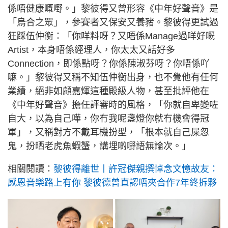
係唔健康嘅嘢。」黎彼得又曾形容《中年好聲音》是
「烏合之眾」，參賽者又保安又養豬。黎彼得更試過
狂踩伍仲衡：「你咩料呀？又唔係Manage過咩好嘅
Artist，本身唔係經理人，你太太又話好多
Connection，即係點呀？你係陳淑芬呀？你唔係吖
嘛。」黎彼得又稱不知伍仲衡出身，也不覺他有任何
業績，絕非如顧嘉煇這種殿級人物，甚至批評他在
《中年好聲音》擔任評審時的風格，「你就自卑變咗
自大，以為自己嘩，你冇我呢盞燈你就冇機會得冠
軍」，又稱對方不戴耳機扮型，「根本就自己屎忽
鬼，扮晒老虎魚蝦蟹，講埋啲嘢語無論次。」
相關閱讀：
黎彼得離世丨許冠傑親撰悼念文憶故友：
感恩音樂路上有你 黎彼德曾直認唔夾合作7年終拆夥