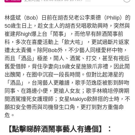
林盛斌（Bob）日前在胡杏兒老公李乘德（Philip）的
50歲生日上，趁女主人的胡杏兒唱歌助興時，突然與
崔建邦high爆上台「鬧事」，而他早有醉酒鬧事前
科，多次在喜慶活動上「飲大咗」，更試過斷片返家
遭太太責備。除阿Bob外，不少藝人同樣愛杯中物，
而且「酒品」極差，鬧人、酒駕、打交，甚至有視后
舊愛借醉，背住孕妻向19歲女星施狼爪非禮，因此鬧
出醜聞，在圈中沉寂一段長時間。但對比起港星的
「酒品」，台灣藝人更離譜，歌手范逸臣被影到醉吻
同事、在路邊小便，更搶人女友；歌手林曉培停牌期
間酒駕撞死女護理師；女星Makiyo飲醉搭的士時，不
願扣安全帶而與司機發生口角，更打到對方重傷命
危。
【點擊睇醉酒鬧事藝人有邊個】：