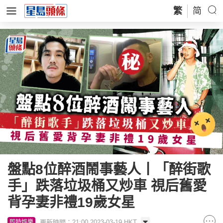
繁
简
盤點8位醉酒鬧事藝人丨「醉街歌
手」跌落垃圾桶又炒車 視后舊愛
背孕妻非禮19歲女星
更新時間：21:00 2023-03-19 HKT
即時娛樂