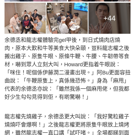
+44
余德丞和龍志權體驗完gel甲後，到日式燒肉店燒
肉，原本大歎和牛等美食大快朵頤，豈料龍志權之後
搬出雞子、原隻牛眼、原條牛鞭、牛腰、牛韌帶等食
材，嚇到眾人立刻大叫，Howard更指着牛眼說：
「咪住！呢個係伊藤潤二漫畫出現。」阿Bu更面容扭
曲說：「牛鞭原隻上，真係幾恐怖。」身為「麻甩」
代表的余德丞亦說：「雖然我係一個麻甩佬，但我都
好少生勾勾見得到佢，有啲驚嚇！」
龍志權先燒雞子，余德丞更大叫說：「我好驚粒雞子
燒燒吓會爆啊！」之後龍志權更將原隻牛眼放上燒烤
網，雖然龍志權一直口講「試吓啫。」全場都睇到面