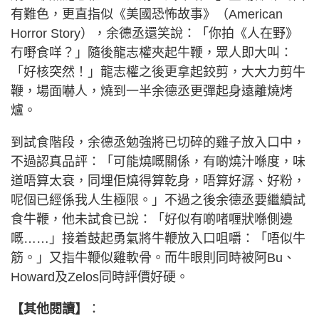
有難色，更直指似《美國恐怖故事》（American
Horror Story），余德丞還笑說：「你拍《人在野》
冇嘢食咩？」隨後龍志權夾起牛鞭，眾人即大叫：
「好核突然！」龍志權之後更拿起鉸剪，大大力剪牛
鞭，場面嚇人，燒到一半余德丞更彈起身遠離燒烤
爐。
到試食階段，余德丞勉強將已切碎的雞子放入口中，
不過認真品評：「可能燒嘅關係，有啲燒汁喺度，味
道唔算太衰，同埋佢燒得算乾身，唔算好潺、好粉，
呢個已經係我人生極限。」不過之後余德丞要繼續試
食牛鞭，他未試食已說：「好似有啲啫喱狀喺側邊
嘅……」接着鼓起勇氣將牛鞭放入口咀嚼：「唔似牛
筋。」又指牛鞭似雞軟骨。而牛眼則同時被阿Bu、
Howard及Zelos同時評價好硬。
【其他閱讀】
：