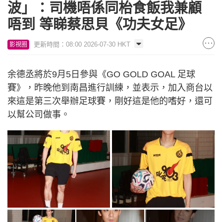
波」：司機唔係同枱食飯我兼顧
唔到 等睇蔡思貝《功夫女足》
更新時間：08:00 2026-07-30 HKT
影視圈
余德丞將於9月5日參與《GO GOLD GOAL 足球
賽》，昨晚他到南昌進行訓練，並表示，加入商台以
來這是第三次舉辦足球賽，剛好這是他的嗜好，還可
以幫公司做事。