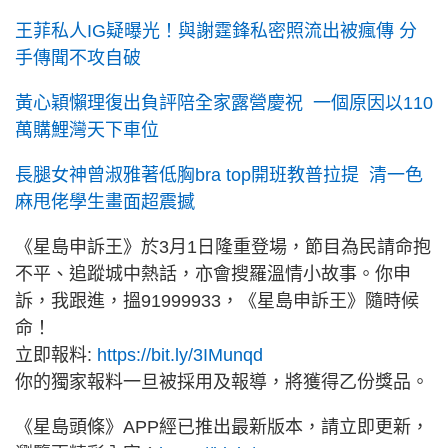
王菲私人IG疑曝光！與謝霆鋒私密照流出被瘋傳 分
手傳聞不攻自破
黃心穎懶理復出負評陪全家露營慶祝 一個原因以110
萬購鯉灣天下車位
長腿女神曾淑雅著低胸bra top開班教普拉提 清一色
麻甩佬學生畫面超震撼
《星島申訴王》於3月1日隆重登場，節目為民請命抱
不平、追蹤城中熱話，亦會搜羅溫情小故事。你申
訴，我跟進，搵91999933，《星島申訴王》隨時候
命！
立即報料:
https://bit.ly/3IMunqd
你的獨家報料一旦被採用及報導，將獲得乙份獎品。
《星島頭條》APP經已推出最新版本，請立即更新，