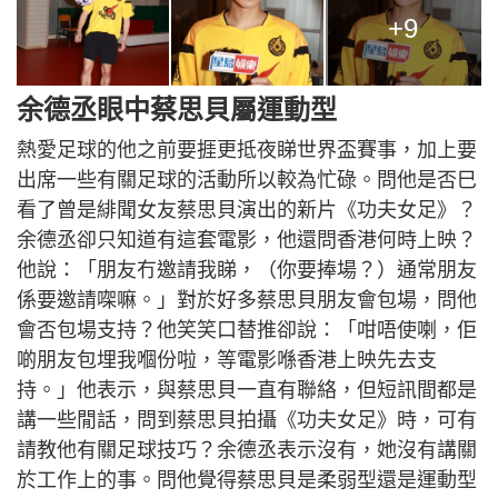
+9
余德丞眼中蔡思貝屬運動型
熱愛足球的他之前要捱更抵夜睇世界盃賽事，加上要
出席一些有關足球的活動所以較為忙碌。問他是否巳
看了曾是緋聞女友蔡思貝演出的新片《功夫女足》？
余德丞卻只知道有這套電影，他還問香港何時上映？
他說：「朋友冇邀請我睇，（你要捧場？）通常朋友
係要邀請㗎嘛。」對於好多蔡思貝朋友會包場，問他
會否包場支持？他笑笑口替推卻說：「咁唔使喇，佢
啲朋友包埋我嗰份啦，等電影喺香港上映先去支
持。」他表示，與蔡思貝一直有聯絡，但短訊間都是
講一些閒話，問到蔡思貝拍攝《功夫女足》時，可有
請教他有關足球技巧？余德丞表示沒有，她沒有講關
於工作上的事。問他覺得蔡思貝是柔弱型還是運動型