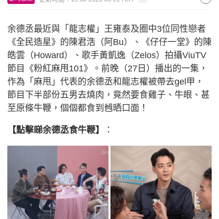
余德丞最近與「龍志權」王雍泰及圈中3位同性戀者
《全民造星》的陳君浩（阿Bu）、《仔仔一堂》的陳
皓雲（Howard）、歌手黃凱逸（Zelos）拍攝ViuTV
節目《粉紅麻甩101》。前晚（27日）播出的一集，
作為「麻甩」代表的余德丞和龍志權被帶去gel甲，
節目下半部份五男去燒肉，竟然要食雞子、牛眼、甚
至原條牛鞭，個個都食到乸晒口面！
【點擊睇余德丞食牛鞭】
：