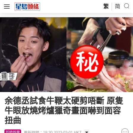
繁
简
余德丞試食牛鞭太硬剪唔斷 原隻
牛眼放燒烤爐獵奇畫面嚇到面容
扭曲
更新時間：19:30 2023-03-01 HKT
即時娛樂