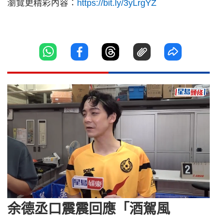
瀏覽更精彩內容：
https://bit.ly/3yLrgYZ
Loaded
:
Unmute
16.79%
余德丞口震震回應「酒駕風