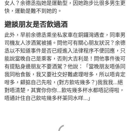
女人？余德丞指她是運動型，因她跑步比很多男生更
快，運動是難不到她的。
避談朋友是否飲過酒
此外，早前余德丞乘坐私家車在銅鑼灣遇查，同車男
司機友人涉酒駕被捕。問他可有關心朋友狀況？余德
丞以不知道事件是否已經進入法律程序不便回應，只
能說當晚自己是乘客，否則大吉利是！問他事件後可
有提點身邊朋友不要酒駕？他說：「當晚朋友唔係同
我同枱食飯，我又要社交好難處理咁多，所以唔肯定
咁多，顧掂自己先啦，(對方飲咗幾多？)我我我...絕
對唔清楚，其實你你你...飲咗幾多杯水都唔記得啦，
唔通計住自己飲咗幾多杯茶同水咩...」