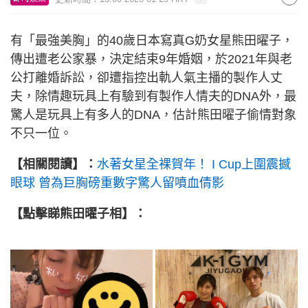
有「最強美胸」的40歲日本寫真G奶女星熊田曜子，
傳出遭老公家暴，決定結束9年婚姻，於2021年與老
公打離婚訴訟，卻遭指控出軌人氣主播的製作人丈
夫，除情趣玩具上有驗到有製作人情夫的DNA外，最
驚人是玩具上有多人的DNA，估計熊田曜子偷情對象
不只一位。
【相關閱讀】：
水著女星全裸賀年！ I Cup上圍震撼
眼球 曾為巨胸磅重數字驚人留噴血倩影
【點擊睇熊田曜子相】：