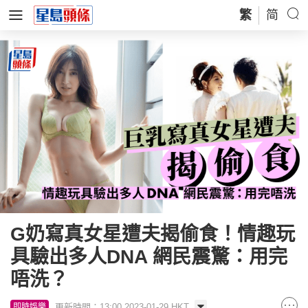
繁
简
G奶寫真女星遭夫揭偷食！情趣玩
具驗出多人DNA 網民震驚：用完
唔洗？
更新時間：13:00 2023-01-29 HKT
即時娛樂