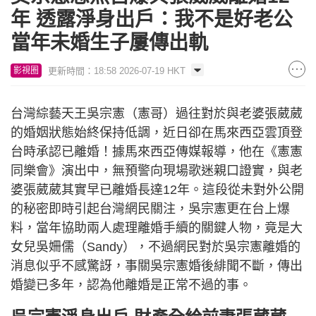
年 透露淨身出戶：我不是好老公
當年未婚生子屢傳出軌
更新時間：18:58 2026-07-19 HKT
影視圈
台灣綜藝天王吳宗憲（憲哥）過往對於與老婆張葳葳
的婚姻狀態始終保持低調，近日卻在馬來西亞雲頂登
台時承認已離婚！據馬來西亞傳媒報導，他在《憲憲
同樂會》演出中，無預警向現場歌迷親口證實，與老
婆張葳葳其實早已離婚長達12年。這段從未對外公開
的秘密即時引起台灣網民關注，吳宗憲更在台上爆
料，當年協助兩人處理離婚手續的關鍵人物，竟是大
女兒吳姍儒（Sandy），不過網民對於吳宗憲離婚的
消息似乎不感驚訝，事關吳宗憲婚後緋聞不斷，傳出
婚變已多年，認為他離婚是正常不過的事。