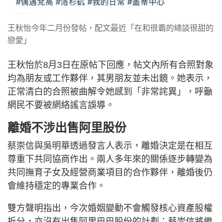
王秋怡今年二月份發帖，配文最近「在和很霸的總談很甜的
戀愛」
王秋怡於8月3日在原帖下回應，帖文內所有合照對象
均為朋友或工作夥伴，其男朋友並未出鏡。她表示，
正常清白的合照被曲解令她感到「非常詫異」，呼籲
網民不要被網絡謠言誤導。
離婚不涉出售阿里股份
蔡崇信與吳明華透過發言人表示，離婚決定是在相互
尊重下共同協商作出。兩人多年來的關係逐步轉變為
共同撫育子女及經營商業項目的合作夥伴，離婚後仍
會維持穩定的專業合作。
雙方聲明指出，今次婚姻變動不會觸發核心資產股權
拆分，亦沒有出售阿里巴巴股份的計劃；蔡崇信將繼