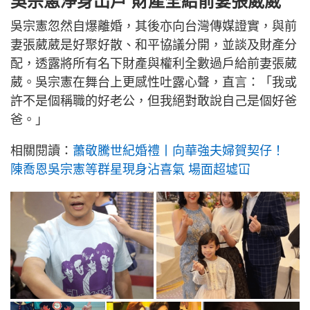
吳宗憲淨身出戶 財產全給前妻張葳葳
吳宗憲忽然自爆離婚，其後亦向台灣傳媒證實，與前
妻張葳葳是好聚好散、和平協議分開，並談及財產分
配，透露將所有名下財產與權利全數過戶給前妻張葳
葳。吳宗憲在舞台上更感性吐露心聲，直言：「我或
許不是個稱職的好老公，但我絕對敢說自己是個好爸
爸。」
相關閱讀：
蕭敬騰世紀婚禮丨向華強夫婦賀契仔！
陳喬恩吳宗憲等群星現身沾喜氣 場面超墟冚