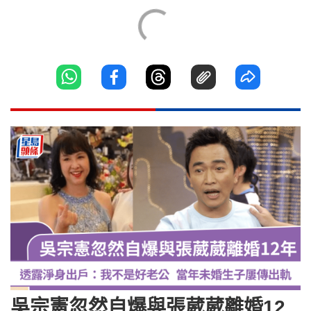
吳宗憲忽然自爆與張葳葳離婚12