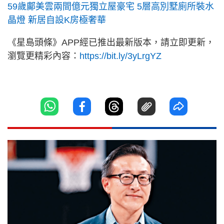
59歲鄺美雲兩間億元獨立屋豪宅 5層高別墅廁所裝水
晶燈 新居自設K房極奢華
《星島頭條》APP經已推出最新版本，請立即更新，
瀏覽更精彩內容：
https://bit.ly/3yLrgYZ