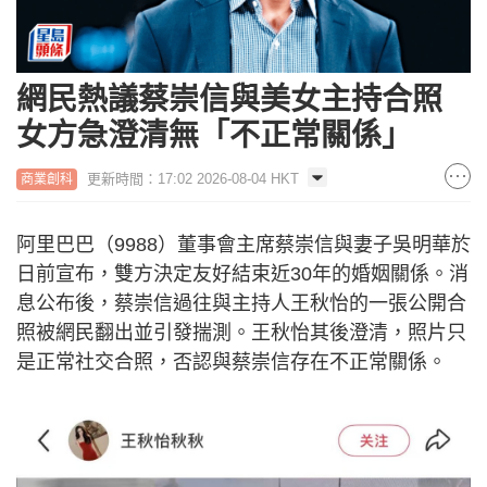
網民熱議蔡崇信與美女主持合照
女方急澄清無「不正常關係」
更新時間：17:02 2026-08-04 HKT
商業創科
阿里巴巴（9988）董事會主席蔡崇信與妻子吳明華於
日前宣布，雙方決定友好結束近30年的婚姻關係。消
息公布後，蔡崇信過往與主持人王秋怡的一張公開合
照被網民翻出並引發揣測。王秋怡其後澄清，照片只
是正常社交合照，否認與蔡崇信存在不正常關係。