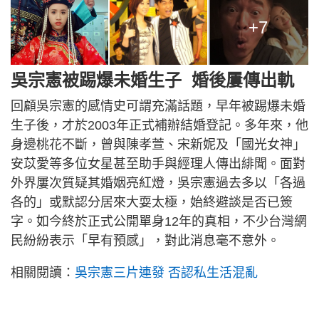
+7
吳宗憲被踢爆未婚生子 婚後屢傳出軌
回顧吳宗憲的感情史可謂充滿話題，早年被踢爆未婚
生子後，才於2003年正式補辦結婚登記。多年來，他
身邊桃花不斷，曾與陳孝萱、宋新妮及「國光女神」
安苡愛等多位女星甚至助手與經理人傳出緋聞。面對
外界屢次質疑其婚姻亮紅燈，吳宗憲過去多以「各過
各的」或默認分居來大耍太極，始終避談是否已簽
字。如今終於正式公開單身12年的真相，不少台灣網
民紛紛表示「早有預感」，對此消息毫不意外。
相關閱讀：
吳宗憲三片連發 否認私生活混亂