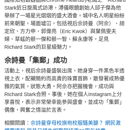
國際知名銀器品牌Chrome Hearts的老闆之一Richard
Stark近日旋風式訪港，溥儀眼鏡創始人邱子傑為他
舉辦了一場星光熠熠的盛大酒會。城中名人明星紛紛
前來朝聖，場面墟冚，包括視后佘詩曼（阿佘）、胡
定欣、方力申、郭偉亮（Eric Kwok）與葉佩雯夫
婦、草蜢的蔡一傑和蔡一智、蘇永康等，足見
Richard Stark的巨星級魅力。
佘詩曼「集郵」成功
活動上，視后佘詩曼盛裝出席，她身穿一件黑色半透
視上衣，配襯簡約而高貴的珠寶首飾，散發著成熟優
雅的氣質，狀態大勇。阿佘亦把握機會，成功與
Richard Stark合照。事後，她在個人Instagram上分
享喜悅，表示非常榮幸能參與盛會，並成功「集郵」
偶像，興奮之情溢於言表。
相關閱讀：
佘詩曼穿母校旗袍校服騷美腿？ 網民激