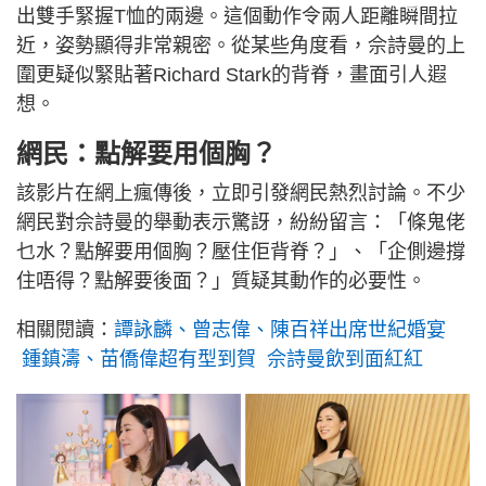
出雙手緊握T恤的兩邊。這個動作令兩人距離瞬間拉
近，姿勢顯得非常親密。從某些角度看，佘詩曼的上
圍更疑似緊貼著Richard Stark的背脊，畫面引人遐
想。
網民：點解要用個胸？
該影片在網上瘋傳後，立即引發網民熱烈討論。不少
網民對佘詩曼的舉動表示驚訝，紛紛留言：「條鬼佬
乜水？點解要用個胸？壓住佢背脊？」、「企側邊撐
住唔得？點解要後面？」質疑其動作的必要性。
相關閱讀：
譚詠麟、曾志偉、陳百祥出席世紀婚宴
鍾鎮濤、苗僑偉超有型到賀 佘詩曼飲到面紅紅