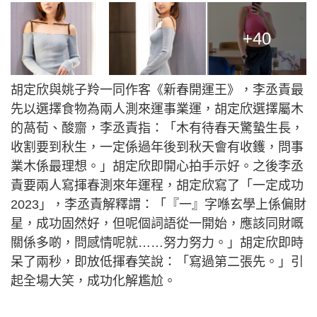
+40
胡定欣與姚子羚一同作客《新春開運王》，李丞責最
先以選擇食物為兩人測來運事業運，胡定欣選擇屬木
的萵荀、酸齋，李丞責指：「木有待春天驚蟄生長，
收割要到秋生，一定係過年後到秋天會有收鑊，問事
業木係最理想。」胡定欣即開心拍手示好。之後李丞
責要兩人寫揮春測來年運程，胡定欣寫了「一定成功
2023」，李丞責解釋謂：「『一』字喺玄學上係偏財
星，成功固然好，但呢個詞語從一開始，應該同財嘅
關係多啲，問感情呢就……努力努力。」胡定欣即時
呆了兩秒，即放低揮春笑說：「寫過第二張先。」引
起全場大笑，成功化解尷尬。