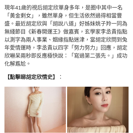
現年41歲的視后胡定欣單身多年，是圈中其中一名
「黃金剩女」，雖然單身，但生活依然過得相當豐
盛。最近胡定欣與「胡說八道」好姊妹姚子羚一同為
無綫節目《新春開運王》做嘉賓，玄學家李丞責指點
以測字為兩人事業、姻緣指點迷津，當胡定欣問到兔
年愛情運時，李丞責以四字「努力努力」回應，胡定
欣嚇呆兩秒即反應極快說：「寫過第二張先。」成功
化解尷尬。
【點擊睇胡定欣情史】
：