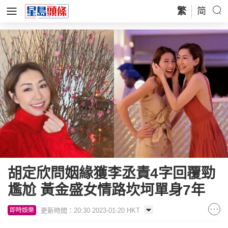
繁
简
胡定欣問姻緣獲李丞責4字回覆勁
尷尬 黃金盛女情路坎坷單身7年
更新時間：20:30 2023-01-20 HKT
即時娛樂