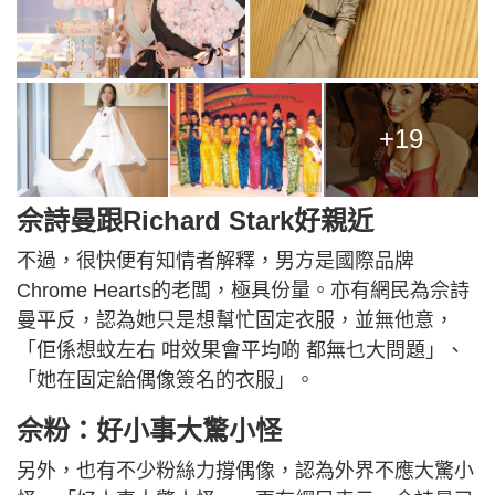
+19
佘詩曼跟Richard Stark好親近
不過，很快便有知情者解釋，男方是國際品牌
Chrome Hearts的老闆，極具份量。亦有網民為佘詩
曼平反，認為她只是想幫忙固定衣服，並無他意，
「佢係想蚊左右 咁效果會平均啲 都無乜大問題」、
「她在固定給偶像簽名的衣服」。
佘粉：好小事大驚小怪
另外，也有不少粉絲力撐偶像，認為外界不應大驚小