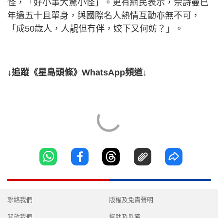
怪，「好小事大驚小怪」。更有網民表示，佘詩曼已
年過五十且單身，與國際名人熱情互動亦無不可，
「成50歲人，人靚但冇伴，姣下又何妨？」。
↓追蹤《星島頭條》WhatsApp頻道↓
聯絡我們
版權及免責聲明
關於我們
幫助及反饋