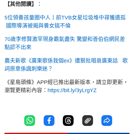
【其他閱讀】
：
5位領養孩童圈中人丨前TVB女星垃圾堆中尋獲遺孤
國際導演被揭與養女搞不倫
70歲李修賢激罕現身霸氣盡失 驚變和善伯伯網民差
點認不出來
農夫新歌《廣東歌係我個ex》遭狠批唱衰廣東話 歌
詞原意係諷刺樂迷？
《星島頭條》APP經已推出最新版本，請立即更新，
瀏覽更精彩內容：
https://bit.ly/3yLrgYZ