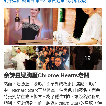
讚零違和 與昔日師生相聚賀協恩90周年校慶
+19
佘詩曼疑胸壓Chrome Hearts老闆
然而，活動上一段影片卻意外成為網民焦點。影片
中，Richard Stark正坐著為一件黑色T恤簽名，而佘
詩曼則站在他正後方。為了穩住T恤，讓簽名過程更
順利，阿佘俯身向前，越過Richard Stark的肩膀，伸