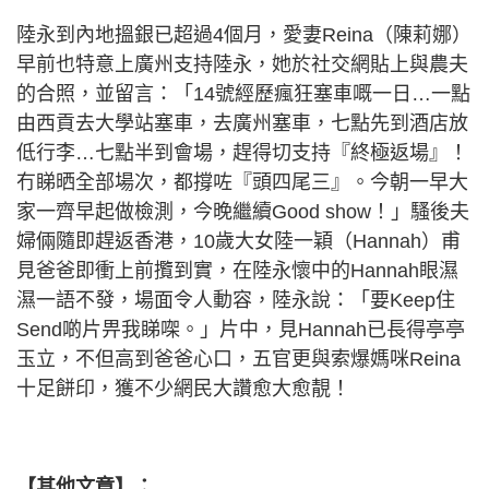
陸永到內地搵銀已超過4個月，愛妻Reina（陳莉娜）
早前也特意上廣州支持陸永，她於社交網貼上與農夫
的合照，並留言：「14號經歷瘋狂塞車嘅一日…一點
由西貢去大學站塞車，去廣州塞車，七點先到酒店放
低行李…七點半到會場，趕得切支持『終極返場』！
冇睇晒全部場次，都撐咗『頭四尾三』。今朝一早大
家一齊早起做檢測，今晚繼續Good show！」騷後夫
婦倆隨即趕返香港，10歲大女陸一穎（Hannah）甫
見爸爸即衝上前攬到實，在陸永懷中的Hannah眼濕
濕一語不發，場面令人動容，陸永說：「要Keep住
Send啲片畀我睇㗎。」片中，見Hannah已長得亭亭
玉立，不但高到爸爸心口，五官更與索爆媽咪Reina
十足餅印，獲不少網民大讚愈大愈靚！
【其他文章】：