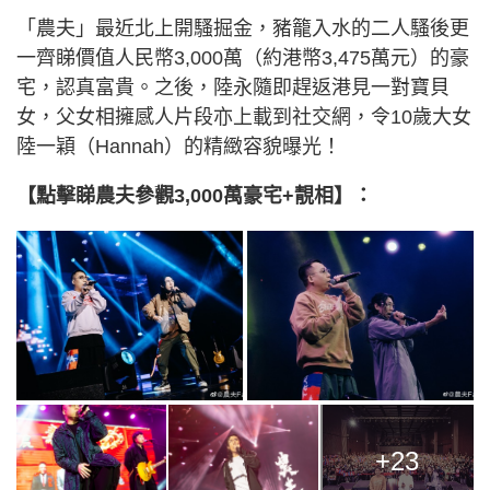
「農夫」最近北上開騷掘金，豬籠入水的二人騷後更
一齊睇價值人民幣3,000萬（約港幣3,475萬元）的豪
宅，認真富貴。之後，陸永隨即趕返港見一對寶貝
女，父女相擁感人片段亦上載到社交網，令10歲大女
陸一穎（Hannah）的精緻容貌曝光！
【點擊睇農夫參觀3,000萬豪宅+靚相】：
+23