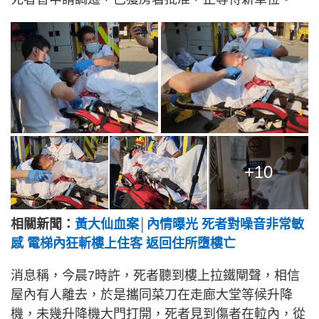
+10
相關新聞：
黃大仙血案│內情曝光 死者對噪音非常敏
感 電梯內狂斬樓上住客 返回住所墮樓亡
消息稱，今晨7時許，死者聽到樓上拉鐵閘聲，相信
屋內有人離去，於是攜同菜刀在走廊大堂等候升降
機，未幾升降機大門打開，死者見到傷者在𨋢內，從