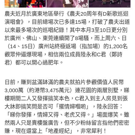
農夫近月於廣東地區舉行《農夫20周年有D新歌巡迴
演唱會》，目前總場次已多達15場，打破了農夫出道
以來最多場次的巡唱紀錄！其中本月3至10日更分別
於廣州、佛山、東莞連續開了8場騷，而上周六、日
（14、15日）廣州站終極返場（指加場）的1,200名
觀眾仲逼爆現場，相信兩位成員陸永和C君（鄭詩
君）都可以開心過肥年。
日前，賺到盆滿缽滿的農夫就拍片參觀價值人民幣
3,000萬（約港幣3,475萬元）連花園的兩層別墅，睇
樓期間二人又發揮搞笑本色，C君入到主人房見到張
大牀即搞笑問是否可「擺情婦嗰啲」，陸永回答：
「睇你發揮，情婦又得、老虎又得。」場面爆笑。雖
然兩人只是賣樓盤廣告，但不少粉絲留言指他們密密
賺，現在還當上「地產經紀」，非常犀利！