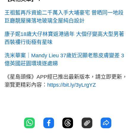
王祖藍再斥資逾二千萬入手大埔豪宅 曾晒同一地段
巨廳靚屋擁落地玻璃全屋純白設計
康子妮18歲大仔林寶返港過年 大個仔變高大型男著
西裝褸行街極有星味
洗米華案｜Mandy Lieu 37歲近況顯老態皮膚變差 3
億英國莊園環境逐處睇
《星島頭條》APP經已推出最新版本，請立即更新，
瀏覽更精彩內容：
https://bit.ly/3yLrgYZ