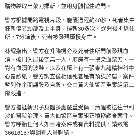
購物袋取出菜刀揮斬，並用身體擋住𨋢門。
警方根據閉路電視片段，施襲過程約40秒，死者集中
狂斬傷者頭部及上半身，揮斬30多次。逞兇後折返住
所，7分鐘後，死者被發現墮樓身亡。
林耀指出，警方在升降機旁及死者住所門前發現血
漬，破門入屋後空無一人，廚房有一把染血菜刀、一
對有血漬的波鞋，以及在檯上有一張東九龍精神科中
心覆診紙，警方調查後相信死者是有預謀施襲，案件
暫列作企圖謀殺及自殺，交由黃大仙警區重案組第二
隊跟進。
警方指捱斬男子身體多處嚴重受傷，清醒被送往伊利
沙伯醫院治理。黃大仙警區重案組正積極調查案件。
警方呼籲任何人如目睹案件或有資料提供，請致電
36616157與調查人員聯絡。