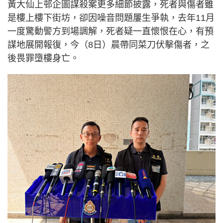
黃大仙上邨企圖謀殺案更多細節披露，死者與傷者雖
是樓上樓下街坊，卻因噪音問題屢生爭執，去年11月
一度驚動警方到場調解，死者疑一直懷恨在心，有預
謀地展開報復，今（8日）晨帶同菜刀伏擊傷者，之
後畏罪墮樓身亡。