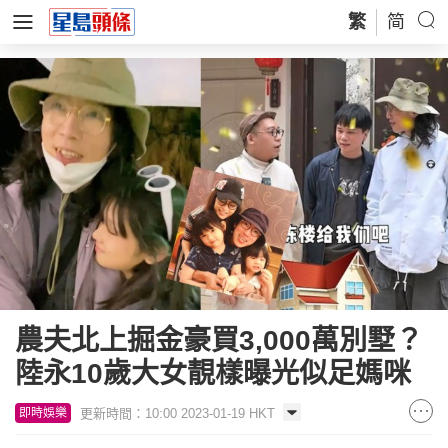
繁
简
農夫北上掘金豪買3,000萬別墅？
陸永10歲大女靚樣曝光似足媽咪
更新時間：10:00 2023-01-19 HKT
即時娛樂