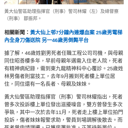
黃大仙警區助理指揮官（刑事）警司林耀（左）及總督察
（刑事） 鄒振邦。
相關新聞：
黃大仙上邨7分鐘內連爆血案 25歲男電梯
內全身刀傷送院 另一46歲男倒斃平台
據了解，46歲姓劉男死者任職工程公司司機，與母親
同住昭善樓多年，早前母親年邁需入住老人院，死者
有精神病紀錄，需到東九龍精神科中心覆診。25歲姓
林男傷者則當技工，去年9月搬到死者樓上單位居
住，同住還有一名長者、母親及妹妹。
黃大仙警區助理指揮官（刑事）警司林耀指出，死者
曾多次投訴樓上單位發出滋擾噪音，雙方曾發生多次
爭執，其中一次於去年11月，死者走上樓上單位拍門
投訴，傷者妹妹報警求助，警員到場調解後散去。而
死者曾申請調遷，已獲房署批准，正等待新單位。