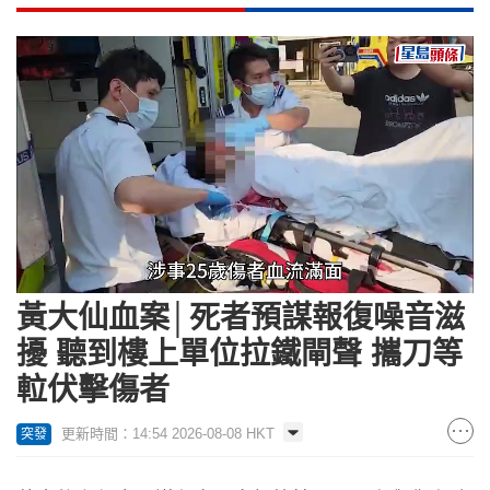
Loaded
:
Unmute
24.71%
黃大仙血案│死者預謀報復噪音滋
擾 聽到樓上單位拉鐵閘聲 攜刀等
𨋢伏擊傷者
更新時間：14:54 2026-08-08 HKT
突發