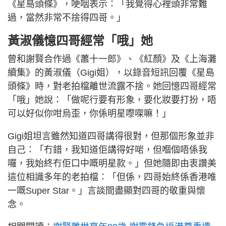
《星島頭條》，哽咽表示：「我覺得心裡頭非常難
過，當然非常不捨得四哥。」
黃淑儀憶四哥經常「哦」她
曾和謝賢合作過《蕭十一郎》、《紅顏》及《上海灘
續集》的黃淑儀（Gigi姐），以錄音短訊回覆《星島
頭條》時，對老拍檔離世流露不捨。她回憶四哥經常
「哦」她說：「做呢行要有形象，要化妝要打扮，唔
可以好似你咁烏歪，你係明星嚟㗎嘛！」
Gigi姐坦言雖然知道四哥講得很對，但那個形象並非
自己：「冇錯，我知道佢講得好啱，但嗰個唔係我
囉，我始終冇佢口中嘅明星款。」但她隨即由衷讚美
這位相識多年的老拍檔：「但係，四哥始終係香港唯
一嘅Super Star。」言談間盡顯對四哥的敬重與懷
念。