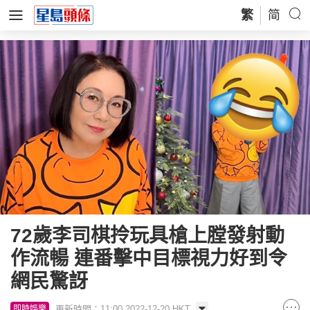
繁
简
72歲李司棋拎玩具槍上膛發射動
作流暢 連番擊中目標視力好到令
網民驚訝
更新時間：11:00 2022-12-20 HKT
即時娛樂