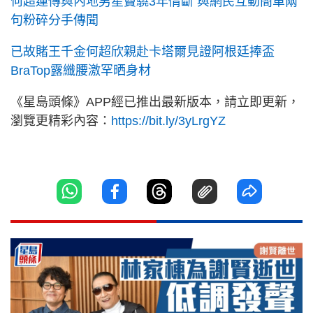
何超蓮傳與內地男星竇驍3年情斷 與網民互動簡單兩
句粉碎分手傳聞
已故賭王千金何超欣親赴卡塔爾見證阿根廷捧盃
BraTop露纖腰激罕晒身材
《星島頭條》APP經已推出最新版本，請立即更新，
瀏覽更精彩內容：
https://bit.ly/3yLrgYZ