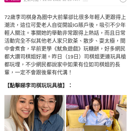
72歲李司棋身為圈中大前輩卻比很多年輕人更跟得上
潮流，這位可愛老人自從開設IG賬戶後，吸引不少年
輕人關注。事關她的舉動非常跟得上熱話，而且日常
活動完全不似其他老人家只飲茶、散步、耍太極，間
中會煮食，早前更學《魷魚遊戲》玩糖餅，好多網民
都大讚司棋姐好潮。昨日（19日）司棋姐更連玩具槍
都玩埋，不少網民都說家中如果有位如司棋姐的長
輩，一定不會跟後輩有代溝！
【點擊睇李司棋玩玩具槍】：