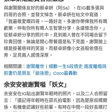
與謝賢關係友好的蔡卓妍（阿Sa），在IG載多張與
四哥的合照，並發文悼念。蔡卓妍在帖文中寫道：
「我最敬愛嘅四哥，一路好走。多謝你帶俾我所有嘅
歡樂，仲有你所有嘅人生智慧分享，永遠懷念你。」
從蔡卓妍分享的照片中，見到兩人曾在不同場合留下
珍貴回憶，無論是開心聚餐還是私下見面，謝賢臉上
總是掛著慈祥的笑容。而蔡卓妍像小女孩般依偎在
旁，足見兩人感情深厚。
相關閱讀：
謝賢離世丨細數一生5段情史 兩度離婚與
前妻仍是朋友「爺孫戀」Coco最轟動
余安安被謝賢嗌「妖女」
余安安在IG貼出謝賢年輕時的照片，以及二人合照留
言：「還記得年輕時在邵氏拍電影，因為楚原叔嘅關
係，有機會認識好些前輩。有時在中間一段好長嘅打