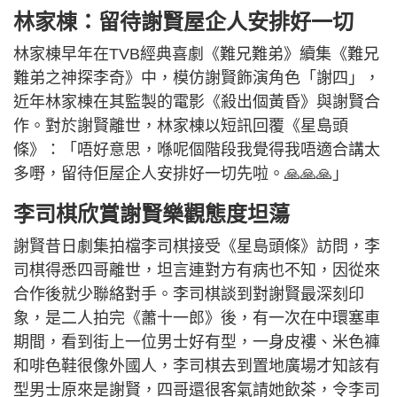
林家棟：
留待謝賢屋企人安排好一切
林家棟早年在TVB經典喜劇《難兄難弟》續集《難兄
難弟之神探李奇》中，模仿謝賢飾演角色「謝四」，
近年林家棟在其監製的電影《殺出個黃昏》與謝賢合
作。對於謝賢離世，林家棟以短訊回覆《星島頭
條》：「唔好意思，喺呢個階段我覺得我唔適合講太
多嘢，留待佢屋企人安排好一切先啦。🙏🙏🙏」
李司棋欣賞謝賢樂觀態度坦蕩
謝賢昔日劇集拍檔李司棋接受《星島頭條》訪問，李
司棋得悉四哥離世，坦言連對方有病也不知，因從來
合作後就少聯絡對手。李司棋談到對謝賢最深刻印
象，是二人拍完《蕭十一郎》後，有一次在中環塞車
期間，看到街上一位男士好有型，一身皮褸、米色褲
和啡色鞋很像外國人，李司棋去到置地廣場才知該有
型男士原來是謝賢，四哥還很客氣請她飲茶，令李司