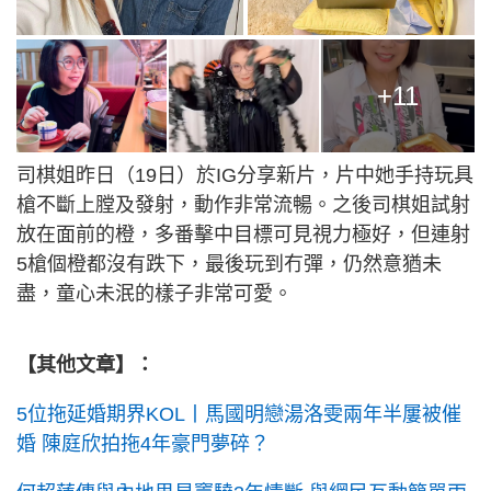
+11
司棋姐昨日（19日）於IG分享新片，片中她手持玩具
槍不斷上膛及發射，動作非常流暢。之後司棋姐試射
放在面前的橙，多番擊中目標可見視力極好，但連射
5槍個橙都沒有跌下，最後玩到冇彈，仍然意猶未
盡，童心未泯的樣子非常可愛。
【其他文章】：
5位拖延婚期界KOL丨馬國明戀湯洛雯兩年半屢被催
婚 陳庭欣拍拖4年豪門夢碎？