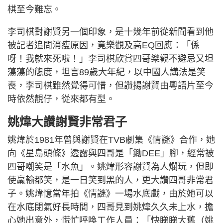
棋至今難忘。
李司棋對謝賢另一個印象，是十幾年前從新聞看到他
被記者追問消瘦原因，竟樂觀及高EQ回應：「係
呀！我就來死啦！」李司棋欣賞四哥樂觀不避忌又坦
蕩蕩的態度，坦言89歲大年紀，以中國人講法是笑
喪，李司棋雖然覺得可惜，但讚揚謝賢由粵語片至今
時依然靚仔，從來都有型。
姚煒大讚謝賢非常君子
姚煒於1981年曾與謝賢在TVB劇集《情謎》合作，她
向《星島頭條》透露與四哥是「鋤DEE」腳，經常被
四哥嘲笑是「水魚」。姚煒形容謝賢為人爛玩，但即
使羸輸都笑，是一日笑到黑的人，更大讚四哥非常君
子。姚煒憶當年拍《情謎》一場水底戲，由於她可以
在水底閉氣好長時間，四哥見到姚煒久久未上水，擔
心她出意外，慌忙呼喚工作人員：「快睇睇大舊（姚