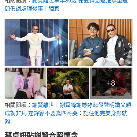
相關閱讀：
謝賢離世享年89歲 謝霆鋒急返港尊重遺
願低調處理後事丨獨家
+8
相關閱讀：
謝賢離世｜謝霆鋒謝婷婷悲發聲明讚父親
成就非凡 霆鋒籲不要為四哥哭：記住他完美身影就
夠
蔡卓妍貼
謝賢
合照懷念