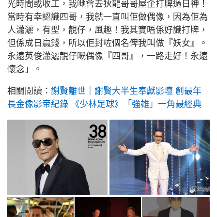
光時間或收工，我哋會去狄龍哥哥屋企打牌過日神！
當時有幸認識四哥，我就一直叫佢做偶像，因為佢為
人瀟灑，有型，靚仔，風趣！我其實唔係好識打牌，
但係成日贏錢，所以佢封咗個名俾我叫做『妖女』。
永遠英俊瀟灑靚仔嘅偶像『四哥』，一路走好！永遠
懷念」。
相關閱讀：
謝賢離世｜謝賢大半生奉獻影壇 創最年
長金像影帝紀錄 《少林足球》「強雄」一角最經典