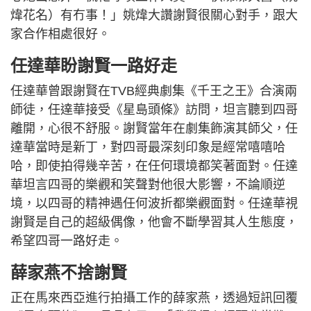
煒花名）有冇事！」姚煒大讚謝賢很關心對手，跟大
家合作相處很好。
任達華盼謝賢一路好走
任達華曾跟謝賢在TVB經典劇集《千王之王》合演兩
師徒，任達華接受《星島頭條》訪問，坦言聽到四哥
離開，心很不舒服。謝賢當年在劇集飾演其師父，任
達華當時是新丁，對四哥最深刻印象是經常嘻嘻哈
哈，即使拍得幾辛苦，在任何環境都笑著面對。任達
華坦言四哥的樂觀和笑聲對他很大影響，不論順逆
境，以四哥的精神遇任何波折都樂觀面對。任達華視
謝賢是自己的超級偶像，他會不斷學習其人生態度，
希望四哥一路好走。
薛家燕不捨謝賢
正在馬來西亞進行拍攝工作的薛家燕，透過短訊回覆