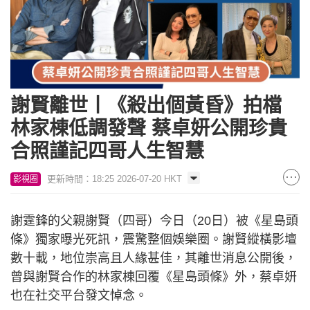
謝賢離世丨《殺出個黃昏》拍檔
林家棟低調發聲 蔡卓妍公開珍貴
合照謹記四哥人生智慧
更新時間：18:25 2026-07-20 HKT
影視圈
謝霆鋒的父親謝賢（四哥）今日（20日）被《星島頭
條》獨家曝光死訊，震驚整個娛樂圈。謝賢縱橫影壇
數十載，地位崇高且人緣甚佳，其離世消息公開後，
曾與謝賢合作的林家棟回覆《星島頭條》外，蔡卓妍
也在社交平台發文悼念。