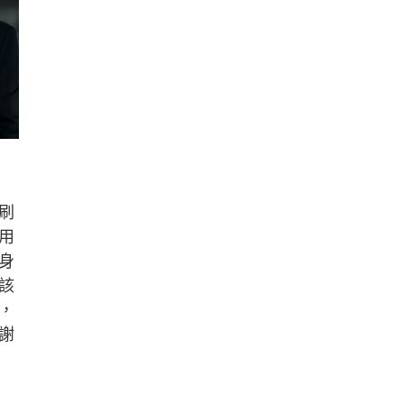
刷
用
身
該
，
謝