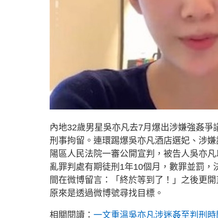
內地32歲男星吳亦凡去7月爆出涉嫌強姦
刑事拘留。連環踢爆吳亦凡酒店選妃、涉嫌
陽區人民法院一審公開宣判，被告人吳亦凡
亂罪判處有期徒刑1年10個月，數罪並罰，
間在微博留言：「終於等到了！」之後更開
原來是透過微博號尋找目標。
相關閱讀：
一文重溫吳亦凡涉迷姦至判刑時