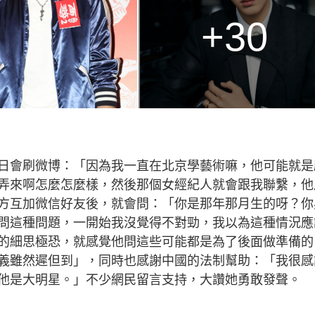
+30
日會刷微博：「因為我一直在北京學藝術嘛，他可能就是
弄來啊怎麼怎麼樣，然後那個女經紀人就會跟我聯繫，他
方互加微信好友後，就會問：「你是那年那月生的呀？你
問這種問題，一開始我沒覺得不對勁，我以為這種情況應
的細思極恐，就感覺他問這些可能都是為了後面做準備的
義雖然遲但到」，同時也感謝中國的法制幫助：「我很感
他是大明星。」不少網民留言支持，大讚她勇敢發聲。