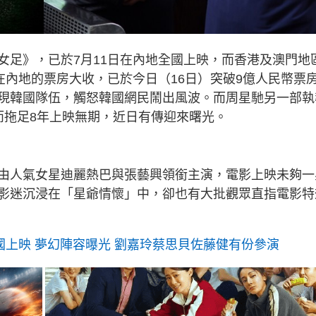
女足》，已於7月11日在內地全國上映，而香港及澳門地
在內地的票房大收，已於今日（16日）突破9億人民幣票
現韓國隊伍，觸怒韓國網民鬧出風波。而周星馳另一部執
而拖足8年上映無期，近日有傳迎來曙光。
由人氣女星迪麗熱巴與張藝興領銜主演，電影上映未夠一
影迷沉浸在「星爺情懷」中，卻也有大批觀眾直指電影特
國上映 夢幻陣容曝光 劉嘉玲蔡思貝佐藤健有份參演