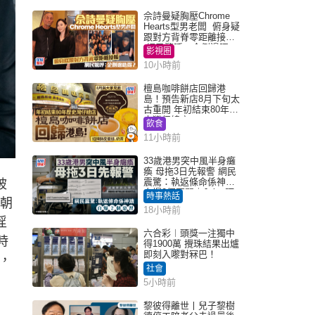
佘詩曼疑胸壓Chrome
Hearts型男老闆 俯身疑
跟對方背脊零距離接觸
網民驚呼：企側邊唔
影視圈
得？
10小時前
檀島咖啡餅店回歸港
島！預告新店8月下旬太
古重開 年初結束80年歷
史灣仔總店
飲食
11小時前
33歲港男突中風半身癱
瘓 母拖3日先報警 網民
震驚：執返條命係神蹟
被
自爆2個惡習｜Juicy叮
時事熱話
市朝
18小時前
淫
六合彩︱頭獎一注獨中
時
得1900萬 攪珠結果出爐
即刻入嚟對冧巴！
，
社會
5小時前
黎彼得離世丨兒子黎樹