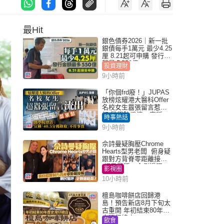
最Hit
銀色債券2026｜新一批
銀債每手1萬元 最少4.25
厘 8.21起可申購 發行金
額最多550億
投資理財
9小時前
「你個frd廢！」JUPAS
放榜炫耀港大醫科Offer
名校女生囂張留言惹眾
怒 醫學院澄清：宣稱
時事熱話
「40.5分獲錄取」不符事
9小時前
實｜Juicy叮
佘詩曼疑胸壓Chrome
Hearts型男老闆 俯身疑
跟對方背脊零距離接觸
網民驚呼：企側邊唔
影視圈
得？
10小時前
檀島咖啡餅店回歸港
島！預告新店8月下旬太
古重開 年初結束80年歷
史灣仔總店
飲食