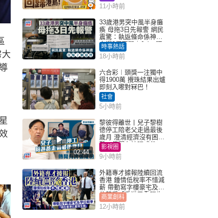
11小時前
33歲港男突中風半身癱
瘓 母拖3日先報警 網民
震驚：執返條命係神蹟
區
自爆2個惡習｜Juicy叮
時事熱話
房大
18小時前
導
六合彩︱頭獎一注獨中
得1900萬 攪珠結果出爐
即刻入嚟對冧巴！
社會
5小時前
星
黎彼得離世丨兒子黎樹
德停工陪老父走過最後
效
歲月 澄清經濟沒有困
難：傳聞有誇張成份
影視圈
02:44
9小時前
外籍專才據報陸續回流
香港 鍾情低稅率不惜減
薪 帶動寫字樓豪宅及學
位競爭「香港已重現生
商業創科
機」
12小時前