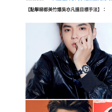
【點擊睇都美竹爆吳亦凡搵目標手法】：