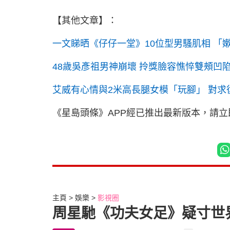
【其他文章】：
一文睇晒《仔仔一堂》10位型男騷肌相 「嫰
48歲吳彥祖男神崩壞 拎獎臉容憔悴雙頰凹
艾威有心情與2米高長腿女模「玩腳」 對
《星島頭條》APP經已推出最新版本，請
主頁
娛樂
影視圈
周星馳《功夫女足》疑寸世