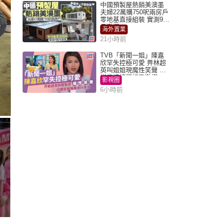
中國預製屋熱銷美澳墨
夫婦22萬購750呎兩房戶
零地基直接組裝 實測9個
月激讚
海外置業
21小時前
TVB「新聞一姐」陳嘉
欣罕失控極可愛 畀林超
英叫姐姐現魔性笑聲 自
嘲是姨姨獲網民激讚
影視圈
6小時前