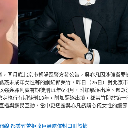
爭議，同月底北京市朝陽區警方發公告，吳亦凡因涉強姦罪
誘姦未成年女性等的網紅都美竹，昨日（25日）對北京
以強姦罪判處有期徒刑11年6個月，附加驅逐出境、聚眾
決定執行有期徒刑13年，附加驅逐出境，都美竹即於第一
直播與網民互動，當中更透露吳亦凡誘騙心儀女性的細節
間線 都美竹曾拒收巨額賠償封口刪證據