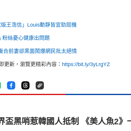
版王浩信」Louis動靜皆宜勁屈機
陷 粉絲憂心健康出問題
求復合前妻卻黑面鬧爆網民批太絕情
立即更新，瀏覽更精彩內容：
https://bit.ly/3yLrgYZ
界盃黑哨惹韓國人抵制 《美人魚2》