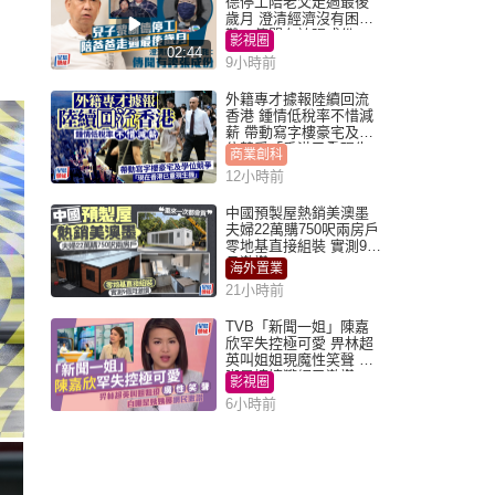
德停工陪老父走過最後
歲月 澄清經濟沒有困
難：傳聞有誇張成份
影視圈
02:44
9小時前
外籍專才據報陸續回流
香港 鍾情低稅率不惜減
薪 帶動寫字樓豪宅及學
位競爭「香港已重現生
商業創科
機」
12小時前
中國預製屋熱銷美澳墨
夫婦22萬購750呎兩房戶
零地基直接組裝 實測9個
月激讚
海外置業
21小時前
TVB「新聞一姐」陳嘉
欣罕失控極可愛 畀林超
英叫姐姐現魔性笑聲 自
嘲是姨姨獲網民激讚
影視圈
6小時前