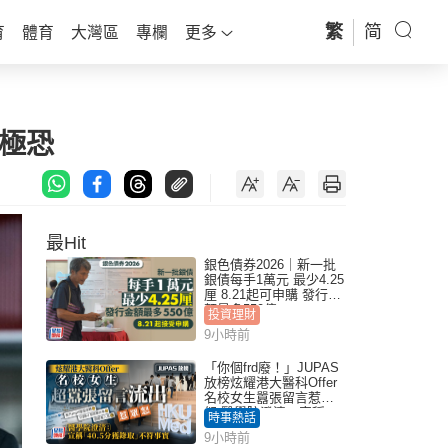
繁
简
育
體育
大灣區
專欄
更多
極恐
最Hit
銀色債券2026｜新一批
銀債每手1萬元 最少4.25
厘 8.21起可申購 發行金
額最多550億
投資理財
9小時前
「你個frd廢！」JUPAS
放榜炫耀港大醫科Offer
名校女生囂張留言惹眾
怒 醫學院澄清：宣稱
時事熱話
「40.5分獲錄取」不符事
9小時前
實｜Juicy叮