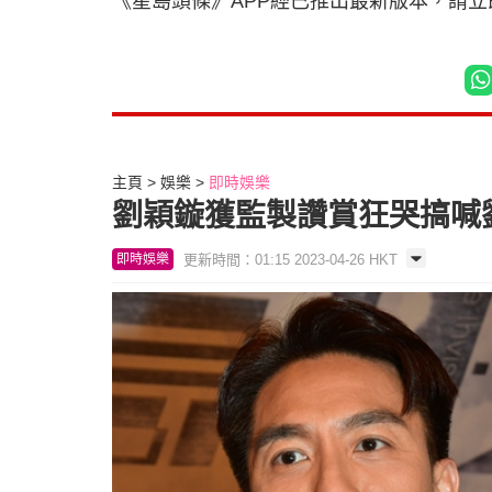
《星島頭條》APP經已推出最新版本，請
主頁
娛樂
即時娛樂
劉穎鏇獲監製讚賞狂哭搞喊
更新時間：01:15 2023-04-26 HKT
即時娛樂