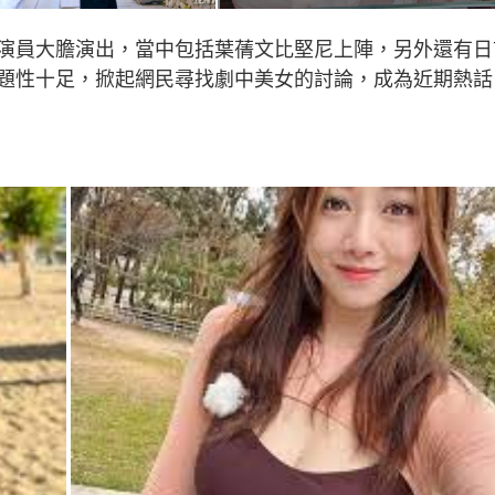
演員大膽演出，當中包括葉蒨文比堅尼上陣，另外還有日
題性十足，掀起網民尋找劇中美女的討論，成為近期熱話