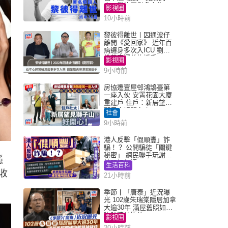
人」與許冠傑多合作
影視圈
10小時前
黎彼得離世丨因通波仔
離開《愛回家》 近年百
病纏身多次入ICU 劉鑾
雄黃宗澤曾施援手
影視圈
9小時前
房協遷置屋邨鴻鵠臺第
一座入伙 安置花園大廈
重建戶 住戶：新居望見
獅子山好開心！
社會
9小時前
港人反擊「假順豐」詐
騙！？ 公開騙徒「關鍵
秘密」 網民聯手玩謝：
隱
練習緬甸語
生活百科
收
21小時前
季節丨「唐泰」近況曝
光 102歲朱瑞棠隱居加拿
大逾30年 滿屋舊照如博
物館精神極佳
影視圈
20小時前