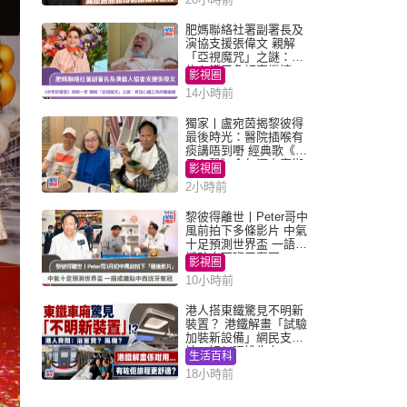
肥媽聯絡社署副署長及
演協支援張偉文 親解
「亞視魔咒」之謎：有
信心鐵三角評審繼續
影視圈
14小時前
獨家丨盧宛茵揭黎彼得
最後時光：醫院插喉有
痰講唔到嘢 經典歌《浪
子心聲》金句源自廟街
影視圈
睇相佬
2小時前
黎彼得離世丨Peter哥中
風前拍下多條影片 中氣
十足預測世界盃 一語成
讖貼中西班牙奪冠
影視圈
10小時前
港人搭東鐵驚見不明新
裝置？ 港鐵解畫「試驗
加裝新設備」網民支
持：好似呢排先有
生活百科
18小時前