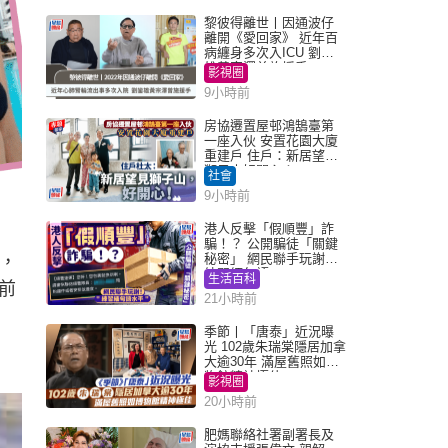
黎彼得離世丨因通波仔
離開《愛回家》 近年百
病纏身多次入ICU 劉鑾
雄黃宗澤曾施援手
影視圈
9小時前
房協遷置屋邨鴻鵠臺第
一座入伙 安置花園大廈
重建戶 住戶：新居望見
獅子山好開心！
社會
9小時前
港人反擊「假順豐」詐
騙！？ 公開騙徒「關鍵
秘密」 網民聯手玩謝：
，
練習緬甸語
生活百科
前
21小時前
季節丨「唐泰」近況曝
光 102歲朱瑞棠隱居加拿
大逾30年 滿屋舊照如博
物館精神極佳
影視圈
20小時前
肥媽聯絡社署副署長及