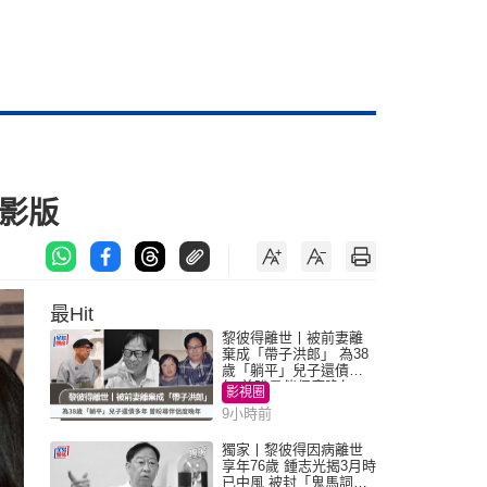
影版
最Hit
黎彼得離世丨被前妻離
棄成「帶子洪郎」 為38
歲「躺平」兒子還債多
年 曾盼尋伴侶度晚年
影視圈
9小時前
獨家丨黎彼得因病離世
享年76歲 鍾志光揭3月時
已中風 被封「鬼馬詞