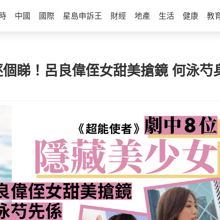
時
中國
國際
星島申訴王
財經
地產
生活
健康
教
逐個睇！呂良偉侄女甜美搶鏡 何泳芍