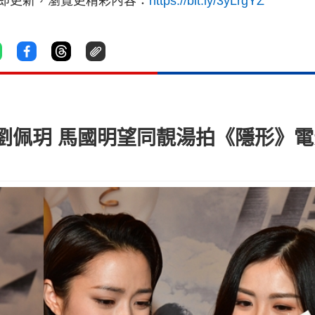
立即更新，瀏覽更精彩內容：
https://bit.ly/3yLrgYZ
劉佩玥 馬國明望同靚湯拍《隱形》電