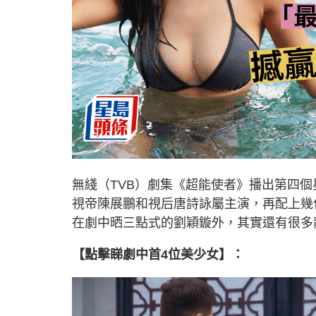
無綫（TVB）劇集《超能使者》播出第四個
視帝陳展鵬和視后唐詩詠屬主演，再配上幾
在劇中晒三點式的劉穎鏇外，其實還有很多
【點擊睇劇中首4位美少女】：