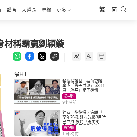
繁
简
育
體育
大灣區
專欄
更多
身材稱霸贏劉穎鏇
最Hit
黎彼得離世丨被前妻離
棄成「帶子洪郎」 為38
歲「躺平」兒子還債多
年 曾盼尋伴侶度晚年
影視圈
9小時前
獨家丨黎彼得因病離世
享年76歲 鍾志光揭3月時
已中風 被封「鬼馬詞
人」與許冠傑多合作
影視圈
10小時前