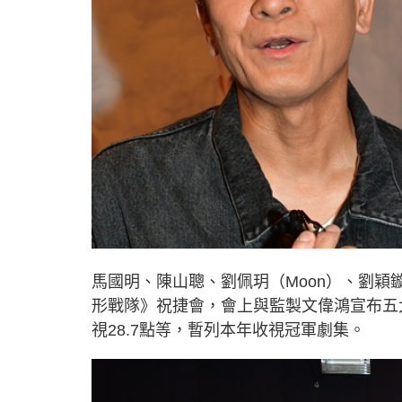
馬國明、陳山聰、劉佩玥（Moon）、劉穎鏇
形戰隊》祝捷會，會上與監製文偉鴻宣布五大
視28.7點等，暫列本年收視冠軍劇集。