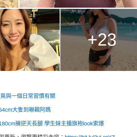
+23
相竟與一個日常習慣有關
近54cm大隻到嚇親阿媽
0cm擁逆天長腿 學生妹主播旗袍look索爆