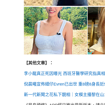
【其他文章】：
李小龍真正死因曝光 西班牙醫學研究指真
倪晨曦宣佈細仔Evren已出世 重8磅8身長
新一代新聞之花私下靚相｜女模主播黎在山18