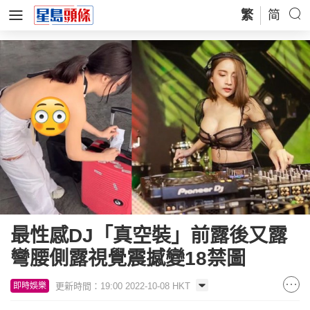
繁
简
最性感DJ「真空裝」前露後又露
彎腰側露視覺震撼變18禁圖
更新時間：19:00 2022-10-08 HKT
即時娛樂