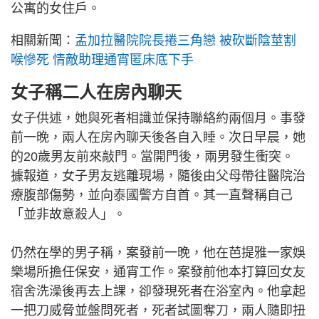
公寓的女住戶。
相關新聞：
孟加拉醫院院長捲三角戀 被砍斷陰莖割
喉慘死 情敵助理通宵匿床底下手
女子稱二人在房內聊天
女子供述，她與死者相識並保持聯絡約兩個月。事發
前一晚，兩人在房內聊天後各自入睡。次日早晨，她
的20歲男友前來敲門。當開門後，兩男發生衝突。
據報道，女子男友逃離現場，隨後由父母帶往醫院治
療腹部傷勢，並向泰國警方自首。其一直聲稱自己
「並非故意殺人」。
仍然在學的男子稱，案發前一晚，他在芭提雅一家娛
樂場所擔任保安，通宵工作。案發前他本打算回女友
宿舍洗澡後再去上課，卻發現死者在浴室內。他拿起
一把刀威脅並盤問死者，死者試圖奪刀，兩人隨即扭