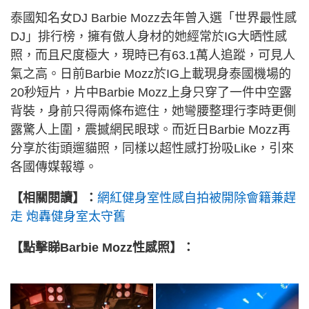
泰國知名女DJ Barbie Mozz去年曾入選「世界最性感
DJ」排行榜，擁有傲人身材的她經常於IG大晒性感
照，而且尺度極大，現時已有63.1萬人追蹤，可見人
氣之高。日前Barbie Mozz於IG上載現身泰國機場的
20秒短片，片中Barbie Mozz上身只穿了一件中空露
背裝，身前只得兩條布遮住，她彎腰整理行李時更側
露驚人上圍，震撼網民眼球。而近日Barbie Mozz再
分享於街頭遛貓照，同樣以超性感打扮吸Like，引來
各國傳媒報導。
【相關閱讀】：
網紅健身室性感自拍被開除會籍兼趕
走 炮轟健身室太守舊
【點擊睇Barbie Mozz性感照】：