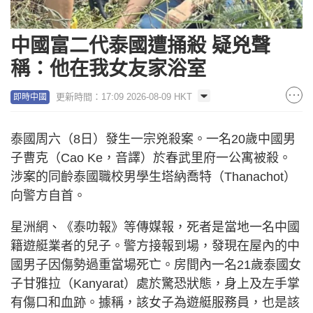
中國富二代泰國遭捅殺 疑兇聲
稱：他在我女友家浴室
更新時間：17:09 2026-08-09 HKT
即時中國
泰國周六（8日）發生一宗兇殺案。一名20歲中國男
子曹克（Cao Ke，音譯）於春武里府一公寓被殺。
涉案的同齡泰國職校男學生塔納喬特（Thanachot）
向警方自首。
星洲網、《泰叻報》等傳媒報，死者是當地一名中國
籍遊艇業者的兒子。警方接報到場，發現在屋內的中
國男子因傷勢過重當場死亡。房間內一名21歲泰國女
子甘雅拉（Kanyarat）處於驚恐狀態，身上及左手掌
有傷口和血跡。據稱，該女子為遊艇服務員，也是該