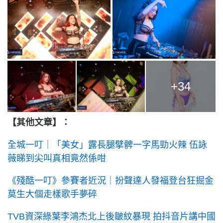
+34
【其他文章】：
全城一叮｜「美女」露長腿擘髀一字馬勁火辣 伍詠
薇睇到尖叫真相竟然係咁
《殘酷一叮》參賽者近況｜扮聲達人發福登台狂掘金
莫生大個走樣歌手夢碎
TVB資深綠葉李鴻杰北上後皺紋暴現 拍抖音片講中國