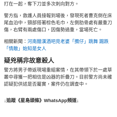
打在一起，奪下刀並多次刺向對方。
警方指，救護人員接報到場後，發現死者曹克倒在床
尾血泊中，頸部搭著棕色毛巾，左側肋骨處有嚴重刀
傷，右臂有兩處傷口，因傷勢過重，當場死亡。
相關新聞：
河南醋漢酒吧見老婆「攬仔」跳舞 踢跌
「情敵」始知是女人
疑兇稱非故意殺人
警方將男子帶返現場重組案情，在其帶領下於一處草
叢中尋獲一把相信是凶器的折疊刀。目前警方尚未確
認疑犯供述是否屬實，案件仍在調查中。
↓追蹤《星島頭條》WhatsApp頻道↓