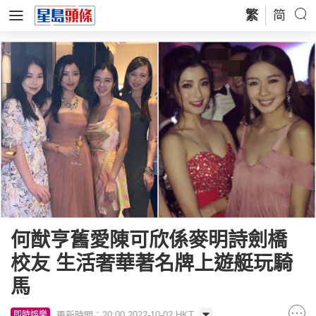
繁
简
何猷亨舊愛陳可欣係麥明詩劍橋
校友 生活奢華著名牌上遊艇玩騎
馬
更新時間：20:00 2022-10-02 HKT
即時娛樂