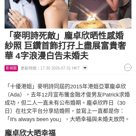
「麥明詩死敵」龐卓欣晒性感婚
紗照 巨鑽首飾打孖上盡展富貴奢
華 4字浪漫白告未婚夫
更新時間：17:30 2026-07-31 HKT
影視圈
「十優港姐」麥明詩同屆的2015年港姐亞軍龐卓欣
（Ada），去年12月宣布獲金融才俊男友Patrick求婚
成功，但二人一直未有公布婚期。龐卓欣昨日（30
日）在社文平台分享結婚照，並寫上一直都是你：
「It's always been you」，大晒幸福與未婚夫放閃。
龐卓欣大晒幸福