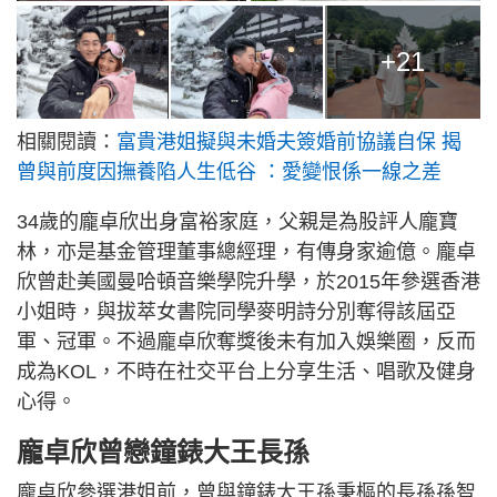
+21
相關閱讀：
富貴港姐擬與未婚夫簽婚前協議自保 揭
曾與前度因撫養陷人生低谷 ：愛變恨係一線之差
34歲的龐卓欣出身富裕家庭，父親是為股評人龐寶
林，亦是基金管理董事總經理，有傳身家逾億。龐卓
欣曾赴美國曼哈頓音樂學院升學，於2015年參選香港
小姐時，與拔萃女書院同學麥明詩分別奪得該屆亞
軍、冠軍。不過龐卓欣奪獎後未有加入娛樂圈，反而
成為KOL，不時在社交平台上分享生活、唱歌及健身
心得。
龐卓欣曾戀鐘錶大王長孫
龐卓欣參選港姐前，曾與鐘錶大王孫秉樞的長孫孫智