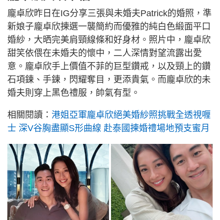
龐卓欣昨日在IG分享三張與未婚夫Patrick的婚照，準
新娘子龐卓欣揀選一襲簡約而優雅的純白色緞面平口
婚紗，大晒完美肩頸線條和好身材。照片中，龐卓欣
甜笑依偎在未婚夫的懷中，二人深情對望流露出愛
意。龐卓欣手上價值不菲的巨型鑽戒，以及頸上的鑽
石項鍊、手鍊，閃耀奪目，更添貴氣。而龐卓欣的未
婚夫則穿上黑色禮服，帥氣有型。
相關閱讀：
港姐亞軍龐卓欣絕美婚紗照挑戰全透視喱
士 深V谷胸盡顯S形曲線 赴泰國揀婚禮場地預支蜜月