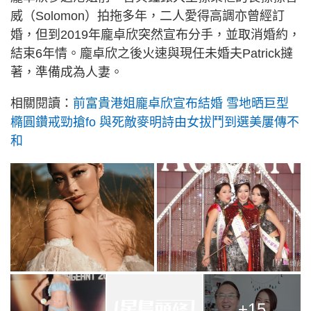
威（Solomon）拍拖多年，二人愛得高調亦曾經訂
婚，但到2019年龐卓欣突然宣布分手，並取消婚約，
結束6年情。龐卓欣之後火速與現任未婚夫Patrick撻
著，準備成為人妻。
相關閱讀：
前富貴港姐龐卓欣宣布結婚 雪地晒巨型
橢圓鑽戒勁搶fo 與死敵麥明詩由女拔鬥到選美屢傳不
和
+15