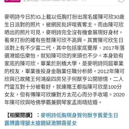
麥明詩今日於IG上載以低胸打扮出席名媛陳可欣30歲
生日派對的照片，被網民批評喧賓奪主。而由陳可欣
晒出的照片可見，麥明詩完全沒有機會展現好身材，
看來打扮的確有些惹陳可欣不高興。其實陳可欣生日
派對上有不少富二代，其中包括家底豐厚、2017年落
選港姐伍樂怡，就知陳可欣的來頭也不少。本身勁有
家底的陳可欣，畢業於劍橋大學，是麥明詩同屆畢業
的校友，畢業後投身金融業任職分析師。2012年陳可
欣與已故賭王何鴻燊四房兒子何猷亨公開戀情，二人
門當互對十分被看好，就連賭王都指陳可欣是100分
女友，但有傳陳可欣嫌對方太花心而分手收場。2020
年陳可欣與哈佛學霸兼鋼琴家孟雨晴結婚。
【相關閱讀】：
麥明詩低胸現身賀何猷亨舊愛生日
露膊露埋腿太搶鏡疑激嬲壽星女