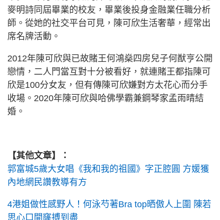
麥明詩同屆畢業的校友，畢業後投身金融業任職分析
師。從她的社交平台可見，陳可欣生活奢華，經常出
席名牌活動。
2012年陳可欣與已故賭王何鴻燊四房兒子何猷亨公開
戀情，二人門當互對十分被看好，就連賭王都指陳可
欣是100分女友，但有傳陳可欣嫌對方太花心而分手
收場。2020年陳可欣與哈佛學霸兼鋼琴家孟雨晴結
婚。
【其他文章】：
郭富城5歲大女唱《我和我的祖國》字正腔圓 方媛獲
內地網民讚教導有方
4港姐做性感野人！何泳芍著Bra top晒傲人上圍 陳若
思心口開窿搏到盡