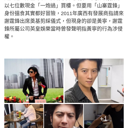
以七位數現金「一炮過」買樓。但要用「山寨霆鋒」
身份搵食其實都好冒險，2011年廣西有發展商指請來
謝霆鋒出席奠基剪綵儀式，但現身的卻是黃寧，謝霆
鋒所屬公司英皇娛樂當時曾發聲明指黃寧的行為涉侵
權。
+1