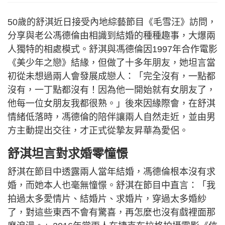
50歲的舒淇近日接受內地綜藝節目《毛雪汪》訪問，
分享與老公馮德倫由相識到結婚的種種趣事，大爆兩
人獨特的相處模式。舒淇與馮德倫因1997年合作電影
《美少年之戀》結緣，但做了十多年朋友，她坦言當
初從未想過兩人會發展成戀人：「完全沒有，一點都
沒有，一丁點都沒有！因為他一開始就有女朋友了，
他每一位女朋友我都很熟。」後來因緣際會，在舒淇
情緒低落時，馮德倫的陪伴讓兩人自然走近，並由男
方主動提出交往，才正式從摯友昇華為愛侶。
舒淇坦言對求婚零憧憬
舒淇在節目中透露兩人當年結婚，馮德倫根本沒有求
婚，而她本人也毫無憧憬。舒淇在節目中直言：「我
拍過太多愛情片、結婚片、求婚片，穿過太多婚紗
了，對這些東西不會有驚喜，再怎麼也沒有戲裡面那