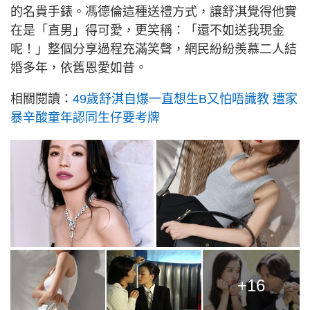
的名貴手錶。馮德倫這種送禮方式，讓舒淇覺得他實
在是「直男」得可愛，更笑稱：「還不如送我現金
呢！」整個分享過程充滿笑聲，網民紛紛羨慕二人結
婚多年，依舊恩愛如昔。
相關閱讀：
49歲舒淇自爆一直想生B又怕唔識教 遭家
暴辛酸童年認同生仔要考牌
+16