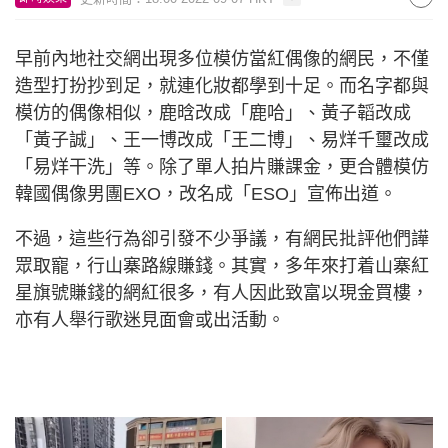
早前內地社交網出現多位模仿當紅偶像的網民，不僅
造型打扮抄到足，就連化妝都學到十足。而名字都與
模仿的偶像相似，鹿晗改成「鹿哈」、黃子韜改成
「黃子誠」、王一博改成「王二博」、易烊千璽改成
「易烊干洗」等。除了單人拍片賺課金，更合體模仿
韓國偶像男團EXO，改名成「ESO」宣佈出道。
不過，這些行為卻引發不少爭議，有網民批評他們譁
眾取寵，行山寨路線賺錢。其實，多年來打着山寨紅
星旗號賺錢的網紅很多，有人因此致富以現金買樓，
亦有人舉行歌迷見面會或出活動。