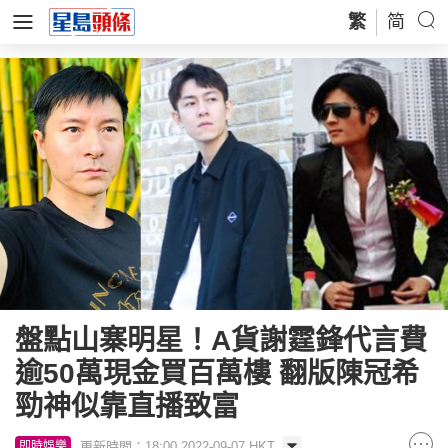
繁
简
盤點山寨明星！A貨謝霆鋒代言費
逾50萬現金買百萬樓 翻版陳冠希
勁神似靠直播致富
更新時間：18:00 2022-09-07 HKT
即時娛樂