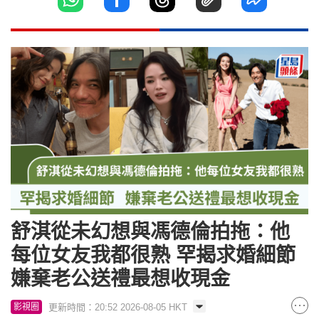
舒淇從未幻想與馮德倫拍拖：他
每位女友我都很熟 罕揭求婚細節
嫌棄老公送禮最想收現金
更新時間：20:52 2026-08-05 HKT
影視圈