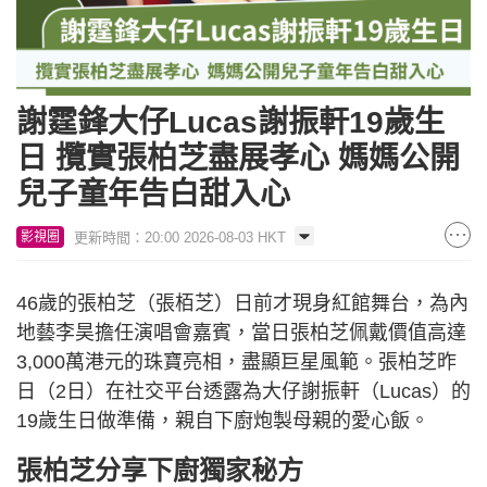
謝霆鋒大仔Lucas謝振軒19歲生
日 攬實張柏芝盡展孝心 媽媽公開
兒子童年告白甜入心
更新時間：20:00 2026-08-03 HKT
影視圈
46歲的張柏芝（張栢芝）日前才現身紅館舞台，為內
地藝李昊擔任演唱會嘉賓，當日張柏芝佩戴價值高達
3,000萬港元的珠寶亮相，盡顯巨星風範。張柏芝昨
日（2日）在社交平台透露為大仔謝振軒（Lucas）的
19歲生日做準備，親自下廚炮製母親的愛心飯。
張柏芝分享下廚獨家秘方