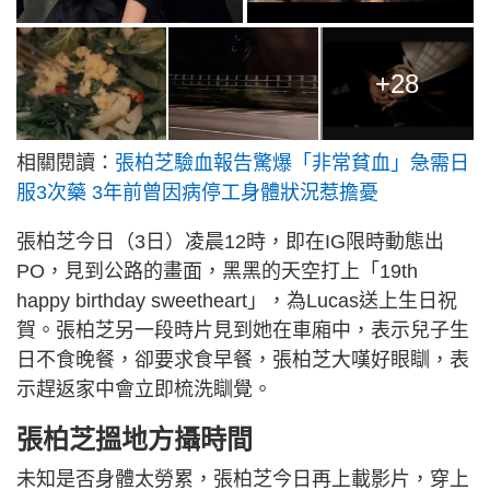
+28
相關閱讀：
張柏芝驗血報告驚爆「非常貧血」急需日
服3次藥 3年前曾因病停工身體狀況惹擔憂
張柏芝今日（3日）凌晨12時，即在IG限時動態出
PO，見到公路的畫面，黑黑的天空打上「19th
happy birthday sweetheart」，為Lucas送上生日祝
賀。張柏芝另一段時片見到她在車廂中，表示兒子生
日不食晚餐，卻要求食早餐，張柏芝大嘆好眼瞓，表
示趕返家中會立即梳洗瞓覺。
張柏芝搵地方攝時間
未知是否身體太勞累，張柏芝今日再上載影片，穿上