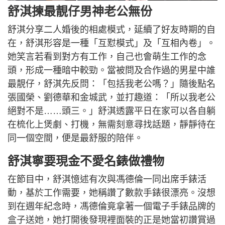
舒淇揀最靚仔男神老公無份
舒淇分享二人婚後的相處模式，延續了好友時期的自
在，舒淇形容是一種「互懟模式」及「互相內卷」。
她笑言若看到對方有工作，自己也會萌生工作的念
頭，形成一種暗中較勁。當被問及合作過的男星中誰
最靚仔，舒淇先反問：「包括我老公嗎？」隨後點名
張國榮、劉德華和金城武，並打趣道：「所以我老公
絕對不是……頭三。」舒淇透露平日在家可以各自躺
在梳化上煲劇、打機，無需刻意尋找話題，靜靜待在
同一個空間，便是最舒服的陪伴。
舒淇寧要現金不愛名錶做禮物
在節目中，舒淇憶述有次與馮德倫一同出席手錶活
動，基於工作需要，她稱讚了數款手錶很漂亮。沒想
到在週年紀念時，馮德倫竟拿著一個電子手錶品牌的
盒子送她，她打開後發現裡面裝的正是她當初讚賞過