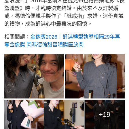
麼浪漫。」2016年當兩人在捷克布拉格拍攝電影《俠
盜聯盟》時，才臨時決定結婚。由於來不及訂製婚
戒，馮德倫便親手製作了「紙戒指」求婚，這份真誠
的禮物，成為舒淇心中最難忘的回憶。
相關閱讀：
金像獎2026｜舒淇轉型執導相隔29年再
奪金像獎 同馮德倫甜蜜晒獎座放閃
+19