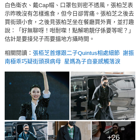
白色衛衣、戴Cap帽、口罩包到密不透風，張柏芝表
示昨晚沒有怎樣進食，但今日卻胃痛。張柏芝之後去
買街頭小食，之後見張柏芝坐在餐廳買外賣，並打趣
說：「好無聊呀！咁耐㗎！點解啲靚仔係要等呢？」
估計是要接兒子而要搵地方攝時間。
相關閱讀：
張栢芝首爆跟二子Quintus相處細節 謝振
南極乖巧疑街頭孭病母 星媽為子自豪感觸落淚
+26