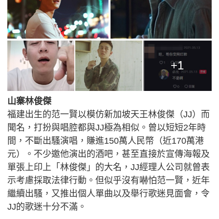
+1
山寨林俊傑
福建出生的范一賢以模仿新加坡天王林俊傑（JJ）而
聞名，打扮與唱腔都與JJ極為相似。曾以短短2年時
間，不斷出騷演唱，賺進150萬人民幣（近170萬港
元）。不少邀他演出的酒吧，甚至直接於宣傳海報及
單張上印上「林俊傑」的大名，JJ經理人公司就曾表
示考慮採取法律行動。但似乎沒有嚇怕范一賢，近年
繼續出騷，又推出個人單曲以及舉行歌迷見面會，令
JJ的歌迷十分不滿。