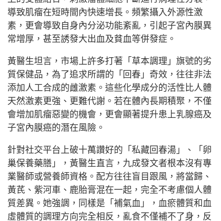
導致肌瘤在短時間內快速增長。頻繁攝入外源性激
素，更會導致自身內分泌功能紊亂，引起子宮內膜異
常增厚，甚至誘發大出血及貧血等併發症。
黃醫生坦言，市場上許多打著「草本調理」旗號的劣
質保健品，為了追求所謂的「回春」奇效，往往非法
添加人工合成的雌激素。這些化學成分的活性比人體
天然激素更強、更難代謝。若在體內長期積聚，不僅
會增加肌瘤惡變的機會，更會顯著提升患上乳腺癌及
子宮內膜癌的潛在風險。
針對社交平台上破十萬讚好的「私藏回春湯」、「卵
巢保養藥膳」，黃醫生直言，九成發文者根本沒有專
業醫師或營養師資格。配方往往盲目跟風，將當歸、
黃芪、紫河車、鹿胎膏混在一起，完全不考慮個人體
質差異。她強調，同樣是「補氣血」，血瘀體質和血
虛體質的調理方向完全相反，亂食不僅補不了身，反