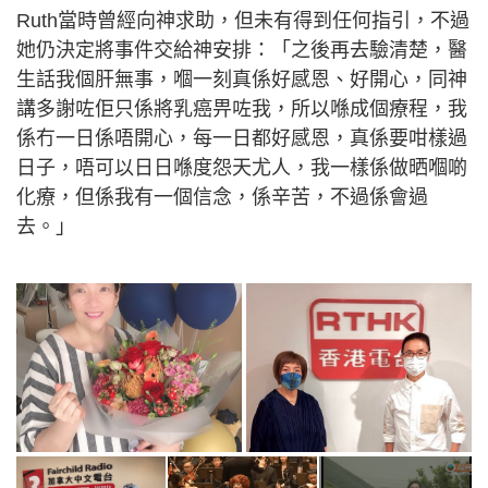
Ruth當時曾經向神求助，但未有得到任何指引，不過
她仍決定將事件交給神安排：「之後再去驗清楚，醫
生話我個肝無事，嗰一刻真係好感恩、好開心，同神
講多謝咗佢只係將乳癌畀咗我，所以喺成個療程，我
係冇一日係唔開心，每一日都好感恩，真係要咁樣過
日子，唔可以日日喺度怨天尤人，我一樣係做晒嗰啲
化療，但係我有一個信念，係辛苦，不過係會過
去。」