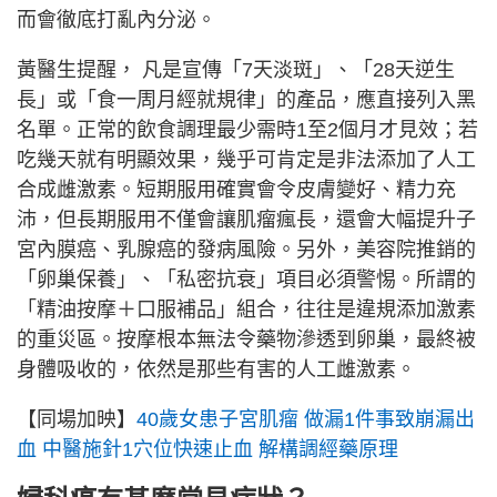
而會徹底打亂內分泌。
黃醫生提醒， 凡是宣傳「7天淡斑」、「28天逆生
長」或「食一周月經就規律」的產品，應直接列入黑
名單。正常的飲食調理最少需時1至2個月才見效；若
吃幾天就有明顯效果，幾乎可肯定是非法添加了人工
合成雌激素。短期服用確實會令皮膚變好、精力充
沛，但長期服用不僅會讓肌瘤瘋長，還會大幅提升子
宮內膜癌、乳腺癌的發病風險。另外，美容院推銷的
「卵巢保養」、「私密抗衰」項目必須警惕。所謂的
「精油按摩＋口服補品」組合，往往是違規添加激素
的重災區。按摩根本無法令藥物滲透到卵巢，最終被
身體吸收的，依然是那些有害的人工雌激素。
【同場加映】
40歲女患子宮肌瘤 做漏1件事致崩漏出
血 中醫施針1穴位快速止血 解構調經藥原理