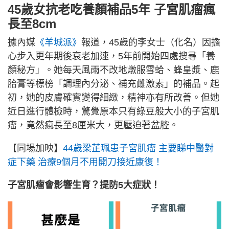
45歲女抗老吃養顏補品5年 子宮肌瘤瘋
長至8cm
據內媒
《羊城派》
報道，45歲的李女士（化名）因擔
心步入更年期後衰老加速，5年前開始四處搜尋「養
顏秘方」。她每天風雨不改地燉服雪蛤、蜂皇漿、鹿
胎膏等標榜「調理內分泌、補充雌激素」的補品。起
初，她的皮膚確實變得細緻，精神亦有所改善。但她
近日進行體檢時，驚覺原本只有綠豆般大小的子宮肌
瘤，竟然瘋長至8厘米大，更壓迫著盆腔。
【同場加映】
44歲梁芷珮患子宮肌瘤 主要睇中醫對
症下藥 治療9個月不用開刀接近康復！
子宮肌瘤會影響生育？提防5大症狀！