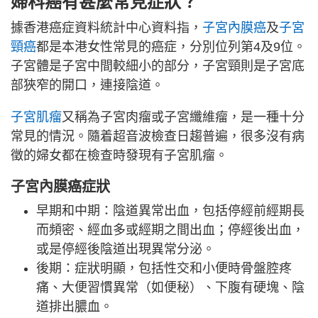
婦科癌有甚麼常見症狀？
據香港癌症資料統計中心資料指，
子宮內膜癌
及
子宮
頸癌
都是本港女性常見的癌症，分別位列第4及9位。
子宮體是子宮中間較細小的部分，子宮頸則是子宮底
部狹窄的開口，連接陰道。
子宮肌瘤
又稱為子宮肉瘤或子宮纖維瘤，是一種十分
常見的情況。隨着超音波檢查日趨普遍，很多沒有病
徵的婦女都在檢查時發現有子宮肌瘤。
子宮內膜癌症狀
早期和中期：陰道異常出血，包括停經前經期長
而頻密、經血多或經期之間出血；停經後出血，
或是停經後陰道出現異常分泌。
後期：症狀明顯，包括性交和小便時骨盤腔疼
痛、大便習慣異常（如便秘）、下腹有硬塊、陰
道排出膿血。