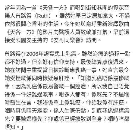
當年因為一首《天各一方》而唱到街知巷聞的資深音
樂人曾路得（Ruth），雖然她早已定居加拿大，不過
依然很關心香港的生活，今年她與俞琤重新演繹歌曲
《天各一方》的影片向醫護人員致敬兼打氣，早前還
接受陳圖安主持的《安哥同樂會》訪問。
曾路得在2006年證實患上乳癌，雖然治療的過程一點
都不好過，但幸好有信仰支持，最後總算康復過來。
她在訪問中重提當日被診斷患乳癌一事，她直言最令
她受挫嘅係同時懷疑患肝癌，「知道乳癌唔係最慘嘅
事，因為乳癌係最易醫嘅一個癌症，所以我自己唔覺
得係一件好難過嘅事，咁多人都有，係咪先？不過嗰
時醫生在言，我唔係單止係乳癌，仲話我係有肝癌，
嗰時真係晴天霹靂，係人生嘅低點，到底我係邊樣癌
先？要醫邊樣先？抑或係已經擴散到全身？嗰時咩都
唔知。」