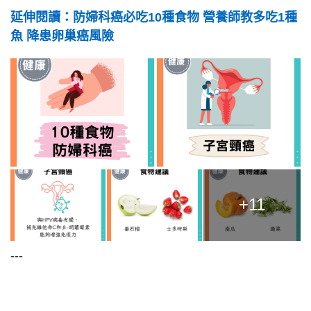
延伸閱讀：防婦科癌必吃10種食物 營養師教多吃1種
魚 降患卵巢癌風險
+11
---