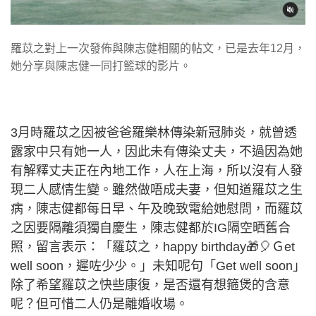
羅苡之對上一次發佈與陳志健相關的帖文，已是去年12月，
她分享與陳志健一同打籃球的影片。
3月時羅苡之因被爸爸羅樂林傳染新冠肺炎，就曾透
露家中只有她一人，因此未有傳染丈夫，不過因為她
有解釋丈夫正在內地工作，人在上海，所以沒有人發
現二人感情生變。雖然做唔成夫妻，但知道羅苡之生
病，陳志健都每日早、午及晚致電給她慰問，而羅苡
之因要隔離須獨自慶生，陳志健都於IG隔空晒舊合
照，留言表示：「羅苡之，happy birthday🎁🎈Ｇet
well soon，遲咗少少。」未知呢句「Get well soon」
除了希望羅苡之快些康復，是否還有想箍煲的含意
呢？但可惜二人仍是離婚收場。