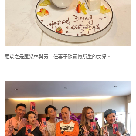
羅苡之是羅樂林與第二任妻子陳寶儀所生的女兒。