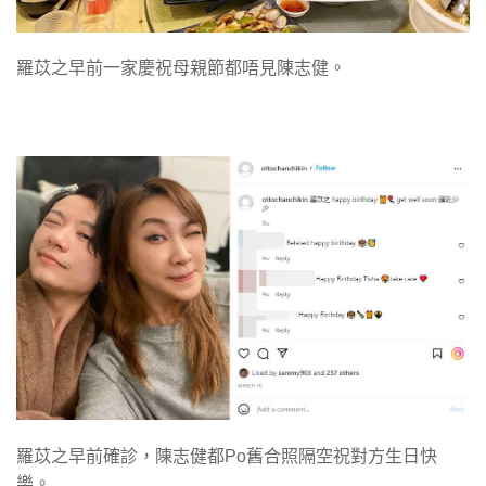
羅苡之早前一家慶祝母親節都唔見陳志健。
羅苡之早前確診，陳志健都Po舊合照隔空祝對方生日快
樂。