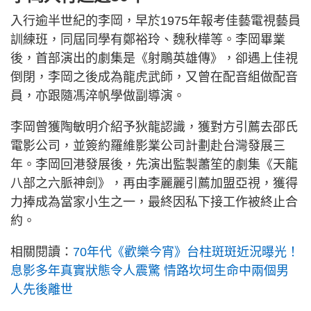
入行逾半世紀的李岡，早於1975年報考佳藝電視藝員
訓練班，同屆同學有鄭裕玲、魏秋樺等。李岡畢業
後，首部演出的劇集是《射鵰英雄傳》，卻遇上佳視
倒閉，李岡之後成為龍虎武師，又曾在配音組做配音
員，亦跟隨馮淬帆學做副導演。
李岡曾獲陶敏明介紹予狄龍認識，獲對方引薦去邵氏
電影公司，並簽約羅維影業公司計劃赴台灣發展三
年。李岡回港發展後，先演出監製蕭笙的劇集《天龍
八部之六脈神劍》，再由李麗麗引薦加盟亞視，獲得
力捧成為當家小生之一，最終因私下接工作被終止合
約。
相關閱讀：
70年代《歡樂今宵》台柱斑斑近況曝光！
息影多年真實狀態令人震驚 情路坎坷生命中兩個男
人先後離世