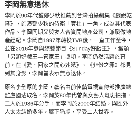
李岡無意退休
李岡於90年代獲鄭少秋推薦到台灣拍攝劇集《戲說乾
隆》，飾演鄭少秋的侍衛「寶柱」一角，成為其代表
作品。李岡同期又與友人合資開地產公司，兼職做地
產經紀。李岡自1997年轉投TVB後，一直工作至今，
並在2016年參與綜藝節目《Sunday好戲王》，獲頒
「另類好戲王—管家王」獎項。李岡仍然活躍於幕
前，在《愛．回家之開心速遞》、《非份之罪》都見
到其身影，李岡曾表示無意退休。
原名李全厚的李岡，藝名由前佳藝電視宣傳部推廣總
監盧國沾取名。李岡於80年代曾與女藝人斑斑拍拖，
二人於1986年分手，而李岡於2000年結婚，與圈外
人太太結婚多年，膝下猶虛，享受二人世界。