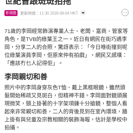
世紀曾跟斑斑拍拖
更新時間：11:30 2026-08-04 HKT
影視圈
71歲的李岡經常飾演專業人士、老闆、富商、管家等
角色，是TVB的綠葉王之一。近日有網民在街巧遇李
岡，分享二人的合照，驚訝表示：「今日喺街撞到呢
位綠葉演員李岡，佢原來仲有拍戲」，網民又感嘆：
「應該冇乜人記得佢」。
李岡親切和善
照片中的李岡身穿灰色T恤、戴上黑框眼鏡，雖然頭
髮開始稀疏又見斑白，但精神不錯。李岡面對鏡頭展
現微笑，頸上掛著的十字架項鍊十分搶鏡，整個人看
起來非常親切和善，二人的背後見到在室內環境，牆
上掛有與兒童及宗教相關的裝飾海報，估計是學校中
拍攝。