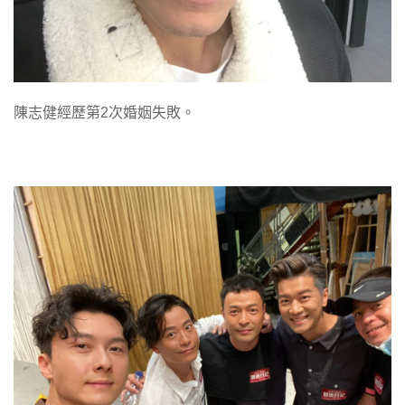
陳志健經歷第2次婚姻失敗。