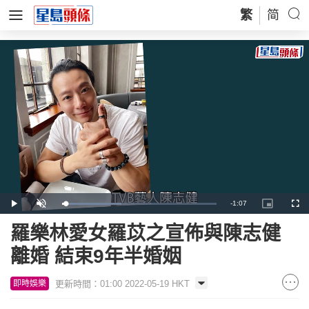
繁
简
Remaining
-
1:07
Loaded
:
Play
Unmute
Picture-
Full
38.18%
in-
Picture
Time
羅樂林愛女羅苡之宣佈與陳志健
離婚 結束9年半婚姻
更新時間：01:00 2022-05-19 HKT
即時娛樂