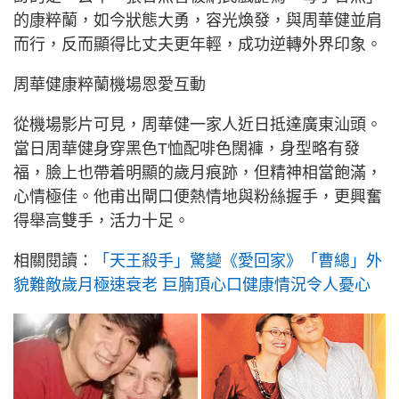
的康粹蘭，如今狀態大勇，容光煥發，與周華健並肩
而行，反而顯得比丈夫更年輕，成功逆轉外界印象。
周華健康粹蘭機場恩愛互動
從機場影片可見，周華健一家人近日抵達廣東汕頭。
當日周華健身穿黑色T恤配啡色闊褲，身型略有發
福，臉上也帶着明顯的歲月痕跡，但精神相當飽滿，
心情極佳。他甫出閘口便熱情地與粉絲握手，更興奮
得舉高雙手，活力十足。
相關閱讀：
「天王殺手」驚變《愛回家》「曹總」外
貌難敵歲月極速衰老 巨腩頂心口健康情況令人憂心