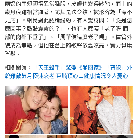
兩邊的面頰顯得異常腫脹，皮膚也變得鬆弛，面上的
歲月痕跡相當顯著，尤其是法令紋，被形容為「深不
見底」。網民對此議論紛紛，有人驚訝問：「臉是怎
麼回事？鼓鼓囊囊的？」，也有人感嘆「老了呀 面
部的肉都下垂了」、「周華健這麼老了嗎」。儘管外
貌成為焦點，但他在台上的歌聲依舊嘹亮，實力毋庸
置疑。
相關閱讀：
「天王殺手」驚變《愛回家》「曹總」外
貌難敵歲月極速衰老 巨腩頂心口健康情況令人憂心