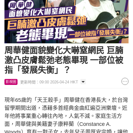
周華健面貌變化大嚇窒網民 巨腩
激凸皮膚鬆弛老態畢現 一部位被
指「發展失衡」？
更新時間：09:00 2026-04-24 HKT
影視圈
現年65歲的「天王殺手」周華健在香港長大，於台灣
留學期間出道，憑藉多首經典金曲紅遍亞洲樂壇。近
年他將事業重心轉往內地，人氣不減。家庭生活方
面，周華健與美籍妻子康粹蘭（Constance A.
Woods）育有一對子女，去年兒子周厚安完婚，讓他