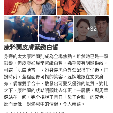
+32
康粹蘭皮膚緊緻白皙
身旁的太太康粹蘭則成為全場焦點。雖然她已是一頭
銀髮，但皮膚卻異常緊緻白皙，幾乎沒有明顯皺紋，
可謂「肌膚勝雪」。她身穿黑色外套配搭牛仔褲，打
扮時尚，全程面帶可掬的笑容，溫婉地跟在丈夫身
旁，偶爾雙手合十，散發出可愛又優雅的氣質。對比
之下，康粹蘭的狀態明顯比去年更上一層樓，與周華
健站在一起，完全擺脫了昔日「母子合照」的感覺，
反而更像一對熱戀中的情侶，令人羨慕。