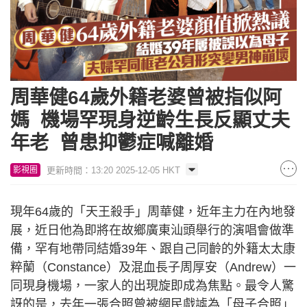
周華健64歲外籍老婆曾被指似阿
媽 機場罕現身逆齡生長反顯丈夫
年老 曾患抑鬱症喊離婚
更新時間：13:20 2025-12-05 HKT
影視圈
現年64歲的「天王殺手」周華健，近年主力在內地發
展，近日他為即將在故鄉廣東汕頭舉行的演唱會做準
備，罕有地帶同結婚39年、跟自己同齡的外籍太太康
粹蘭（Constance）及混血長子周厚安（Andrew）一
同現身機場，一家人的出現旋即成為焦點。最令人驚
訝的是，去年一張合照曾被網民戲謔為「母子合照」