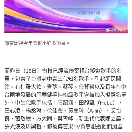
湖南衛視今年會推出好多節目。
而昨日（18日）微博已經流傳電視台擬邀歌手的名
單，包含了台灣老中青三代知名歌手，引起網民關
注。有指羅大佑、齊豫、蔡琴、任賢齊以及長年在中
台兩地發展的周華健等神枱級歌手會被加入擬邀名單
外，中生代歌手包括：張韶涵、田馥甄（Hebe）、
王心凌、楊丞琳、徐佳瑩、黃麗玲（A-lin）、艾怡
良、蕭敬騰、方大同、吳青峰；新生代代表陳立農、
許光漢及周興哲，都被傳芒果TV有意想邀他們加盟