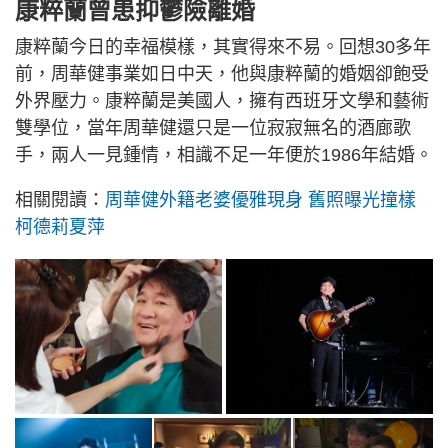
康粹蘭曾患抑鬱險離婚
康粹蘭今日的幸福模樣，其實得來不易。回想30多年
前，周華健事業如日中天，他與康粹蘭的婚姻卻飽受
外界壓力。康粹蘭是美國人，擁有西班牙文學和藝術
雙學位，當年周華健還只是一位寂寂無名的酒廊歌
手，兩人一見鍾情，相識不足一年便於1986年結婚。
相關閱讀：
周華健外籍老婆優雅現身 舊照曝光撞樣
柯德莉夏萍