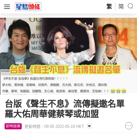
繁
简
台版《聲生不息》流傳擬邀名單
羅大佑周華健蔡琴或加盟
更新時間：09:00 2022-05-19 HKT
即時娛樂