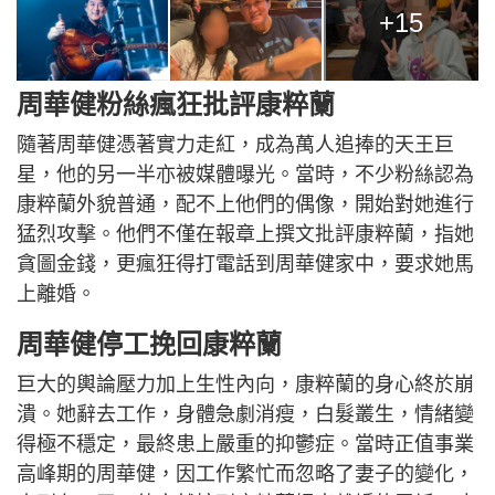
+15
周華健粉絲瘋狂批評康粹蘭
隨著周華健憑著實力走紅，成為萬人追捧的天王巨
星，他的另一半亦被媒體曝光。當時，不少粉絲認為
康粹蘭外貌普通，配不上他們的偶像，開始對她進行
猛烈攻擊。他們不僅在報章上撰文批評康粹蘭，指她
貪圖金錢，更瘋狂得打電話到周華健家中，要求她馬
上離婚。
周華健停工挽回康粹蘭
巨大的輿論壓力加上生性內向，康粹蘭的身心終於崩
潰。她辭去工作，身體急劇消瘦，白髮叢生，情緒變
得極不穩定，最終患上嚴重的抑鬱症。當時正值事業
高峰期的周華健，因工作繁忙而忽略了妻子的變化，