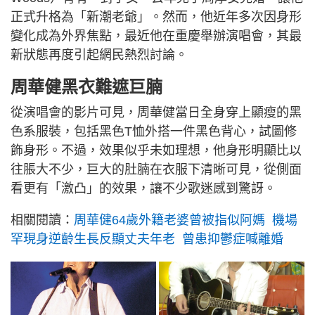
正式升格為「新潮老爺」。然而，他近年多次因身形
變化成為外界焦點，最近他在重慶舉辦演唱會，其最
新狀態再度引起網民熱烈討論。
周華健黑衣難遮巨腩
從演唱會的影片可見，周華健當日全身穿上顯瘦的黑
色系服裝，包括黑色T恤外搭一件黑色背心，試圖修
飾身形。不過，效果似乎未如理想，他身形明顯比以
往脹大不少，巨大的肚腩在衣服下清晰可見，從側面
看更有「激凸」的效果，讓不少歌迷感到驚訝。
相關閱讀：
周華健64歲外籍老婆曾被指似阿媽 機場
罕現身逆齡生長反顯丈夫年老 曾患抑鬱症喊離婚