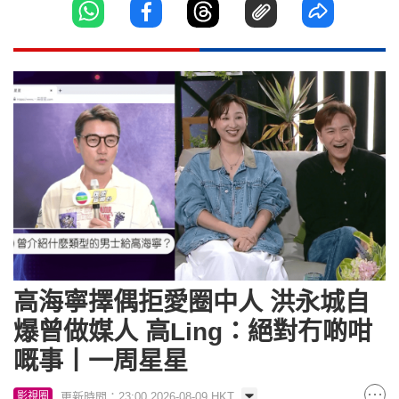
高海寧擇偶拒愛圈中人 洪永城自
爆曾做媒人 高Ling：絕對冇啲咁
嘅事丨一周星星
更新時間：23:00 2026-08-09 HKT
影視圈