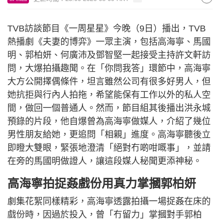
TVB訪談節目《一周星星》今晚（9日）播出，TVB
熱播劇《夫妻的博弈》一眾主演，包括高海寧、馬國
明、郭柏妍、何廣沛及鄧智堅一起接受主持許文軒訪
問，大爆拍攝趣聞。在「你問我答」環節中，高海寧
大方公開擇偶條件，坦言雖然公司有很多好男人，但
她抗拒與行內人拍拖，希望能保有工作以外的私人空
間，做回一個普通人。然而，節目組其後播出洪永城
預錄的片段，他自爆曾為高海寧做媒人，介紹了幾位
男性朋友給她，更追問「相親」進度。高海寧聽後立
即瞪大雙眼，緊張地澄清「絕對冇啲咁嘅事」，並請
在旁的馬國明做證人，讓這段媒人秘聞更添神秘。
高海寧拍捉姦戲份用真力掌摑郭柏妍
劇集花絮同樣精彩，高海寧透露拍攝一場捉姦在床的
戲份時，因過於投入，曾「冇留力」掌摑對手郭柏