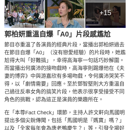
+15
郭柏妍重溫自爆「A0」片段感尷尬
節目亦重溫了各演員的經典片段，當播出郭柏妍過去
在節目自爆「A0」（沒有戀愛經驗）的片段時，她尷
尬得大叫「好難搞」，幸得高海寧一句話巧妙解圍。
而當播出何廣沛的接吻戲時，高海寧則踢爆他在《夫
妻的博弈》中與游嘉欣有多場吻戲，令何廣沛哭笑不
得，以「劇情需要」回應。至於鄧智堅則大方重溫自
己過往反串女角的搞笑片段，他表示很享受接受不同
角色的挑戰，認為這正是演員的樂趣所在。
在「本尊Fact Check」環節，主持人許文軒向馬國明
提出多個尖銳傳聞，包括「馬國明是『媽寶』嗎？」
以及「全家每年會為唐老鴨慶生？」等，引發全場好