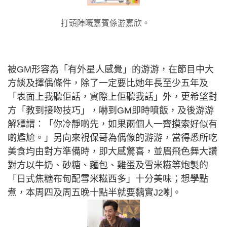
打頭陣嘅嘉賓係游嘉欣。
被GM形容為「有外星人感覺」的游游，在節目中大
方談及擇偶條件，除了一定要比她年長至少五年及
「表面上我聽佢話，實際上佢聽我話」外，更希望對
方「教到接吻技巧」，嚇到GM即時噴飯，及後游游
解釋謂：「你冷靜啲先，如果兩個人一齊摸索好似有
啲尷尬。」另向來視保哥為偶像的游游，當得悉所吃
美食均由對方準備時，即大感驚喜，並眉飛色舞大讚
對方以牛奶、砂糖、麵包、雞蛋及雪米糍等炮製的
「日式焦糖布甸配雪米糍西多」十分美味；想學點
煮，本周四及周五晚十點半就要黐實J2喇。