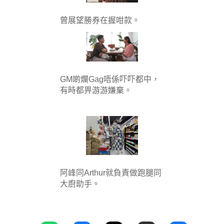
曾展望勝券在握咁款。
GM啲爛Gag唔係吓吓都中，
有時都畀游游嫌棄。
阿峰同Arthur就負責做跑腿同
大廚助手。