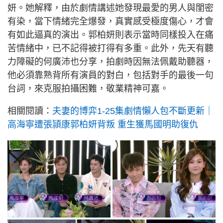
妍。她解釋，由於劇情講述她發現最愛的男人與閨密
有染，當下情緒完全爆發，真實感受極度傷心，才會
有如此逼真的演出。郭柏妍則表示當時同樣投入在痛
苦情緒中，已不記得被打得有多重。此外，先天有聽
力障礙的何廣沛也分享，拍劇時因無法佩戴助聽器，
他必須靠熟背所有演員的對白，包括對手的最後一句
台詞，來克服拍攝困難，敬業精神可嘉。
相關閱讀：
夫妻的博弈1-25集劇情懶人包不斷更新｜
高海寧遭張頴康郭柏妍背叛 重生獲馬國明助復仇