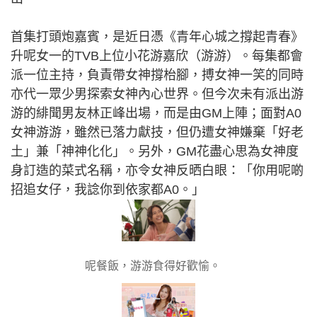
首集打頭炮嘉賓，是近日憑《青年心城之撐起青春》
升呢女一的TVB上位小花游嘉欣（游游）。每集都會
派一位主持，負責帶女神撐枱腳，搏女神一笑的同時
亦代一眾少男探索女神內心世界。但今次未有派出游
游的緋聞男友林正峰出場，而是由GM上陣；面對A0
女神游游，雖然已落力獻技，但仍遭女神嫌棄「好老
土」兼「神神化化」。另外，GM花盡心思為女神度
身訂造的菜式名稱，亦令女神反晒白眼：「你用呢啲
招追女仔，我諗你到依家都A0。」
呢餐飯，游游食得好歡愉。