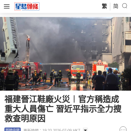
繁
简
福建晉江鞋廠火災︱官方稱造成
重大人員傷亡 習近平指示全力搜
救查明原因
更新時間：19:33 2026-07-09 HKT
即時中國