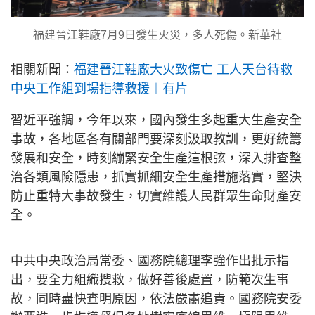
福建晉江鞋廠7月9日發生火災，多人死傷。新華社
相關新聞：
福建晉江鞋廠大火致傷亡 工人天台待救
中央工作組到場指導救援︱有片
習近平強調，今年以來，國內發生多起重大生產安全
事故，各地區各有關部門要深刻汲取教訓，更好統籌
發展和安全，時刻繃緊安全生產這根弦，深入排查整
治各類風險隱患，抓實抓細安全生產措施落實，堅決
防止重特大事故發生，切實維護人民群眾生命財產安
全。
中共中央政治局常委、國務院總理李強作出批示指
出，要全力組織搜救，做好善後處置，防範次生事
故，同時盡快查明原因，依法嚴肅追責。國務院安委