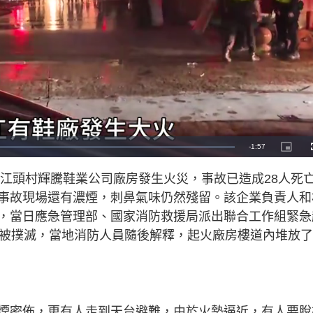
R
-
1:57
P
i
c
e
t
鎮江頭村輝騰鞋業公司廠房發生火災，事故已造成28人死
u
r
m
e
事故現場還有濃煙，刺鼻氣味仍然殘留。該企業負責人和
-
i
a
n
，當日應急管理部、國家消防救援局派出聯合工作組緊急
-
P
i
已被撲滅，當地消防人員隨後解釋，起火廠房樓道內堆放
i
c
t
n
u
r
e
i
n
煙密佈，更有人走到天台避難，由於火勢逼近，有人要脫