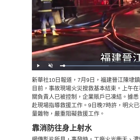
L
P
U
o
l
n
a
a
m
d
y
u
新華社10日報道，7月9日，福建晉江陳埭
e
t
d
e
:
目前，事故現場火災搜救基本結束。上午在
2
6
.
關負責人已被控制，企業賬戶已凍結。據悉
4
2
赴現場指導救援工作。9日晚7時許，明火
%
量雜物，嚴重阻礙救援工作。
靠消防往身上射水
網傳影片所見，事發時，工廠火光衝天、濃