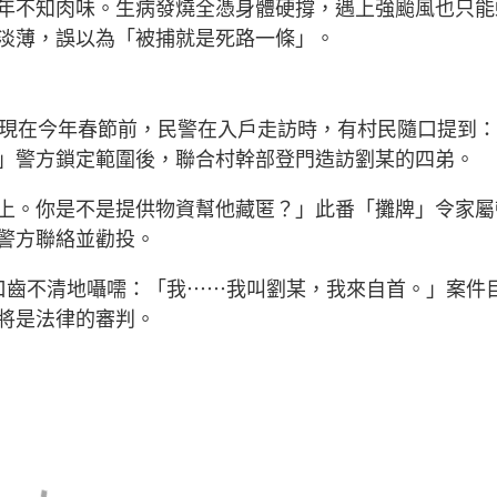
年不知肉味。生病發燒全憑身體硬撐，遇上強颱風也只能
淡薄，誤以為「被捕就是死路一條」。
出現在今年春節前，民警在入戶走訪時，有村民隨口提到：
」警方鎖定範圍後，聯合村幹部登門造訪劉某的四弟。
上。你是不是提供物資幫他藏匿？」此番「攤牌」令家屬
警方聯絡並勸投。
口齒不清地囁嚅：「我⋯⋯我叫劉某，我來自首。」案件
將是法律的審判。