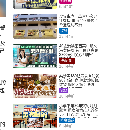
影視圈
6小時前
珍惜生命｜荃灣15歲少
年墮樓 事前曾報警預告
昏迷送院不治
江警
突發
小
13小時前
勢及
40歲港漂棄百萬年薪來
己
港做保險 昔日國企高層
3800元租尖沙咀床位｜
租盤Million
樓市動向
16小時前
尖沙咀$69起素食自助餐
90分鐘任食沙律/炒飯麵/
己照
炸物 網民大讚：味道
好，環境闊落
起
飲食
10小時前
小學畢業30年突約月月
聚會 過度熱情惹人質疑
另有目的 網民拆解「扮
熟」4大動機｜Juicy叮
時事熱話
棄的
8小時前