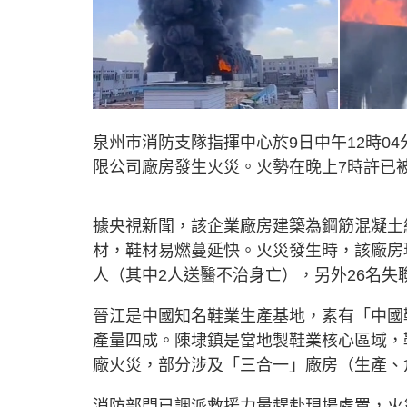
泉州市消防支隊指揮中心於9日中午12時0
限公司廠房發生火災。火勢在晚上7時許已
據央視新聞，該企業廠房建築為鋼筋混凝土
材，鞋材易燃蔓延快。火災發生時，該廠房現
人（其中2人送醫不治身亡），另外26名失
晉江是中國知名鞋業生產基地，素有「中國鞋
產量四成。陳埭鎮是當地製鞋業核心區域，
廠火災，部分涉及「三合一」廠房（生產、
消防部門已調派救援力量趕赴現場處置，火