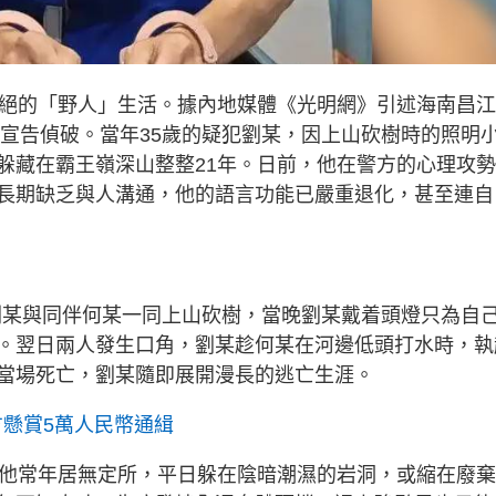
隔絕的「野人」生活。據內地媒體《光明網》引述海南昌
前宣告偵破。當年35歲的疑犯劉某，因上山砍樹時的照明
躲藏在霸王嶺深山整整21年。日前，他在警方的心理攻
長期缺乏與人溝通，他的語言功能已嚴重退化，甚至連自
，劉某與同伴何某一同上山砍樹，當晚劉某戴着頭燈只為自
。翌日兩人發生口角，劉某趁何某在河邊低頭打水時，執
當場死亡，劉某隨即展開漫長的逃亡生涯。
方懸賞5萬人民幣通緝
。他常年居無定所，平日躲在陰暗潮濕的岩洞，或縮在廢