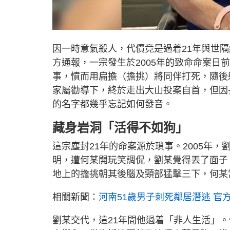
因一時意氣殺人，代價竟是過着21年與世
方通報，一宗發生於2005年的致命命案日
事，憤而用扁擔（擔挑）將同伴打死，隨後
家屬勸導下，終於走出大山投案自首，但因
的名字都幾乎忘記如何發音。
藏身岩洞「活得不如狗」
這宗塵封21年的命案源於瑣事。2005年
明，遭何某開玩笑調侃，劉某覺得丟了面子
地上的擔挑朝其後腦及頸部猛擊三下，何某
相關新聞：
河南51歲男子刺死鄰居潛逃 官
劉某交代，這21年間他過着「非人生活」