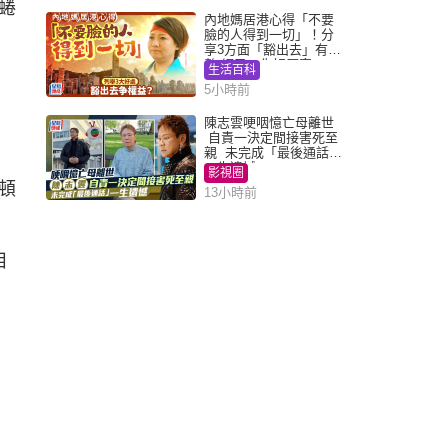
蜷
內地媽居港心得「不要
臉的人得到一切」！分
享3方面「豁出去」有著
數 網民：你好厲害
生活百科
5小時前
陳志雲哽咽憶亡母離世
自責一決定間接害死至
親 未完成「最後通話」
一生遺憾
影視圈
頓
13小時前
目