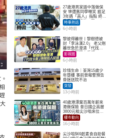
27歲港男家道中落做保
安 慘遭舊同學嘲笑 捱足
3年遇「高人」指點 終辭
職宣告「轉做一事」｜
時事熱話
Juicy叮
6小時前
黎彼得離世丨黎樹德被
封「李泳漢2.0」 老父剛
離世急於澄清「代找卡
數」傳聞惹人反感
影視圈
6小時前
F
u
珍惜生命｜荃灣15歲少
l
年墮樓 事前曾報警預告
l
亡。
s
昏迷送院不治
c
r
突發
相
e
e
13小時前
n
趕
40歲港漂棄百萬年薪來
了大
港做保險 昔日國企高層
3800元租尖沙咀床位｜
租盤Million
樓市動向
16小時前
尖沙咀$69起素食自助餐
衣