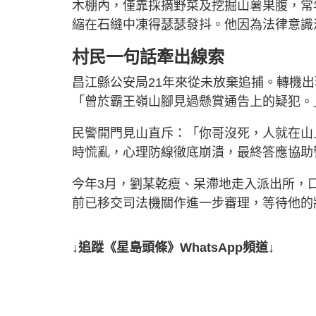
木棚內，僅靠採摘野菜及挖掘山薯果腹，常
縮在石縫中凍得瑟瑟發抖。他因為法律意識
村民一句話牽出線索
昌江縣公安局21年來從未放棄追捕。轉機
「曾於霸王嶺山腳見過懸賞通告上的疑犯。
民警開門見山直斥：「你哥沒死，人就在山
時慌亂，心理防線徹底崩潰，最終答應協助
今年3月，劉某乾瘦、呆滯地走入派出所，
前已移交司法機關作進一步審理，等待他的
↓追蹤《星島頭條》WhatsApp頻道↓