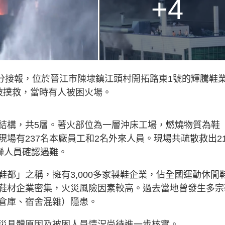
+4
4分接報，位於晉江市陳埭鎮江頭村開拓路東1號的輝騰鞋
被撲救，當時有人被困火場。
結構，共5層。著火部位為一層沖床工場，燃燒物質為鞋
場有237名本廠員工和2名外來人員。現場共疏散救出21
聯人員確認遇難。
都」之稱，擁有3,000多家製鞋企業，佔全國運動休閒
鞋材企業密集，火災風險因素較高。過去當地曾發生多宗
倉庫、宿舍混雜）隱患。
災具體原因及被困人員情況尚待進一步核實。