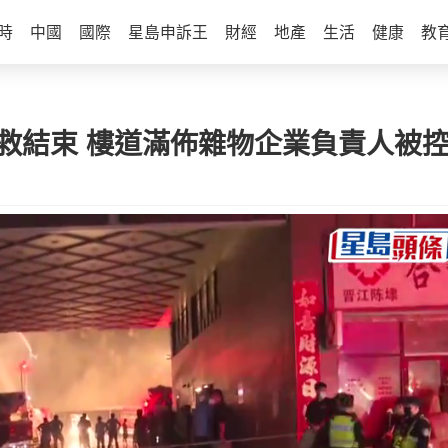
時
中國
國際
星島申訴王
財經
地產
生活
健康
教
搜救結束 樓道滿佈雜物企業負責人被