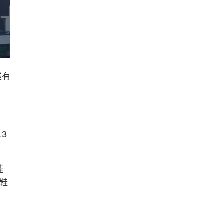
業有
3
鞋
鞋