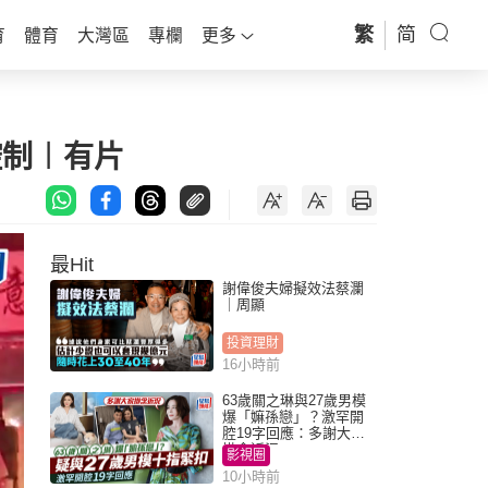
繁
简
育
體育
大灣區
專欄
更多
控制︱有片
最Hit
謝偉俊夫婦擬效法蔡瀾
｜周顯
投資理財
16小時前
63歲關之琳與27歲男模
爆「嫲孫戀」？激罕開
腔19字回應：多謝大家
掛念近況
影視圈
10小時前