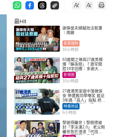
最Hit
謝偉俊夫婦擬效法蔡瀾
｜周顯
投資理財
16小時前
63歲關之琳與27歲男模
爆「嫲孫戀」？激罕開
腔19字回應：多謝大家
掛念近況
影視圈
10小時前
27歲港男家道中落做保
安 慘遭舊同學嘲笑 捱足
3年遇「高人」指點 終辭
職宣告「轉做一事」｜
時事熱話
Juicy叮
6小時前
黎彼得離世丨黎樹德被
封「李泳漢2.0」 老父剛
離世急於澄清「代找卡
數」傳聞惹人反感