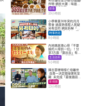
90分鐘任食沙律/炒飯麵/
炸物 網民大讚：味道
好，環境闊落
飲食
10小時前
小學畢業30年突約月月
聚會 過度熱情惹人質疑
另有目的 網民拆解「扮
熟」4大動機｜Juicy叮
時事熱話
8小時前
內地媽居港心得「不要
臉的人得到一切」！分
享3方面「豁出去」有著
數 網民：你好厲害
生活百科
5小時前
陳志雲哽咽憶亡母離世
自責一決定間接害死至
親 未完成「最後通話」
一生遺憾
影視圈
13小時前