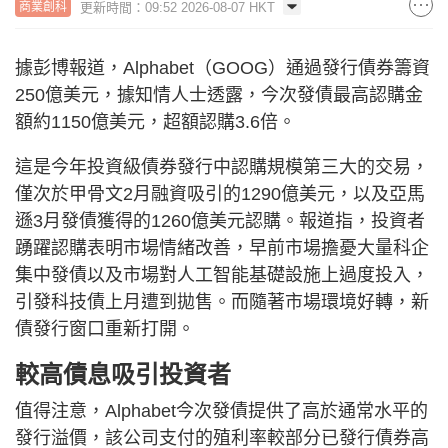
更新時間：09:52 2026-08-07 HKT
商業創科
據彭博報道，Alphabet（GOOG）通過發行債券籌資
250億美元，據知情人士透露，今次發債最高認購金
額約1150億美元，超額認購3.6倍。
這是今年投資級債券發行中認購規模第三大的交易，
僅次於甲骨文2月融資吸引的1290億美元，以及亞馬
遜3月發債獲得的1260億美元認購。報道指，投資者
踴躍認購表明市場情緒改善，早前市場擔憂大量科企
集中發債以及市場對人工智能基礎設施上過度投入，
引發科技債上月遭到拋售。而隨著市場環境好轉，新
債發行窗口重新打開。
較高債息吸引投資者
值得注意，Alphabet今次發債提供了高於通常水平的
發行溢價，該公司支付的殖利率較部分已發行債券高